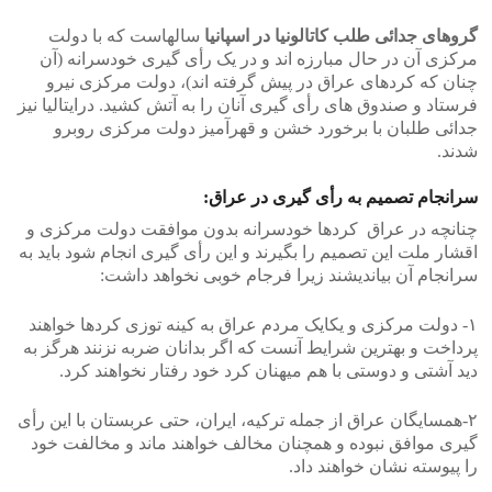
گروهای جدائی طلب کاتالونیا در اسپانیا
سالهاست که با دولت
مرکزی آن در حال مبارزه اند و در یک رأی گیری خودسرانه (آن
چنان که کردهای عراق در پیش گرفته اند)، دولت مرکزی نیرو
فرستاد و صندوق های رأی گیری آنان را به آتش کشید. درایتالیا نیز
جدائی طلبان با برخورد خشن و قهرآمیز دولت مرکزی روبرو
شدند.
سرانجام تصمیم به رأی گیری در عراق:
چنانچه در عراق کردها خودسرانه بدون موافقت دولت مرکزی و
اقشار ملت این تصمیم را بگیرند و این رأی گیری انجام شود باید به
سرانجام آن بیاندیشند زیرا فرجام خوبی نخواهد داشت:
۱- دولت مرکزی و یکایک مردم عراق به کینه توزی کردها خواهند
پرداخت و بهترین شرایط آنست که اگر بدانان ضربه نزنند هرگز به
دید آشتی و دوستی با هم میهنان کرد خود رفتار نخواهند کرد.
۲-همسایگان عراق از جمله ترکیه، ایران، حتی عربستان با این رأی
گیری موافق نبوده و همچنان مخالف خواهند ماند و مخالفت خود
را پیوسته نشان خواهند داد.