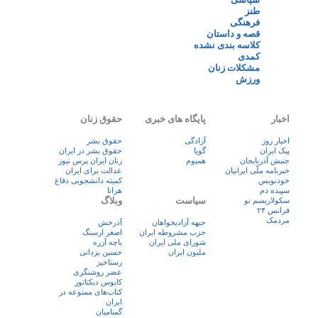
طنز
فرهنگی
قصه و داستان
کلاسه بندی نشده
کمدی
مشکلات زنان
ورزش
اخبار
پایگاه های خبری
حقوق زنان
اخبار روز
آزادگی
حقوق بشر
پيک ايران
گویا
حقوق بشر در ایران
جنبش آذربایجان
همبوم
زنان ايران پرس نيوز
خبرنامه ملّی ایرانیان
عدالت برای ایران
خودنویس
کمیته دانشجویی دفاع
سپیده دم
هرانا
سیاست
وبلاگ
سکولاریسم نو
فرانس ۲۴
مردمک
جبهه آزادیخواهان
آذرخش
حزب مشروطه ایران
اصغر ارسنگ
شورای ملی ایران
باچه آزره
ملیون ایران
حسین یزدانی
رستاخیز
عضر روشنگری
کابوس دیکتاتور
کتاب‌های ممنوعه در
ایران
گمنامیان