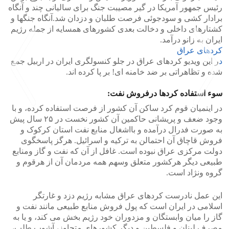
رئیس جمهور آمریکا در گیر مصیبت جنگ برای سالیانی چند و آنگاه
برادار کشی و سودجوئی فرصت طلبان و دزدان شد.آنگاه جنگها و
کشتارهای داخلی و دخالت بعدی کشورهای همسایه از جمله رژیم
ایران به زانو درآمد.
کردهای عراق
د
ر این ویدیو کردهای عراق در جلو کنسولگری ایران در اربیل جمع
شده و تظاهراتی بر ضد خامنه ای! بر پا کرده اند.
سوء استفاده کردها درفروش نفت:
در اینمیان قوم کرد ساکن آن کشور از فرصت استفاده کرده، و با
وجود ضعف و پریشانی حاکمین آن کشور نخست در ۲۵ سال پیش
>
<
به صورت فدرال درآمده و بااشغال منابع نفت استان کرکوک و
فروش قاچاق آن احتمالن به ترکیه و اسرائیل. هرگز پاسخگوی
دولت مرکزی عراق نبوده است. غافل از آن که نفت و گاز ومنابع
طبیعی دیگر هرکشور متعلق وسهم همه مردمان آن از هرقوم و
گروه ونژاد است.
این عمل نادرست کردهای عراق مشابه رژیم دزد و غارتگر
اسلامی در ایران است که پول فروش منابع طبیعی مانند نفت و
گاز را میان وابستگان و مزدوران خود رژیم بخش می کند، و یا به
مصرف لبنان و فلسطین و دیگر کشورهای متجاوز، آشوب طلب،