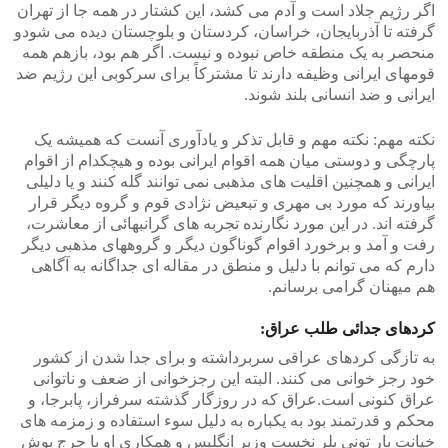
اگر رژیم جلاد است و آدم می کشد، این کشتار در همه جا از تهران
گرفته تا آذربایجان، خراسان، کردستان و بلوچستان دیده می شودو
منحصر به یک منطقه خاص نبوده و نیست. اگر هم بود، بازهم همه
قومهای ایرانی وظیفه دارند تا مشترکاً برای سرکوبی این رژیم ضد
ایرانی و ضد انسانی بلند شوند.
نکته مهم: نکته مهم و قابل تذکر و یادآوری آنست که همیشه یک
پارچگی و دوستی میان همه اقوام ایرانی بوده و هیچکدام از اقوام
ایرانی و همچنین اقلیت های مذهبی نمی توانند گله کنند و یا دلیلی
بیاورند که مورد بی مهری و تبعیض نژادی قوم و گروه دیگر قرار
گرفته اند. در این مورد نگارنده تجربه های گرانبهائی از معاشرت،
رفت و آمد و برخورد اقوام گوناگون دیگر و گروههای مذهبی دیگر
دارم که می توانم با دلیل و منطق در مقاله ای جداگانه به آگاهی
هم میهنان گرامی برسانم.
کردهای جدائی طلب عراق:
به تازگی کردهای عراقی سربرداشته و برای جدا شدن از کشور
خود رجز خوانی می کنند. البته این رجزخوانی از ضعف و ناتوانی
عراق کنونی است.عراق که در روزگار گذشته سرفراز، پابرجا، و
محکم و قدرتمند بود به یکباره به دلیل سوء استفاده و زمزمه های
خیانت بار تونی بلر نخست وزیر انگلیس و همکاری او با جرج بوش