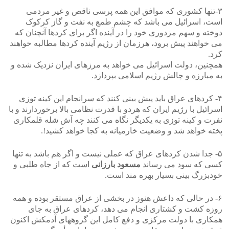
۳-تنها کشوری که موافق این همه پرسی ناقص و غیر مردمی
است، اسرائیل می باشد که چشم طمع به نفت و گاز کرکوک
دوخته و سهم مزدوری خود را در آینده اگر برای کردها آنچنان که
می خواهند پیش برود، هرزمان از رژیم آینده کردها مطالبه خواهند
کرد.
همچنین، دولت اسرائیل می خواهد به مرزهای ایران نزدیک شده و
به مبارزه و چالش رژیم اسلامی بپردازد.
۴- کردهای عراق باید پیش بینی کنند که سرانجام این کینه توزی
اسرائیل با رژیم ایران که هردو با قدرت نظامی بالا برخوردارند و با
نفرت و کینه توزی به یکدیگر نگاه می کنند چه آش شله قلمکاری
پخته خواهد شد و وضعیت خارمیانه به کجا خواهد کشید!.
۵- جدا شدن کردهای عراق که عملی نیست و اگر هم باشد به تنها
کسی که سود می رساند
مسعود بارزانی
است که از جاه طلبی و
خودبزرگ بینی بسیار بهره مند است.
۶- در حالی که داعش هنوز در بخشی از عراق مستقر بوده و همه
روزه کشت و کشتاری انجام می دهد، کردهای عراق به جای
همکاری با دولت مرکزی و دفع کامل این گروههای آدمکش اکنون