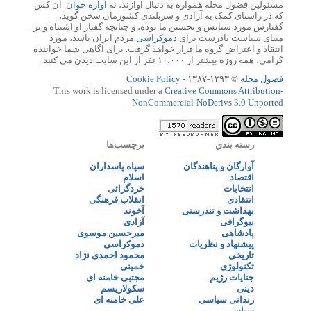
مسئولین فضول محله همواره به دنبال آوازند، نه
آوازه خوان
. آن کس
که در راستای کمک به آزادی و سربلندی کشورمان سخن گوید،
گفتارش مورد ستایش و تحسین ما بوده، و چنانچه گفتار او اشتباه و بر
مبنای سیاست نادرست برای
دموکراسی
مردم ایران باشد، مورد
انتقاد و اعتراض گروه ما قرار خواهد گرفت. برای آگاهی شما خواننده
گرامی، همه روزه بیشتر از ۱۰،۰۰۰ نفر از این سایت دیدن می کنند.
فضول محله
© ۱۳۹۳-۱۳۸۷ -
Cookie Policy
This work is licensed under a
Creative Commons Attribution-
NonCommercial-NoDerivs 3.0 Unported
رسته بندي
برچسب‌ها
آوارگان و پناهندگان
سپاه پاسداران
اقتصاد
اسلام
انتخابات
خردگرائی
انتقادی
انقلاب فرهنگی
بهداشت و تندرستی
آخوند
بیوگرافی
آزادی
پادشاهی
میرحسین موسوی
پیشنهاد و نظریات
دموکراسی
تاریخی
محمود احمدی نژاد
تکنولوژی
خمینی
جنایات رژیم
مجتبی خامنه ای
دینی
سکولاریسم
زندانی سیاسی
علی خامنه ای
سیاسی