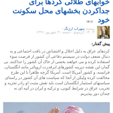
خوابهای طلائی کردها برای
جداکردن بخشهای محل سکونت
خود
۱۸
نوشته
سهراب ارژنگ
|
۱۴:۰۳ گرينويچ - جمعه ۳۱ شهریور ۱۳۹۶
پیش گفتار:
کردهای عراق به دلیل اخلال و اغتشاش در بافت اجتماعی و به
دنبال ضعف دولت در سیستم دفاعی آن کشور از فرصت سوء
استفاده کرده و می خواهند بخشی از خاک آن کشور را جداکنند. بی
گمان این نقشه دیرینه کشورهای ابرقدرت اروپائی مانند انگلستان،
فرانسه، و کشور آمریکا است. آمریکا گرچه ظاهراً با این طرح
مخالفت کرده ولیکن از آنجا که سیاست های آن کشور در راستای
سیاستهای استثمار انگلستان است باید نقش مثبت او رادر تجزیه و
تخریب عراق در شرایط کنونی، و ترکیه و ایران در آتیه ای نه
چندان دور بپذیریم.