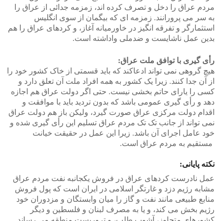
مردم عراق را دخل و تصرف کرده اند، زمزمه جدائی از عراق را
به سر می پرورانند. زمزمه ای که بیگمان از سوی انگلیس
استثمارگر و تفرقه انگیز در خاورمیانه آغاز، و کردهای عراق را هم
بدین عمل ناشایست و ضدملی واداشته است.
رأی گیری با توافق ملت عراق:
هیچ گروهی نمی تواند ادعاکند که باید قسمتی از خاک کشور خود را
از آن جدا کنند. زیرا یک کشور به همه افراد ملت آن تعلق دارد و
کسی را یارای حاتم بخشی نیست. حتی اگر دولت عراق هم اجازه
دهد و رأی گیری عمومی باشد که بدون تردید باید با موافقت و
اقدام دولت مرکزی عراق صورت گیرد، ولیکن باز هم دولت عراق
نمی تواند از جانب تک تک مردم عراق تسلیم این رأی گیری شده و
خود عامل اجرای آن باشد. زیرا این عمل در حقیقت خیانت
مستقیم به مردم عراق است.
نکته پایانی:
عمل نادرست کردهای عراق در فروش یکجانبه نفت مردم عراق
مشابه رژیم دزد و غارتگر اسلامی در ایران است که پول فروش
منابع طبیعی مانند نفت و گاز را میان وابستگان و مزدوران خود
رژیم بخش می کند، و یا به مصرف لبنان و فلسطین و دیگر
کشورهای متجاوز، آشوب طلب، و تروریست منطقه می رساند.