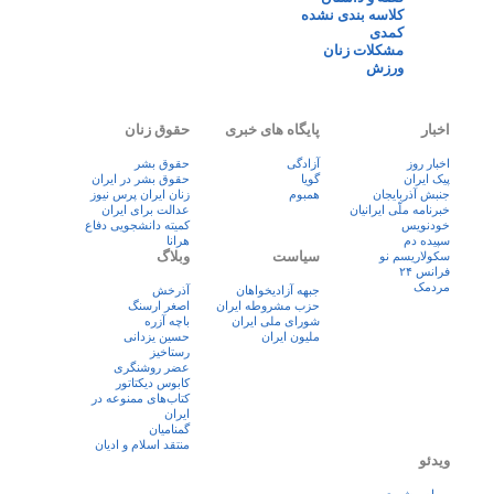
کلاسه بندی نشده
کمدی
مشکلات زنان
ورزش
اخبار
پایگاه های خبری
حقوق زنان
اخبار روز
آزادگی
حقوق بشر
پيک ايران
گویا
حقوق بشر در ایران
جنبش آذربایجان
همبوم
زنان ايران پرس نيوز
خبرنامه ملّی ایرانیان
عدالت برای ایران
خودنویس
کمیته دانشجویی دفاع
سپیده دم
هرانا
سیاست
وبلاگ
سکولاریسم نو
فرانس ۲۴
مردمک
جبهه آزادیخواهان
آذرخش
حزب مشروطه ایران
اصغر ارسنگ
شورای ملی ایران
باچه آزره
ملیون ایران
حسین یزدانی
رستاخیز
عضر روشنگری
کابوس دیکتاتور
کتاب‌های ممنوعه در
ایران
گمنامیان
منتقد اسلام و ادیان
ویدئو