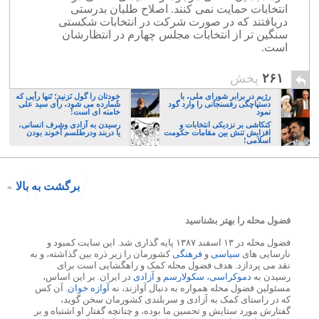
انتخابات حمایت نمی کنند. اصلاح طلبان بدرستی
دریافتند که در صورت شرکت در انتخابات شکستی
سنگین تر از انتخابات مجلس چهارم در انتظارشان
است.
۲۶۱
پخش
رژیم در برابر شورای ملی، با
خودتان را گول نَزنید؛ تَنها رأیی که
دستپاچگی رفسنجانی را وارد گود
شُمارده می شود، رأی سید علی
نمود
خامنه ای است!
کنکاشی بر نزديكی انتخابات و
رسیدن به آزادی وشرف انسانی،
افزايش تنش بين مقامات حکومت
یا دربند ودرطلسم آخوند بودن
اسلامی!
برگشت به بالا
فضول محله را بهتر بشناسید
فضول محله در ۱۳ اسفند ۱۳۸۷ پایه گذاری شد. این سایت کمبود و
نارسایی های
سیاسی
و
فرهنگی
کشورمان را زیر ذره بین گذاشته، و به
نقد می پردازد. هدف فضول محله کمک و راهگشایی است برای
رسیدن به
دموکراسی
،
سکولارسم
و
آزادی
در ایران. بر این اساس،
مسئولین فضول محله همواره به دنبال آوازند، نه
آوازه خوان
. آن کس
که در راستای کمک به آزادی و سربلندی کشورمان سخن گوید،
گفتارش مورد ستایش و تحسین ما بوده، و چنانچه گفتار او اشتباه و بر