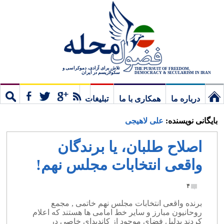
تلاش برای آزادی، دموکراسی و
THE PURSUIT OF FREEDOM,
سکولاریسم در ایران
DEMOCRACY & SECULARISM IN IRAN
درباره ما
همکاری با ما
تبلیغات
نخستین
مشترک
جستج
بایگانی نویسنده:
علی لاهیجی
برگ
اصلاح طلبان، یا برندگان
واقعی انتخابات مجلس نهم!
۴
برنده واقعی انتخابات مجلس نهم خاتمی , مجمع
روحانیون مبارز و سایر خط امامی ها هستند که اعلام
کردند بدلیل فضای موجود از کاندیدای خاصی در