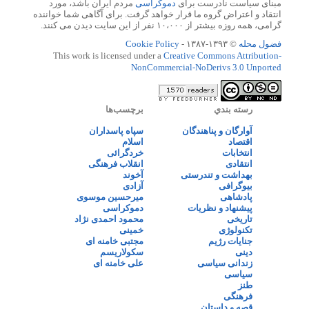
مبنای سیاست نادرست برای
دموکراسی
مردم ایران باشد، مورد
انتقاد و اعتراض گروه ما قرار خواهد گرفت. برای آگاهی شما خواننده
گرامی، همه روزه بیشتر از ۱۰،۰۰۰ نفر از این سایت دیدن می کنند.
فضول محله
© ۱۳۹۳-۱۳۸۷ -
Cookie Policy
This work is licensed under a
Creative Commons Attribution-
NonCommercial-NoDerivs 3.0 Unported
رسته بندي
برچسب‌ها
آوارگان و پناهندگان
سپاه پاسداران
اقتصاد
اسلام
انتخابات
خردگرائی
انتقادی
انقلاب فرهنگی
بهداشت و تندرستی
آخوند
بیوگرافی
آزادی
پادشاهی
میرحسین موسوی
پیشنهاد و نظریات
دموکراسی
تاریخی
محمود احمدی نژاد
تکنولوژی
خمینی
جنایات رژیم
مجتبی خامنه ای
دینی
سکولاریسم
زندانی سیاسی
علی خامنه ای
سیاسی
طنز
فرهنگی
قصه و داستان