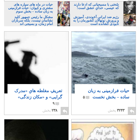
سُخنی با مسیحیانی که ادعا دارند
حیات در ماه های سیاره های
که عیسی، خدایِ عشق است!
مشتری و کیوان: حیات فرازمینی
به زبان ساده – بخش سوم
رژیم ضد ایرانی آخوندی، آموزش
مشکل ما رئیس جمهور کلید
و پرورش نونهالان کشورمان را به
نشانمان نیست، بلکه سربازان
نابودی کشانده است
امام زمان، و بسیجی اند
حیات فرازمینی به زبان
تعریفِ مغلطه هایِ «مدرک
ساده – بخش نخست
گرایی» و «مکان زندگی»
۵
۹
۳۲۴۳
پخش
۲۳۸
پخش