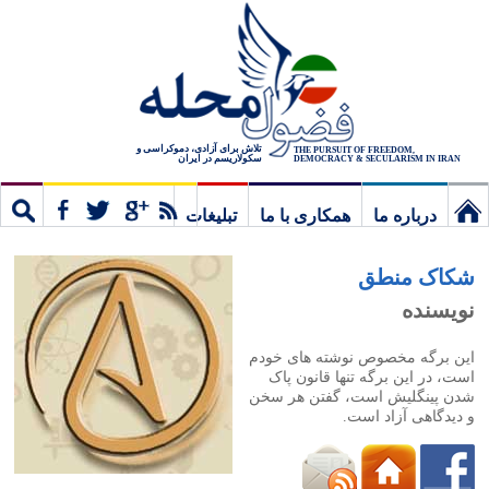
تلاش برای آزادی، دموکراسی و
THE PURSUIT OF FREEDOM,
سکولاریسم در ایران
DEMOCRACY & SECULARISM IN IRAN
درباره ما
همکاری با ما
تبلیغات
نخستین
مشترک
جستج
شکاک منطق
برگ
نویسنده
این برگه مخصوص نوشته های خودم
است، در این برگه تنها قانون پاک
شدن پینگلیش است، گفتن هر سخن
و دیدگاهی آزاد است.