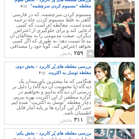
مغلطه “مسموم کردن سرچشمه”
۷
مسموم کردن سرچشمه، که در فارسی
گاهی به غلط مسموم کردن چاه ترجمه
شده است، مغالطه‌ ای است که کسی
ادعایی کند و برای جلوگیری از اعتراض
دیگران، صفت مذمومی را به مخالفان آن
مدعا نسبت دهد؛ به طوری که اگر کسی
بخواهد اعتراض کند، گویا خود را مصداقی
از مصادیق آن صفت مذموم دانسته است.
۲۵۹
پخش
بررسی مغلطه های پُر کاربرد – بخش دوم،
مغلطه توسل به اکثریت
۴
هنگامی که ما بیشترین باورمندان یک
دیدگاه (یا محبوبیت آن دیدگاه) را دلیل بر
درستی آن دیدگاه بدانیم و بخواهیم در
گزاره منطقی از این اکثریت بهره ببریم،
دچار مغلطه "توسل به اکثریت" شده ایم.
حتی اگر این گزاره ها بر پایه آمار قابل
اطمینان باشد.
۳۱۱
پخش
بررسی مغلطه های پُر کاربرد – بخش یکم: