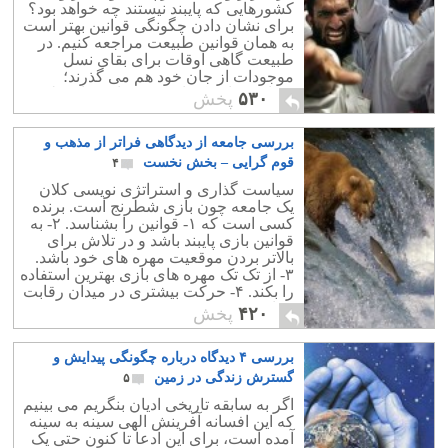
کشورهایی که پایبند نیستند چه خواهد بود؟
برای نشان دادن چگونگی قوانین بهتر است
به همان قوانین طبیعت مراجعه کنیم. در
طبیعت گاهی اوقات برای بقای نسل
موجودات از جان خود هم می گذرند؛
قربانی منافع کوتاه مدت برای منافع بلند
۵۳۰
پخش
مدت
بررسی جامعه از دیدگاهی فراتر از مذهب و
قوم گرایی – بخش نخست
۴
سیاست گذاری و استراتژی نویسی کلان
یک جامعه چون بازی شطرنج است. برنده
کسی است که ۱- قوانین را بشناسد. ۲- به
قوانین بازی پایبند باشد و در تلاش برای
بالاتر بردن موقعیت مهره های خود باشد.
۳- از تک تک مهره های بازی بهترین استفاده
را بکند. ۴- حرکت بیشتری در میدان رقابت
جهانی ببیند.
۴۲۰
پخش
بررسی ۴ دیدگاه درباره چگونگی پیدایش و
گسترش زندگی در زمین
۵
اگر به سابقه تاریخی ادیان بنگریم می بینیم
که این افسانه آفرینش الهی سینه به سینه
آمده است، برای این ادعا تا کنون حتی یک