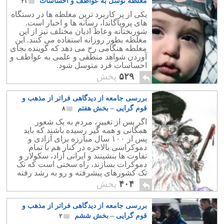
مغلطه توسل به عواطف و احساسات
۲۱
یکی از پر کاربرد ترین مغلطه ها در دستگاه
های پروپاگاندا، رسانه ها و اخبار است.
شوربختانه وعاظ ادیان مختلف نیز از این
مغلطه بطور روزانه استفاده می کنند. این
مغلطه ھنگامی رخ می دھد که گوینده بجای
آوردن شواهد منطقی و علمی به عواطف و
احساسات فرد متوسل شود.
۵۲۹
پخش
بررسی جامعه از دیدگاهی فراتر از مذهب و
قوم گرایی – بخش هفتم
۸
اگر پس از تغییر، مردم به یک شعور
همگانی و همه گیر رسیده باشند که باید
پس از ۱۰۰ سال مبارزه برای آزادی و
دموکراسی بالاخره در کنار هم با تمام
تفاوت ها بنشینند و ایرانی آزاد، سکولار و
دموکرات بسازند، راه سختی است که تک
تک کشورهای پیشرفته و رو به رشد رفته
اند، پس محال نیست اما دشوار است.
۴۰۴
پخش
بررسی جامعه از دیدگاهی فراتر از مذهب و
قوم گرایی – بخش ششم
۲