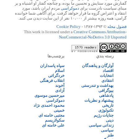
گفتارش مورد ستایش و تحسین ما بوده، و چنانچه گفتار او اشتباه و بر
مبنای سیاست نادرست برای
دموکراسی
مردم ایران باشد، مورد
انتقاد و اعتراض گروه ما قرار خواهد گرفت. برای آگاهی شما خواننده
گرامی، همه روزه بیشتر از ۱۰،۰۰۰ نفر از این سایت دیدن می کنند.
فضول محله
© ۱۳۹۳-۱۳۸۷ -
Cookie Policy
This work is licensed under a
Creative Commons Attribution-
NonCommercial-NoDerivs 3.0 Unported
رسته بندي
برچسب‌ها
آوارگان و پناهندگان
سپاه پاسداران
اقتصاد
اسلام
انتخابات
خردگرائی
انتقادی
انقلاب فرهنگی
بهداشت و تندرستی
آخوند
بیوگرافی
آزادی
پادشاهی
میرحسین موسوی
پیشنهاد و نظریات
دموکراسی
تاریخی
محمود احمدی نژاد
تکنولوژی
خمینی
جنایات رژیم
مجتبی خامنه ای
دینی
سکولاریسم
زندانی سیاسی
علی خامنه ای
سیاسی
طنز