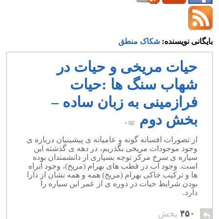
shakak.mantegh@fozoolemahaleh.com
بایگانی نویسنده:
شکاک منطق
حیات مریخی و حیات در
شهاب سنگ ها :حیات
فرازمینی به زبان ساده –
بخش دوم
۰
از تصورات افسانه گونه و عامیانه ی پیشینیان درباره ی
وجود موجودات مریخی بگذریم، در دهه ی گذشته این
سیاره ی سرخ مرکز توجه بسیاری از دانشمندان بوده
است. وجود آب در قطب های بهرام (مریخ)، وجود آبراه
ها و ترکیب خاکی بهرام (مریخ) همه و همه نشان از دارا
بودن شرایط حیات در دوره ی از عمر این سیاره را
دارد.
۴۵۰
پخش