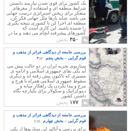
یک کشور برای قوی شدن نیازمند دانستن
شرایط منطقه ای و استفاده از مغزهای
متفکر برای ریختن استراتژی درست جهانی
می باشد. شاید بارها مَثَل جهانی فکر کن،
منطقه ای اجرا کن تا کشوری نتیجه بگیری
را شنیده باشید. این کاری است که
کشورهای پیشرفته انجام می دهند و ما در
تاریخ معاصر ایران از آن بی بهره بوده ایم.
۳۵۰
پخش
بررسی جامعه از دیدگاهی فراتر از مذهب و
قوم گرایی – بخش پنجم
۳
سناریوی تجزیه ایران در دو حالت پیش می
آید یکی بقای جمهوری اسلامی و ادامه ی
مسیری که تاکنون پیش رفته اند و دیگری
سقوط جمهوری اسلامی همراه با هرج و
مرج و پیدا نکردن یک راهکار میانه و
دموکراتیک و سکولار برای یکپارچه نگاه
داشتن کشور.
۱۷۷
پخش
بررسی جامعه از دیدگاهی فراتر از مذهب و
قوم گرایی – بخش چهارم
۱
برای بررسی و آنالیز این سناریوها از یکی