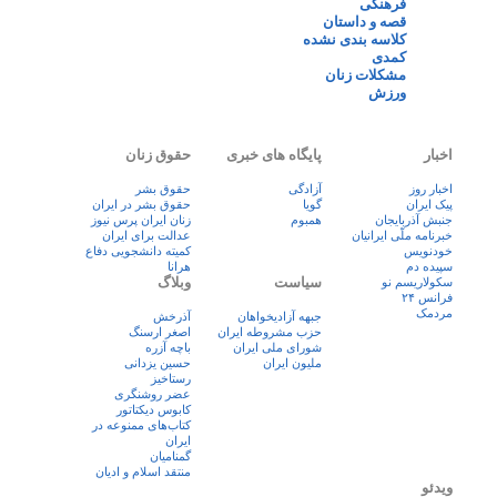
فرهنگی
قصه و داستان
کلاسه بندی نشده
کمدی
مشکلات زنان
ورزش
اخبار
پایگاه های خبری
حقوق زنان
اخبار روز
آزادگی
حقوق بشر
پيک ايران
گویا
حقوق بشر در ایران
جنبش آذربایجان
همبوم
زنان ايران پرس نيوز
خبرنامه ملّی ایرانیان
عدالت برای ایران
خودنویس
کمیته دانشجویی دفاع
سپیده دم
هرانا
سیاست
وبلاگ
سکولاریسم نو
فرانس ۲۴
مردمک
جبهه آزادیخواهان
آذرخش
حزب مشروطه ایران
اصغر ارسنگ
شورای ملی ایران
باچه آزره
ملیون ایران
حسین یزدانی
رستاخیز
عضر روشنگری
کابوس دیکتاتور
کتاب‌های ممنوعه در
ایران
گمنامیان
منتقد اسلام و ادیان
ویدئو