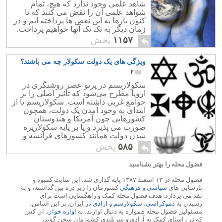
شاهد علمی وجود ندارد که هیچ، تمام
شواهد علمی آن را نقض می کنند که تا
کنون بارها به این نقض ها پرداخته ایم و در
زمان دیگر به تک تک آنها خواهیم پرداخت.
۱۱۵۷
پخش
ویژگی های یک دولت سکولار چه می باشند؟
۴
سکولاریسم در پرتو عصر روشنگری در
اروپا مطرح می‌شود که تاثیر اصلی را بر
جوامع غربی داشته‌ است. سکولاریسم یا از
ابتدای به وجود آمدن یک دولت، همچون
کشورهایی چون آمریکا و هندوستان
صورت می پذیرد و یا بر پایه سکولاریزه
شدن دولت همانند کشورهای فرانسه و
نپال، نقش پر اهمیت خود را در جامعه ایفا
۵۸۵
پخش
می نماید.
فضول محله را بهتر بشناسید
فضول محله در ۱۳ اسفند ۱۳۸۷ پایه گذاری شد. این سایت کمبود و
نارسایی های
سیاسی
و
فرهنگی
کشورمان را زیر ذره بین گذاشته، و به
نقد می پردازد. هدف فضول محله کمک و راهگشایی است برای
رسیدن به
دموکراسی
،
سکولارسم
و
آزادی
در ایران. بر این اساس،
مسئولین فضول محله همواره به دنبال آوازند، نه
آوازه خوان
. آن کس
که در راستای کمک به آزادی و سربلندی کشورمان سخن گوید،