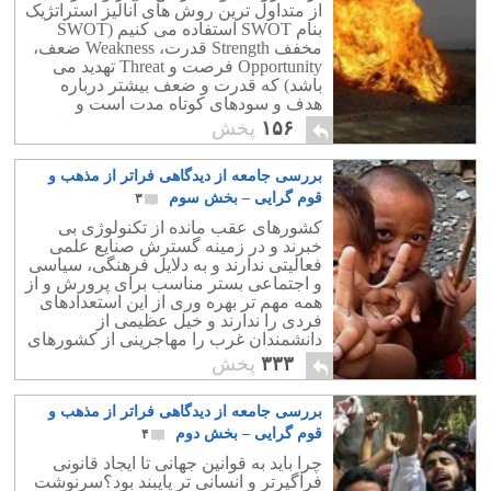
از متداول ترین روش های آنالیز استراتژیک
بنام SWOT استفاده می کنیم (SWOT
مخفف Strength قدرت، Weakness ضعف،
Opportunity فرصت و Threat تهدید می
باشد) که قدرت و ضعف بیشتر درباره
هدف و سودهای کوتاه مدت است و
فرصت و تهدید برای هدف و سود درازمدت
۱۵۶
پخش
می باشد.
بررسی جامعه از دیدگاهی فراتر از مذهب و
قوم گرایی – بخش سوم
۳
کشورهای عقب مانده از تکنولوژی بی
خبرند و در زمینه گسترش صنایع علمی
فعالیتی ندارند و به دلایل فرهنگی، سیاسی
و اجتماعی بستر مناسب برای پرورش و از
همه مهم تر بهره وری از این استعدادهای
فردی را ندارند و خیل عظیمی از
دانشمندان غرب را مهاجرینی از کشورهای
عقب افتاده تشکیل می دهند.
۳۳۳
پخش
بررسی جامعه از دیدگاهی فراتر از مذهب و
قوم گرایی – بخش دوم
۴
چرا باید به قوانین جهانی تا ایجاد قانونی
فراگیرتر و انسانی تر پایبند بود؟سرنوشت