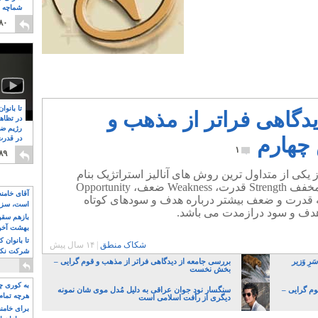
شماچه م
۸
۸۰
shakak.manteg
تا بانوا
دگاهی فراتر از مذهب و
در تظاه
رژیم ضد
چهارم
در قدرت
۸
۱
۸۹
ز یکی از متداول ترین روش های آنالیز استراتژیک بنام
SWOT استفاده می کنیم (SWOT مخفف Strength قدرت، Weakness ضعف، Opportunity
آقای خامن
می باشد) که قدرت و ضعف بیشتر درباره هدف و سودهای کوتاه
است، سزا
دف و سود درازمدت می باشد.
تواند باشد؟
بازهم سقوط
بهشت آخون
تا بانوان 
شکاک منطق
|
۱۴ سال پیش
شرکت نکنن
رِ وَزیر
بررسی جامعه از دیدگاهی فراتر از مذهب و قوم گرایی –
قدرت باقی
بخش نخست
به کوری چش
وم گرایی –
سنگسار نود جوان عراقی به دلیل مُدل موی شان نمونه
هرچه تمام
دیگری از رأفت اسلامی است
برای خامنه