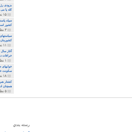
بزودی رژی
کله پا می
۱۵ نظر و ۳۲۷ پخش
سپاه پاسد
کشور اس
۳ نظر و ۱۶۲ پخش
سیاستهای 
کشورمان 
۱۱ نظر و ۳۱۵ پخش
آغاز سال 
خرافات دی
۱ نظر و ۷۴ پخش
خوابهای ط
سکونت خو
۱۸ نظر و ۸۹۷ پخش
کشتار هم م
همچنان ادا
۵ نظر و ۲۵۹ پخش
رسته بندي