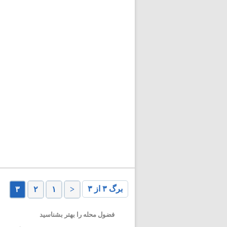
برگ ۳ از ۳
۳
۲
۱
<
فضول محله را بهتر بشناسید