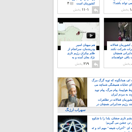
۴
ی تواند باشد؟!
کشورمان است
۱
پخش
۱۱۰۱
پخش
ن کشورمان فعالانه
هم میهنان اسیر
رات شرکت نکنند
ودربندمان، سرانجام از
ایرانی همچنان
ظلم بیکران رژیم تازی
 باقی خواهدماند
نژاد بجان آمده و به
۸
خبابانها ریختند
پخش
۲۱۹
پخش
ه ای، همانگونه که توبه گرگ مرگ
ی جنایات همیشگی شماچه می
!
 هواپیما، پیام مرگ، پیام نوید
د به مردم ایران
کشورمان فعالانه در تظاهرات
د رژیم ضدایرانی همچنان در
 خواهدماند
سهراب ارژنگ
م تازی صفتان، یلدا را با شکوهِ
 تر، جشن می گیریم!
 ای "اَعراب شیعه" مهم اند و نَه