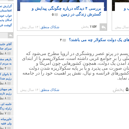
گزارش تصو
 و
بررسی ۴ دیدگاه درباره چگونگی پیدایش و
افغانستان 
گسترش زندگی در زمین
۵
خواب خوش و
امکان پذی
گوشت قرم
۱۱۵۷
پخش
شکاک منطق
|
۱۴ سال پیش
ای یک دولت سکولار چه می باشند؟
۴
آقای خامن
سزای جنای
یسم در پرتو عصر روشنگری در اروپا مطرح می‌شود که
۸ نظر و ۱۸۰ پخش
صلی را بر جوامع غربی داشته‌ است. سکولاریسم یا از ابتدای
بازهم سقو
د آمدن یک دولت، همچون کشورهایی چون آمریکا و
به مردم ای
ن صورت می پذیرد و یا بر پایه سکولاریزه شدن دولت
۴ نظر و ۹۷ پخش
کشورهای فرانسه و نپال، نقش پر اهمیت خود را در جامعه
تا بانوان
نماید.
رژیم ضدای
۸ نظر و ۸۹ پخش
۵
پخش
هم میهنان
شکاک منطق
|
۱۴ سال پیش
رژیم تازی 
۸ نظر و ۲۱۹ پخش
زلزله زدگا
۷ نظر و ۲۱۰ پخش
خاورمیانه
ولی فقیه د
۶ نظر و ۱۵۷ پخش