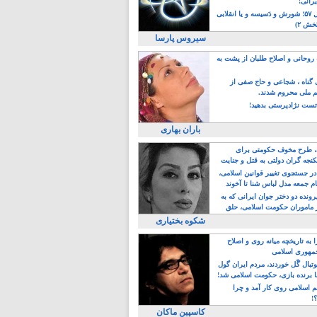
یرانی!
رویداد سال ۵۷؛ شورش و دَسیسه و یا انقلابی
خش ۲)
سیروس پارسا
روحانی و اصلاح طلبان از پشت به
ی گناه ، شجاعی و حاج صفی از
یم ملی محروم شدند.
ست نژادپرستی بدهید!
باران بهاری
طرح مخوف حکومتی برای
جه گران دولتی به قتل و جنایت
در جستجوی تغییر قوانین اسلامی،
ام جمعه مدل لباس شنا تا آخوند
مجنسگرا!
رونده دو دختر جوان ایرانی که به
 ماموران حکومت اسلامی، حلق
شکوه بختیاری
 به تاریخچه میانه روی و اصلاح
مهوری اسلامی
وتبال گًل خوردند، مردم ایران گول
ا برنده بازی، حکومت اسلامی شد!
م اسلامی روی کار آمد و چرا
؟!
کاسپین ماکان