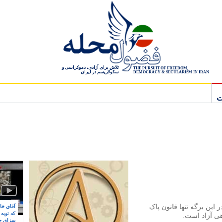
تلاش برای آزادی، دموکراسی و
THE PURSUIT OF FREEDOM,
سکولاریسم در ایران
DEMOCRACY & SECULARISM IN IRAN
ت
ین برگه تنها قانون پاک
آقای خام
که توبه
ی آزاد است.
سزای ج