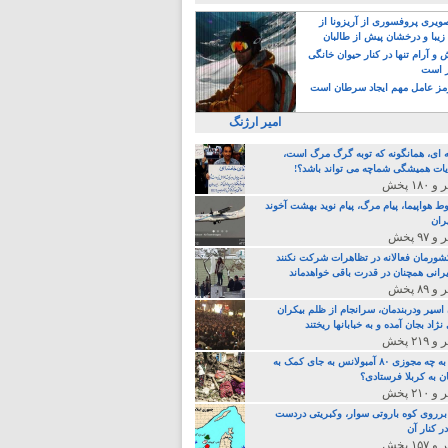
یری پروفسوری از آریزونا از
زیبا و درخشان پیش از طالبان
 آرام تنها در کنار حیوان خانگی
ر است
ز عامل مهم ایجاد سرطان است
امیر ارژنگ
ه ای، همانگونه که توبه گرگ مرگ است،
ات همیشگی شماچه می تواند باشد؟!
ط هواپیما، پیام مرگ، پیام نوید بهشت آخوند
ران
 کشورمان فعالانه در تظاهرات شرکت نکنند
رانی همچنان در قدرت باقی خواهدماند
 اسیر ودربندمان، سرانجام از ظلم بیکران
نژاد بجان آمده و به خبابانها ریختند
خامنه ای، به چه مجوزی ۸۰ آمبولانس به جای کمک به
ن به کربلا فرستادی؟
 برروی کوه باروتی سوار، وکبریتی دردست
ر کنار آن