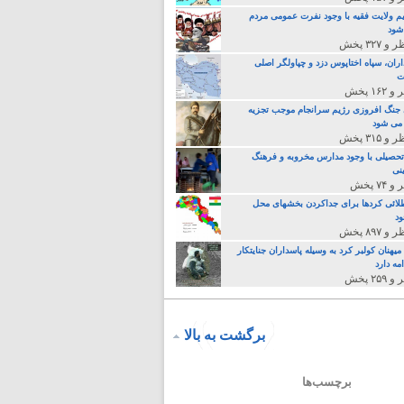
م ولایت فقیه با وجود نفرت عمومی مردم
 شود
اران، سپاه اختاپوس دزد و چپاولگر اصلی
ت
جنگ افروزی رژیم سرانجام موجب تجزیه
می شود
تحصیلی با وجود مدارس مخروبه و فرهنگ
نی
لائی کردها برای جداکردن بخشهای محل
د
یهنان کولبر کرد به وسیله پاسداران جنایتکار
مه دارد
برگشت به بالا
برچسب‌ها