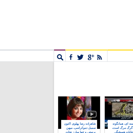
مشترک
جستجو
نه ای، همانگونه
شاهزاده رضا پهلوی اکنون
 گرگ مرگ است،
سمبل دموکراسی، میهن
نایات همیشگی
پرستی و تنها مبارز نجات