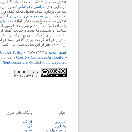
فضول محله در ۱۳ اسفند
نارسایی های
سیاسی
و
فرهنگی
کشورمان را 
نقد می پردازد. هدف فضول محله کمک و ر
به
دموکراسی
،
سکولارسم
و
آزادی
در ایران
فضول محله همواره به دنبال آوازند، نه
آواز
راستای کمک به آزادی و سربلندی کشورمان
ستایش و تحسین ما بوده، و چنانچه گفتار او
نادرست برای
دموکراسی
مردم ایران باشد، 
ما قرار خواهد گرفت. برای آگاهی شما خوان
از ۱۰،۰۰۰ نفر از این سایت دیدن می کنند.
فضول محله
© ۱۳۹۳-۱۳۸۷ -
Cookie Policy
ed under a
Creative Commons Attribution-
NonCommercial-NoDerivs 3.0 Unported
اخبار
پایگاه های خبری
اخبار روز
آزادگی
پيک ايران
گویا
جنبش آذربایجان
همبوم