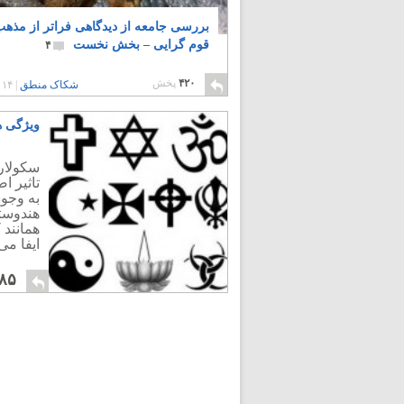
بررسی جامعه از دیدگاهی فراتر از مذهب
قوم گرایی – بخش نخست
۴
۴۲۰
پخش
شکاک منطق
|
۱۴ سال پیش
ویژگی ه
سکولار
تاثیر ا
به وجو
هندوستا
همانند 
ایفا می 
۸۵