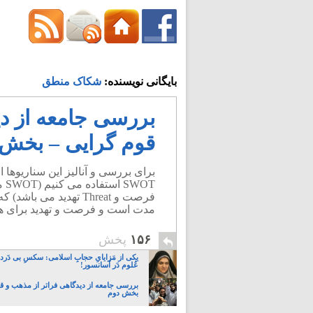
h@fozoolemahaleh.com
بایگانی نویسنده:
شکاک منطق
بررسی جامعه از دی
قوم گرایی – بخش 
برای بررسی و آنالیز این سناریوها ا
فرصت و Threat تهدید 
مدت است و فرصت و تهدید برای ه
۱۵۶
پخش
یکی از مَزایایِ حجابِ اسلامی: سکسِ بی دَردسَ
عُلوم دَر آسانسور!
بررسی جامعه از دیدگاهی فراتر از مذهب و ق
بخش دوم