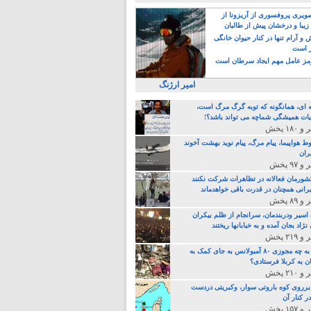
یری پروفسوری از آریزونا از
زیبا و درخشان پیش از طالبان
 آرام تنها در کنار حیوان خانگی
ر است
ز عامل مهم ایجاد سرطان است
امیر ارژنگ
ه ای، همانگونه که توبه گرگ مرگ است،
ات همیشگی شماچه می تواند باشد؟!
ط هواپیما، پیام مرگ، پیام نوید بهشت آخوند
ران
 کشورمان فعالانه در تظاهرات شرکت نکنند
رانی همچنان در قدرت باقی خواهدماند
 اسیر ودربندمان، سرانجام از ظلم بیکران
نژاد بجان آمده و به خبابانها ریختند
خامنه ای، به چه مجوزی ۸۰ آمبولانس به جای کمک به
ن به کربلا فرستادی؟
 برروی کوه باروتی سوار، وکبریتی دردست
ر کنار آن