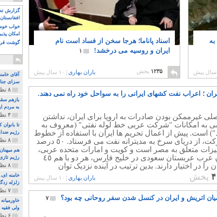
گزارش تصو
افغانستان 
خواب خوش و
امکان پذی
به
اسناد پاناما؛ هرجا سخن از فساد است نام
گوشت قرم
ایران و روسیه می درخشد!
۱
۱۲۳۵
پخش
باران بهاری
|
۱۰ سال پیش
آقای خامن
سزای جنای
۸ نظر و ۱۸۰ پخش
یران ؛ اعراب نفت کشهای ایرانی را به سواحل خود راه نمی دهند.
بازهم سقو
به مردم ای
۴ نظر و ۹۷ پخش
ی غیرممکن بودن صادرات به اروپا برای ایران، نداشتن
 به امکانات "شرکت عربی خط لوله نفتی" (معروف به
تا بانوان
) است. پیش از اعمال تحریم ها ایران با استفاده از خطوط
رژیم ضدای
۸ نظر و ۸۹ پخش
این شرکت، از دریای سرخ به مدیترانه نفت می فرستاد. ٥٠ درصد
هیزات متعلق به مصر است و کویت و امارات متحده عربی،
هم میهنان
متحدان عرب عربستان سعودی در خلیج فارس، هر دو با هم ٤٥
رژیم تازی 
 را در اختیار دارند. بدین ترتیب در آینده نزدیک توان
۸ نظر و ۲۱۹ پخش
 ایران افزایش نخواهد داشت.
۴
پخش
باران بهاری
|
۱۰ سال پیش
زلزله زدگا
۷ نظر و ۲۱۰ پخش
ان اتریش و ایران در کنسل شدن سفر روحانی چه بود؟
۷
خاورمیانه
ولی فقیه د
۶ نظر و ۱۵۷ پخش