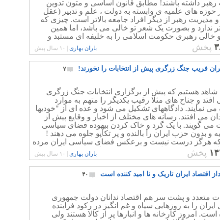
 رهبر داشته باشند! مطابق قانون اساسی و متون تدوین
حوزه های علمیه ی وابسته به دولت ، علم و تدبیر (عقل
 مدیریت رهبر از دیگر افراد جامعه بالاتر است. چیزی که
تر ندارد و بصورت یک شعر تو خالی می باشد، اما همین
و خالی رهبری حکومت اسلامی را به خلیفه ای مستبد و
ناپذیر بدل ساخته است.
۳
پخش
باران بهاری
|
۱۰ سال پیش
ران فریب جنگ زرگری پیش از انتخابات را نخورند!
۷
 شاهد هستیم که پیش از برگزاری انتخابات جنگ زرگری
 افتد و جناح های مثلا رقیب یکدیگر را متهم به موارد
ی نمایند. دادگاههای تشکیل می شود و عده ای از "خودیها
دان می افتند. رسانه های مختلف از اخبار و وقایع پیش از
ت می گویند. با یک گرد و خاک کردن بیهوده فضای سیاسی
 و بدون حزب ایران را بالنده و پر تکاپو جلوه می دهند !
ه هرگز درست نیست و برعکس فضای سیاسی ایران مرده
است. حزب و مشارکت در حکومت جایی در رژیم اسلامی
۱۴
پخش
باران بهاری
|
۱۰ سال پیش
ز اقتصاد ایران تاریک و نا امید کننده است
۴۰
ات متعدد و پشت سر هم اقتصاد ندانان دولت جمهوری
ایران را به روزهایی سیاه و غم انگیز در رکود فزاینده
است. امروز کارخانه ها و انبارها پر از کالا هستند ولی