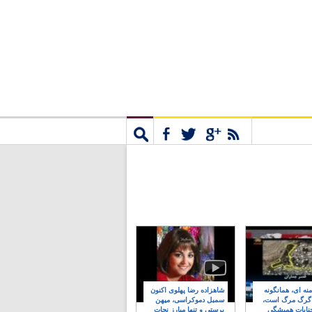
مشترک
جستجو
نه ای، همانگونه
شاهزاده رضا پهلوی اکنون
 گرگ مرگ است،
سمبل دموکراسی، میهن
نایات همیشگی
پرستی و تنها مبارز نجات