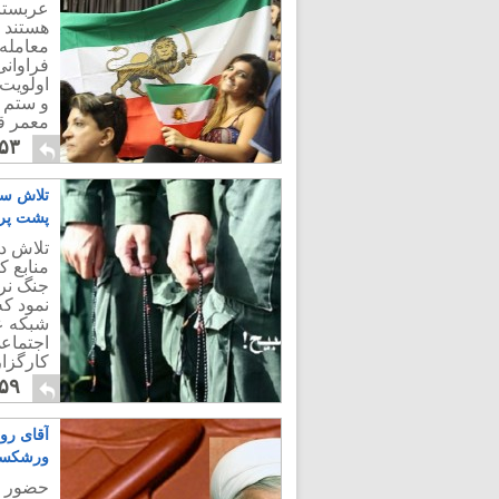
عربستا
هستند ک
معامله 
فراوان
اولویت 
و ستم ب
معمر قذ
۵۳
تلاش سپا
پشت پرد
تلاش د
منابع ک
جنگ نرم
نمود که
شبکه ع
اجتماع
کارگزا
۵۹
آقای روح
ورشکسته