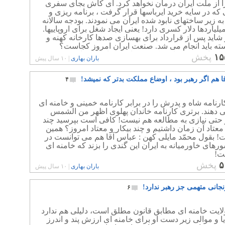
ا از ملت ایران درمان نخواهد کرد. ای کاش بجای سفری
ی که در سایه خرید ایرباسها قرار گرفت ، برنامه ریزی و
ه زیر ساختهای نابود شده ایران می نمودند. بودجه سالانه
لیاردها دلار کسری دارد! یعنی ایجاد شغل برای اروپاییها.
 شاید پس از قرارداد برای بهسازی صدها کارخانه کهنه و
ه باید انجام می شد. صنعت ایران امروز کجاست؟
نساجی و پوشاک ، کفش سازی ، کارخانه های بسته بندی
۱۵
پخش
باران بهاری
|
۱۰ سال پیش
ت مواد غذایی در ایران نگران کننده و نابود شده است
ا هم اگر رهبر بود ، اوضاع مملکت بدتر که نمیشد!
۴
رنامه شاه و پدرش را در برابر کارنامه خمینی و خامنه ای
 دهند. برتری کارنامه خاندان پهلوی اظهر من الشمس
حتی نیازی به مطالعه هم نیست! کافی است بپرسید چند
 معتاد آن زمان داشتیم و چند بیکار و معتاد امروز؟ همین
! بقول محمّد مایلی کهن : عباس آقا هم می توانست در
رهای خاورمیانه به ایران این گندی را بزند که خامنه ای
ت!
۵
پخش
باران بهاری
|
۱۰ سال پیش
نجانی متهمی جز رهبر ندارد!
۶
لایت خامنه ای مطابق قانون مطلق است، دلیلی هم ندارد
ا و موالی زیر دست او برای خامنه ای ارزش پند و اندرز