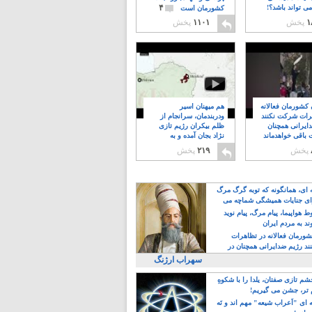
۴
ی تواند باشد؟!
کشورمان است
۱
پخش
۱۱۰۱
پخش
ن کشورمان فعالانه
هم میهنان اسیر
رات شرکت نکنند
ودربندمان، سرانجام از
ایرانی همچنان
ظلم بیکران رژیم تازی
 باقی خواهدماند
نژاد بجان آمده و به
۸
خبابانها ریختند
پخش
۲۱۹
پخش
ه ای، همانگونه که توبه گرگ مرگ
ی جنایات همیشگی شماچه می
!
 هواپیما، پیام مرگ، پیام نوید
د به مردم ایران
کشورمان فعالانه در تظاهرات
د رژیم ضدایرانی همچنان در
 خواهدماند
سهراب ارژنگ
م تازی صفتان، یلدا را با شکوهِ
 تر، جشن می گیریم!
 ای "اَعراب شیعه" مهم اند و نَه