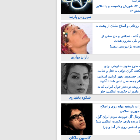
یرانی!
رویداد سال ۵۷؛ شورش و دَسیسه و یا انقلابی
خش ۲)
سیروس پارسا
روحانی و اصلاح طلبان از پشت به
ی گناه ، شجاعی و حاج صفی از
یم ملی محروم شدند.
ست نژادپرستی بدهید!
باران بهاری
طرح مخوف حکومتی برای
جه گران دولتی به قتل و جنایت
در جستجوی تغییر قوانین اسلامی،
ام جمعه مدل لباس شنا تا آخوند
مجنسگرا!
رونده دو دختر جوان ایرانی که به
 ماموران حکومت اسلامی، حلق
شکوه بختیاری
 به تاریخچه میانه روی و اصلاح
مهوری اسلامی
وتبال گًل خوردند، مردم ایران گول
ا برنده بازی، حکومت اسلامی شد!
م اسلامی روی کار آمد و چرا
؟!
کاسپین ماکان