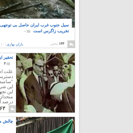
سیل جنوب غرب ایران حاصل بی توجهی 
تخریب زاگرس است
۰
۱۴۳
پخش
باران بهاری
|
۱۰ سال پیش
تحقیر ا
۴
علت اصل
دسترسی
"سامید"
این تج
درصد آن
صادرات
۶۴
چالش می