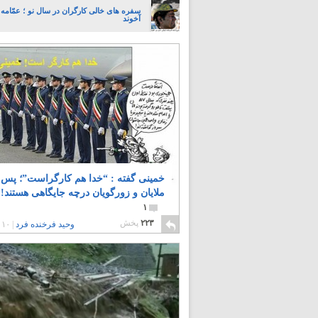
سفره های خالی کارگران در سال نو ؛ عمّامه ر
آخوند
خمینی گفته : “خدا هم کارگراست”؛ پس
ملایان و زورگویان درچه جایگاهی هستند!!
۱
۲۲۳
پخش
وحید فرخنده فرد
|
۱۰ سال پیش