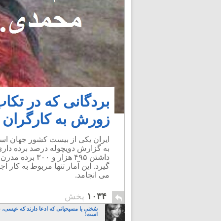
بردگانی که در تکا
زورش به کارگران ب
ایران یکی از بیست کشور جهان است
به گزارش دویچوله درصد برده داری
داشتن ۴۹۵ هزار
گیرد. این آمار تنها مربوط به کار
می انجامد.
۱۰۳۴
پخش
سُخنی با مسیحیانی که ادعا دارند که عیسی،
است!