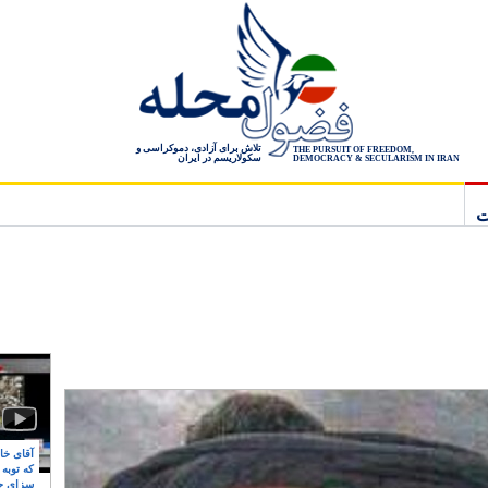
تلاش برای آزادی، دموکراسی و
THE PURSUIT OF FREEDOM,
سکولاریسم در ایران
DEMOCRACY & SECULARISM IN IRAN
ت
آقای خام
که توبه
سزای ج