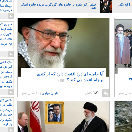
سربازانِ ا
ا کج بگذار
فیلم آرگو علاوه بر جایزه های گوناگون، برنده جایزه اسکار
شد
مَردمی؟ (بَ
خنجری که 
ملت زدند
دلاوران ب
بودن در ت
ژن خوب! ت
سگ کشی، 
آموزش شکن
بیشتر
مسلمانان 
آیا خامنه ای درد اقتصاد دارد که از کندی
از دختر ام
؟
برجام انتقاد می کند ؟
۰
مسلمان ه
نگاهی به پ
جرم تجاوز
آویز شدند!
۲۸۱
پخش
باران بهاری
|
۱۰ سال پیش
نگاهی گذرا
طلبی در ج
بازیکنان ف
خوردند، ام
چگونه رژی
پایدار ماند