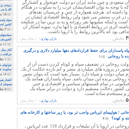
ن سعودی و چین مانند ایران دو دولت خونحوار و کشتارگر
بزودی رژی
ه با توجه به توان اقتصادیشان غرب را به سکوت در هنگام
کله پا می
وا داشته اند. هرچند همواره از چین و عربستان نقدهای
۱۵ نظر و ۳۲۷ پخش
ی در غرب منتشر می شود ولی روابط اقتصادی ایشان در
سپاه پاسد
است و اینکه میلیونها نفر روزانه و به بد ترین نما در شکنجه
کشور اس
اشند اثری در روابط اقتصادی با آنها ندارد. نمونه آشکار آن
۳ نظر و ۱۶۲ پخش
افی بود که بالاترین روابط را با اروپا داشت.
سیاستهای 
۳
پخش
باران بهاری
|
۱۰ سال پیش
کشورمان 
۱۱ نظر و ۳۱۵ پخش
ه پاسداران برای حفظ قراردادهای دهها میلیارد دلاری و درگیری
آغاز سال 
خرافات دی
ه با روحانی
۱
۱ نظر و ۷۴ پخش
ولت روحانی در تضعیف سپاه و کوتاه کردن دست آن از
خوابهای ط
شور در پروژه های میلیاردی مضر و کم بازده حکایت از یک
سکونت خو
 میان دولت و سپاه دارد. بسیار بعید است که بتوان تصور
۱۸ نظر و ۸۹۷ پخش
 روحانی برنده این میدان باشد. سپاه پاسداران همانند یک
کشتار هم م
نکبوتی در تمام قسمتهای سیاسی و اقتصادی و حتی
همچنان ادا
ی کشور دخالت مسقیم دارد و دولت در برابر سپاه یک
۵ نظر و ۲۵۹ پخش
ر و مستخدم ساده است.
۵
پخش
باران بهاری
|
۱۰ سال پیش
انی ! هواپیمای ایرباس واجب تر بود، یا زیر ساختها و کارخانه های
 و کهنه؟
۶
حضور روحانی در اروپا با آن تبلیغات و قرارداد 118 عدد ایرباس ،