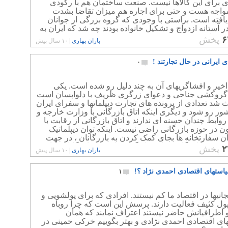
ی برای این کالاها نیست. صنعت ساختمان هم با رکودی
واجه هست و حتی برای اجاره هم میزان تقاضا بشدت
فته است. براستی با وجودی که گروه بزرگی از جوانان
در آستانه ازدواج و تشکیل خانواده بودند چه شد که ایران به
د فزاینده رسید؟
۶
پخش
باران بهاری
|
۱۰ سال پیش
ای ایرانی در حال تجارتند !
۰
اخیر و افشاگریهای آن به چند دلیل رو شده است. یکی
گروکشی جناحی و دعوای زرگری ظریف با دلواپسان است
 شد تعدادی از پرونده های تجارت دیپلماتها و سفرای ایران
8 کشور رو شود و دیگری اینکه اتاق بازرگانی با وزارت خارجه و
روابط چندان حسنه ای ندارند و اتاق بازرگانی از رقابت با
 در حوزه بازرگانی راضی نیست. اینکه توان دیپلماتیک
ن سفارتخانه ها بجای کمک کردن به بازرگانان ، در جهت
 تحدید بازرگانی تجار قرار گرفته است و بازرگانان بجای
۲
پخش
باران بهاری
|
۱۰ سال پیش
ورد حمایت دیپلماتها باشند ، نگران فساد و رقابت این
های تازه تاجر شده هستند!
یاستهای اقتصادی احمدی نژاد ؟!
۱
جانیها در اقتصاد ما کم نیستند. افرادی که برای پولشویی و
پول کثیف فعالیت دارند. پرسش این است که چرا روباه
اطرافیانش حاضر نیستند اعتراف نمایند که همان
ای اقتصادی احمدی نژادی و بهتر بگوییم خرکی خمینی در