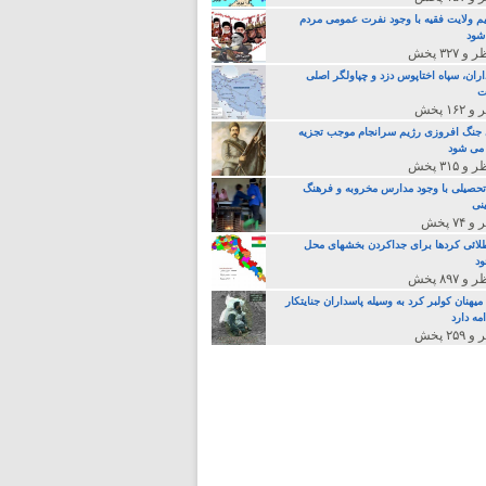
م ولایت فقیه با وجود نفرت عمومی مردم
 شود
اران، سپاه اختاپوس دزد و چپاولگر اصلی
ت
جنگ افروزی رژیم سرانجام موجب تجزیه
می شود
تحصیلی با وجود مدارس مخروبه و فرهنگ
نی
لائی کردها برای جداکردن بخشهای محل
د
یهنان کولبر کرد به وسیله پاسداران جنایتکار
مه دارد