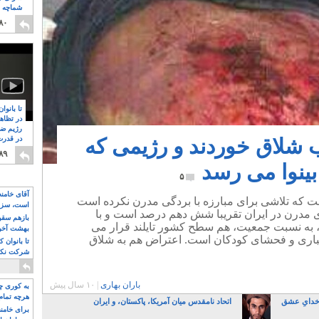
شماچه م
۸
۸۰
تا بانوا
در تظاه
رژیم ضد
ب شلاق خوردند و رژیمی که
در قدرت
۸
۸۹
ینوا می رسد
۵
آقای خامن
 که تلاشی برای مبارزه با بردگی مدرن نکرده است
است، سزا
 مدرن در ایران تقریبا شش دهم درصد است و با
تواند باشد؟
بازهم سقوط
 و ۳۰۰ برده مدرن، به نسبت جمعیت، هم سطح کشور تایلند قرار می
بهشت آخون
 اجباری و فحشای کودکان است. اعتراض هم به شلاق
تا بانوان 
شرکت نکنن
قدرت باقی
باران بهاری
|
۱۰ سال پیش
به کوری چش
هرچه تمام
 خدایِ عشق
اتحاد نامقدس میان آمریکا، پاکستان، و ایران
برای خامنه