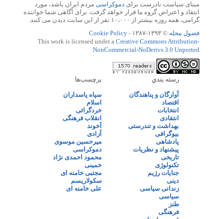
مبنای سیاست نادرست برای
دموکراسی
مردم ایران باشد، مورد
انتقاد و اعتراض گروه ما قرار خواهد گرفت. برای آگاهی شما خواننده
گرامی، همه روزه بیشتر از ۱۰،۰۰۰ نفر از این سایت دیدن می کنند.
فضول محله
© ۱۳۹۳-۱۳۸۷ -
Cookie Policy
This work is licensed under a
Creative Commons Attribution-
NonCommercial-NoDerivs 3.0 Unported
رسته بندي
برچسب‌ها
آوارگان و پناهندگان
سپاه پاسداران
اقتصاد
اسلام
انتخابات
خردگرائی
انتقادی
انقلاب فرهنگی
بهداشت و تندرستی
آخوند
بیوگرافی
آزادی
پادشاهی
میرحسین موسوی
پیشنهاد و نظریات
دموکراسی
تاریخی
محمود احمدی نژاد
تکنولوژی
خمینی
جنایات رژیم
مجتبی خامنه ای
دینی
سکولاریسم
زندانی سیاسی
علی خامنه ای
سیاسی
طنز
فرهنگی