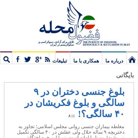
تلاش برای آزادی، دموکراسی و
THE PURSUIT OF FREEDOM,
سکولاریسم در ایران
DEMOCRACY & SECULARISM IN IRAN
درباره ما
همکاری با ما
تبلیغات
نخستین
مشترک
جستج
بایگانی
برگ
بلوغ جنسی دختران در ۹
سالگی و بلوغ فکریشان در
۴۰ سالگی؟!
۸
مغلطه بیماران جنسی روانی مجلس اسلامی؛ تجاوز به
دختربچه ۹ ساله حلال ولی عقلش در ۴۰ سالگی تکمیل
می شود!. بسیار ابلهانه است. زیرا این خردباختگان،