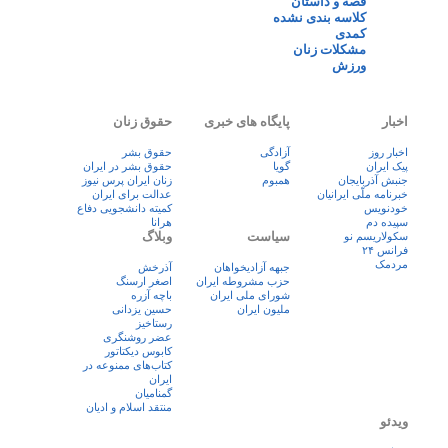
قصه و داستان
کلاسه بندی نشده
کمدی
مشکلات زنان
ورزش
اخبار
پایگاه های خبری
حقوق زنان
اخبار روز
آزادگی
حقوق بشر
پيک ايران
گویا
حقوق بشر در ایران
جنبش آذربایجان
همبوم
زنان ايران پرس نيوز
خبرنامه ملّی ایرانیان
عدالت برای ایران
خودنویس
کمیته دانشجویی دفاع
سپیده دم
هرانا
سیاست
وبلاگ
سکولاریسم نو
فرانس ۲۴
مردمک
جبهه آزادیخواهان
آذرخش
حزب مشروطه ایران
اصغر ارسنگ
شورای ملی ایران
باچه آزره
ملیون ایران
حسین یزدانی
رستاخیز
عضر روشنگری
کابوس دیکتاتور
کتاب‌های ممنوعه در
ایران
گمنامیان
منتقد اسلام و ادیان
ویدئو