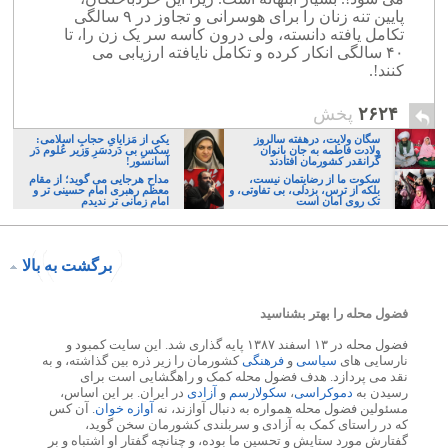
پایین تنه زنان را برای هوسرانی و تجاوز در ۹ سالگی
تکامل یافته دانسته، ولی درون کاسه سر یک زن را، تا
۴۰ سالگی انکار کرده و تکامل نایافته ارزیابی می
کنند!.
۲۶۲۴
پخش
سگان ولایت، درهفته سالروز
یکی از مَزایایِ حجابِ اسلامی:
ولادت فاطمه به جان بانوان
سکسِ بی دَردسَرِ وَزیر عُلوم دَر
گرانقدر کشورمان افتادند
آسانسور!
سکوت ما از رضایتمان نیست،
مداح هرجایی می گوید؛ از مقام
بلکه از ترس، بزدلی، بی تفاوتی، و
معظم رهبری امام حسینی تر و
تک روی امان است
امام زمانی تر ندیدم
برگشت به بالا
فضول محله را بهتر بشناسید
فضول محله در ۱۳ اسفند ۱۳۸۷ پایه گذاری شد. این سایت کمبود و
نارسایی های
سیاسی
و
فرهنگی
کشورمان را زیر ذره بین گذاشته، و به
نقد می پردازد. هدف فضول محله کمک و راهگشایی است برای
رسیدن به
دموکراسی
،
سکولارسم
و
آزادی
در ایران. بر این اساس،
مسئولین فضول محله همواره به دنبال آوازند، نه
آوازه خوان
. آن کس
که در راستای کمک به آزادی و سربلندی کشورمان سخن گوید،
گفتارش مورد ستایش و تحسین ما بوده، و چنانچه گفتار او اشتباه و بر