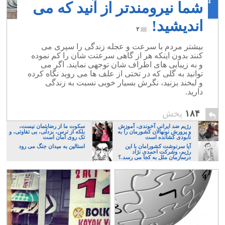
شما نیرومندتر از آنید که می
اندیشید!
۲
بیشتر مردم با سرعت و عجله زندگی را سپری می
کنند بدون اینکه هر از گاهی سرعتت شان را کم نموده
و به زیبایی های اطراف شان توجهی نمایند. اگر می
توانید به گلی که در تختی از علف ها می روید نگاه کرده
و لبخند بزنید، نگرش بسیار خوبی نسبت به زندگی
دارید.
۱۸۴
پخش
رژیم ضد ایرانی آخوندی، آموزش
سکوت ما از رضایتمان نیست،
و پرورش نونهالان کشورمان را به
بلکه از ترس، بزدلی، بی تفاوتی، و
نابودی کشانده است
تک روی امان است
آیا سرنوشت کشورامان با این
استالین به میدان جنگ می رود
رژیم، وشرکت احمدی نژاد
درسازمان ملل به کجا می رسد.؟