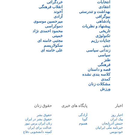
انتخابات
خردگرائی
انتقادی
انقلاب فرهنگی
بهداشت و تندرستی
آخوند
بیوگرافی
آزادی
پادشاهی
میرحسین موسوی
پیشنهاد و نظریات
دموکراسی
تاریخی
محمود احمدی نژاد
تکنولوژی
خمینی
جنایات رژیم
مجتبی خامنه ای
دینی
سکولاریسم
زندانی سیاسی
علی خامنه ای
سیاسی
طنز
فرهنگی
قصه و داستان
کلاسه بندی نشده
کمدی
مشکلات زنان
ورزش
اخبار
پایگاه های خبری
حقوق زنان
اخبار روز
آزادگی
حقوق بشر
پيک ايران
گویا
حقوق بشر در ایران
جنبش آذربایجان
همبوم
زنان ايران پرس نيوز
خبرنامه ملّی ایرانیان
عدالت برای ایران
خودنویس
کمیته دانشجویی دفاع