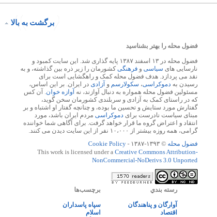
برگشت به بالا
فضول محله را بهتر بشناسید
فضول محله در ۱۳ اسفند ۱۳۸۷ پایه گذاری شد. این سایت کمبود و
نارسایی های
سیاسی
و
فرهنگی
کشورمان را زیر ذره بین گذاشته، و به
نقد می پردازد. هدف فضول محله کمک و راهگشایی است برای
رسیدن به
دموکراسی
،
سکولارسم
و
آزادی
در ایران. بر این اساس،
مسئولین فضول محله همواره به دنبال آوازند، نه
آوازه خوان
. آن کس
که در راستای کمک به آزادی و سربلندی کشورمان سخن گوید،
گفتارش مورد ستایش و تحسین ما بوده، و چنانچه گفتار او اشتباه و بر
مبنای سیاست نادرست برای
دموکراسی
مردم ایران باشد، مورد
انتقاد و اعتراض گروه ما قرار خواهد گرفت. برای آگاهی شما خواننده
گرامی، همه روزه بیشتر از ۱۰،۰۰۰ نفر از این سایت دیدن می کنند.
فضول محله
© ۱۳۹۳-۱۳۸۷ -
Cookie Policy
This work is licensed under a
Creative Commons Attribution-
NonCommercial-NoDerivs 3.0 Unported
رسته بندي
برچسب‌ها
آوارگان و پناهندگان
سپاه پاسداران
اقتصاد
اسلام