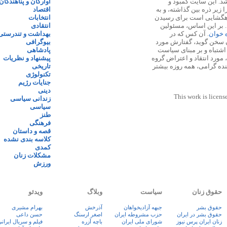
 ۱۳۸۷ پایه گذاری شد. این سایت کمبود و
آوارگان و پناهندگان
زیر ذره بین گذاشته، و به
اقتصاد
اهگشایی است برای رسیدن
انتخابات
. بر این اساس، مسئولین
انتقادی
ه خوان
. آن کس که در
بهداشت و تندرستی
 سخن گوید، گفتارش مورد
بیوگرافی
 اشتباه و بر مبنای سیاست
پادشاهی
مورد انتقاد و اعتراض گروه
پیشنهاد و نظریات
نده گرامی، همه روزه بیشتر
تاریخی
تکنولوژی
جنایات رژیم
دینی
This work is licens
زندانی سیاسی
سیاسی
طنز
فرهنگی
قصه و داستان
کلاسه بندی نشده
کمدی
مشکلات زنان
ورزش
حقوق زنان
سیاست
وبلاگ
ویدئو
حقوق بشر
جبهه آزادیخواهان
آذرخش
بهرام مشیری
حقوق بشر در ایران
حزب مشروطه ایران
اصغر ارسنگ
حسن داعی
زنان ايران پرس نيوز
شورای ملی ایران
باچه آزره
فيلم و سريال ايران