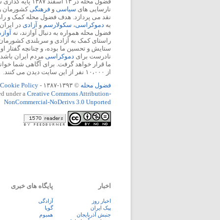
فضول محله در ۱۳ اسفند
نارسایی های
سیاسی
و
فرهنگی
کشورمان را 
نقد می پردازد. هدف فضول محله کمک و ر
به
دموکراسی
،
سکولارسم
و
آزادی
در ایران
فضول محله همواره به دنبال آوازند، نه
آواز
راستای کمک به آزادی و سربلندی کشورمان
ستایش و تحسین ما بوده، و چنانچه گفتار او
نادرست برای
دموکراسی
مردم ایران باشد، 
ما قرار خواهد گرفت. برای آگاهی شما خوان
از ۱۰،۰۰۰ نفر از این سایت دیدن می کنند.
فضول محله
© ۱۳۹۳-۱۳۸۷ -
Cookie Policy
ed under a
Creative Commons Attribution-
NonCommercial-NoDerivs 3.0 Unported
اخبار
پایگاه های خبری
اخبار روز
آزادگی
پيک ايران
گویا
جنبش آذربایجان
همبوم