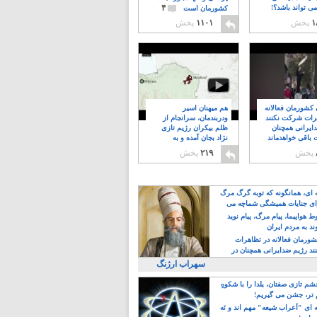
۴
ی تواند باشد؟!
کشورمان است
۱
پخش
۱۱۰۱
پخش
ن کشورمان فعالانه
هم میهنان اسیر
رات شرکت نکنند
ودربندمان، سرانجام از
ایرانی همچنان
ظلم بیکران رژیم تازی
 باقی خواهدماند
نژاد بجان آمده و به
۸
خبابانها ریختند
پخش
۲۱۹
پخش
ه ای، همانگونه که توبه گرگ مرگ
ی جنایات همیشگی شماچه می
!
 هواپیما، پیام مرگ، پیام نوید
د به مردم ایران
کشورمان فعالانه در تظاهرات
د رژیم ضدایرانی همچنان در
 خواهدماند
سهراب ارژنگ
م تازی صفتان، یلدا را با شکوهِ
 تر، جشن می گیریم!
 ای "اَعراب شیعه" مهم اند و نَه