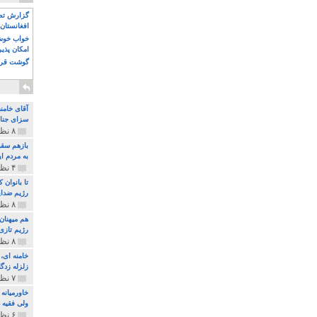
گزارش تصو
افغانستان 
خواب خوش و
امکان پذی
گوشت قرم
آقای خامن
سزای جنای
۸ نظر و ۱۸۰ پخش
بازهم سقو
به مردم ای
۴ نظر و ۹۷ پخش
تا بانوان
رژیم ضدای
۸ نظر و ۸۹ پخش
هم میهنان
رژیم تازی 
۸ نظر و ۲۱۹ پخش
زلزله زدگا
۷ نظر و ۲۱۰ پخش
خاورمیانه
ولی فقیه د
۶ نظر و ۱۵۷ پخش