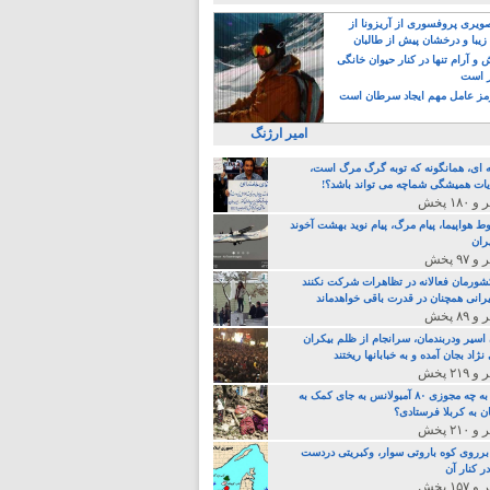
یری پروفسوری از آریزونا از
زیبا و درخشان پیش از طالبان
 آرام تنها در کنار حیوان خانگی
ر است
ز عامل مهم ایجاد سرطان است
امیر ارژنگ
ه ای، همانگونه که توبه گرگ مرگ است،
ات همیشگی شماچه می تواند باشد؟!
ط هواپیما، پیام مرگ، پیام نوید بهشت آخوند
ران
 کشورمان فعالانه در تظاهرات شرکت نکنند
رانی همچنان در قدرت باقی خواهدماند
 اسیر ودربندمان، سرانجام از ظلم بیکران
نژاد بجان آمده و به خبابانها ریختند
خامنه ای، به چه مجوزی ۸۰ آمبولانس به جای کمک به
ن به کربلا فرستادی؟
 برروی کوه باروتی سوار، وکبریتی دردست
ر کنار آن