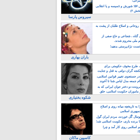
یرانی!
رویداد سال ۵۷؛ شورش و دَسیسه و یا انقلابی
خش ۲)
سیروس پارسا
روحانی و اصلاح طلبان از پشت به
ی گناه ، شجاعی و حاج صفی از
یم ملی محروم شدند.
ست نژادپرستی بدهید!
باران بهاری
طرح مخوف حکومتی برای
جه گران دولتی به قتل و جنایت
در جستجوی تغییر قوانین اسلامی،
ام جمعه مدل لباس شنا تا آخوند
مجنسگرا!
رونده دو دختر جوان ایرانی که به
 ماموران حکومت اسلامی، حلق
شکوه بختیاری
 به تاریخچه میانه روی و اصلاح
مهوری اسلامی
وتبال گًل خوردند، مردم ایران گول
ا برنده بازی، حکومت اسلامی شد!
م اسلامی روی کار آمد و چرا
؟!
کاسپین ماکان