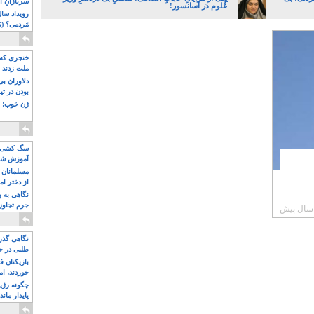
سربازانِ ا
عُلوم دَر آسانسور!
مَردمی؟ (بَ
خنجری که 
ملت زدند
دلاوران ب
بودن در ت
ژن خوب! ت
سگ کشی، 
آموزش شکن
بیشتر
مسلمانان 
از دختر ام
مسلمان ه
نگاهی به پ
جرم تجاوز
آویز شدند!
نگاهی گذرا
طلبی در ج
بازیکنان ف
خوردند، ام
چگونه رژی
پایدار ماند