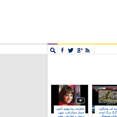
مشترک
جستجو
نه ای، همانگونه
شاهزاده رضا پهلوی اکنون
 گرگ مرگ است،
سمبل دموکراسی، میهن
نایات همیشگی
پرستی و تنها مبارز نجات