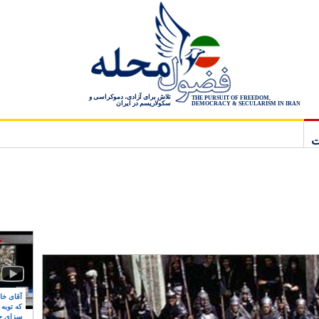
تلاش برای آزادی، دموکراسی و
THE PURSUIT OF FREEDOM,
سکولاریسم در ایران
DEMOCRACY & SECULARISM IN IRAN
ت
آقای خام
که توبه
سزای ج