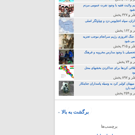
م ولایت فقیه با وجود نفرت عمومی مردم
 شود
اران، سپاه اختاپوس دزد و چپاولگر اصلی
ت
جنگ افروزی رژیم سرانجام موجب تجزیه
می شود
تحصیلی با وجود مدارس مخروبه و فرهنگ
نی
لائی کردها برای جداکردن بخشهای محل
د
یهنان کولبر کرد به وسیله پاسداران جنایتکار
مه دارد
برگشت به بالا
برچسب‌ها