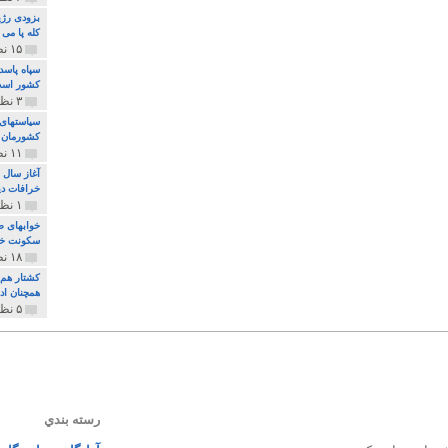
بزودی رژی
کله پا می
۱۵ نظر و ۳۲۷ پخش
سپاه پاسد
کشور اس
۳ نظر و ۱۶۲ پخش
سیاستهای 
کشورمان 
۱۱ نظر و ۳۱۵ پخش
آغاز سال 
خرافات دی
۱ نظر و ۷۴ پخش
خوابهای ط
سکونت خو
۱۸ نظر و ۸۹۷ پخش
کشتار هم م
همچنان ادا
۵ نظر و ۲۵۹ پخش
رسته بندي