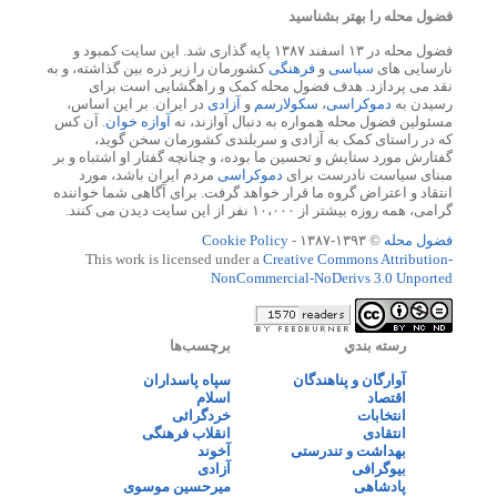
فضول محله را بهتر بشناسید
فضول محله در ۱۳ اسفند ۱۳۸۷ پایه گذاری شد. این سایت کمبود و
نارسایی های
سیاسی
و
فرهنگی
کشورمان را زیر ذره بین گذاشته، و به
نقد می پردازد. هدف فضول محله کمک و راهگشایی است برای
رسیدن به
دموکراسی
،
سکولارسم
و
آزادی
در ایران. بر این اساس،
مسئولین فضول محله همواره به دنبال آوازند، نه
آوازه خوان
. آن کس
که در راستای کمک به آزادی و سربلندی کشورمان سخن گوید،
گفتارش مورد ستایش و تحسین ما بوده، و چنانچه گفتار او اشتباه و بر
مبنای سیاست نادرست برای
دموکراسی
مردم ایران باشد، مورد
انتقاد و اعتراض گروه ما قرار خواهد گرفت. برای آگاهی شما خواننده
گرامی، همه روزه بیشتر از ۱۰،۰۰۰ نفر از این سایت دیدن می کنند.
فضول محله
© ۱۳۹۳-۱۳۸۷ -
Cookie Policy
This work is licensed under a
Creative Commons Attribution-
NonCommercial-NoDerivs 3.0 Unported
رسته بندي
برچسب‌ها
آوارگان و پناهندگان
سپاه پاسداران
اقتصاد
اسلام
انتخابات
خردگرائی
انتقادی
انقلاب فرهنگی
بهداشت و تندرستی
آخوند
بیوگرافی
آزادی
پادشاهی
میرحسین موسوی