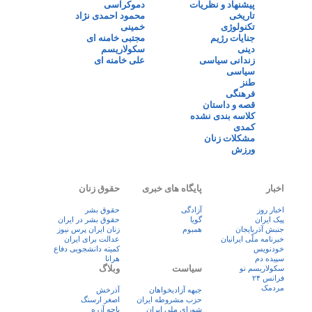
پیشنهاد و نظریات
دموکراسی
تاریخی
محمود احمدی نژاد
تکنولوژی
خمینی
جنایات رژیم
مجتبی خامنه ای
دینی
سکولاریسم
زندانی سیاسی
علی خامنه ای
سیاسی
طنز
فرهنگی
قصه و داستان
کلاسه بندی نشده
کمدی
مشکلات زنان
ورزش
اخبار
پایگاه های خبری
حقوق زنان
اخبار روز
آزادگی
حقوق بشر
پيک ايران
گویا
حقوق بشر در ایران
جنبش آذربایجان
همبوم
زنان ايران پرس نيوز
خبرنامه ملّی ایرانیان
عدالت برای ایران
خودنویس
کمیته دانشجویی دفاع
سپیده دم
هرانا
سیاست
وبلاگ
سکولاریسم نو
فرانس ۲۴
مردمک
جبهه آزادیخواهان
آذرخش
حزب مشروطه ایران
اصغر ارسنگ
شورای ملی ایران
باچه آزره