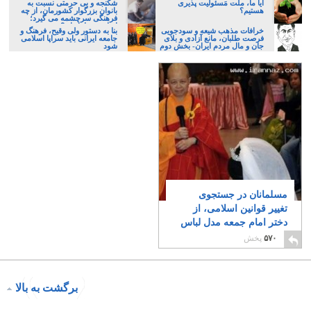
آیا ما، ملت مَسئولیت پذیری
شکنجه و بی حرمتی نسبت به
هستیم؟
بانوان بزرگوار کشورمان، از چه
فرهنگی سرچشمه می گیرد؛
ایرانی، و یا تازیان؟
خرافات مذهب شیعه و سودجویی
بنا به دستور ولی وقیح، فرهنگ و
فرصت طلبان، مانع آزادی و بلای
جامعه ایرانی باید سراپا اسلامی
جان و مال مردم ایران- بخش دوم
شود
مسلمانان در جستجوی
تغییر قوانین اسلامی، از
دختر امام جمعه مدل لباس
شنا تا آخوند مسلمان
۵۷۰
پخش
همجنسگرا!
۲۲
برگشت به بالا