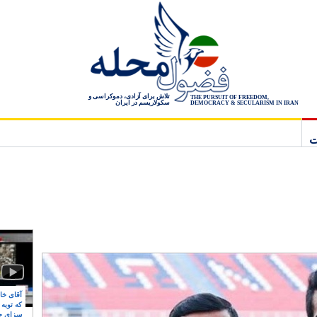
تلاش برای آزادی، دموکراسی و
THE PURSUIT OF FREEDOM,
سکولاریسم در ایران
DEMOCRACY & SECULARISM IN IRAN
ت
آقای خام
که توبه
سزای ج