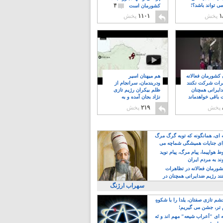
۴
ی تواند باشد؟!
کشورمان است
۱
پخش
۱۱۰۱
پخش
ن کشورمان فعالانه
هم میهنان اسیر
رات شرکت نکنند
ودربندمان، سرانجام از
ایرانی همچنان
ظلم بیکران رژیم تازی
 باقی خواهدماند
نژاد بجان آمده و به
۸
خبابانها ریختند
پخش
۲۱۹
پخش
ه ای، همانگونه که توبه گرگ مرگ
ی جنایات همیشگی شماچه می
!
 هواپیما، پیام مرگ، پیام نوید
د به مردم ایران
کشورمان فعالانه در تظاهرات
د رژیم ضدایرانی همچنان در
 خواهدماند
سهراب ارژنگ
م تازی صفتان، یلدا را با شکوهِ
 تر، جشن می گیریم!
 ای "اَعراب شیعه" مهم اند و نَه