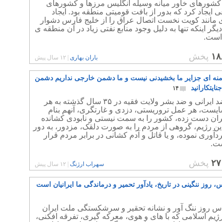
کشورهای خاور میانه وسیله انگلیس مرزها و کشورهای
ایجاد کرد که بدور از بافت قومیتی منطقه بود. ایجاد
مانند کویت نخست اتصال عراق را از خلیج فارس دشوار
دیگر اینکه تنها به دلیل وجود منابع نفتی زیاد در آن منطقه ی
است.
۱۸
پخش
باران بهاری
|
۱۲ سال پیش
منه ای جزایر ما بخشیدنی نیست و ما دشمن خارجی نداریم دشمن
نایتکارانید
۱۴
رژیم ضد ایرانی و ضد بشر ولایت فقیه در ۳۵ سال گذشته به هر
ایست، هر عمل تروریستی، دزدی و غارتگری، آنهم بنام
ران دست زده، کشور را به سمت نیستی و نابودی کشانده
ن رژیم، گروهی از مردم را به صورت دلقک، مزدور، به دور
دآوری نموده، و یا قاتل و آدم کشانی در برابر مردم قرار
ست.
۲۷
پخش
سهراب ارژنگ
|
۱۲ سال پیش
 روز ننگینی در تاریخ، یادآور تحمیر و درماندگی ما ایرانیان است
س روز ننگ آور و نشانه تحقیر و سرشکستگی ملت ایران
یم اسلامی که با های و هوی، معرکه گیری، تفرقه افکنی،