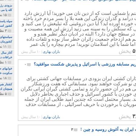
بزودی رژی
کله پا می
م با شمایی است که از دین نان می خورید! آیا ارزش دارد
۱۵ نظر و ۳۲۷ پخش
 درآمد و گذران زندگی این همه بلا را بسر مردم خرد باخته
سپاه پاسد
خورده آورده اید؟ آیا دین دروغینی که تبلیغش را می کنید و
کشور اس
ی که سنگش را به سینه می زنید ارزش این همه مصیبت و
۳ نظر و ۱۶۲ پخش
 سطح جهان دارد؟ البته در ادیان دیگر نظیر هندو و
سیاستهای 
م هم ازدحام جمعیت زائران خطر ساز بوده و تلفات داده
کشورمان 
ما شما با این اسلامتان نوبرید! مردم بیچاره را یک عمر
۱۱ نظر و ۳۱۵ پخش
 دهید که از راه دین به نانی برسید ، همین مردمی که
۵
پخش
باران بهاری
|
۱۰ سال پیش
آغاز سال 
دین شما و خدای دروغین شما دل بسته اند.
خرافات دی
۱ نظر و ۷۴ پخش
تحریم مسابقه ورزشی با اسرائیل و پذیرش شکست موافقید؟
۰
خوابهای ط
سکونت خو
ران کشتی ایران بزودی در مسابقات جهانی کشتی برای
۱۸ نظر و ۸۹۷ پخش
ی نو شرکت خواهند نمود. مسابقاتی که هفت ورزشکار
کشتار هم م
ی هم در آن حضور دارند و تمامی کشتی گیران ایرانی نگران
همچنان ادا
 خوردن با کشور اسرائیل و حذف اجباری بخاطر دلایل
۵ نظر و ۲۵۹ پخش
. بسیار محتمل است که چندین امید طلایی ایران از جمله
وریان با برخوردن با حریف اسرائیلی ، از مسابقات حذف
۳
پخش
باران بهاری
|
۱۰ سال پیش
ایران به آغوش روسیه و چین !
۳