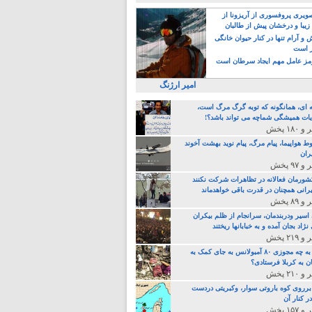
یری پروفسوری از آریزونا از
زیبا و درخشان پیش از طالبان
 آرام تنها در کنار حیوان خانگی
ر است
ز عامل مهم ایجاد سرطان است
امیر ارژنگ
ه ای، همانگونه که توبه گرگ مرگ است،
ات همیشگی شماچه می تواند باشد؟!
ط هواپیما، پیام مرگ، پیام نوید بهشت آخوند
ران
 کشورمان فعالانه در تظاهرات شرکت نکنند
رانی همچنان در قدرت باقی خواهدماند
 اسیر ودربندمان، سرانجام از ظلم بیکران
نژاد بجان آمده و به خبابانها ریختند
خامنه ای، به چه مجوزی ۸۰ آمبولانس به جای کمک به
ن به کربلا فرستادی؟
 برروی کوه باروتی سوار، وکبریتی دردست
ر کنار آن