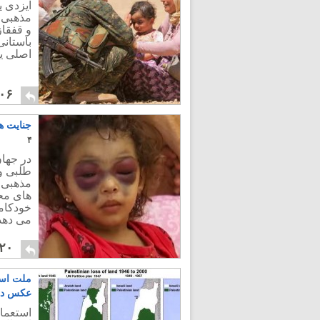
ایزدی ی
مذهبی 
و قفقاز
باستانی
اصلی یع
۰۶
جنایت ه
۴
در جهان
طلبی و 
مذهبی 
های محم
خودکام
می دهد
۲۰
ملت اسر
عکس دا
استعمار