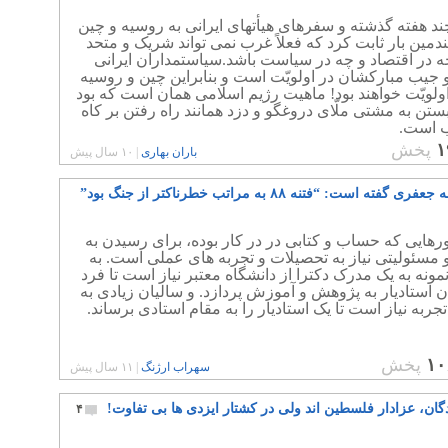
ند هفته گذشته و سفرهای هیأتهای ایرانی به روسیه و چین
دمین بار ثابت کرد که فعلاً غرب نمی تواند شریک و متحد
ه در اقتصاد و چه در سیاست باشد.سیاستمداران ایرانی
جیب مبارکشان در اولویّت است و بنابراین چین و روسیه
ولویّت خواهند بود! ماهیت رژیم اسلامی همان است که بود
بستن به مشتی ملّای دروغگو و دزد همانند راه رفتن بر کاه
 است.
۱
پخش
باران بهاری
|
۱۰ سال پیش
گفته است: “فتنه ۸۸ به مراتب خطرناکتر از جنگ بود”
هایی که حساب و کتابی در در کار بوده، برای رسیدن به
 مسئولیتی نیاز به تحصیلات و تجربه های عملی است. به
مونه به یک مدرک دکترا از دانشگاه معتبر نیاز است تا فرد
ن استادیار به پژوهش و آموزش پردازد. و سالیان زیادی به
جربه نیاز است تا یک استادیار را به مقام استادی برساند.
۱۰
پخش
سهراب ارژنگ
|
۱۱ سال پیش
گان، عزادار فلسطین اند ولی در کشتار ایزدی ها بی تفاوت!
۴