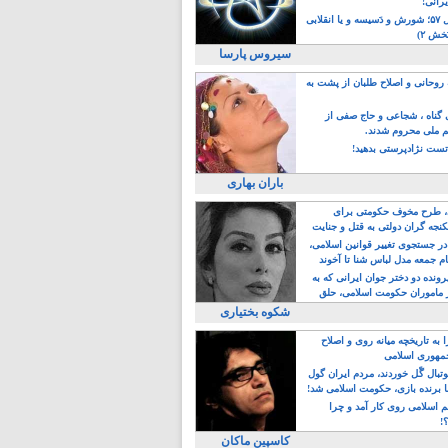
یرانی!
رویداد سال ۵۷؛ شورش و دَسیسه و یا انقلابی
خش ۲)
سیروس پارسا
روحانی و اصلاح طلبان از پشت به
ی گناه ، شجاعی و حاج صفی از
یم ملی محروم شدند.
ست نژادپرستی بدهید!
باران بهاری
طرح مخوف حکومتی برای
جه گران دولتی به قتل و جنایت
در جستجوی تغییر قوانین اسلامی،
ام جمعه مدل لباس شنا تا آخوند
مجنسگرا!
رونده دو دختر جوان ایرانی که به
 ماموران حکومت اسلامی، حلق
شکوه بختیاری
 به تاریخچه میانه روی و اصلاح
مهوری اسلامی
وتبال گًل خوردند، مردم ایران گول
ا برنده بازی، حکومت اسلامی شد!
م اسلامی روی کار آمد و چرا
؟!
کاسپین ماکان