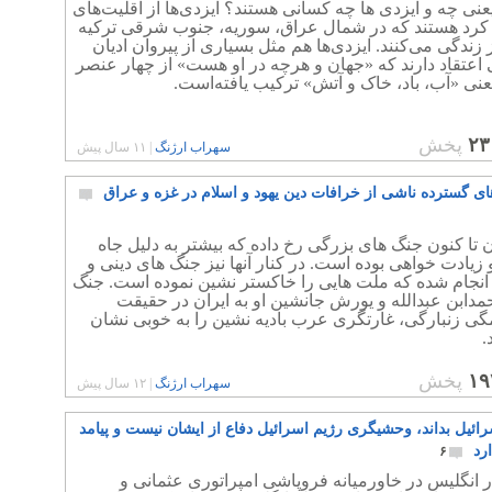
عنی چه و ایزدی ها چه کسانی هستند؟ ایزدی‌ها از اقلیت‌های
کرد هستند که در شمال عراق، سوریه، جنوب شرقی ترکیه
 زندگی می‌کنند. ایزدی‌ها هم مثل بسیاری از پیروان ادیان
 اعتقاد دارند که «جهان و هرچه در او هست» از چهار عنصر
نی «آب، باد، خاک و آتش» ترکیب یافته‌است.
۲۳
پخش
سهراب ارژنگ
|
۱۱ سال پیش
ای گسترده ناشی از خرافات دین یهود و اسلام در غزه و عراق
 تا کنون جنگ های بزرگی رخ داده که بیشتر به دلیل جاه
زیادت خواهی بوده است. در کنار آنها نیز جنگ های دینی و
انجام شده که ملت هایی را خاکستر نشین نموده است. جنگ
دابن عبدالله و یورش جانشین او به ایران در حقیقت
گی زنبارگی، غارتگری عرب بادیه نشین را به خوبی نشان
.
۱۹
پخش
سهراب ارژنگ
|
۱۲ سال پیش
ائیل بداند، وحشیگری رژیم اسرائیل دفاع از ایشان نیست و پیامد
رد
۶
 انگلیس در خاورمیانه فروپاشی امپراتوری عثمانی و