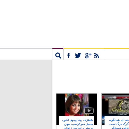
مشترک
جستجو
نه ای، همانگونه
شاهزاده رضا پهلوی اکنون
 گرگ مرگ است،
سمبل دموکراسی، میهن
نایات همیشگی
پرستی و تنها مبارز نجات