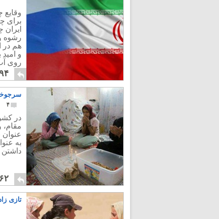
وقایع چ
برای چن
ایران چ
رشوه و 
هم در ا
و امید 
روی آب
۹۴
سرجوخه جعفری 
۴
در کشور
مقام، و
عنوان ن
به عنوا
داشتن ت
۶۲
تازی زاد