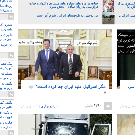
سربازانِ ا
کشورمان، از
حیات در ماه های سیاره های مشتری و کیوان: حیات
زیان؟
فرازمینی به زبان ساده – بخش سوم
مَردمی؟ (بَ
ی ایرانیان
بی توجهی به بلوچستان ایران ، شرم آور است
خنجری که 
ملت زدند
دلاوران ب
بودن در ت
ژن خوب! ت
سگ کشی، 
آموزش شکن
بیشتر
مسلمانان 
از دختر ام
مسلمان ه
نگاهی به پ
 می
مگر اسرائیل علیه ایران چه کرده است؟
جرم تجاوز
۷
آویز شدند!
نگاهی گذرا
۱۲۹۰
پخش
باران بهاری
|
۹ سال پیش
طلبی در ج
بازیکنان ف
خوردند، ام
چگونه رژی
پایدار ماند