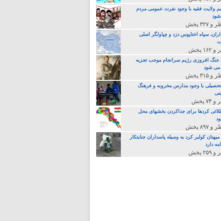
م ولایت فقیه با وجود نفرت عمومی مردم
 شود
اران، سپاه اختاپوس دزد و چپاولگر اصلی
ت
جنگ افروزی رژیم سرانجام موجب تجزیه
می شود
تحصیلی با وجود مدارس مخروبه و فرهنگ
نی
لائی کردها برای جداکردن بخشهای محل
د
یهنان کولبر کرد به وسیله پاسداران جنایتکار
مه دارد