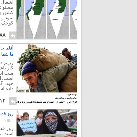
اشغال 
مصنوعی 
کشوری 
نمود و 
کوچک 
۸۸
آقای خا
ما شما ج
کار ناش
ملت ای
است. ای
خود، گر
داده ا
۱۲
روز قدس،
۱
روز قد
است. رژ