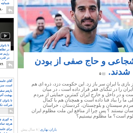
شماچه م
۸
۸۰
تا بانوا
در تظاه
رژیم ضد
 شجاعی و حاج صفی از بودن
در قدرت
۸
۸۹
شدند.
۵
آقای خامن
ازی با ایران سر باز زد. این حکومت دزد، ذره ای هم
است، سزا
یران را در تنگنای فقر قرار داده است ، در میان
تواند باشد؟
بازهم سقوط
ست و در داخل و خارج ایران کمترین حمایتی از مردم
بهشت آخون
ی ما را بباد فنا داده است و همچنان هم با کمال
تا بانوان 
 مردم سیستان و بلوچستان، کردستان ، خراسان
شرکت نکنن
قدرت باقی
نسان نیستند ؟ پس چرا از منافع این ملت مظلوم ایران
وم است؟ ما مظلوم نیستیم؟
به کوری چش
هرچه تمام
باران بهاری
|
۸ سال پیش
برای خامنه