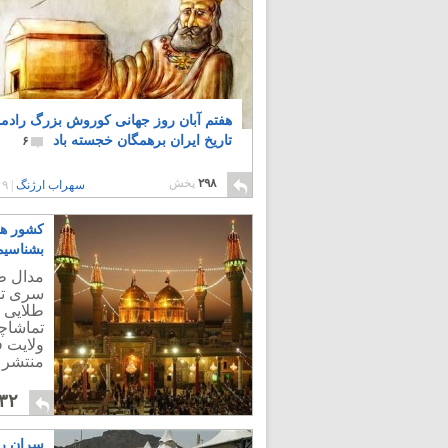
هفتم آبان روز جهانی کوروش بزرگ رادمر
تاریخ ایران برهمگان خجسته باد
۶
۲۹۸
پخش
سهراب ارژنگ
|
۹ سال پیش
کشور ها
بشناسیم
مدال ط
سری تم
طلایی 
تماشاچی
ولایت فق
منتشر 
۳۲
سران رژ