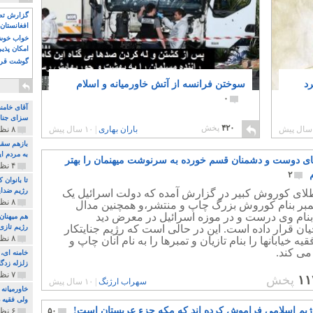
گزارش تصو
افغانستان 
خواب خوش و
امکان پذی
گوشت قرم
د
سوختن فرانسه از آتش خاورمیانه و اسلام
۰
آقای خامن
سزای جنای
۴۲۰
پخش
باران بهاری
|
۱۰ سال پیش
۸ نظر و ۱۸۰ پخش
بازهم سقو
به مردم ای
ی دوست و دشمنان قسم خورده به سرنوشت میهنمان را بهتر
۴ نظر و ۹۷ پخش
۲
تا بانوان
رژیم ضدای
لای کوروش کبیر در گزارش آمده که دولت اسرائیل یک
۸ نظر و ۸۹ پخش
بر بنام کوروش بزرگ چاپ و منتشر،و همچنین مدال
بنام وی درست و در موزه اسرائیل در معرض دید
هم میهنان
ان قرار داده است. این در حالی است که رژیم جنایتکار
رژیم تازی 
۸ نظر و ۲۱۹ پخش
یه خیابانها را بنام تازیان و تمبرها را به نام آنان چاپ و
می کند.
زلزله زدگا
۷ نظر و ۲۱۰ پخش
۱۱
پخش
سهراب ارژنگ
|
۱۰ سال پیش
خاورمیانه
ولی فقیه د
یم اسلامی فراموش کرده اند که مکه جزء عربستان است!
۵۰
۶ نظر و ۱۵۷ پخش