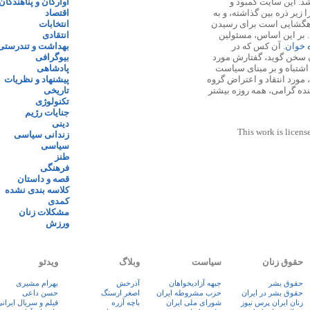
 ۱۳۸۷ پایه گذاری شد. این سایت کمبود و
آوارگان و پناهندگان
زیر ذره بین گذاشته، و به
اقتصاد
اهگشایی است برای رسیدن
انتخابات
. بر این اساس، مسئولین
انتقادی
ه خوان
. آن کس که در
بهداشت و تندرستی
 سخن گوید، گفتارش مورد
بیوگرافی
 اشتباه و بر مبنای سیاست
پادشاهی
مورد انتقاد و اعتراض گروه
پیشنهاد و نظریات
نده گرامی، همه روزه بیشتر
تاریخی
تکنولوژی
جنایات رژیم
دینی
This work is licens
زندانی سیاسی
سیاسی
طنز
فرهنگی
قصه و داستان
کلاسه بندی نشده
کمدی
مشکلات زنان
ورزش
حقوق زنان
سیاست
وبلاگ
ویدئو
حقوق بشر
جبهه آزادیخواهان
آذرخش
بهرام مشیری
حقوق بشر در ایران
حزب مشروطه ایران
اصغر ارسنگ
حسن داعی
زنان ايران پرس نيوز
شورای ملی ایران
باچه آزره
فيلم و سريال ايران