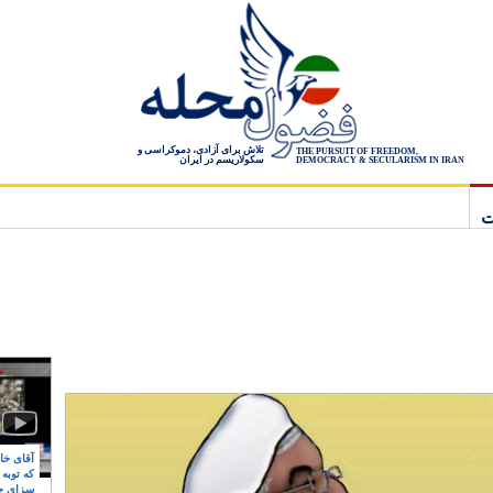
تلاش برای آزادی، دموکراسی و
THE PURSUIT OF FREEDOM,
سکولاریسم در ایران
DEMOCRACY & SECULARISM IN IRAN
ت
آقای خام
که توبه
سزای ج