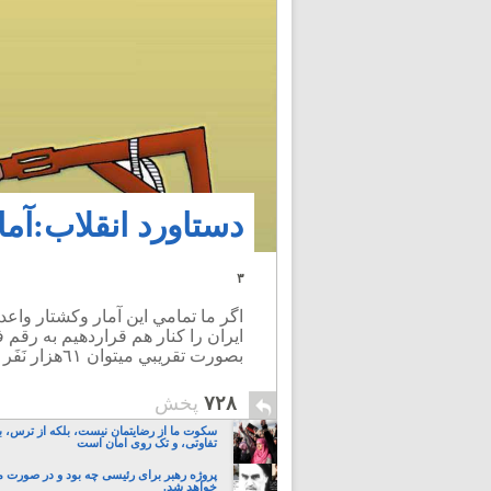
دستاورد انقلاب:آمار اع
۳
اگر ما تمامي اين آمار وكشتار واعدا
ايران را كنار هم قراردهيم به رقم 
بصورت تقريبي ميتوان ٦١هزار نَفَر اعدام رسمی و ترور فتوایی را تخمين زِد !
۷۲۸
پخش
سکوت ما از رضایتمان نیست، بلکه از ترس، ب
تفاوتی، و تک روی امان است
پروژه رهبر برای رئیسی چه بود و در صورت 
خواهد شد.