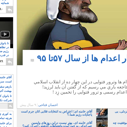
شماچه م
۸
۸۰
تا بانوا
در تظاه
رژیم ضد
دام ها از سال ۵٧تا ٩۵
در قدرت
۸
۸۹
آقای خامن
م ها وترور فتوایی در اين چهار ده از انقلاب اسلامي
است، سزا
تواند باشد؟
فاجعه باري مي رسيم كه از گفتن آن بايد لرزيد!
بازهم سقوط
بهشت آخون
تا بانوان 
شرکت نکنن
احسان فتاحی
|
۹ سال پیش
قدرت باقی
زدلی، بی
آقای خامنه ای؛ اعتراض به انتخابات قلابی اتان جرم است
به کوری چش
یاجنایات رژیم شما.؟
هرچه تمام
موفقیت چه
آقای خامنه ای، بهتر نیست دراین روزهای واپسین
برای خامنه
عمراندکی به خود آمده واشتباهات گذشته راجبران کنید؟