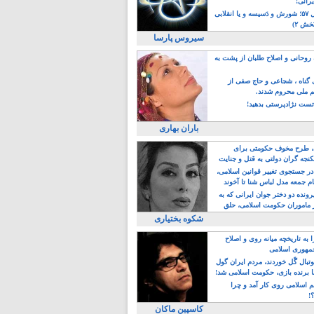
یرانی!
رویداد سال ۵۷؛ شورش و دَسیسه و یا انقلابی
خش ۲)
سیروس پارسا
روحانی و اصلاح طلبان از پشت به
ی گناه ، شجاعی و حاج صفی از
یم ملی محروم شدند.
ست نژادپرستی بدهید!
باران بهاری
طرح مخوف حکومتی برای
جه گران دولتی به قتل و جنایت
در جستجوی تغییر قوانین اسلامی،
ام جمعه مدل لباس شنا تا آخوند
مجنسگرا!
رونده دو دختر جوان ایرانی که به
 ماموران حکومت اسلامی، حلق
شکوه بختیاری
 به تاریخچه میانه روی و اصلاح
مهوری اسلامی
وتبال گًل خوردند، مردم ایران گول
ا برنده بازی، حکومت اسلامی شد!
م اسلامی روی کار آمد و چرا
؟!
کاسپین ماکان