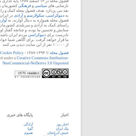
فضول محله در ۱۳ اسفند
نارسایی های
سیاسی
و
فرهنگی
کشورمان را 
نقد می پردازد. هدف فضول محله کمک و ر
به
دموکراسی
،
سکولارسم
و
آزادی
در ایران
فضول محله همواره به دنبال آوازند، نه
آواز
راستای کمک به آزادی و سربلندی کشورمان
ستایش و تحسین ما بوده، و چنانچه گفتار او
نادرست برای
دموکراسی
مردم ایران باشد، 
ما قرار خواهد گرفت. برای آگاهی شما خوان
از ۱۰،۰۰۰ نفر از این سایت دیدن می کنند.
فضول محله
© ۱۳۹۳-۱۳۸۷ -
Cookie Policy
ed under a
Creative Commons Attribution-
NonCommercial-NoDerivs 3.0 Unported
اخبار
پایگاه های خبری
اخبار روز
آزادگی
پيک ايران
گویا
جنبش آذربایجان
همبوم