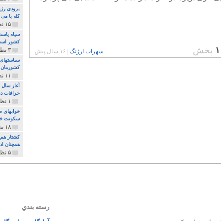
بزودی رژی
کله پا می
۱۵ نظر و ۳۲۷ پخش
سپاه پاسد
کشور اس
۱
پخش
۳ نظر و ۱۶۲ پخش
سهراب ارژنگ
|
۱۶ سال پیش
سیاستهای 
کشورمان 
۱۱ نظر و ۳۱۵ پخش
آغاز سال 
خرافات دی
۱ نظر و ۷۴ پخش
خوابهای ط
سکونت خو
۱۸ نظر و ۸۹۷ پخش
کشتار هم م
همچنان ادا
۵ نظر و ۲۵۹ پخش
رسته بندي