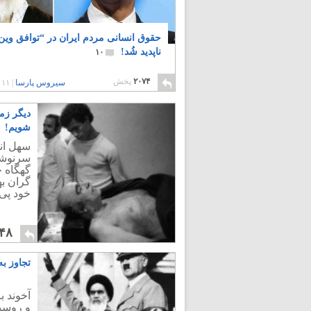
حقوق انسانی مردم ایران در “توافق وین
ناپدید شُد!
۱۰
۲۰۷۴
پخش
سیروس پارسا
|
۱۱ سال پیش
دیگر زما
شویم!
سهل انگ
سرنوشت 
گهگاه ج
گران به
خود پی 
۴۸
تجاوز ب
آخوند ب
و روسپی