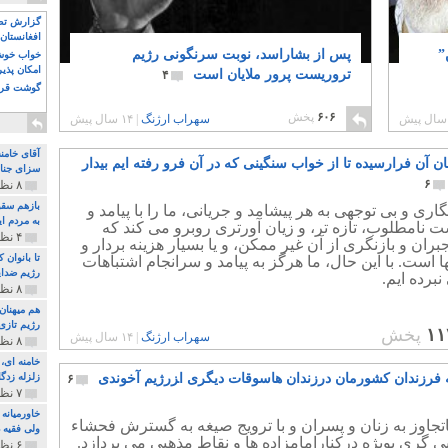
گزارش تصو
افغانستان 
”
پس از بشاراسد، نوبت سرنگونی رژیم
خواب خوش و
امکان پذی
تروریست پرور ملایان است
۴
گوشت قرم
۶۰۶
پخش
سهراب ارژنگ
|
۱۴ سال پیش
آقای خامن
ن آن فرارسیده تا از خواب سنگینی که در آن فرو رفته ایم بیدار
سزای جنای
۶
۸ نظر و ۱۸۰ پخش
بازهم سقو
اری و بی توجهی به هر پیشامد و جریانی، ما را با پیامد و
به مردم ای
نامطلوب، تازه تر، و زیان آورتری روبرو می کند که
۴ نظر و ۹۷ پخش
بران و بازنگری از آن غیر ممکن، و یا بسیار هزینه بردار و
تا بانوان
ا است. با این حال، ما هرگز به پیامد و سرانجام اشتباهات
رژیم ضدای
نبرده ایم.
۸ نظر و ۸۹ پخش
هم میهنان
رژیم تازی 
۱۱
پخش
سهراب ارژنگ
|
۱۴ سال پیش
۸ نظر و ۲۱۹ پخش
ه فرزندان کشورمان درزندان هاسوقات دیگری ا‍زرژیم آخوندی
زلزله زدگا
۶
۷ نظر و ۲۱۰ پخش
خاورمیانه
اتجاوز به زنان و پسران و با ترویج صیغه به گسترش فحشاء
ولی فقیه د
 گری بویژه درکنارامامزاده ها و نقاط مذهبی می پردازد.
۶ نظر و ۱۵۷ پخش