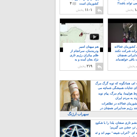
۴
ی تواند باشد؟!
کشورمان است
۱
پخش
۱۱۰۱
پخش
ن کشورمان فعالانه
هم میهنان اسیر
رات شرکت نکنند
ودربندمان، سرانجام از
ایرانی همچنان
ظلم بیکران رژیم تازی
 باقی خواهدماند
نژاد بجان آمده و به
۸
خبابانها ریختند
پخش
۲۱۹
پخش
ه ای، همانگونه که توبه گرگ مرگ
ی جنایات همیشگی شماچه می
!
 هواپیما، پیام مرگ، پیام نوید
د به مردم ایران
کشورمان فعالانه در تظاهرات
د رژیم ضدایرانی همچنان در
 خواهدماند
سهراب ارژنگ
م تازی صفتان، یلدا را با شکوهِ
 تر، جشن می گیریم!
 ای "اَعراب شیعه" مهم اند و نَه