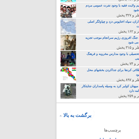
م ولایت فقیه با وجود نفرت عمومی مردم
 شود
اران، سپاه اختاپوس دزد و چپاولگر اصلی
ت
جنگ افروزی رژیم سرانجام موجب تجزیه
می شود
تحصیلی با وجود مدارس مخروبه و فرهنگ
نی
لائی کردها برای جداکردن بخشهای محل
د
یهنان کولبر کرد به وسیله پاسداران جنایتکار
مه دارد
برگشت به بالا
برچسب‌ها