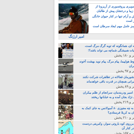
یری پروفسوری از آریزونا از
زیبا و درخشان پیش از طالبان
 آرام تنها در کنار حیوان خانگی
ر است
ز عامل مهم ایجاد سرطان است
امیر ارژنگ
ه ای، همانگونه که توبه گرگ مرگ است،
ات همیشگی شماچه می تواند باشد؟!
ط هواپیما، پیام مرگ، پیام نوید بهشت آخوند
ران
 کشورمان فعالانه در تظاهرات شرکت نکنند
رانی همچنان در قدرت باقی خواهدماند
 اسیر ودربندمان، سرانجام از ظلم بیکران
نژاد بجان آمده و به خبابانها ریختند
خامنه ای، به چه مجوزی ۸۰ آمبولانس به جای کمک به
ن به کربلا فرستادی؟
 برروی کوه باروتی سوار، وکبریتی دردست
ر کنار آن