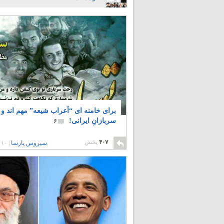
برای خامنه ای “اَعراب شیعه” مهم اند و ن
سربازانِ ایرانی!
۶
۴۰۷
پخش
سیروس پارسا
|
۱۰ سال پیش