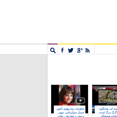
مشترک
جستجو
نه ای، همانگونه
شاهزاده رضا پهلوی اکنون
 گرگ مرگ است،
سمبل دموکراسی، میهن
نایات همیشگی
پرستی و تنها مبارز نجات