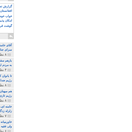
گزارش تصو
افغانستان 
خواب خوش و
امکان پذی
گوشت قرم
آقای خامن
سزای جنای
۸ نظر و ۱۸۰ پخش
بازهم سقو
به مردم ای
۴ نظر و ۹۷ پخش
تا بانوان
رژیم ضدای
۸ نظر و ۸۹ پخش
هم میهنان
رژیم تازی 
۸ نظر و ۲۱۹ پخش
زلزله زدگا
۷ نظر و ۲۱۰ پخش
خاورمیانه
ولی فقیه د
۶ نظر و ۱۵۷ پخش