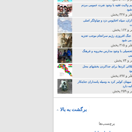
م ولایت فقیه با وجود نفرت عمومی مردم
 شود
اران، سپاه اختاپوس دزد و چپاولگر اصلی
ت
جنگ افروزی رژیم سرانجام موجب تجزیه
می شود
تحصیلی با وجود مدارس مخروبه و فرهنگ
نی
لائی کردها برای جداکردن بخشهای محل
د
یهنان کولبر کرد به وسیله پاسداران جنایتکار
مه دارد
برگشت به بالا
برچسب‌ها