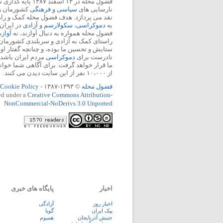
فضول محله در ۱۳ اسفند
نارسایی های
سیاسی
و
فرهنگی
کشورمان را 
نقد می پردازد. هدف فضول محله کمک و ر
به
دموکراسی
،
سکولارسم
و
آزادی
در ایران
فضول محله همواره به دنبال آوازند، نه
آواز
راستای کمک به آزادی و سربلندی کشورمان
ستایش و تحسین ما بوده، و چنانچه گفتار او
نادرست برای
دموکراسی
مردم ایران باشد، 
ما قرار خواهد گرفت. برای آگاهی شما خوان
از ۱۰،۰۰۰ نفر از این سایت دیدن می کنند.
فضول محله
© ۱۳۹۳-۱۳۸۷ -
Cookie Policy
ed under a
Creative Commons Attribution-
NonCommercial-NoDerivs 3.0 Unported
اخبار
پایگاه های خبری
اخبار روز
آزادگی
پيک ايران
گویا
جنبش آذربایجان
همبوم