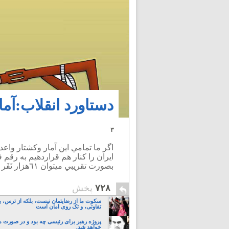
دستاورد انقلاب:آمار اع
۳
اگر ما تمامي اين آمار وكشتار واعدا
ايران را كنار هم قراردهيم به رقم 
بصورت تقريبي ميتوان ٦١هزار نَفَر اعدام رسمی و ترور فتوایی را تخمين زِد !
۷۲۸
پخش
سکوت ما از رضایتمان نیست، بلکه از ترس، ب
تفاوتی، و تک روی امان است
پروژه رهبر برای رئیسی چه بود و در صورت 
خواهد شد.