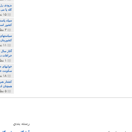
بزودی رژی
کله پا می
۱۵ نظر و ۳۲۷ پخش
سپاه پاسد
کشور اس
۳ نظر و ۱۶۲ پخش
سیاستهای 
کشورمان 
۱۱ نظر و ۳۱۵ پخش
آغاز سال 
خرافات دی
۱ نظر و ۷۴ پخش
خوابهای ط
سکونت خو
۱۸ نظر و ۸۹۷ پخش
کشتار هم م
همچنان ادا
۵ نظر و ۲۵۹ پخش
رسته بندي