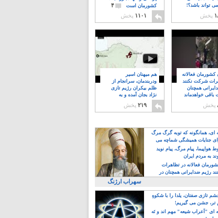
۴
ی تواند باشد؟!
کشورمان است
۱
پخش
۱۱۰۱
پخش
ن کشورمان فعالانه
هم میهنان اسیر
رات شرکت نکنند
ودربندمان، سرانجام از
ایرانی همچنان
ظلم بیکران رژیم تازی
 باقی خواهدماند
نژاد بجان آمده و به
۸
خبابانها ریختند
پخش
۲۱۹
پخش
ه ای، همانگونه که توبه گرگ مرگ
ی جنایات همیشگی شماچه می
!
 هواپیما، پیام مرگ، پیام نوید
د به مردم ایران
کشورمان فعالانه در تظاهرات
د رژیم ضدایرانی همچنان در
 خواهدماند
سهراب ارژنگ
م تازی صفتان، یلدا را با شکوهِ
 تر، جشن می گیریم!
 ای "اَعراب شیعه" مهم اند و نَه