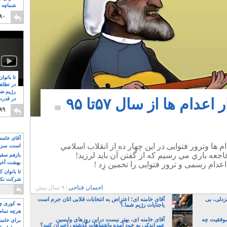
شماچه م
۸
۸۰
تا بانوا
در تظاه
رژیم ضد
دام ها از سال ۵٧تا ٩۵
در قدرت
۸
۸۹
آقای خامن
م ها وترور فتوایی در اين چهار ده از انقلاب اسلامي
است، سزا
تواند باشد؟
فاجعه باري مي رسيم كه از گفتن آن بايد لرزيد!
بازهم سقوط
بهشت آخون
تا بانوان 
شرکت نکنن
احسان فتاحی
|
۹ سال پیش
قدرت باقی
زدلی، بی
آقای خامنه ای؛ اعتراض به انتخابات قلابی اتان جرم است
به کوری چش
یاجنایات رژیم شما.؟
هرچه تمام
موفقیت چه
آقای خامنه ای، بهتر نیست دراین روزهای واپسین
برای خامنه
عمراندکی به خود آمده واشتباهات گذشته راجبران کنید؟