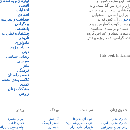
 ۱۳۸۷ پایه گذاری شد. این سایت کمبود و
آوارگان و پناهندگان
زیر ذره بین گذاشته، و به
اقتصاد
اهگشایی است برای رسیدن
انتخابات
. بر این اساس، مسئولین
انتقادی
ه خوان
. آن کس که در
بهداشت و تندرستی
 سخن گوید، گفتارش مورد
بیوگرافی
 اشتباه و بر مبنای سیاست
پادشاهی
مورد انتقاد و اعتراض گروه
پیشنهاد و نظریات
نده گرامی، همه روزه بیشتر
تاریخی
تکنولوژی
جنایات رژیم
دینی
This work is licens
زندانی سیاسی
سیاسی
طنز
فرهنگی
قصه و داستان
کلاسه بندی نشده
کمدی
مشکلات زنان
ورزش
حقوق زنان
سیاست
وبلاگ
ویدئو
حقوق بشر
جبهه آزادیخواهان
آذرخش
بهرام مشیری
حقوق بشر در ایران
حزب مشروطه ایران
اصغر ارسنگ
حسن داعی
زنان ايران پرس نيوز
شورای ملی ایران
باچه آزره
فيلم و سريال ايران