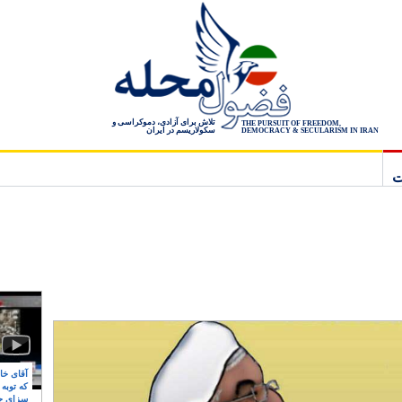
تلاش برای آزادی، دموکراسی و
THE PURSUIT OF FREEDOM,
سکولاریسم در ایران
DEMOCRACY & SECULARISM IN IRAN
ت
آقای خام
که توبه
سزای ج