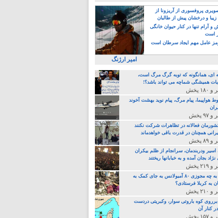
یری پروفسوری از آریزونا از
زیبا و درخشان پیش از طالبان
 آرام تنها در کنار حیوان خانگی
ر است
ز عامل مهم ایجاد سرطان است
امیر ارژنگ
ه ای، همانگونه که توبه گرگ مرگ است،
ات همیشگی شماچه می تواند باشد؟!
ط هواپیما، پیام مرگ، پیام نوید بهشت آخوند
ران
 کشورمان فعالانه در تظاهرات شرکت نکنند
رانی همچنان در قدرت باقی خواهدماند
 اسیر ودربندمان، سرانجام از ظلم بیکران
نژاد بجان آمده و به خبابانها ریختند
خامنه ای، به چه مجوزی ۸۰ آمبولانس به جای کمک به
ن به کربلا فرستادی؟
 برروی کوه باروتی سوار، وکبریتی دردست
ر کنار آن