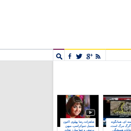
مشترک
جستجو
نه ای، همانگونه
شاهزاده رضا پهلوی اکنون
 گرگ مرگ است،
سمبل دموکراسی، میهن
نایات همیشگی
پرستی و تنها مبارز نجات