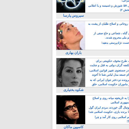
یرانی!
رویداد سال ۵۷؛ شورش و دَسیسه و یا انقلابی
خش ۲)
سیروس پارسا
روحانی و اصلاح طلبان از پشت به
ی گناه ، شجاعی و حاج صفی از
یم ملی محروم شدند.
ست نژادپرستی بدهید!
باران بهاری
طرح مخوف حکومتی برای
جه گران دولتی به قتل و جنایت
در جستجوی تغییر قوانین اسلامی،
ام جمعه مدل لباس شنا تا آخوند
مجنسگرا!
رونده دو دختر جوان ایرانی که به
 ماموران حکومت اسلامی، حلق
شکوه بختیاری
 به تاریخچه میانه روی و اصلاح
مهوری اسلامی
وتبال گًل خوردند، مردم ایران گول
ا برنده بازی، حکومت اسلامی شد!
م اسلامی روی کار آمد و چرا
؟!
کاسپین ماکان