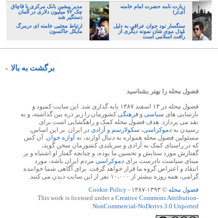
زیارت نامه حضرت امام خامنه
مدیر پیشین بانک مرکزی با قاچاق
ای(ر)
چک ۷۲ میلیون دلاری در آلمان
دستگیر شد
سنگسار نود جوان عراقی به دلیل
ارتباط مجتبی خامنه ای درمرگ
مُدل موی شان نمونه دیگری از
مایکل جاکسون
رأفت اسلامی است
برگشت به بالا
فضول محله را بهتر بشناسید
فضول محله در ۱۳ اسفند ۱۳۸۷ پایه گذاری شد. این سایت کمبود و
نارسایی های
سیاسی
و
فرهنگی
کشورمان را زیر ذره بین گذاشته، و به
نقد می پردازد. هدف فضول محله کمک و راهگشایی است برای
رسیدن به
دموکراسی
،
سکولارسم
و
آزادی
در ایران. بر این اساس،
مسئولین فضول محله همواره به دنبال آوازند، نه
آوازه خوان
. آن کس
که در راستای کمک به آزادی و سربلندی کشورمان سخن گوید،
گفتارش مورد ستایش و تحسین ما بوده، و چنانچه گفتار او اشتباه و بر
مبنای سیاست نادرست برای
دموکراسی
مردم ایران باشد، مورد
انتقاد و اعتراض گروه ما قرار خواهد گرفت. برای آگاهی شما خواننده
گرامی، همه روزه بیشتر از ۱۰،۰۰۰ نفر از این سایت دیدن می کنند.
فضول محله
© ۱۳۹۳-۱۳۸۷ -
Cookie Policy
This work is licensed under a
Creative Commons Attribution-
NonCommercial-NoDerivs 3.0 Unported