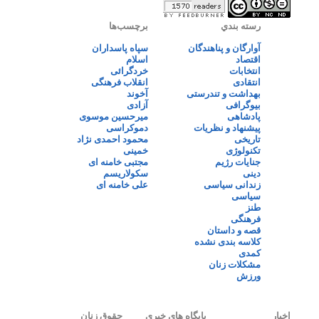
رسته بندي
برچسب‌ها
آوارگان و پناهندگان
سپاه پاسداران
اقتصاد
اسلام
انتخابات
خردگرائی
انتقادی
انقلاب فرهنگی
بهداشت و تندرستی
آخوند
بیوگرافی
آزادی
پادشاهی
میرحسین موسوی
پیشنهاد و نظریات
دموکراسی
تاریخی
محمود احمدی نژاد
تکنولوژی
خمینی
جنایات رژیم
مجتبی خامنه ای
دینی
سکولاریسم
زندانی سیاسی
علی خامنه ای
سیاسی
طنز
فرهنگی
قصه و داستان
کلاسه بندی نشده
کمدی
مشکلات زنان
ورزش
اخبار
پایگاه های خبری
حقوق زنان