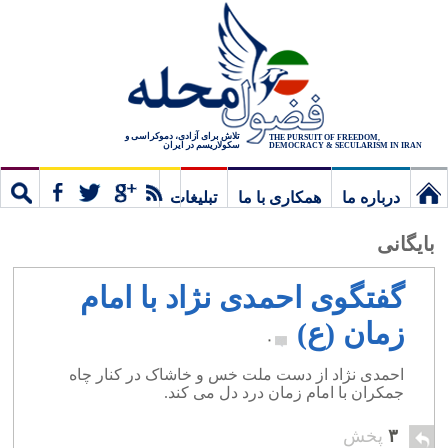
تلاش برای آزادی، دموکراسی و
THE PURSUIT OF FREEDOM,
سکولاریسم در ایران
DEMOCRACY & SECULARISM IN IRAN
درباره ما
همکاری با ما
تبلیغات
نخستین
مشترک
جستج
بایگانی
برگ
گفتگوی احمدی نژاد با امام
زمان (ع)
۰
احمدی نژاد از دست ملت خس و خاشاک در کنار چاه
جمکران با امام زمان درد دل می کند.
۳
پخش