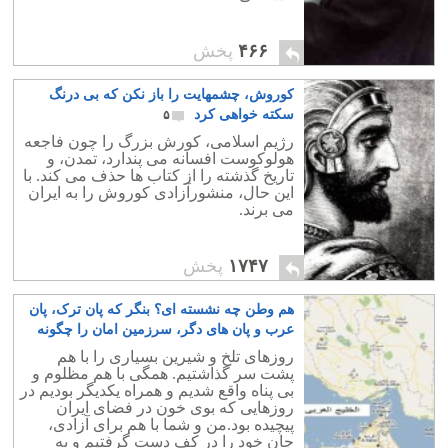
۴۶۶
پخش
کوروش، چشمهایت را باز نکن که بی درنگ
سکته خواهی کرد
۵
رژیم اسلامی، کورش بزرگ را چون فاجعه
هولوکوست افسانه می پندارد، تمدن، و
تاریخ گذشته را از کتاب ها حذف می کند. با
این حال، منشورآزادی کوروش را به ایران
می برند.
۱۷۴۷
پخش
هم وطن چه نشسته ای؟ بنگر که پان ترک، پان
عرب و پان های دگر، سرزمین امان را چگونه
پاره پاره می کنند
۱۱
روزهای تلخ و شیرین بسیاری را با هم
پشت سر گذاشتیم. همگی با هم مظلوم و
بی پناه واقع شدیم و همراه یکدیگر بودیم در
روزهایی که بوی خون در فضای ایران
پیچیده بود.من و شما با هم برای آزادی،
جان خود را در کف دست گرفتیم و به