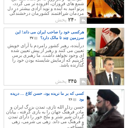
شمع های فروزان، افزوده تر می گردد،
پرتو امید به آینده و نوید آزادی بیشتر در دل
مردمان شرافتمند کشورمان درخشندگی
می یابد، و آرزوها به حقیقت نزدیک تر می
۲۴۰
پخش
شود.
هرکسی خود را صاحب ایران می داند! این
سرزمین چند تا مالک دارد؟
۳۷
درآینده، رهبر کشور رامردم با آرای خویش
تعیین می کنند و رهبر از پیش تعیین شده
ای وجود نخواهد داشت. ما رهبری برمی
گزینیم که آزمایش شایسته بودن خود را
گذارنده باشد.
۳۴۵
پخش
کسی که بر ما نریده بود، حسن کلاغ … دریده
بود
۲۶
حسن رذل الله تازی، تمدن بزرگ ایران و
مادر فرهنگ جهان را به بازی گرفته ، بیابان
گردان شیر شتر و ملخ خور را دارای تمدن
و فرهنگ می داند. زهی بی شرمی، زهی
گستاخی.