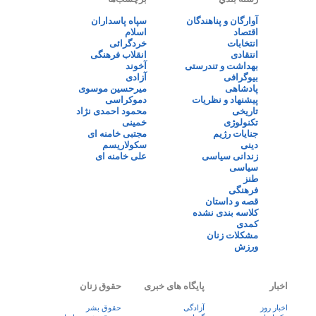
آوارگان و پناهندگان
سپاه پاسداران
اقتصاد
اسلام
انتخابات
خردگرائی
انتقادی
انقلاب فرهنگی
بهداشت و تندرستی
آخوند
بیوگرافی
آزادی
پادشاهی
میرحسین موسوی
پیشنهاد و نظریات
دموکراسی
تاریخی
محمود احمدی نژاد
تکنولوژی
خمینی
جنایات رژیم
مجتبی خامنه ای
دینی
سکولاریسم
زندانی سیاسی
علی خامنه ای
سیاسی
طنز
فرهنگی
قصه و داستان
کلاسه بندی نشده
کمدی
مشکلات زنان
ورزش
اخبار
پایگاه های خبری
حقوق زنان
اخبار روز
آزادگی
حقوق بشر