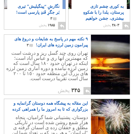
به کوری چشم تازی
نگارشِ “پینگیلیش” تیری
پرستان، یلدا را با شکوهِ
بَر جگرِ قَندِ پارسی است!
بیشتری، جشن خواهیم
۳
گرفت!
۴۵
۴۸۰۳
پخش
۱۹۸۵
پخش
٩ نکته مهم در پاسخ به شایعات و دروغ های
پیرامون زمین لرزه های ایران!
۳
تهران روی چند گسل ریز و درشت است
که مهمترین آنها ری و عباس اباد است؛
اینکه در تهران حدود ١٨٠ سال است که
زمین لرزه نیامده و دوره آماری زمین لرزه
های بزرگ این منطقه حدود ١٥٠ تا ٢٠٠
سال است تقریبا درست است.
۳۴۵
پخش
این مقاله به پیشگاه همه دوستان گرانمایه و
بزرگواری که تا به امروز ما را همراهی کرده
اند، تقدیم می گردد
۲
دوستان، پشتیبانی شما گرامیان، پنجاه
هزار شمع روشن شده است در تاریکی
مطلق و خفقان زده ی آسمان گرفته ی
"ایرانمان" و هر روز که بر تعداد شما این