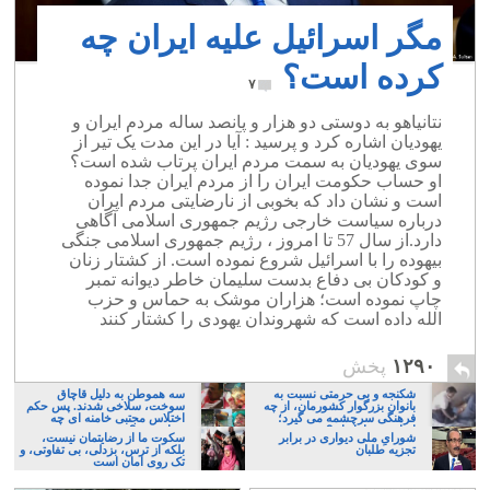
مگر اسرائیل علیه ایران چه
کرده است؟
۷
نتانیاهو به دوستی دو هزار و پانصد ساله مردم ایران و
یهودیان اشاره کرد و پرسید : آیا در این مدت یک تیر از
سوی یهودیان به سمت مردم ایران پرتاب شده است؟
او حساب حکومت ایران را از مردم ایران جدا نموده
است و نشان داد که بخوبی از نارضایتی مردم ایران
درباره سیاست خارجی رژیم جمهوری اسلامی آگاهی
دارد.از سال 57 تا امروز ، رژیم جمهوری اسلامی جنگی
بیهوده را با اسرائیل شروع نموده است. از کشتار زنان
و کودکان بی دفاع بدست سلیمان خاطر دیوانه تمبر
چاپ نموده است؛ هزاران موشک به حماس و حزب
الله داده است که شهروندان یهودی را کشتار کنند
۱۲۹۰
پخش
شکنجه و بی حرمتی نسبت به
سه هموطن به دلیل قاچاق
بانوان بزرگوار کشورمان، از چه
سوخت، سلاخی شدند. پس حکم
فرهنگی سرچشمه می گیرد؛
اختلاس مجتبی خامنه ای چه
ایرانی، و یا تازیان؟
خواهد بود؟
شورایِ ملی دیواری در برابر
سکوت ما از رضایتمان نیست،
تجزیه طلبان
بلکه از ترس، بزدلی، بی تفاوتی، و
تک روی امان است