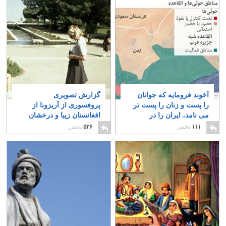
آخوند فرومایه که جوانان
گزارش تصویری
را پست و زنان را پست تر
پروفسوری از آریزونا از
می نامد، ایران را در
افغانستان زیبا و درخشان
آستانه جنگ با همسایگان
پیش از طالبان
۲
۱۱۱
پخش
۵۲۶
پخش
عرب قرار داده
۲