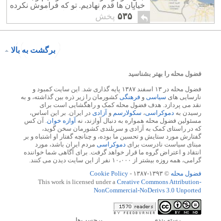
خیابان ها قدم نهادیم. تو که فراموش نکرده
ای آن روزها را ای خواهر،ای برادر؟
۵۳۵
پخش
برگشت به بالا
فضول محله را بهتر بشناسید
فضول محله در ۱۳ اسفند ۱۳۸۷ پایه گذاری شد. این سایت کمبود و
نارسایی های
سیاسی
و
فرهنگی
کشورمان را زیر ذره بین گذاشته، و به
نقد می پردازد. هدف فضول محله کمک و راهگشایی است برای
رسیدن به
دموکراسی
،
سکولارسم
و
آزادی
در ایران. بر این اساس،
مسئولین فضول محله همواره به دنبال آوازند، نه
آوازه خوان
. آن کس
که در راستای کمک به آزادی و سربلندی کشورمان سخن گوید،
گفتارش مورد ستایش و تحسین ما بوده، و چنانچه گفتار او اشتباه و بر
مبنای سیاست نادرست برای
دموکراسی
مردم ایران باشد، مورد
انتقاد و اعتراض گروه ما قرار خواهد گرفت. برای آگاهی شما خواننده
گرامی، همه روزه بیشتر از ۱۰،۰۰۰ نفر از این سایت دیدن می کنند.
فضول محله
© ۱۳۹۳-۱۳۸۷ -
Cookie Policy
This work is licensed under a
Creative Commons Attribution-
NonCommercial-NoDerivs 3.0 Unported
رسته بندي
برچسب‌ها