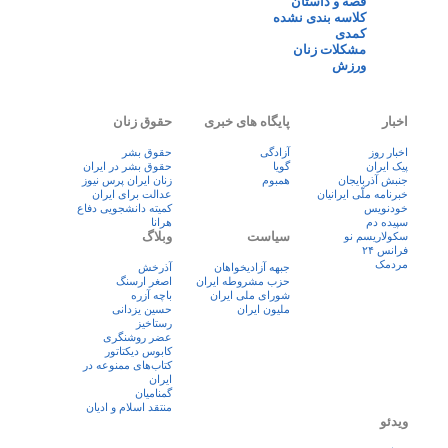
قصه و داستان
کلاسه بندی نشده
کمدی
مشکلات زنان
ورزش
اخبار
پایگاه های خبری
حقوق زنان
اخبار روز
آزادگی
حقوق بشر
پيک ايران
گویا
حقوق بشر در ایران
جنبش آذربایجان
همبوم
زنان ايران پرس نيوز
خبرنامه ملّی ایرانیان
عدالت برای ایران
خودنویس
کمیته دانشجویی دفاع
سپیده دم
هرانا
سیاست
وبلاگ
سکولاریسم نو
فرانس ۲۴
مردمک
جبهه آزادیخواهان
آذرخش
حزب مشروطه ایران
اصغر ارسنگ
شورای ملی ایران
باچه آزره
ملیون ایران
حسین یزدانی
رستاخیز
عضر روشنگری
کابوس دیکتاتور
کتاب‌های ممنوعه در
ایران
گمنامیان
منتقد اسلام و ادیان
ویدئو