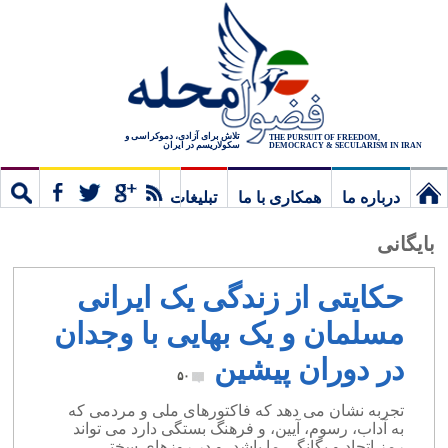
تلاش برای آزادی، دموکراسی و
THE PURSUIT OF FREEDOM,
سکولاریسم در ایران
DEMOCRACY & SECULARISM IN IRAN
درباره ما
همکاری با ما
تبلیغات
نخستین
مشترک
جستج
بایگانی
برگ
حکایتی از زندگی یک ایرانی
مسلمان و یک بهایی با وجدان
در دوران پیشین
۵۰
تجربه نشان می دهد که فاکتورهای ملی و مردمی که
به آداب، رسوم، آیین، و فرهنگ بستگی دارد می تواند
رمز اتحاد و یگانگی ما باشد، و در روزهای سختی