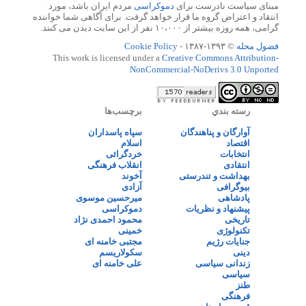
مبنای سیاست نادرست برای
دموکراسی
مردم ایران باشد، مورد
انتقاد و اعتراض گروه ما قرار خواهد گرفت. برای آگاهی شما خواننده
گرامی، همه روزه بیشتر از ۱۰،۰۰۰ نفر از این سایت دیدن می کنند.
فضول محله
© ۱۳۹۳-۱۳۸۷ -
Cookie Policy
This work is licensed under a
Creative Commons Attribution-
NonCommercial-NoDerivs 3.0 Unported
رسته بندي
برچسب‌ها
آوارگان و پناهندگان
سپاه پاسداران
اقتصاد
اسلام
انتخابات
خردگرائی
انتقادی
انقلاب فرهنگی
بهداشت و تندرستی
آخوند
بیوگرافی
آزادی
پادشاهی
میرحسین موسوی
پیشنهاد و نظریات
دموکراسی
تاریخی
محمود احمدی نژاد
تکنولوژی
خمینی
جنایات رژیم
مجتبی خامنه ای
دینی
سکولاریسم
زندانی سیاسی
علی خامنه ای
سیاسی
طنز
فرهنگی