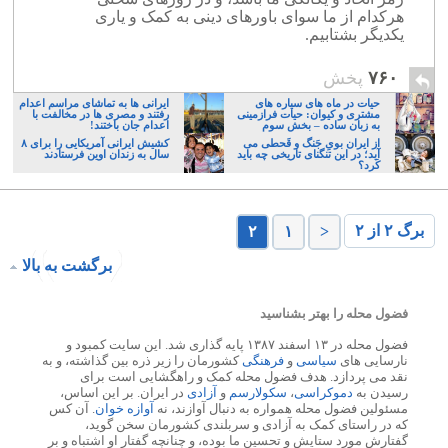
هرکدام از ما سوای باورهای دینی به کمک و یاری
یکدیگر بشتابیم.
۷۶۰
پخش
حیات در ماه های سیاره های
ایرانی ها به تماشای مراسم اعدام
مشتری و کیوان: حیات فرازمینی
رفتند و مصری ها در مخالفت با
به زبان ساده – بخش سوم
اعدام جان باختند!
از ایران بویِ جَنگ و قَحطی می
کشیش ایرانی آمریکایی را برای ۸
آید؛ در این تنگنای تاریخی چه باید
سال به زندان اوین فرستادند
کَرد؟
برگ ۲ از ۲
۲
۱
<
برگشت به بالا
فضول محله را بهتر بشناسید
فضول محله در ۱۳ اسفند ۱۳۸۷ پایه گذاری شد. این سایت کمبود و
نارسایی های
سیاسی
و
فرهنگی
کشورمان را زیر ذره بین گذاشته، و به
نقد می پردازد. هدف فضول محله کمک و راهگشایی است برای
رسیدن به
دموکراسی
،
سکولارسم
و
آزادی
در ایران. بر این اساس،
مسئولین فضول محله همواره به دنبال آوازند، نه
آوازه خوان
. آن کس
که در راستای کمک به آزادی و سربلندی کشورمان سخن گوید،
گفتارش مورد ستایش و تحسین ما بوده، و چنانچه گفتار او اشتباه و بر