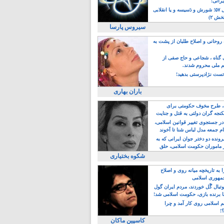
یرانی!
رویداد سال ۵۷؛ شورش و دَسیسه و یا انقلابی
خش ۲)
سیروس پارسا
روحانی و اصلاح طلبان از پشت به
ی گناه ، شجاعی و حاج صفی از
یم ملی محروم شدند.
ست نژادپرستی بدهید!
باران بهاری
طرح مخوف حکومتی برای
جه گران دولتی به قتل و جنایت
در جستجوی تغییر قوانین اسلامی،
ام جمعه مدل لباس شنا تا آخوند
مجنسگرا!
رونده دو دختر جوان ایرانی که به
 ماموران حکومت اسلامی، حلق
شکوه بختیاری
 به تاریخچه میانه روی و اصلاح
مهوری اسلامی
وتبال گًل خوردند، مردم ایران گول
ا برنده بازی، حکومت اسلامی شد!
م اسلامی روی کار آمد و چرا
؟!
کاسپین ماکان