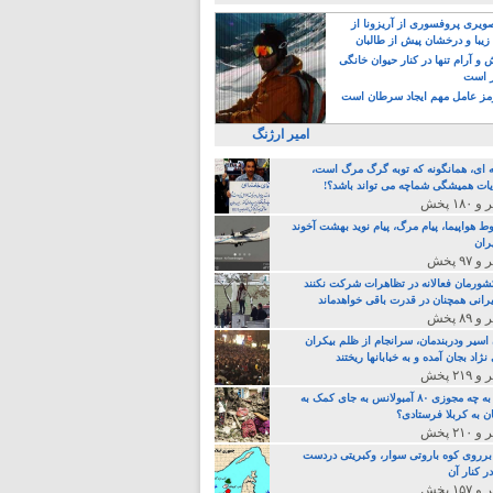
یری پروفسوری از آریزونا از
زیبا و درخشان پیش از طالبان
 آرام تنها در کنار حیوان خانگی
ر است
ز عامل مهم ایجاد سرطان است
امیر ارژنگ
ه ای، همانگونه که توبه گرگ مرگ است،
ات همیشگی شماچه می تواند باشد؟!
ط هواپیما، پیام مرگ، پیام نوید بهشت آخوند
ران
 کشورمان فعالانه در تظاهرات شرکت نکنند
رانی همچنان در قدرت باقی خواهدماند
 اسیر ودربندمان، سرانجام از ظلم بیکران
نژاد بجان آمده و به خبابانها ریختند
خامنه ای، به چه مجوزی ۸۰ آمبولانس به جای کمک به
ن به کربلا فرستادی؟
 برروی کوه باروتی سوار، وکبریتی دردست
ر کنار آن