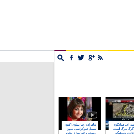
مشترک
جستجو
نه ای، همانگونه
شاهزاده رضا پهلوی اکنون
 گرگ مرگ است،
سمبل دموکراسی، میهن
نایات همیشگی
پرستی و تنها مبارز نجات