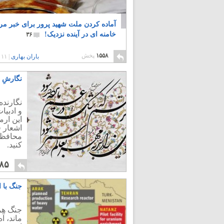
آماده کردن ملت شهید پرور برای خبر م
خامنه ای در آینده نزدیک!
۳۶
۱۵۵۸
پخش
باران بهاری
|
۱۱ سال پیش
نگارشِ “
نگارنده
و ادبیا
این ارم
اشعار 
محافظت 
کنید.
۸۵
جنگ با 
جنگ هما
ماند، آ