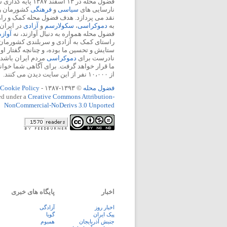
فضول محله در ۱۳ اسفند
نارسایی های
سیاسی
و
فرهنگی
کشورمان را 
نقد می پردازد. هدف فضول محله کمک و ر
به
دموکراسی
،
سکولارسم
و
آزادی
در ایران
فضول محله همواره به دنبال آوازند، نه
آواز
راستای کمک به آزادی و سربلندی کشورمان
ستایش و تحسین ما بوده، و چنانچه گفتار او
نادرست برای
دموکراسی
مردم ایران باشد، 
ما قرار خواهد گرفت. برای آگاهی شما خوان
از ۱۰،۰۰۰ نفر از این سایت دیدن می کنند.
فضول محله
© ۱۳۹۳-۱۳۸۷ -
Cookie Policy
ed under a
Creative Commons Attribution-
NonCommercial-NoDerivs 3.0 Unported
اخبار
پایگاه های خبری
اخبار روز
آزادگی
پيک ايران
گویا
جنبش آذربایجان
همبوم