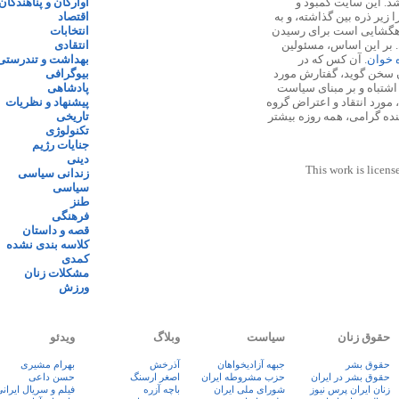
 ۱۳۸۷ پایه گذاری شد. این سایت کمبود و
آوارگان و پناهندگان
زیر ذره بین گذاشته، و به
اقتصاد
اهگشایی است برای رسیدن
انتخابات
. بر این اساس، مسئولین
انتقادی
ه خوان
. آن کس که در
بهداشت و تندرستی
 سخن گوید، گفتارش مورد
بیوگرافی
 اشتباه و بر مبنای سیاست
پادشاهی
مورد انتقاد و اعتراض گروه
پیشنهاد و نظریات
نده گرامی، همه روزه بیشتر
تاریخی
تکنولوژی
جنایات رژیم
دینی
This work is licens
زندانی سیاسی
سیاسی
طنز
فرهنگی
قصه و داستان
کلاسه بندی نشده
کمدی
مشکلات زنان
ورزش
حقوق زنان
سیاست
وبلاگ
ویدئو
حقوق بشر
جبهه آزادیخواهان
آذرخش
بهرام مشیری
حقوق بشر در ایران
حزب مشروطه ایران
اصغر ارسنگ
حسن داعی
زنان ايران پرس نيوز
شورای ملی ایران
باچه آزره
فيلم و سريال ايران