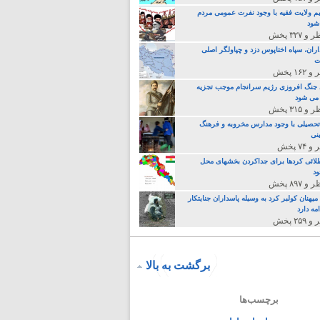
م ولایت فقیه با وجود نفرت عمومی مردم
 شود
اران، سپاه اختاپوس دزد و چپاولگر اصلی
ت
جنگ افروزی رژیم سرانجام موجب تجزیه
می شود
تحصیلی با وجود مدارس مخروبه و فرهنگ
نی
لائی کردها برای جداکردن بخشهای محل
د
یهنان کولبر کرد به وسیله پاسداران جنایتکار
مه دارد
برگشت به بالا
برچسب‌ها