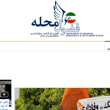
تلاش برای آزادی، دموکراسی و
THE PURSUIT OF FREEDOM,
سکولاریسم در ایران
DEMOCRACY & SECULARISM IN IRAN
ت
آقای خام
که توبه
سزای ج