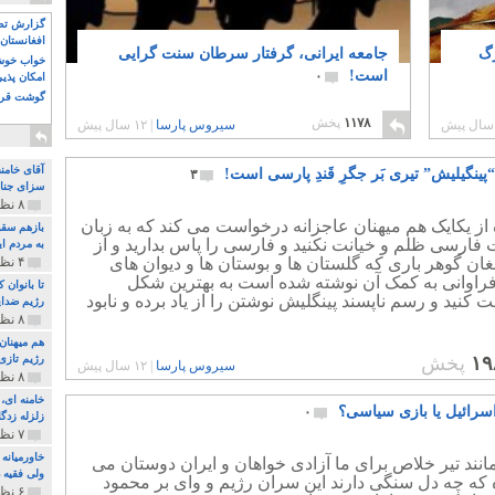
گزارش تصو
افغانستان 
رگ
جامعه ایرانی، گرفتار سرطان سنت گرایی
خواب خوش و
است!
۰
امکان پذی
گوشت قرم
۱۱۷۸
پخش
سیروس پارسا
|
۱۲ سال پیش
آقای خامن
پینگیلیش” تیری بَر جگرِ قَندِ پارسی است!
۳
سزای جنای
۸ نظر و ۱۸۰ پخش
 از یکایک هم میهنان عاجزانه درخواست می کند که به زبان
بازهم سقو
ت فارسی ظلم و خیانت نکنید و فارسی را پاس بدارید و از
به مردم ای
غان گوهر باری که گلستان ها و بوستان ها و دیوان های
۴ نظر و ۹۷ پخش
فراوانی به کمک آن نوشته شده است به بهترین شکل
تا بانوان
کنید و رسم ناپسند پینگلیش نوشتن را از یاد برده و نابود
رژیم ضدای
۸ نظر و ۸۹ پخش
هم میهنان
۱۹
پخش
رژیم تازی 
سیروس پارسا
|
۱۲ سال پیش
۸ نظر و ۲۱۹ پخش
اسرائیل یا بازی سیاسی؟
۰
زلزله زدگا
۷ نظر و ۲۱۰ پخش
خاورمیانه
نند تیر خلاص برای ما آزادی خواهان و ایران دوستان می
ولی فقیه د
ه که چه دل سنگی دارند این سران رژیم و وای بر محمود
۶ نظر و ۱۵۷ پخش