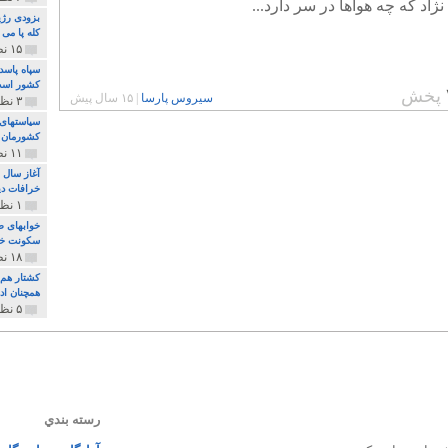
ژاد که چه هواها در سر دارد...
بزودی رژی
کله پا می
۱۵ نظر و ۳۲۷ پخش
سپاه پاسد
کشور اس
پخش
سیروس پارسا
|
۱۵ سال پیش
۳ نظر و ۱۶۲ پخش
سیاستهای 
کشورمان 
۱۱ نظر و ۳۱۵ پخش
آغاز سال 
خرافات دی
۱ نظر و ۷۴ پخش
خوابهای ط
سکونت خو
۱۸ نظر و ۸۹۷ پخش
کشتار هم م
همچنان ادا
۵ نظر و ۲۵۹ پخش
رسته بندي