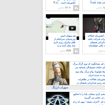
۴
ی تواند باشد؟!
کشورمان است
۱
پخش
۱۱۰۱
پخش
ن کشورمان فعالانه
هم میهنان اسیر
رات شرکت نکنند
ودربندمان، سرانجام از
ایرانی همچنان
ظلم بیکران رژیم تازی
 باقی خواهدماند
نژاد بجان آمده و به
۸
خبابانها ریختند
پخش
۲۱۹
پخش
ه ای، همانگونه که توبه گرگ مرگ
ی جنایات همیشگی شماچه می
!
 هواپیما، پیام مرگ، پیام نوید
د به مردم ایران
کشورمان فعالانه در تظاهرات
د رژیم ضدایرانی همچنان در
 خواهدماند
سهراب ارژنگ
م تازی صفتان، یلدا را با شکوهِ
 تر، جشن می گیریم!
 ای "اَعراب شیعه" مهم اند و نَه