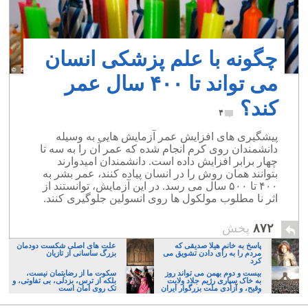
چگونه با علم پزشکی انسان
می تواند تا ۴۰۰ سال عمر
کند؟
۴
پیشگیری های افزایش عمر آزمایش هایی به وسیله
دانشمندان روی کرم انجام شده که عمر آن را به سه تا
چهار برابر افزایش داده است. دانشمندان امیدوارند
بتوانند همان روش را در انسان پیاده کنند، عمر بشر به
۴۰۰ تا ۵۰۰ سال می رسد. در این آزمایش، توانستند از
اثر نا مطلوب مولکول ها روی انسولین جلوگیری کنند.
۸۷۲
پخش
پاسخ به خانم هیلا صدیقی‎ که
علت های اصلی شکست دودمان
مردم را به رأی دادن تشویق می
بزرگ ساسانی از تازیان
کرد
بیست و دوم بهمن می تواند روز
سکوت ما از رضایتمان نیست،
به خاک سپاری رژیم جلاد ولایت
بلکه از ترس، بزدلی، بی تفاوتی، و
وقیح، و آزادی ملت بزرگوار ایران
تک روی امان است
باشد