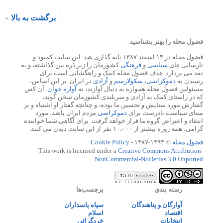
برگشت به بالا
فضول محله را بهتر بشناسید
فضول محله در ۱۳ اسفند ۱۳۸۷ پایه گذاری شد. این سایت کمبود و
نارسایی های
سیاسی
و
فرهنگی
کشورمان را زیر ذره بین گذاشته، و به
نقد می پردازد. هدف فضول محله کمک و راهگشایی است برای
رسیدن به
دموکراسی
،
سکولارسم
و
آزادی
در ایران. بر این اساس،
مسئولین فضول محله همواره به دنبال آوازند، نه
آوازه خوان
. آن کس
که در راستای کمک به آزادی و سربلندی کشورمان سخن گوید،
گفتارش مورد ستایش و تحسین ما بوده، و چنانچه گفتار او اشتباه و بر
مبنای سیاست نادرست برای
دموکراسی
مردم ایران باشد، مورد
انتقاد و اعتراض گروه ما قرار خواهد گرفت. برای آگاهی شما خواننده
گرامی، همه روزه بیشتر از ۱۰،۰۰۰ نفر از این سایت دیدن می کنند.
فضول محله
© ۱۳۹۳-۱۳۸۷ -
Cookie Policy
This work is licensed under a
Creative Commons Attribution-
NonCommercial-NoDerivs 3.0 Unported
رسته بندي
برچسب‌ها
آوارگان و پناهندگان
سپاه پاسداران
اقتصاد
اسلام
انتخابات
خردگرائی