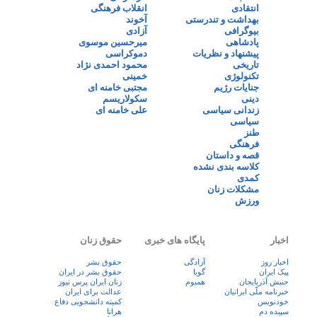
انتقادی
انقلاب فرهنگی
بهداشت و تندرستی
آخوند
بیوگرافی
آزادی
پادشاهی
میرحسین موسوی
پیشنهاد و نظریات
دموکراسی
تاریخی
محمود احمدی نژاد
تکنولوژی
خمینی
جنایات رژیم
مجتبی خامنه ای
دینی
سکولاریسم
زندانی سیاسی
علی خامنه ای
سیاسی
طنز
فرهنگی
قصه و داستان
کلاسه بندی نشده
کمدی
مشکلات زنان
ورزش
اخبار
پایگاه های خبری
حقوق زنان
اخبار روز
آزادگی
حقوق بشر
پيک ايران
گویا
حقوق بشر در ایران
جنبش آذربایجان
همبوم
زنان ايران پرس نيوز
خبرنامه ملّی ایرانیان
عدالت برای ایران
خودنویس
کمیته دانشجویی دفاع
سپیده دم
هرانا