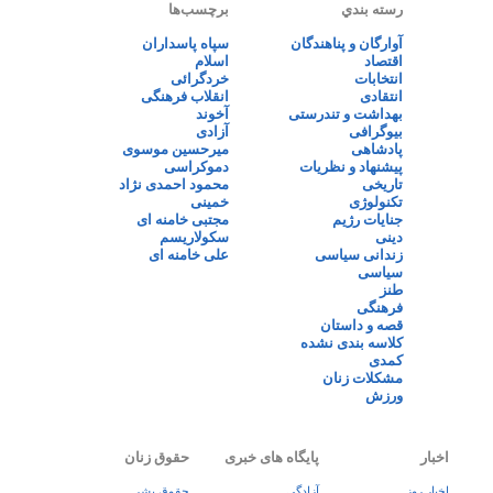
رسته بندي
برچسب‌ها
آوارگان و پناهندگان
سپاه پاسداران
اقتصاد
اسلام
انتخابات
خردگرائی
انتقادی
انقلاب فرهنگی
بهداشت و تندرستی
آخوند
بیوگرافی
آزادی
پادشاهی
میرحسین موسوی
پیشنهاد و نظریات
دموکراسی
تاریخی
محمود احمدی نژاد
تکنولوژی
خمینی
جنایات رژیم
مجتبی خامنه ای
دینی
سکولاریسم
زندانی سیاسی
علی خامنه ای
سیاسی
طنز
فرهنگی
قصه و داستان
کلاسه بندی نشده
کمدی
مشکلات زنان
ورزش
اخبار
پایگاه های خبری
حقوق زنان
اخبار روز
آزادگی
حقوق بشر