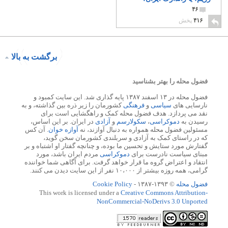
۴۶
۴۱۶
پخش
برگشت به بالا
فضول محله را بهتر بشناسید
فضول محله در ۱۳ اسفند ۱۳۸۷ پایه گذاری شد. این سایت کمبود و
نارسایی های
سیاسی
و
فرهنگی
کشورمان را زیر ذره بین گذاشته، و به
نقد می پردازد. هدف فضول محله کمک و راهگشایی است برای
رسیدن به
دموکراسی
،
سکولارسم
و
آزادی
در ایران. بر این اساس،
مسئولین فضول محله همواره به دنبال آوازند، نه
آوازه خوان
. آن کس
که در راستای کمک به آزادی و سربلندی کشورمان سخن گوید،
گفتارش مورد ستایش و تحسین ما بوده، و چنانچه گفتار او اشتباه و بر
مبنای سیاست نادرست برای
دموکراسی
مردم ایران باشد، مورد
انتقاد و اعتراض گروه ما قرار خواهد گرفت. برای آگاهی شما خواننده
گرامی، همه روزه بیشتر از ۱۰،۰۰۰ نفر از این سایت دیدن می کنند.
فضول محله
© ۱۳۹۳-۱۳۸۷ -
Cookie Policy
This work is licensed under a
Creative Commons Attribution-
NonCommercial-NoDerivs 3.0 Unported