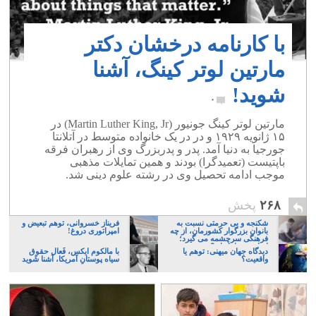
با کارنامه درخشان دکتر
مارتین لوتر کینگ، آشنا
شوید!
۰
مارتین لوتر کینگ جونیور (Martin Luther King, Jr)‏ در
۱۵ ژانویه ۱۹۲۹ و در در یک خانواده متوسط در آتلانتا
جورجیا به دنیا آمد. پدر و پدربزرگ وی از رهبران فرقه
باپتیست (تعمیدگرا) بودند و همین تمایلات مذهبی
موجب ادامه تحصیل وی در رشته علوم دینی شد.
۲۶۸
پخش
شکنجه و بی حرمتی نسبت به
فریناز خسروانی، توهم تبعیض و
بانوان بزرگوار کشورمان، از چه
امپراتوری دروغ!
فرهنگی سرچشمه می گیرد؛
ایرانی، و یا تازیان؟
دیدگاه جهان میهنی: توهم یا
با مالکوم ایکس، فَعال حقوق
واقعیت؟
سیاه پوستانِ آمریکا، آشنا شَوید