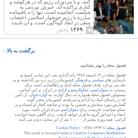
کنند، و یا مزدوران رژیم که در هرگوشه و
کناری پراکنده اند، خیزش مردمی به
شکست انجامیده است، تنها را ه باقیمانده
مبارزه با رژیم خونخوار اسلامی، اعتصاب
منفی در ابعاد گوناگون است. و آن نادیده
گرفتن آخوند و شرکت نکردن در محفل
۱۲۶۹
پخش
های آنهاست.
برگشت به بالا
فضول محله را بهتر بشناسید
فضول محله در ۱۳ اسفند ۱۳۸۷ پایه گذاری شد. این سایت کمبود و
نارسایی های
سیاسی
و
فرهنگی
کشورمان را زیر ذره بین گذاشته، و به
نقد می پردازد. هدف فضول محله کمک و راهگشایی است برای
رسیدن به
دموکراسی
،
سکولارسم
و
آزادی
در ایران. بر این اساس،
مسئولین فضول محله همواره به دنبال آوازند، نه
آوازه خوان
. آن کس
که در راستای کمک به آزادی و سربلندی کشورمان سخن گوید،
گفتارش مورد ستایش و تحسین ما بوده، و چنانچه گفتار او اشتباه و بر
مبنای سیاست نادرست برای
دموکراسی
مردم ایران باشد، مورد
انتقاد و اعتراض گروه ما قرار خواهد گرفت. برای آگاهی شما خواننده
گرامی، همه روزه بیشتر از ۱۰،۰۰۰ نفر از این سایت دیدن می کنند.
فضول محله
© ۱۳۹۳-۱۳۸۷ -
Cookie Policy
This work is licensed under a
Creative Commons Attribution-