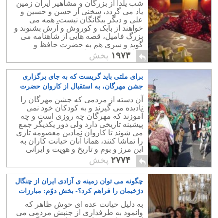
شب یلدا از بزرگان و مشاهیر ایران زمین
یاد می گردد، سخنی از حسن و حسین و
علی و دیگر بیگانگان نیست، همه می
خواهند از بابک و کوروش و آرش بشنوند و
بزرگ فامیل، قصه هایی از شاهنامه می
گوید و سری هم به حضرت حافظ و
غزلیات دلنشین شان می زنند.
۱۹۷۳
پخش
برای ملتی باید گریست که به جای برگزاری
جشن مهرگان، به استقبال از کاروان حضرت
معصومه می رود
۲۲
آن دسته از مردمی که جشن مهرگان را
نادیده می گیرند و به کودکان خود نمی
آموزند که مهرگان چه روزی است و چه
پیشینه تاریخی دارد ولی دور یکدیگر جمع
می شوند تا کاروان نمادین معصومه تازی
را تماشا کنند، همانا آنان خیانت کاران به
این مرز و بوم و تاریخ و هویت و ایرانی
هستند و هموطن خواندن آنان مایه خجالت
۲۷۷۴
پخش
است.
چگونه می توان زمینه ی آزادی ایران از چنگال
دژخیمان را فراهم کرد؟- بخش دوّم: مبارزات
منفی
۲۱
به دلیل خیانت عده ای خوش ظاهر که
وانمود به طرفداری از جنبش مردمی می