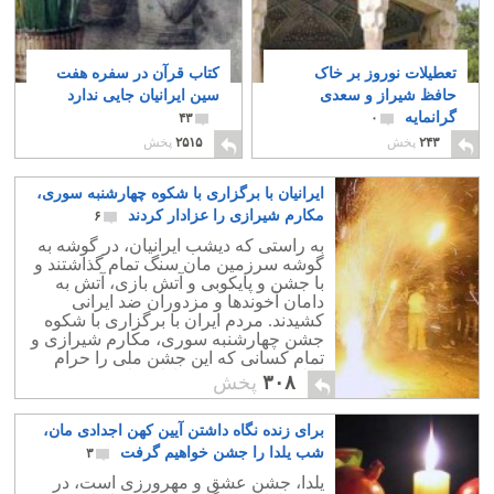
تعطیلات نوروز بر خاک
کتاب قرآن در سفره هفت
حافظ شیراز و سعدی
سین ایرانیان جایی ندارد
گرانمایه
۴۳
۰
۲۴۳
پخش
۲۵۱۵
پخش
ایرانیان با برگزاری با شکوه چهارشنبه سوری،
مکارم شیرازی را عزادار کردند
۶
به راستی که دیشب ایرانیان، در گوشه به
گوشه سرزمین مان سنگ تمام گذاشتند و
با جشن و پایکوبی و آتش بازی، آتش به
دامان آخوندها و مزدوران ضد ایرانی
کشیدند. مردم ایران با برگزاری با شکوه
جشن چهارشنبه سوری، مکارم شیرازی و
تمام کسانی که این جشن ملی را حرام
اعلام کرده بودند، عزادار ساختند.
۳۰۸
پخش
برای زنده نگاه داشتن آیین کهن اجدادی مان،
شب یلدا را جشن خواهیم گرفت
۳
یلدا، جشن عشق و مهرورزی است، در