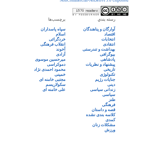
NonCommercial-NoDerivs 3.0 Unported
رسته بندي
برچسب‌ها
آوارگان و پناهندگان
سپاه پاسداران
اقتصاد
اسلام
انتخابات
خردگرائی
انتقادی
انقلاب فرهنگی
بهداشت و تندرستی
آخوند
بیوگرافی
آزادی
پادشاهی
میرحسین موسوی
پیشنهاد و نظریات
دموکراسی
تاریخی
محمود احمدی نژاد
تکنولوژی
خمینی
جنایات رژیم
مجتبی خامنه ای
دینی
سکولاریسم
زندانی سیاسی
علی خامنه ای
سیاسی
طنز
فرهنگی
قصه و داستان
کلاسه بندی نشده
کمدی
مشکلات زنان
ورزش