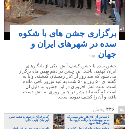
برگزاری جشن های با شکوه
سده در شهرهای ایران و
جهان
۱
جشن سده یا جشن کشف آتش، یکی از یادگارهای
ایران کهنمی باشد. این جشن در دهم بهمن ماه برگزار
می شود که صد روز از آغاز زمستان گذشته، و یا به
گفته ای ۵۰ روز و ۵۰ شب به عید نوروز باقی مانده
است. علت آتش افروزی در این جشن، به دلیل آن
است که گفته اند بشر در چنین روزی به آتش دست
یافته و آن را کشف نموده است.
۴۴۶
پخش
با سپاس از ۲۵۰ هزارهم میهنی که
کتاب قرآن در سفره هفت سین
به ما پیوستند، با برنامه گروه ما
ایرانیان جایی ندارد
بیشتر آشنا شوید
جوامع جهانی باید از نسل کشی در
نامیدن روزی به نام عید فطر