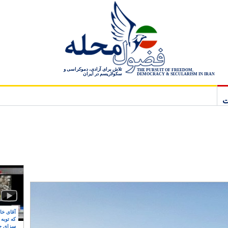
تلاش برای آزادی، دموکراسی و
THE PURSUIT OF FREEDOM,
سکولاریسم در ایران
DEMOCRACY & SECULARISM IN IRAN
ت
آقای خام
که توبه
سزای ج