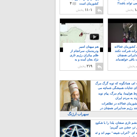
۴
ی تواند باشد؟!
کشورمان است
۱
پخش
۱۱۰۱
پخش
ن کشورمان فعالانه
هم میهنان اسیر
رات شرکت نکنند
ودربندمان، سرانجام از
ایرانی همچنان
ظلم بیکران رژیم تازی
 باقی خواهدماند
نژاد بجان آمده و به
۸
خبابانها ریختند
پخش
۲۱۹
پخش
ه ای، همانگونه که توبه گرگ مرگ
ی جنایات همیشگی شماچه می
!
 هواپیما، پیام مرگ، پیام نوید
د به مردم ایران
کشورمان فعالانه در تظاهرات
د رژیم ضدایرانی همچنان در
 خواهدماند
سهراب ارژنگ
م تازی صفتان، یلدا را با شکوهِ
 تر، جشن می گیریم!
 ای "اَعراب شیعه" مهم اند و نَه