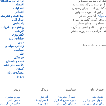
 ۱۳۸۷ پایه گذاری شد. این سایت کمبود و
آوارگان و پناهندگان
زیر ذره بین گذاشته، و به
اقتصاد
اهگشایی است برای رسیدن
انتخابات
. بر این اساس، مسئولین
انتقادی
ه خوان
. آن کس که در
بهداشت و تندرستی
 سخن گوید، گفتارش مورد
بیوگرافی
 اشتباه و بر مبنای سیاست
پادشاهی
مورد انتقاد و اعتراض گروه
پیشنهاد و نظریات
نده گرامی، همه روزه بیشتر
تاریخی
تکنولوژی
جنایات رژیم
دینی
This work is licens
زندانی سیاسی
سیاسی
طنز
فرهنگی
قصه و داستان
کلاسه بندی نشده
کمدی
مشکلات زنان
ورزش
حقوق زنان
سیاست
وبلاگ
ویدئو
حقوق بشر
جبهه آزادیخواهان
آذرخش
بهرام مشیری
حقوق بشر در ایران
حزب مشروطه ایران
اصغر ارسنگ
حسن داعی
زنان ايران پرس نيوز
شورای ملی ایران
باچه آزره
فيلم و سريال ايران