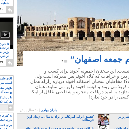
شماچه م
۸
۸۰
تا بانوا
در تظاه
رژیم ضد
ام جمعه اصفهان”
در قدرت
۸
۲
۸۹
م نیست. این سخنان احمقانه آخوند برای کسب و
 دین و خرافات که کلاه آخوند پس معرکه است ولی
آقای خامن
 مخاطبان سخنان احمقانه آخوند درباره زلزله همان
است، سزا
کربلا می روند و کیسه آخوند را پر می نمایند. همان
تواند باشد؟
بازهم سقوط
ندازند به امید دریافت معجزه و شفاعتی. غافل از اینکه
بهشت آخون
کسی را در خود ندارد!
تا بانوان 
شرکت نکنن
قدرت باقی
باران بهاری
|
۱۰ سال پیش
به کوری چش
رِ وَزیر
کشیش ایرانی آمریکایی را برای ۸ سال به زندان اوین
فرستادند
هرچه تمام
برای خامنه
جان بانوان
خرافات مذهب شیعه و سودجویی فرصت طلبان، مانع