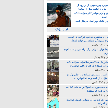
یری پروفسوری از آریزونا از
زیبا و درخشان پیش از طالبان
 آرام تنها در کنار حیوان خانگی
ر است
ز عامل مهم ایجاد سرطان است
امیر ارژنگ
ه ای، همانگونه که توبه گرگ مرگ است،
ات همیشگی شماچه می تواند باشد؟!
ط هواپیما، پیام مرگ، پیام نوید بهشت آخوند
ران
 کشورمان فعالانه در تظاهرات شرکت نکنند
رانی همچنان در قدرت باقی خواهدماند
 اسیر ودربندمان، سرانجام از ظلم بیکران
نژاد بجان آمده و به خبابانها ریختند
خامنه ای، به چه مجوزی ۸۰ آمبولانس به جای کمک به
ن به کربلا فرستادی؟
 برروی کوه باروتی سوار، وکبریتی دردست
ر کنار آن