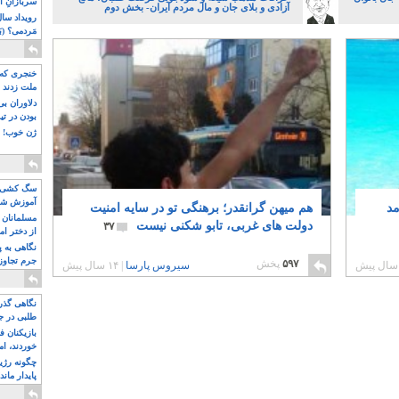
سربازانِ ا
آزادی و بلای جان و مال مردم ایران- بخش دوم
مَردمی؟ (بَ
خنجری که 
ملت زدند
دلاوران ب
بودن در ت
ژن خوب! ت
سگ کشی، 
آموزش شکن
مد
هم میهن گرانقدر؛ برهنگی تو در سایه امنیت
بیشتر
مسلمانان 
دولت های غربی، تابو شکنی نیست
۳۷
از دختر ام
مسلمان ه
نگاهی به پ
جرم تجاوز
۵۹۷
پخش
سیروس پارسا
|
۱۴ سال پیش
آویز شدند!
نگاهی گذرا
طلبی در ج
بازیکنان ف
خوردند، ام
چگونه رژی
پایدار ماند