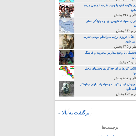
م ولایت فقیه با وجود نفرت عمومی مردم
 شود
اران، سپاه اختاپوس دزد و چپاولگر اصلی
ت
جنگ افروزی رژیم سرانجام موجب تجزیه
می شود
تحصیلی با وجود مدارس مخروبه و فرهنگ
نی
لائی کردها برای جداکردن بخشهای محل
د
یهنان کولبر کرد به وسیله پاسداران جنایتکار
مه دارد
برگشت به بالا
برچسب‌ها