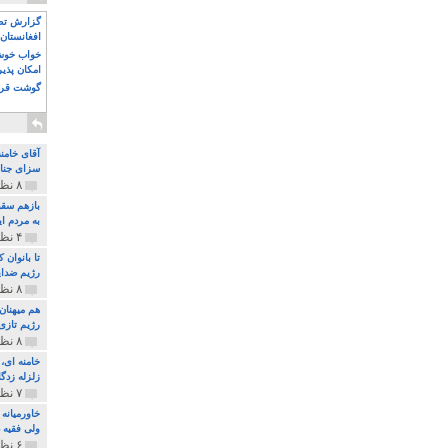
گزارش تصو
افغانستان 
خواب خوش و
امکان پذی
گوشت قرم
آقای خامن
سزای جنای
۸ نظر و ۱۸۰ پخش
بازهم سقو
به مردم ای
۴ نظر و ۹۷ پخش
تا بانوان
رژیم ضدای
۸ نظر و ۸۹ پخش
هم میهنان
رژیم تازی 
۸ نظر و ۲۱۹ پخش
زلزله زدگا
۷ نظر و ۲۱۰ پخش
خاورمیانه
ولی فقیه د
۶ نظر و ۱۵۷ پخش