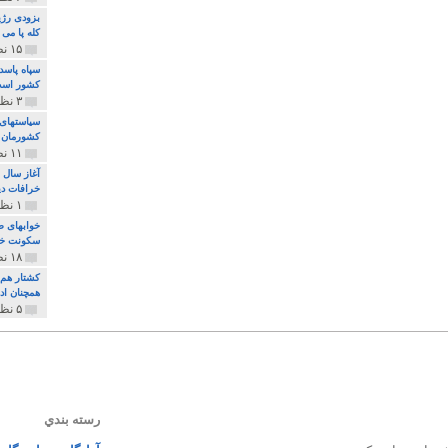
بزودی رژی
کله پا می
۱۵ نظر و ۳۲۷ پخش
سپاه پاسد
کشور اس
۳ نظر و ۱۶۲ پخش
سیاستهای 
کشورمان 
۱۱ نظر و ۳۱۵ پخش
آغاز سال 
خرافات دی
۱ نظر و ۷۴ پخش
خوابهای ط
سکونت خو
۱۸ نظر و ۸۹۷ پخش
کشتار هم م
همچنان ادا
۵ نظر و ۲۵۹ پخش
رسته بندي