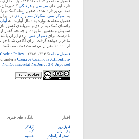
فضول محله در ۱۳ اسفند
نارسایی های
سیاسی
و
فرهنگی
کشورمان را 
نقد می پردازد. هدف فضول محله کمک و ر
به
دموکراسی
،
سکولارسم
و
آزادی
در ایران
فضول محله همواره به دنبال آوازند، نه
آواز
راستای کمک به آزادی و سربلندی کشورمان
ستایش و تحسین ما بوده، و چنانچه گفتار او
نادرست برای
دموکراسی
مردم ایران باشد، 
ما قرار خواهد گرفت. برای آگاهی شما خوان
از ۱۰،۰۰۰ نفر از این سایت دیدن می کنند.
فضول محله
© ۱۳۹۳-۱۳۸۷ -
Cookie Policy
ed under a
Creative Commons Attribution-
NonCommercial-NoDerivs 3.0 Unported
اخبار
پایگاه های خبری
اخبار روز
آزادگی
پيک ايران
گویا
جنبش آذربایجان
همبوم