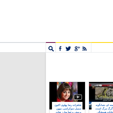
مشترک
جستجو
نه ای، همانگونه
شاهزاده رضا پهلوی اکنون
 گرگ مرگ است،
سمبل دموکراسی، میهن
نایات همیشگی
پرستی و تنها مبارز نجات