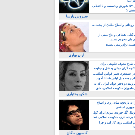
یرانی!
رویداد سال ۵۷؛ شورش و دَسیسه و یا انقلابی
خش ۲)
سیروس پارسا
روحانی و اصلاح طلبان از پشت به
ی گناه ، شجاعی و حاج صفی از
یم ملی محروم شدند.
ست نژادپرستی بدهید!
باران بهاری
طرح مخوف حکومتی برای
جه گران دولتی به قتل و جنایت
در جستجوی تغییر قوانین اسلامی،
ام جمعه مدل لباس شنا تا آخوند
مجنسگرا!
رونده دو دختر جوان ایرانی که به
 ماموران حکومت اسلامی، حلق
شکوه بختیاری
 به تاریخچه میانه روی و اصلاح
مهوری اسلامی
وتبال گًل خوردند، مردم ایران گول
ا برنده بازی، حکومت اسلامی شد!
م اسلامی روی کار آمد و چرا
؟!
کاسپین ماکان