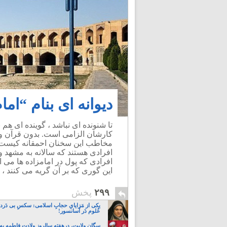
دیوانه ای بنام “ام
تا شنونده ای نباشد ، گوینده ای ه
کارشان الزامی است. بدون قرآن و
مخاطب این سخنان احمقانه کیست؟!
افرادی هستند که سالانه به مشهد و 
افرادی که پول در امامزاده ها می ا
این گوری که بر آن گریه می کنند ، 
۲۹۹
پخش
یکی از مَزایایِ حجابِ اسلامی: سکسِ بی دَردسَ
عُلوم دَر آسانسور!
سگان ولایت، درهفته سالروز ولادت فاطمه به 