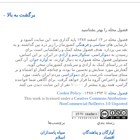
برگشت به بالا
فضول محله را بهتر بشناسید
فضول محله در ۱۳ اسفند ۱۳۸۷ پایه گذاری شد. این سایت کمبود و
نارسایی های
سیاسی
و
فرهنگی
کشورمان را زیر ذره بین گذاشته، و به
نقد می پردازد. هدف فضول محله کمک و راهگشایی است برای
رسیدن به
دموکراسی
،
سکولارسم
و
آزادی
در ایران. بر این اساس،
مسئولین فضول محله همواره به دنبال آوازند، نه
آوازه خوان
. آن کس
که در راستای کمک به آزادی و سربلندی کشورمان سخن گوید،
گفتارش مورد ستایش و تحسین ما بوده، و چنانچه گفتار او اشتباه و بر
مبنای سیاست نادرست برای
دموکراسی
مردم ایران باشد، مورد
انتقاد و اعتراض گروه ما قرار خواهد گرفت. برای آگاهی شما خواننده
گرامی، همه روزه بیشتر از ۱۰،۰۰۰ نفر از این سایت دیدن می کنند.
فضول محله
© ۱۳۹۳-۱۳۸۷ -
Cookie Policy
This work is licensed under a
Creative Commons Attribution-
NonCommercial-NoDerivs 3.0 Unported
رسته بندي
برچسب‌ها
آوارگان و پناهندگان
سپاه پاسداران
اقتصاد
اسلام