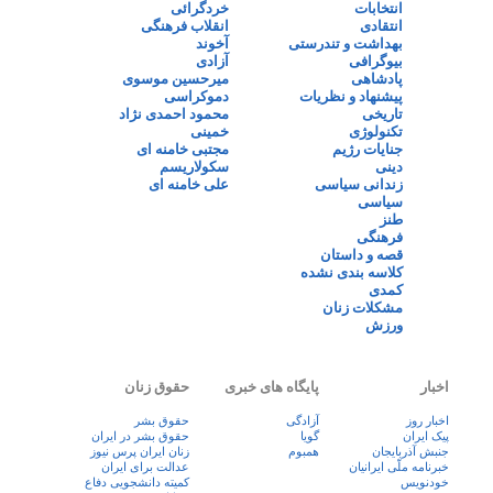
انتخابات
خردگرائی
انتقادی
انقلاب فرهنگی
بهداشت و تندرستی
آخوند
بیوگرافی
آزادی
پادشاهی
میرحسین موسوی
پیشنهاد و نظریات
دموکراسی
تاریخی
محمود احمدی نژاد
تکنولوژی
خمینی
جنایات رژیم
مجتبی خامنه ای
دینی
سکولاریسم
زندانی سیاسی
علی خامنه ای
سیاسی
طنز
فرهنگی
قصه و داستان
کلاسه بندی نشده
کمدی
مشکلات زنان
ورزش
اخبار
پایگاه های خبری
حقوق زنان
اخبار روز
آزادگی
حقوق بشر
پيک ايران
گویا
حقوق بشر در ایران
جنبش آذربایجان
همبوم
زنان ايران پرس نيوز
خبرنامه ملّی ایرانیان
عدالت برای ایران
خودنویس
کمیته دانشجویی دفاع