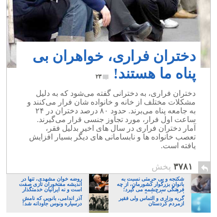
دختران فراری، خواهران بی
پناه ما هستند!
۲۳
دختران فراری، به دخترانی گفته می‌شود که به دلیل
مشکلات مختلف از خانه و خانواده شان فرار می‌کنند و
به جامعه پناه می‌برند. حدود ۸۰ درصد دختران در ۲۴
ساعت اول فرار، مورد تجاوز جنسی قرار می‌گیرند.
آمار دختران فراری در سال های اخیر بدلیل فقر،
تعصب خانواده ها و نابسامانی های دیگر بسیار افزایش
یافته است.
۳۷۸۱
پخش
شکنجه و بی حرمتی نسبت به
روضه خوان مشهدی، تنها در
بانوان بزرگوار کشورمان، از چه
اندیشه مفتخوران تازی صفت
فرهنگی سرچشمه می گیرد؛
است و نه ایرانیان خدمتگذار
ایرانی، و یا تازیان؟
گریه وزاری و التماس ولی فقیر
آذر اندامی، بانویی که نامش
ازمردم کردستان
درسیاره ونوس جاودانه شد!