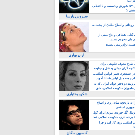
یرانی!
رویداد سال ۵۷؛ شورش و دَسیسه و یا انقلابی
خش ۲)
سیروس پارسا
روحانی و اصلاح طلبان از پشت به
ی گناه ، شجاعی و حاج صفی از
یم ملی محروم شدند.
ست نژادپرستی بدهید!
باران بهاری
طرح مخوف حکومتی برای
جه گران دولتی به قتل و جنایت
در جستجوی تغییر قوانین اسلامی،
ام جمعه مدل لباس شنا تا آخوند
مجنسگرا!
رونده دو دختر جوان ایرانی که به
 ماموران حکومت اسلامی، حلق
شکوه بختیاری
 به تاریخچه میانه روی و اصلاح
مهوری اسلامی
وتبال گًل خوردند، مردم ایران گول
ا برنده بازی، حکومت اسلامی شد!
م اسلامی روی کار آمد و چرا
؟!
کاسپین ماکان