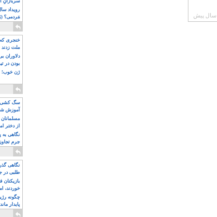
سربازانِ ا
مَردمی؟ (بَ
خنجری که 
ملت زدند
دلاوران ب
بودن در ت
ژن خوب! ت
سگ کشی، 
آموزش شکن
بیشتر
مسلمانان 
از دختر ام
مسلمان ه
نگاهی به پ
جرم تجاوز
آویز شدند!
نگاهی گذرا
طلبی در ج
بازیکنان ف
خوردند، ام
چگونه رژی
پایدار ماند