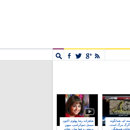
مشترک
جستجو
نه ای، همانگونه
شاهزاده رضا پهلوی اکنون
 گرگ مرگ است،
سمبل دموکراسی، میهن
نایات همیشگی
پرستی و تنها مبارز نجات