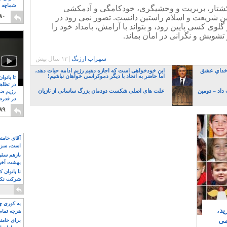
شماچه م
 کشتار، بربریت و وحشیگری، خودکامگی و آدمکشی
۸
۸۰
نین شریعت و اسلام راستین دانست. تصور نمی رود در
وی کسی پایین رود، و بتواند با آرامش، بامداد خود را
تشویش و نگرانی در امان بماند.
سهراب ارژنگ
|
۱۳ سال پیش
 خدایِ عشق
این خودخواهی است که اجازه دهیم رژیم ادامه حیات دهد،
اما حاضر به اتحاد با دیگر دموکراسی خواهان نباشیم!
تا بانوا
در تظاه
داد – دومین
علت های اصلی شکست دودمان بزرگ ساسانی از تازیان
رژیم ضد
در قدرت
۸
۸۹
آقای خامن
است، سزا
تواند باشد؟
بازهم سقوط
بهشت آخون
تا بانوان 
شرکت نکنن
قدرت باقی
به کوری چش
ید،
هرچه تمام
می
برای خامنه