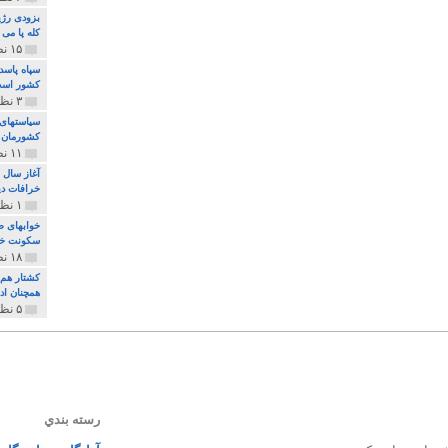
بزودی رژی
کله پا می
۱۵ نظر و ۳۲۷ پخش
سپاه پاسد
کشور اس
۳ نظر و ۱۶۲ پخش
سیاستهای 
کشورمان 
۱۱ نظر و ۳۱۵ پخش
آغاز سال 
خرافات دی
۱ نظر و ۷۴ پخش
خوابهای ط
سکونت خو
۱۸ نظر و ۸۹۷ پخش
کشتار هم م
همچنان ادا
۵ نظر و ۲۵۹ پخش
رسته بندي