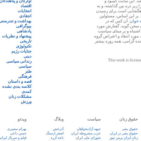
 ۱۳۸۷ پایه گذاری شد. این سایت کمبود و
آوارگان و پناهندگان
زیر ذره بین گذاشته، و به
اقتصاد
اهگشایی است برای رسیدن
انتخابات
. بر این اساس، مسئولین
انتقادی
ه خوان
. آن کس که در
بهداشت و تندرستی
 سخن گوید، گفتارش مورد
بیوگرافی
 اشتباه و بر مبنای سیاست
پادشاهی
مورد انتقاد و اعتراض گروه
پیشنهاد و نظریات
نده گرامی، همه روزه بیشتر
تاریخی
تکنولوژی
جنایات رژیم
دینی
This work is licens
زندانی سیاسی
سیاسی
طنز
فرهنگی
قصه و داستان
کلاسه بندی نشده
کمدی
مشکلات زنان
ورزش
حقوق زنان
سیاست
وبلاگ
ویدئو
حقوق بشر
جبهه آزادیخواهان
آذرخش
بهرام مشیری
حقوق بشر در ایران
حزب مشروطه ایران
اصغر ارسنگ
حسن داعی
زنان ايران پرس نيوز
شورای ملی ایران
باچه آزره
فيلم و سريال ايران