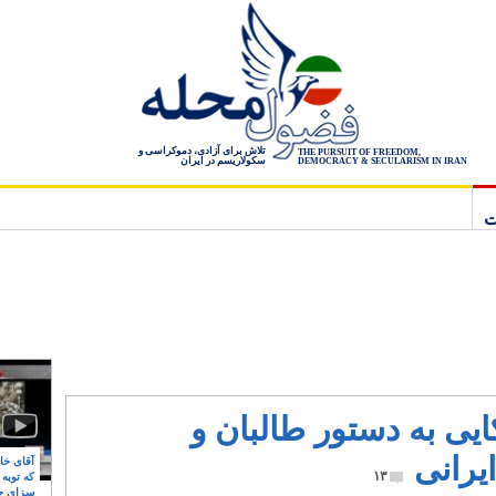
تلاش برای آزادی، دموکراسی و
THE PURSUIT OF FREEDOM,
سکولاریسم در ایران
DEMOCRACY & SECULARISM IN IRAN
ت
ی به دستور طالبان و
یرانی
آقای خام
۱۳
که توبه
سزای ج