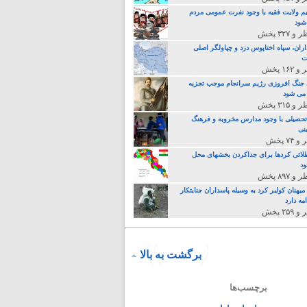
م ولایت فقیه با وجود نفرت عمومی مردم
 شود
اران، سپاه اختاپوس دزد و چپاولگر اصلی
ت
جنگ افروزی رژیم سرانجام موجب تجزیه
می شود
تحصیلی با وجود مدارس مخروبه و فرهنگ
نی
لائی کردها برای جداکردن بخشهای محل
د
یهنان کولبر کرد به وسیله پاسداران جنایتکار
مه دارد
برگشت به بالا
برچسب‌ها