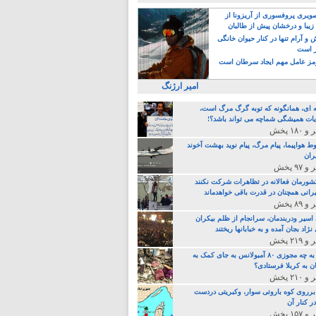
یری پروفسوری از آریزونا از
زیبا و درخشان پیش از طالبان
 آرام تنها در کنار حیوان خانگی
ر است
ز عامل مهم ایجاد سرطان است
امیر ارژنگ
ه ای، همانگونه که توبه گرگ مرگ است،
ات همیشگی شماچه می تواند باشد؟!
ط هواپیما، پیام مرگ، پیام نوید بهشت آخوند
ران
 کشورمان فعالانه در تظاهرات شرکت نکنند
رانی همچنان در قدرت باقی خواهدماند
 اسیر ودربندمان، سرانجام از ظلم بیکران
نژاد بجان آمده و به خبابانها ریختند
خامنه ای، به چه مجوزی ۸۰ آمبولانس به جای کمک به
ن به کربلا فرستادی؟
 برروی کوه باروتی سوار، وکبریتی دردست
ر کنار آن