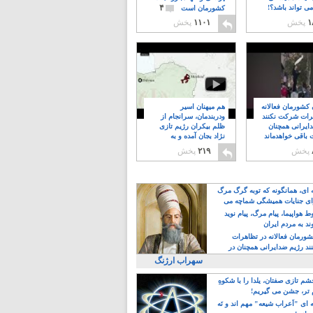
۴
ی تواند باشد؟!
کشورمان است
۱
پخش
۱۱۰۱
پخش
ن کشورمان فعالانه
هم میهنان اسیر
رات شرکت نکنند
ودربندمان، سرانجام از
ایرانی همچنان
ظلم بیکران رژیم تازی
 باقی خواهدماند
نژاد بجان آمده و به
۸
خبابانها ریختند
پخش
۲۱۹
پخش
ه ای، همانگونه که توبه گرگ مرگ
ی جنایات همیشگی شماچه می
!
 هواپیما، پیام مرگ، پیام نوید
د به مردم ایران
کشورمان فعالانه در تظاهرات
د رژیم ضدایرانی همچنان در
 خواهدماند
سهراب ارژنگ
م تازی صفتان، یلدا را با شکوهِ
 تر، جشن می گیریم!
 ای "اَعراب شیعه" مهم اند و نَه