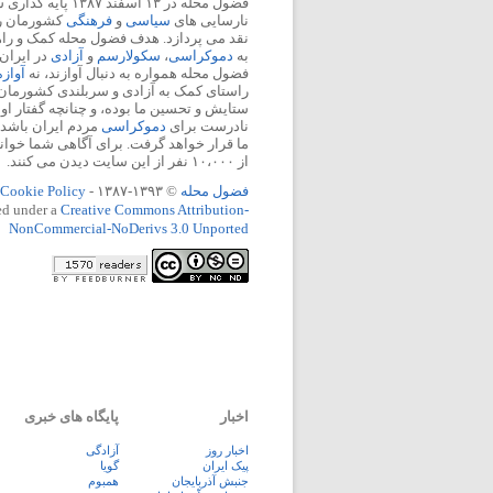
فضول محله در ۱۳ اسفند
نارسایی های
سیاسی
و
فرهنگی
کشورمان را 
نقد می پردازد. هدف فضول محله کمک و ر
به
دموکراسی
،
سکولارسم
و
آزادی
در ایران
فضول محله همواره به دنبال آوازند، نه
آواز
راستای کمک به آزادی و سربلندی کشورمان
ستایش و تحسین ما بوده، و چنانچه گفتار او
نادرست برای
دموکراسی
مردم ایران باشد، 
ما قرار خواهد گرفت. برای آگاهی شما خوان
از ۱۰،۰۰۰ نفر از این سایت دیدن می کنند.
فضول محله
© ۱۳۹۳-۱۳۸۷ -
Cookie Policy
ed under a
Creative Commons Attribution-
NonCommercial-NoDerivs 3.0 Unported
اخبار
پایگاه های خبری
اخبار روز
آزادگی
پيک ايران
گویا
جنبش آذربایجان
همبوم