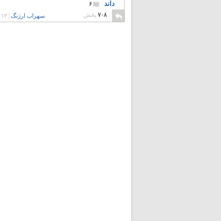
داند
۶
۷۰۸
پخش
سهراب ارژنگ
|
۱۳ سال پیش