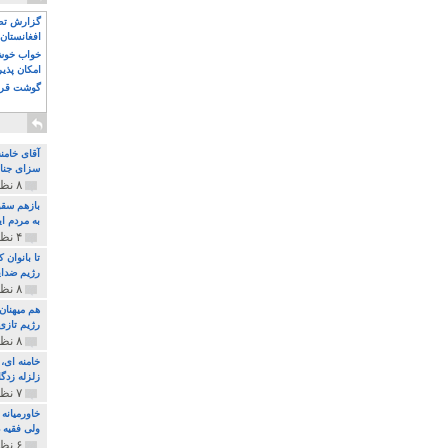
گزارش تصو
افغانستان 
خواب خوش و
امکان پذی
گوشت قرم
آقای خامن
سزای جنای
۸ نظر و ۱۸۰ پخش
بازهم سقو
به مردم ای
۴ نظر و ۹۷ پخش
تا بانوان
رژیم ضدای
۸ نظر و ۸۹ پخش
هم میهنان
رژیم تازی 
۸ نظر و ۲۱۹ پخش
زلزله زدگا
۷ نظر و ۲۱۰ پخش
خاورمیانه
ولی فقیه د
۶ نظر و ۱۵۷ پخش