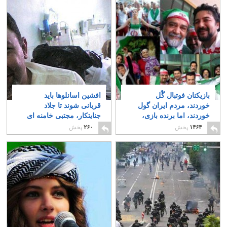
بازیکنان فوتبال گًل
افشین اسانلوها باید
خوردند، مردم ایران گول
قربانی شوند تا جلاد
خوردند، اما برنده بازی،
جنایتکار، مجتبی خامنه ای
حکومت اسلامی شد!
زنده و در قدرت بماند
۱
۲
۱۴۶۴
پخش
۲۶۰
پخش