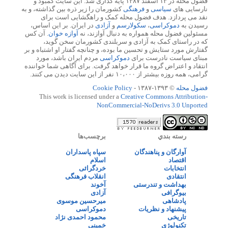
فضول محله در ۱۳ اسفند ۱۳۸۷ پایه گذاری شد. این سایت کمبود و
نارسایی های
سیاسی
و
فرهنگی
کشورمان را زیر ذره بین گذاشته، و به
نقد می پردازد. هدف فضول محله کمک و راهگشایی است برای
رسیدن به
دموکراسی
،
سکولارسم
و
آزادی
در ایران. بر این اساس،
مسئولین فضول محله همواره به دنبال آوازند، نه
آوازه خوان
. آن کس
که در راستای کمک به آزادی و سربلندی کشورمان سخن گوید،
گفتارش مورد ستایش و تحسین ما بوده، و چنانچه گفتار او اشتباه و بر
مبنای سیاست نادرست برای
دموکراسی
مردم ایران باشد، مورد
انتقاد و اعتراض گروه ما قرار خواهد گرفت. برای آگاهی شما خواننده
گرامی، همه روزه بیشتر از ۱۰،۰۰۰ نفر از این سایت دیدن می کنند.
فضول محله
© ۱۳۹۳-۱۳۸۷ -
Cookie Policy
This work is licensed under a
Creative Commons Attribution-
NonCommercial-NoDerivs 3.0 Unported
رسته بندي
برچسب‌ها
آوارگان و پناهندگان
سپاه پاسداران
اقتصاد
اسلام
انتخابات
خردگرائی
انتقادی
انقلاب فرهنگی
بهداشت و تندرستی
آخوند
بیوگرافی
آزادی
پادشاهی
میرحسین موسوی
پیشنهاد و نظریات
دموکراسی
تاریخی
محمود احمدی نژاد
تکنولوژی
خمینی