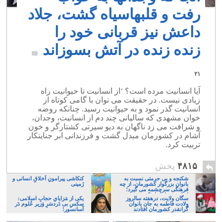
رفت و قلبهاسیاه گشت، جلاد
داعش نیز قربانی خود را
زنده زنده در آتش بسوزاند
۲۱
آیا انسانیت مرده است؟ ‘از انسانیت تا حیوانیت راه
زیادی نیست. در حقیقت می توان با گامی کوتاه از
انسانیت گذر نمود و به حیوانیت رسید. چنانکه روضه
خوان مشهدی که سالیانی چند دم از انسانیت، وجدان،
و شرافت می زد ناگهان به دیو سیرتی کشتارگر و خون
آشام در کشورمان مبدل گشت و فرزندانی ابر جنایتکار
تربیت کرد.
۴۸۱۵
پخش
شکنجه و بی حرمتی نسبت به
کنکاشی پیرامونِ اَخلاقِ انسانی و
بانوان بزرگوار کشورمان، از چه
زَمینی
فرهنگی سرچشمه می گیرد؛
ایرانی، و یا تازیان؟
سگان ولایت، درهفته سالروز
یکی از مَزایایِ حجابِ اسلامی:
ولادت فاطمه به جان بانوان
سکسِ بی دَردسَرِ وَزیر عُلوم دَر
گرانقدر کشورمان افتادند
آسانسور!