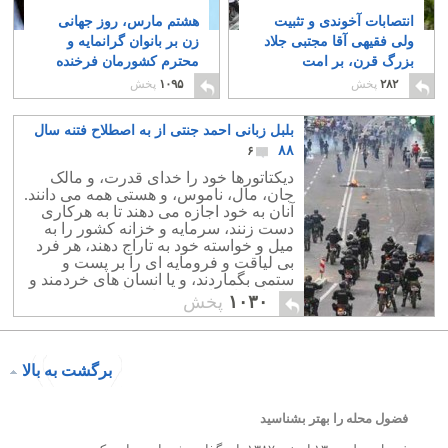
انتصابات آخوندی و تثبیت
هشتم مارس، روز جهانی
ولی فقیهی آقا مجتبی جلاد
زن بر بانوان گرانمایه و
بزرگ قرن، بر امت
محترم کشورمان فرخنده
فراموشکار مبارک باد
باد
۷
۲
۲۸۲
پخش
۱۰۹۵
پخش
بلبل زبانی احمد جنتی از به اصطلاح فتنه سال
۸۸
۶
دیکتاتورها خود را خدای قدرت، و مالک
جان، مال، ناموس، و هستی همه می دانند.
آنان به خود اجازه می دهند تا به هرکاری
دست زنند، سرمایه و خزانه کشور را به
میل و خواسته خود به تاراج دهند، هر فرد
بی لیاقت و فرومایه ای را بر پست و
ستمی بگماردند، و یا انسان های خردمند و
کاردان را بدنام و برکنار سازند.
۱۰۳۰
پخش
برگشت به بالا
فضول محله را بهتر بشناسید