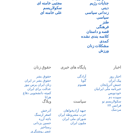
جنایات رژیم
مجتبی خامنه ای
دینی
سکولاریسم
زندانی سیاسی
علی خامنه ای
سیاسی
طنز
فرهنگی
قصه و داستان
کلاسه بندی نشده
کمدی
مشکلات زنان
ورزش
اخبار
پایگاه های خبری
حقوق زنان
اخبار روز
آزادگی
حقوق بشر
پيک ايران
گویا
حقوق بشر در ایران
جنبش آذربایجان
همبوم
زنان ايران پرس نيوز
خبرنامه ملّی ایرانیان
عدالت برای ایران
خودنویس
کمیته دانشجویی دفاع
سپیده دم
هرانا
سیاست
وبلاگ
سکولاریسم نو
فرانس ۲۴
مردمک
جبهه آزادیخواهان
آذرخش
حزب مشروطه ایران
اصغر ارسنگ
شورای ملی ایران
باچه آزره
ملیون ایران
حسین یزدانی
رستاخیز
عضر روشنگری