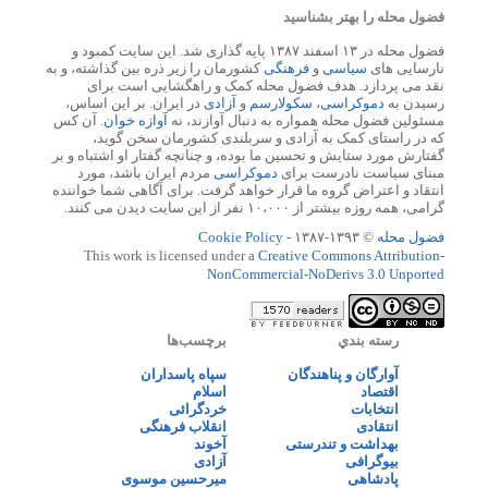
فضول محله را بهتر بشناسید
فضول محله در ۱۳ اسفند ۱۳۸۷ پایه گذاری شد. این سایت کمبود و
نارسایی های
سیاسی
و
فرهنگی
کشورمان را زیر ذره بین گذاشته، و به
نقد می پردازد. هدف فضول محله کمک و راهگشایی است برای
رسیدن به
دموکراسی
،
سکولارسم
و
آزادی
در ایران. بر این اساس،
مسئولین فضول محله همواره به دنبال آوازند، نه
آوازه خوان
. آن کس
که در راستای کمک به آزادی و سربلندی کشورمان سخن گوید،
گفتارش مورد ستایش و تحسین ما بوده، و چنانچه گفتار او اشتباه و بر
مبنای سیاست نادرست برای
دموکراسی
مردم ایران باشد، مورد
انتقاد و اعتراض گروه ما قرار خواهد گرفت. برای آگاهی شما خواننده
گرامی، همه روزه بیشتر از ۱۰،۰۰۰ نفر از این سایت دیدن می کنند.
فضول محله
© ۱۳۹۳-۱۳۸۷ -
Cookie Policy
This work is licensed under a
Creative Commons Attribution-
NonCommercial-NoDerivs 3.0 Unported
رسته بندي
برچسب‌ها
آوارگان و پناهندگان
سپاه پاسداران
اقتصاد
اسلام
انتخابات
خردگرائی
انتقادی
انقلاب فرهنگی
بهداشت و تندرستی
آخوند
بیوگرافی
آزادی
پادشاهی
میرحسین موسوی