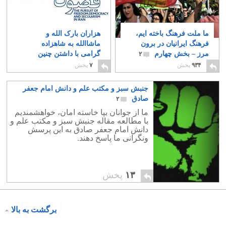
ما ملت فرهنگ باخته ایم،
هزاران بارک الله و
فرهنگ ایرانیان در برون
ماشاالله به شاهزاده
مرز – بخش چهارم
گرامی با داشتن چنین
۲
هواداران با عفت کلامی
۹۳۴
پخش
۷
پخش
۵
جنبش سبز و مکتب علم و دانش امام جعفر
صادق
۲
ما از جوانان بپا خاسته امان، خواهشمندیم
با مطالعه مقاله جنبش سبز و مکتب علم و
دانش امام جعفر صادق به این پرسش
ونگرانی ما پاسخ دهند.
۱۳
پخش
برگشت به بالا