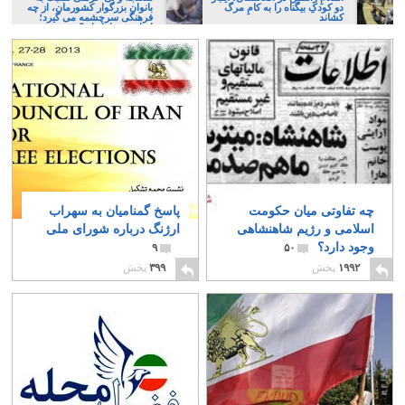
دو کودکِ بیگناه را به کامِ مرگ
بانوان بزرگوار کشورمان، از چه
کشاند
فرهنگی سرچشمه می گیرد؛
ایرانی، و یا تازیان؟
چه تفاوتی میان حکومت
پاسخ گمنامیان به سهراب
اسلامی و رژیم شاهنشاهی
ارژنگ درباره شورای ملی
وجود دارد؟
۹
۵۰
۱۹۹۲
پخش
۳۹۹
پخش