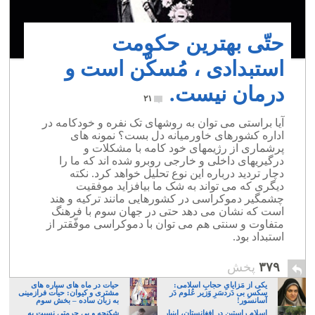
حتّی بهترین حکومت
استبدادی ، مُسکّن است و
درمان نیست.
۲۱
آیا براستی می توان به روشهای تک نفره و خودکامه در
اداره کشورهای خاورمیانه دل بست؟ نمونه های
پرشماری از رژیمهای خود کامه با مشکلات و
درگیریهای داخلی و خارجی روبرو شده اند که ما را
دچار تردید درباره این نوع تحلیل خواهد کرد. نکته
دیگری که می تواند به شک ما بیافزاید موفقیت
چشمگیر دموکراسی در کشورهایی مانند ترکیه و هند
است که نشان می دهد حتی در جهان سوم با فرهنگ
متفاوت و سنتی هم می توان با دموکراسی موفّقتر از
استبداد بود.
۳۷۹
پخش
یکی از مَزایایِ حجابِ اسلامی:
حیات در ماه های سیاره های
سکسِ بی دَردسَرِ وَزیر عُلوم دَر
مشتری و کیوان: حیات فرازمینی
آسانسور!
به زبان ساده – بخش سوم
اسلامِ راستین در افغانستان، اینبار
شکنجه و بی حرمتی نسبت به