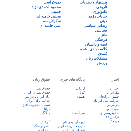
پیشنهاد و نظریات
دموکراسی
تاریخی
محمود احمدی نژاد
تکنولوژی
خمینی
جنایات رژیم
مجتبی خامنه ای
دینی
سکولاریسم
زندانی سیاسی
علی خامنه ای
سیاسی
طنز
فرهنگی
قصه و داستان
کلاسه بندی نشده
کمدی
مشکلات زنان
ورزش
اخبار
پایگاه های خبری
حقوق زنان
اخبار روز
آزادگی
حقوق بشر
پيک ايران
گویا
حقوق بشر در ایران
جنبش آذربایجان
همبوم
زنان ايران پرس نيوز
خبرنامه ملّی ایرانیان
عدالت برای ایران
خودنویس
کمیته دانشجویی دفاع
سپیده دم
هرانا
سیاست
وبلاگ
سکولاریسم نو
فرانس ۲۴
مردمک
جبهه آزادیخواهان
آذرخش
حزب مشروطه ایران
اصغر ارسنگ
شورای ملی ایران
باچه آزره