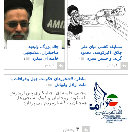
مسابقه کشتی میان علی
جلاد بزرگ، ولیعهد
چلاق، اکبرکوسه، محمود
صاحبقران، ملامجتبی
گربه، و حسین سبزه
خامنه ای میغرد
۱
۰
۲
پخش
۶
پخش
مناظره لاشخورهای حکومت جهل وخرافات با
ملت اراذل واوباش
۰
مجتبی خامنه ای؛ جنایتکاری پس ازپدرش
با سکوت روحانیان و کمک بسیجی ها,
همچنان به کشتارمردم می پردازد.
۳
پخش