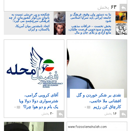
۶۳
پخش
بنا به دستور ولی وقیح، فرهنگ و
شکنجه و بی حرمتی نسبت به
جامعه ایرانی باید سراپا اسلامی
بانوان بزرگوار کشورمان، از چه
شود
فرهنگی سرچشمه می گیرد؛
ایرانی، و یا تازیان؟
بخش نخست – خرافات مذهب
اتحاد نامقدس میان آمریکا،
شیعه و سودجویی فرصت طلبان،
پاکستان، و ایران
مانع آزادی و بلای جان و مال
مردم ایران
نقدی بر شکر خوردن و گل
آقای کروبی گرامی،
افشانی ملا خاتمی،
شترسواری دولا دولا ویا
کارچاق کن رژیم
یک بام و دو هوا چرا؟
۰
۰
۱۶
پخش
۲۰
پخش