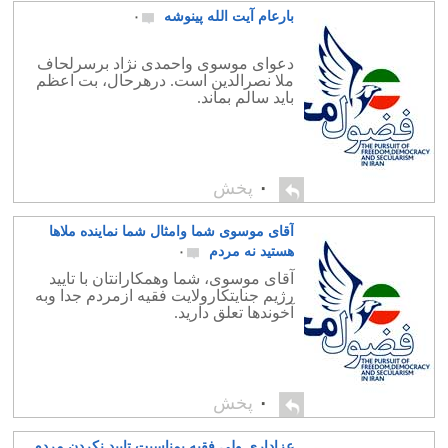
بارعام آیت الله پینوشه
۰
دعوای موسوی واحمدی نژاد برسرلحاف
ملا نصرالدین است. درهرحال، بت اعظم
باید سالم بماند.
۰
پخش
آقای موسوی شما وامثال شما نماینده ملاها
هستید نه مردم
۰
آقای موسوی، شما وهمکارانتان با تایید
رژیم جنایتکارولایت فقیه ازمردم جدا وبه
آخوندها تعلق دارید.
۰
پخش
عزاداری ولی فقیه بمناسبت تایید نکردن مردم