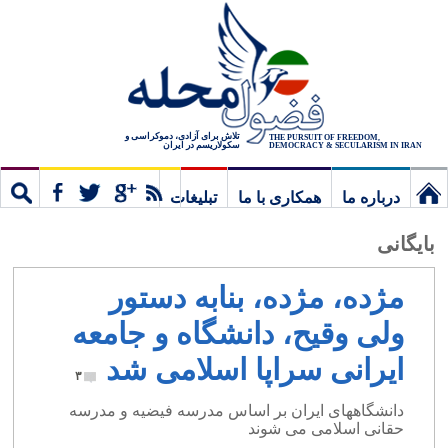
تلاش برای آزادی، دموکراسی و
THE PURSUIT OF FREEDOM,
سکولاریسم در ایران
DEMOCRACY & SECULARISM IN IRAN
درباره ما
همکاری با ما
تبلیغات
نخستین
مشترک
جستج
بایگانی
برگ
مژده، مژده، بنابه دستور
ولی وقیح، دانشگاه و جامعه
ایرانی سراپا اسلامی شد
۳
دانشگاههای ایران بر اساس مدرسه فیضیه و مدرسه
حقانی اسلامی می شوند