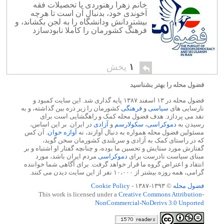
خانم زهرا رهنوردی با تحصیلات فقه
آخوندی خود، بدنبال آن است تا هرچه
بیشتردانش ودانشگاه را به لجن بکشاند، و
فرهنگ کشورمان را کاملا نابودسازد
۱
پخش
فضول محله را بهتر بشناسید
فضول محله در ۱۳ اسفند ۱۳۸۷ پایه گذاری شد. این سایت کمبود و
نارسایی های
سیاسی
و
فرهنگی
کشورمان را زیر ذره بین گذاشته، و به
نقد می پردازد. هدف فضول محله کمک و راهگشایی است برای
رسیدن به
دموکراسی
،
سکولارسم
و
آزادی
در ایران. بر این اساس،
مسئولین فضول محله همواره به دنبال آوازند، نه
آوازه خوان
. آن کس
که در راستای کمک به آزادی و سربلندی کشورمان سخن گوید،
گفتارش مورد ستایش و تحسین ما بوده، و چنانچه گفتار او اشتباه و بر
مبنای سیاست نادرست برای
دموکراسی
مردم ایران باشد، مورد
انتقاد و اعتراض گروه ما قرار خواهد گرفت. برای آگاهی شما خواننده
گرامی، همه روزه بیشتر از ۱۰،۰۰۰ نفر از این سایت دیدن می کنند.
فضول محله
© ۱۳۹۳-۱۳۸۷ -
Cookie Policy
This work is licensed under a
Creative Commons Attribution-
NonCommercial-NoDerivs 3.0 Unported