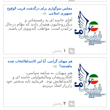
مجلس سوگواری برای درگذشت قریب الوقوع
جمهوری اسلامی
۰
آقای خامنه ای به رفسنجانی و
دیگرروحانیون هشدار دادند که نظام درحال
ترکیدن است، مواظب گندوبوی آن باشند.
۱
پخش
هم میهنان گرامی، آیا این کاندیداهاانتخاب شده
ماهستند؟
۰
هم میهنان، به سابقه سیاسی،
افکارپریشان ومالیخولیایی خامنه ای و
کاندیداهایش توجہ فرمایید تابه بدبختی خود
زارزار اشک بریزیم.
۲
پخش