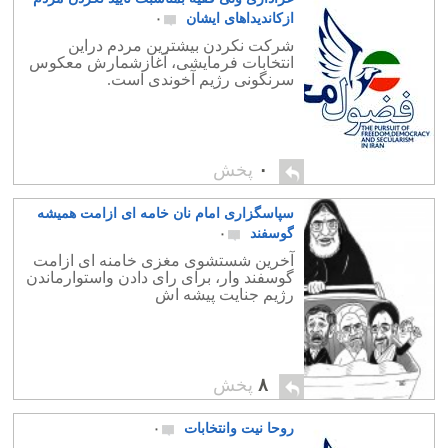
ازکاندیداهای ایشان
۰
شرکت نکردن بیشترین مردم دراین
انتخابات فرمایشی، آغازشمارش معکوس
سرنگونی رژیم آخوندی است.
۰
پخش
سپاسگزاری امام نان خامه ای ازامت همیشه
گوسفند
۰
آخرین شستشوی مغزی خامنه ای ازامت
گوسفند وار، برای رای دادن واستوارماندن
رژیم جنایت پیشه اش
۸
پخش
روحا نیت وانتخابات
۰