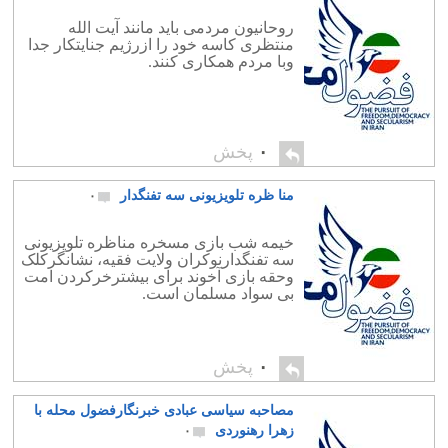
روحانیون مردمی باید مانند آیت الله
منتظری کاسه خود را ازرژیم جنایتکار جدا
وبا مردم همکاری کنند.
۰
پخش
منا ظره تلویزیونی سه تفنگدار
۰
خیمه شب بازی مسخره مناظره تلویزیونی
سه تفنگدارنوکران ولایت فقیه، نشانگرکلک
وحقه بازی آخوند برای بیشترخرکردن امت
بی سواد مسلمان است.
۰
پخش
مصاحبه سیاسی عبادی خبرنگارفضول محله با
زهرا رهنوردی
۰