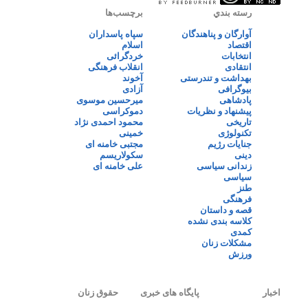
رسته بندي
برچسب‌ها
آوارگان و پناهندگان
سپاه پاسداران
اقتصاد
اسلام
انتخابات
خردگرائی
انتقادی
انقلاب فرهنگی
بهداشت و تندرستی
آخوند
بیوگرافی
آزادی
پادشاهی
میرحسین موسوی
پیشنهاد و نظریات
دموکراسی
تاریخی
محمود احمدی نژاد
تکنولوژی
خمینی
جنایات رژیم
مجتبی خامنه ای
دینی
سکولاریسم
زندانی سیاسی
علی خامنه ای
سیاسی
طنز
فرهنگی
قصه و داستان
کلاسه بندی نشده
کمدی
مشکلات زنان
ورزش
اخبار
پایگاه های خبری
حقوق زنان