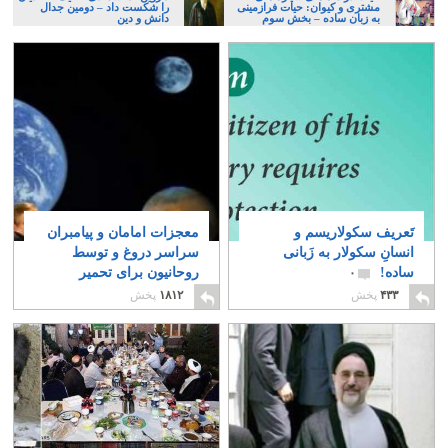
مشتری و کیوان: حیات فرازمینی
را شکست داد – دومین جدال
به زبان ساده – بخش سوم
دانش و دین
تَعریف سکولاریسم و
معجزات امامان و پیامبران
انسانِ سکولار به زَبانی
سراسر دروغ و توسط
ساده!
روحانیون برای تحمیر
۰
مردم ساخته شده اند
۴۳۳
پخش
۱۸۱۲
پخش
۶۶