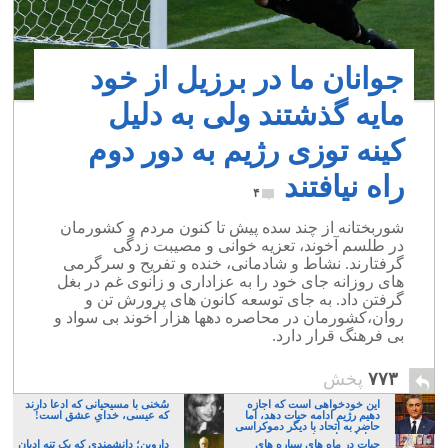
جوانان ما در برزیل از خود
مایه گذشتند ولی به دلیل
کینه توزی رژیم به دور دوم
راه نیافتند
۴
شوربختانه از چند سده پیش تا کنون مردم و کشورمان
در طلسم آخوند، تعزیه خوانی و مصیبت زدگی
گرفتارند. نشاط و شادمانی، خنده و تفریح و سرگرمی
های روزانه جای خود را به عزاداری و زانوی غم در بغل
گرفتن داد. به جای توسعه کانون های پرورش تن و
روان،کشورمان در محاصره دهها هزار آخوند بی سواد و
بی فرهنگ قرار دارد.
۷۷۳
پخش
این خودخواهی است که اجازه
سُخنی با مسیحیانی که ادعا دارند
دهیم رژیم ادامه حیات دهد، اما
که عیسی، خدایِ عشق است!
حاضر به اتحاد با دیگر دموکراسی
خواهان نباشیم!
حیات در ماه های سیاره های
داروین؛ دانشمندی که یک تنه ادیان