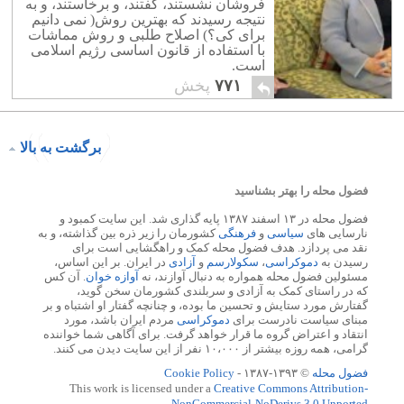
فروشان نشستند، گفتند، و برخاستند، و به
نتیجه رسیدند که بهترین روش( نمی دانیم
برای کی؟) اصلاح طلبی و روش مماشات
با استفاده از قانون اساسی رژیم اسلامی
است.
۷۷۱
پخش
برگشت به بالا
فضول محله را بهتر بشناسید
فضول محله در ۱۳ اسفند ۱۳۸۷ پایه گذاری شد. این سایت کمبود و
نارسایی های
سیاسی
و
فرهنگی
کشورمان را زیر ذره بین گذاشته، و به
نقد می پردازد. هدف فضول محله کمک و راهگشایی است برای
رسیدن به
دموکراسی
،
سکولارسم
و
آزادی
در ایران. بر این اساس،
مسئولین فضول محله همواره به دنبال آوازند، نه
آوازه خوان
. آن کس
که در راستای کمک به آزادی و سربلندی کشورمان سخن گوید،
گفتارش مورد ستایش و تحسین ما بوده، و چنانچه گفتار او اشتباه و بر
مبنای سیاست نادرست برای
دموکراسی
مردم ایران باشد، مورد
انتقاد و اعتراض گروه ما قرار خواهد گرفت. برای آگاهی شما خواننده
گرامی، همه روزه بیشتر از ۱۰،۰۰۰ نفر از این سایت دیدن می کنند.
فضول محله
© ۱۳۹۳-۱۳۸۷ -
Cookie Policy
This work is licensed under a
Creative Commons Attribution-
NonCommercial-NoDerivs 3.0 Unported