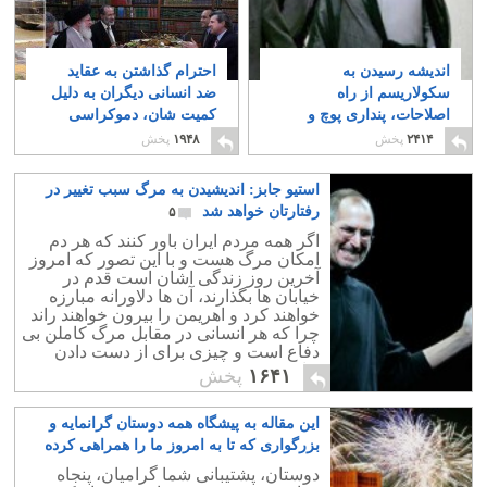
اندیشه رسیدن به
احترام گذاشتن به عقاید
سکولاریسم از راه
ضد انسانی دیگران به دلیل
اصلاحات، پنداری پوچ و
کمیت شان، دموکراسی
خواب و خیالی بیش نیست
نیست بلکه دیکتاتوری
۲۴۱۴
پخش
۱۹۴۸
پخش
اکثریت است
۱۰
۴
استیو جابز: اندیشیدن به مرگ سبب تغییر در
رفتارتان خواهد شد
۵
اگر همه مردم ایران باور کنند که هر دم
امکان مرگ هست و با این تصور که امروز
آخرین روز زندگی اشان است قدم در
خیابان ها بگذارند، آن ها دلاورانه مبارزه
خواهند کرد و اهریمن را بیرون خواهند راند
چرا که هر انسانی در مقابل مرگ کاملن بی
دفاع است و چیزی برای از دست دادن
ندارد.
۱۶۴۱
پخش
این مقاله به پیشگاه همه دوستان گرانمایه و
بزرگواری که تا به امروز ما را همراهی کرده
اند، تقدیم می گردد
۲
دوستان، پشتیبانی شما گرامیان، پنجاه