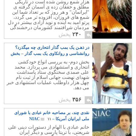
هزار شمع روشن شده است در تاریکی
مطلق و خفقان زده ی آسمان گرفته ی
"ایرانمان" و هر روز که بر تعداد شما این
شمع های فروزان، افزوده تر می گردد،
پرتو امید به آینده و نوید آزادی بیشتر در دل
مردمان شرافتمند کشورمان درخشندگی
می یابد، و آرزوها به حقیقت نزدیک تر می
۲۴۰
پخش
شود.
در ذهـن یک بمب گذار انتحاری چه میگذرد؟
روانشناسی و روانکاوی یک بمب گذار – بخش
دوم
۲
بخش دوم- به بررسی انواع خودکشی
انتحاری و استشهادی می پردازد. محمد
علی صمدی سخنگوی ستاد پاسداشت
شهدای نهضت جهانی اسلام از ثبت نام
چهل هزار داوطلب عملیات استشهادی خبر
می دهد.
۳۵۶
پخش
نقدی چند، بر مصاحبه خانم عبادی با شورای
ملی ایرانیان آمریکا – NIAC
۱۱
خانم عبادی با الهام از دستورات دینی علی
شریعتی، با تریتا پارسی و دیگر ایران