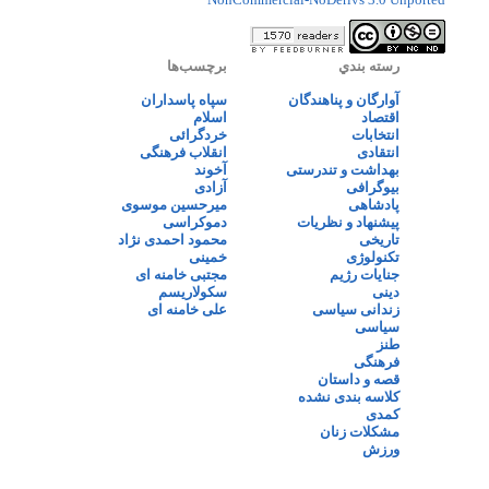
رسته بندي
برچسب‌ها
آوارگان و پناهندگان
سپاه پاسداران
اقتصاد
اسلام
انتخابات
خردگرائی
انتقادی
انقلاب فرهنگی
بهداشت و تندرستی
آخوند
بیوگرافی
آزادی
پادشاهی
میرحسین موسوی
پیشنهاد و نظریات
دموکراسی
تاریخی
محمود احمدی نژاد
تکنولوژی
خمینی
جنایات رژیم
مجتبی خامنه ای
دینی
سکولاریسم
زندانی سیاسی
علی خامنه ای
سیاسی
طنز
فرهنگی
قصه و داستان
کلاسه بندی نشده
کمدی
مشکلات زنان
ورزش