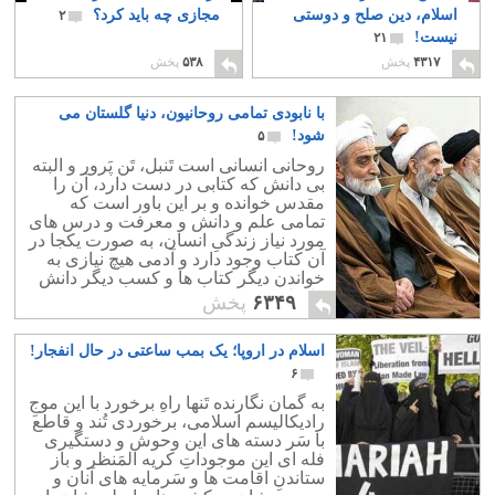
اسلام، دین صلح و دوستی
مجازی چه باید کرد؟
۲
نیست!
۲۱
۴۳۱۷
پخش
۵۳۸
پخش
با نابودی تمامی روحانیون، دنیا گلستان می
شود!
۵
روحانی انسانی است تَنبل، تَن پَرور و البته
بی دانش که کتابی در دست دارد، آن را
مقدس خوانده و بر این باور است که
تمامی علم و دانش و معرفت و درس های
مورد نیاز زندگیِ انسان، به صورت یکجا در
آن کتاب وجود دارد و آدمی هیچ نیازی به
خواندن دیگر کتاب ها و کسب دیگر دانش
ها ندارد.
۶۳۴۹
پخش
اسلام در اروپا؛ یک بمب ساعتی در حال انفجار!
۶
به گمان نگارنده تَنها راهِ برخورد با این موجِ
رادیکالیسم اسلامی، برخوردی تُند و قاطع
با سَر دسته های این وحوش و دستگیری
فله ای این موجوداتِ کریه المَنظر و باز
ستاندنِ اقامت ها و سَرمایه های آنان و