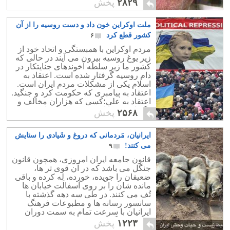
۲۸۲۹
پخش
ملت اوکراین خون داد و دست روسیه را از آن
کشور قطع کرد
۶
مردم اوکراین با همبستگی و اتحاد خود از
زیر یوغ روسیه بیرون می آیند در حالی که
کشور ما زیر سلطه آخوندهای جنایتکار در
دام روسیه گرفتار شده است. اعتقاد به
اسلام یکی از مشکلات مردم ایران است.
اعتقاد به پیامبری که حکومت کرد و جنگید.
اعتقاد به علی؛کسی که هزاران مخالف و
دگر اندیش را از دم شمشیر گذرانید.
۲۵۶۸
پخش
ایرانیان، مَردمانی که دروغ و شَیادی را ستایش
می کنند!
۹
قانون جامعه ایران امروزی، همچون قانون
جنگل می باشد که در آن قوی تر ها،
ضعیفان را جویده، خورده، لِه کرده و باقی
مانده شان را بر روی آسفالت خیابان ها
تُف می کنند. در طی سه دهه گذشته با
سانسور رسانه ها و مطبوعات فرهنگ
ایرانیان با سرعت تمام به سمت دوران
"پارینه سنگی" پیشروی کرده است.
۱۲۲۳
پخش