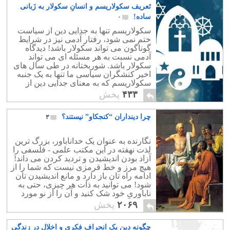
تَعریف سکولاریسم و انسانِ سکولار به زَبانی
ساده!
۰
سکولاریسم تنها به جدایی دین از سیاست
ختم نمی شود، رفتار آدمی نیز در شرایط
گوناگون می تواند سکولار باشد! دیدگاه
آدمی نسبت به هر مسئله ای می تواند
سکولار باشد. شوربختانه در طی سال های
اخیر کنشگران سیاسی ما تنها به یک جنبه
سکولاریسم که به معنای جدایی دین از
سیاست است پرداخته اند که تعریفی ناقص
۴۳۳
پخش
می باشد.
چرا دینداران “کنجکاو” نیستند؟
۳
نگارنده به عنوان یک خداناباور، بزرگ ترین
لذت نهفته در این مکتب علمی - فلسفی را
آزاد بودن اندیشیدن و تردید کردن می داند!
هیچ مرز و خط قرمزی نیست که شما را از
ادامه راه تان باز دارد و مانع اندیشیدن تان
شود! می توانید به ذات هر چیزی، حتی به
ناباوریِ خود شک کنید و آن را از نو مورد
واکاوی قرار دهید.
۲۰۶۹
پخش
چگونه دین یک انحراف فکری و اخلال در زندگی