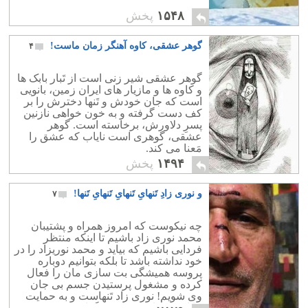
۱۵۴۸
پخش
گوهر عشقی، کاوه آهنگر زمان ماست!
۴
گوهر عشقی شیر زنی است از تَبار بابک ها
و کاوه ها و مازیار های ایران زمین، بانویی
است که جان خودش و تَنها دخترش را بر
کف دست گرفته و به خون خواهی نازنین
پسرِ دلاورش، برخاسته است. گوهر
عشقی، گوهری است نایاب که عشق را
مَعنا می کند.
۱۴۹۴
پخش
و نوری زادِ تَنهایِ تَنهایِ تَنهایِ تَنها!
۷
چه نیکوست که امروز همراه و پشتیبان
محمد نوری زاد باشیم تا اینکه منتظر
فردایی باشیم که بیاید و محمد نوریزاد را در
خود نداشته باشد تا بلکه بتوانیم دوباره
پروسه همیشگی بت سازی مان را فعال
کرده و مشغول پرستیدن جسم بی جان
وی شویم! نوری زاد تَنهاست و به حمایت
ما احتیاج دارد، تَنهایش نگذاریم.