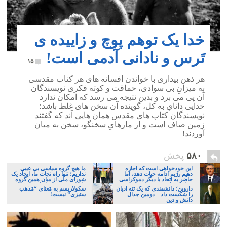
خدا یک توهم پوچ و زاییده ی
تَرس و نادانی آدمی است!
۱۵
هر ذهن بیداری با خواندن افسانه های هر کناب مقدسی
به میزانِ بی سوادی، حماقت و کوته فکری نویسندگان
آن پی می برد و بدین نتیجه می رسد که امکان ندارد
خدایی دانایِ به کل، گوینده آن سخن های غلط باشد؛
نویسندگان کتاب های مقدس همان هایی اَند که گفتند
زمین صاف است و از مارهایِ سخنگو، سخن به میان
آوردند!
۵۸۰
پخش
این خودخواهی است که اجازه
ما هیچ گروه سیاسی بی عیبی
دهیم رژیم ادامه حیات دهد، اما
نداریم؛ تنها راه نجات ما، ایجاد یک
حاضر به اتحاد با دیگر دموکراسی
شورای ملی از میان همین گروه
خواهان نباشیم!
های پر عیب و ایراد است
داروین؛ دانشمندی که یک تنه ادیان
سکولاریسم به مَعنای “مَذهب
را شکست داد – دومین جدال
ستیزی” نیست!
دانش و دین