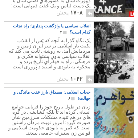
دیپورت شان به کشورهایِ اصلی شان با
یک دست لباس و یک جُفت دَمپایی است!
۱۷۰۸
پخش
انقلاب سیاسی یا واژگشت پنداری؛ راه نجات
کدام است؟
۲
یک نگاهِ گذرا به آنچه که پَس از انقلاب
نکبت بار اسلامی بَر سر ایران زمین و
مردمانش آمد، به روشنی ثابت می کند که
انقلاب سیاسی بدونِ پشتوانه فکری و
فرهنگی، راه به قهقرایِ تاریخ برده و
محکوم به نابودی و استبداد پَروری است.
۱۰۴۲
پخش
حجاب اسلامی: مصداق بارز عقب ماندگی و
جهالت!
۶
زنان در طول تاریخ خود را قربانی جوامع
انسانی کرده اند تا بلکه گشایشی در گره
های در هم تنیده مشکلات سرزمین شان
صورت گیرد؛ امروز نوبت مردان راستین
است که کمر به نابودی حکومت اسلامی و
قوانین زن ستیزانه جامعه، ببندند.