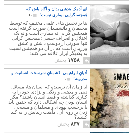
ای آدمکِ مَذهبی بدان و آگاه باش که
هَمجسنگرایی بیماری نیست!
۱۰
بنا بر تحقیق های علمی مختلف که توسط
محققان و دانشمندان صورت گرفته است
همجنس گرایی نه بیماری است و نه یک
اختلال و انحراف جنسی؛ همجنس گرایی
تنها صورتی از دوست داشتن و عشق
ورزیدن است که در آن دو همجنس نسبت
به یکدیگر ابراز علاقه می کنند!
۱۷۵۸
پخش
اَدیانِ ابراهیمی، دُشمنانِ سَرسخت انسانیت و
مدرنیته!
۱
آیا زمان آن نرسیده که انسان ها، مسائل
دینی و مذهبی و رنگی و نژادی خود را به
کناری گذاشته و فقط انسان باشند؟ مگر
انسان بودن چه اشکالی دارد که حتمن باید
با برچسب یهودی و مسلمان و مسیحی
زدن بر روی آن، ماهیت زیبایش را به گند
کشید؟
۸۳۷
پخش