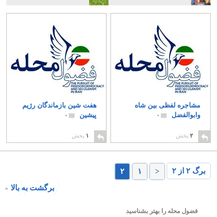
مشاجره لفظی بین شاه
هفت شین بازماندگان رژیم
وابوالفضل
پیشین
۰
۰
۲
پخش
۱
پخش
برگ ۲ از ۲
۲
۱
<
برگشت به بالا
فضول محله را بهتر بشناسید