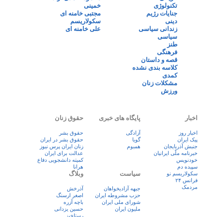
تکنولوژی
خمینی
جنایات رژیم
مجتبی خامنه ای
دینی
سکولاریسم
زندانی سیاسی
علی خامنه ای
سیاسی
طنز
فرهنگی
قصه و داستان
کلاسه بندی نشده
کمدی
مشکلات زنان
ورزش
اخبار
پایگاه های خبری
حقوق زنان
اخبار روز
آزادگی
حقوق بشر
پيک ايران
گویا
حقوق بشر در ایران
جنبش آذربایجان
همبوم
زنان ايران پرس نيوز
خبرنامه ملّی ایرانیان
عدالت برای ایران
خودنویس
کمیته دانشجویی دفاع
سپیده دم
هرانا
سیاست
وبلاگ
سکولاریسم نو
فرانس ۲۴
مردمک
جبهه آزادیخواهان
آذرخش
حزب مشروطه ایران
اصغر ارسنگ
شورای ملی ایران
باچه آزره
ملیون ایران
حسین یزدانی
رستاخیز