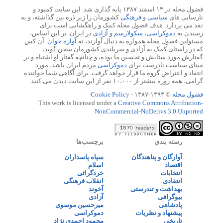
فضول محله در ۱۳ اسفند ۱۳۸۷ پایه گذاری شد. این سایت کمبود و
نارسایی های
سیاسی
و
فرهنگی
کشورمان را زیر ذره بین گذاشته، و به
نقد می پردازد. هدف فضول محله کمک و راهگشایی است برای
رسیدن به
دموکراسی
،
سکولارسم
و
آزادی
در ایران. بر این اساس،
مسئولین فضول محله همواره به دنبال آوازند، نه
آوازه خوان
. آن کس
که در راستای کمک به آزادی و سربلندی کشورمان سخن گوید،
گفتارش مورد ستایش و تحسین ما بوده، و چنانچه گفتار او اشتباه و بر
مبنای سیاست نادرست برای
دموکراسی
مردم ایران باشد، مورد
انتقاد و اعتراض گروه ما قرار خواهد گرفت. برای آگاهی شما خواننده
گرامی، همه روزه بیشتر از ۱۰،۰۰۰ نفر از این سایت دیدن می کنند.
فضول محله
© ۱۳۹۳-۱۳۸۷ -
Cookie Policy
This work is licensed under a
Creative Commons Attribution-
NonCommercial-NoDerivs 3.0 Unported
رسته بندي
برچسب‌ها
آوارگان و پناهندگان
سپاه پاسداران
اقتصاد
اسلام
انتخابات
خردگرائی
انتقادی
انقلاب فرهنگی
بهداشت و تندرستی
آخوند
بیوگرافی
آزادی
پادشاهی
میرحسین موسوی
پیشنهاد و نظریات
دموکراسی
تاریخی
محمود احمدی نژاد