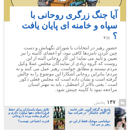
آیا جنگ زرگری روحانی با
سپاه و خامنه ای پایان یافت
؟
۲
حضور رهبر در انتخابات با شورای نگهبانش و دست
چین کردن نامزدها کافی نبود، او اعضای کابینه را نیز
تعیین و تأیید می نماید! این کار روحانی البته از این
روست که گروه زیادی از نمایندگان مجلس عملا وکیل
مردم نیستند و مطابق خواست رهبر عمل می کنند و نه
مردم! بنابراین روحانی آشکارا این موضوع را به چالش
گرفته است و نشان داده است که مجلس فعلی دکور
است ؛ یعنی بالاتر از اصطبل ، باید به مهتر اسبان
مراجعه نمود تا کابینه چینش شود.
۱۴۷
پخش
پاسخ به گزافه گویی علی خامنه
تلاش سپاه پاسداران برای حفظ
ای”آقای جنایتکار” در شرکت مپنا
قراردادهای دهها میلیارد دلاری و
درگیری پشت پرده با روحانی
دیپلماسی موشک فقط از این دو
قدرت اجتماعی چیست؟
رهبر بر می آید!