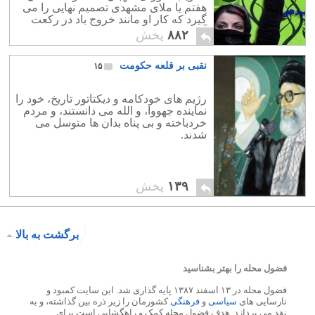
هفتم یا ملای مشهدی تصمیم نهایی را می
گیرد که کار او مانند خروج باد در رکعت
آخر نماز است که می تواند همه چیز را
۸۸۲
پخش
باطل می کند.
نقبی بر قلعه حکومت
۱۵
رژیم های خودکامه و دیکتاتور تاریخ، خود را
نماینده جهووا، و الله می دانستند، و مردم
خردباخته و بی پناه بدان ها متوسل می
شدند.
۱۳۹
پخش
برگشت به بالا
فضول محله را بهتر بشناسید
فضول محله در ۱۳ اسفند ۱۳۸۷ پایه گذاری شد. این سایت کمبود و
نارسایی های
سیاسی
و
فرهنگی
کشورمان را زیر ذره بین گذاشته، و به
نقد می پردازد. هدف فضول محله کمک و راهگشایی است برای