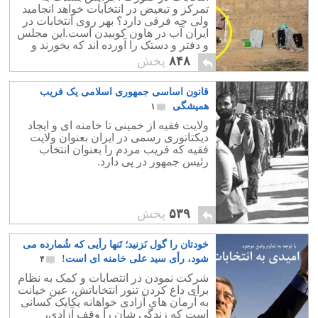
تمرکز و تبعیض در انتخابات خواهد انجامید
ولی چه فرقی دارد؟ بهر روی انتخابات در
ایران آب در هاون کوبیدن است.این مجلس
و دفتر و دستک را آورده اند که بخورند و
ببرند.پس استانی کردن و تمرکز انتخابات
۸۴۸
پخش
چندان مهم نیست!
قانون اساسی جمهوری اسلامی یک فریب
همیشگی
۱
ولایت فقیه از خمینی تا خامنه ای و ایجاد
دیکتاتوری رسمی در ایران بعنوان ولایت
فقیه که فریب مردم را بعنوان انتخاب
رئیس جمهور در پی دارد.
۵۳۹
پخش
خودتان را گول نَزنید؛ تَنها رأیی که شُمارده می
شود، رأی سید علی خامنه ای است!
۴
شرکت نمودن در انتصابات و کمک به نظام
برای داغ کردن تنور انتخاباتش، عین خیانت
به آرمان های آزادی خواهانه یکایک کسانی
است که زندگی شان را وقف آزادی،