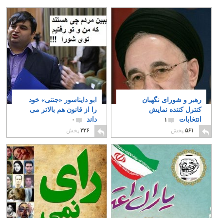
رهبر و شورای نگهبان
ابو دایناسور «جنتی» خود
کنترل کننده نمایش
را از قانون هم بالاتر می
انتخابات
داند
۰
۱
۵۶۱
پخش
۳۲۶
پخش