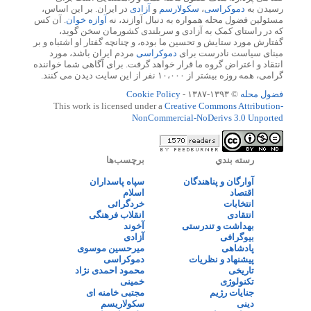
رسیدن به
دموکراسی
،
سکولارسم
و
آزادی
در ایران. بر این اساس،
مسئولین فضول محله همواره به دنبال آوازند، نه
آوازه خوان
. آن کس
که در راستای کمک به آزادی و سربلندی کشورمان سخن گوید،
گفتارش مورد ستایش و تحسین ما بوده، و چنانچه گفتار او اشتباه و بر
مبنای سیاست نادرست برای
دموکراسی
مردم ایران باشد، مورد
انتقاد و اعتراض گروه ما قرار خواهد گرفت. برای آگاهی شما خواننده
گرامی، همه روزه بیشتر از ۱۰،۰۰۰ نفر از این سایت دیدن می کنند.
فضول محله
© ۱۳۹۳-۱۳۸۷ -
Cookie Policy
This work is licensed under a
Creative Commons Attribution-
NonCommercial-NoDerivs 3.0 Unported
رسته بندي
برچسب‌ها
آوارگان و پناهندگان
سپاه پاسداران
اقتصاد
اسلام
انتخابات
خردگرائی
انتقادی
انقلاب فرهنگی
بهداشت و تندرستی
آخوند
بیوگرافی
آزادی
پادشاهی
میرحسین موسوی
پیشنهاد و نظریات
دموکراسی
تاریخی
محمود احمدی نژاد
تکنولوژی
خمینی
جنایات رژیم
مجتبی خامنه ای
دینی
سکولاریسم