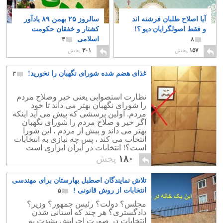
آیا اصلاح طلبان فرشته اند
سالروز ۲۵ بهمن ۸۹ یادآور
و فقط اصولگرایان دیو ؟!
کشتار و خفقان حکومت
اسلامی
۳
۸
۱۵۷
پخش
۳۰۱
پخش
غذای هضم شده شورای نگهبان را نخورید!
۳
نظارت استصوابی یعنی خیر وصلاح مردم
را شورای نگهبان بهتر می داند تا خود
مردم. اولین پرسشی که پیش می آید اینکه
اگر خیر و صلاح مردم را شورای نگهبان
بهتر می داند و پیش از مردم ، این شورا
انتخاب می کند ، پس چه نیازی به انتخابات
است؟! انتخابات در ایران ابزاری است
برای فریب مردم. اینکه مردم گمان برند
۱۸۰
پخش
که در دموکراسی زندگی می کنند و حق
انتخاب به آنها داده شده است.
تلاش نمایندگان اصطبل بهارستان برای مهندسی
انتخابات از روش قانونی !
۵
مجلس؟ دولت؟ رئیس جمهور؟ وزیر؟
دادگستری؟ هر چند که استانی شدن
انتخابات در صورت اجرایش بشدت به