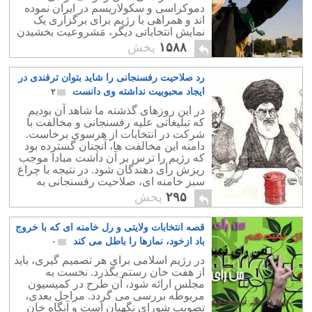
دموکراسی و سکولاریسم در ایران نموده
اند و همراهی با رژیم برای برگزاری یک
نمایش انتخاباتی دیگر، مَشروعیت بخشیدن
به نظام اسلامی است.
۱۵۸۸
پخش
رد صلاحیت رفسنجانی را شاید بتوان ترفندی در
ایجاد محبوبیت نداشته وی دانست
۲
در این روزهای گذشته ما شاهد آن بودیم
که تبلیغاتی علیه رفسنجانی و مخالفت با
شرکت در انتخابات از هرسوی برخاست.
دامنه این مخالفت ها، آنچنان گسترده بود
که رژیم را ترس بر آن داشت مبادا موجب
ریزش رأی دهندگان شود. در نتیجه با چراغ
سبز خامنه ای، صلاحیت رفسنجانی به
بهانه سن زیاد و پیری، مردود شناخته شد.
۲۹۵
پخش
قصه انتخابات ولایتی و رل خامنه ای که با خروج
باد ازخود، نمازها را باطل می کند
۰
در رژیم اسلامی برای هر تصمیم گیری، باید
از هفت خان رستم بگذرد. نخست به
مجلس ارائه شود، آن طرح در کمیسیون
مربوطه بررسی می گردد. مراحل بعدی،
تصویب شورای نگهبان است و آنگاه خان