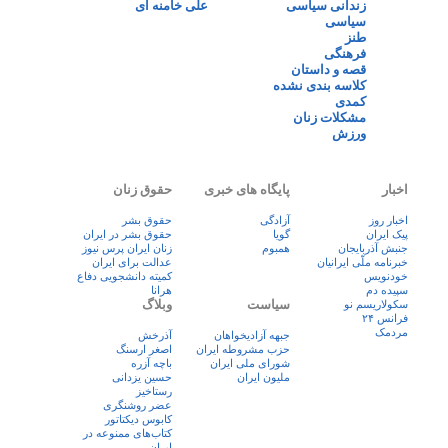
زندانی سیاسی
علی خامنه ای
سیاسی
طنز
فرهنگی
قصه و داستان
کلاسه بندی نشده
کمدی
مشکلات زنان
ورزش
اخبار
پایگاه های خبری
حقوق زنان
اخبار روز
آزادگی
حقوق بشر
پيک ايران
گویا
حقوق بشر در ایران
جنبش آذربایجان
همبوم
زنان ايران پرس نيوز
خبرنامه ملّی ایرانیان
عدالت برای ایران
خودنویس
کمیته دانشجویی دفاع
سپیده دم
هرانا
سیاست
وبلاگ
سکولاریسم نو
فرانس ۲۴
مردمک
جبهه آزادیخواهان
آذرخش
حزب مشروطه ایران
اصغر ارسنگ
شورای ملی ایران
باچه آزره
ملیون ایران
حسین یزدانی
رستاخیز
عضر روشنگری
کابوس دیکتاتور
کتاب‌های ممنوعه در
ایران