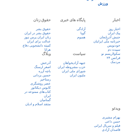
ورزش
اخبار
پایگاه های خبری
حقوق زنان
اخبار روز
آزادگی
حقوق بشر
پيک ايران
گویا
حقوق بشر در ایران
جنبش آذربایجان
همبوم
زنان ايران پرس نيوز
خبرنامه ملّی ایرانیان
عدالت برای ایران
خودنویس
کمیته دانشجویی دفاع
سپیده دم
هرانا
سیاست
وبلاگ
سکولاریسم نو
فرانس ۲۴
مردمک
جبهه آزادیخواهان
آذرخش
حزب مشروطه ایران
اصغر ارسنگ
شورای ملی ایران
باچه آزره
ملیون ایران
حسین یزدانی
رستاخیز
عضر روشنگری
کابوس دیکتاتور
کتاب‌های ممنوعه در
ایران
گمنامیان
منتقد اسلام و ادیان
ویدئو
بهرام مشیری
حسن داعی
فيلم و سريال ايرانی
قاصدان آزادی