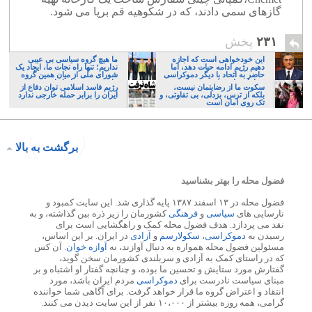
گازهای سمی دادند، که در شکوهیه قم برپا می شود.
۲۳۱
پخش
این خودخواهی است که اجازه
ما هیچ گروه سیاسی بی عیبی
دهیم رژیم ادامه حیات دهد، اما
نداریم؛ تنها راه نجات ما، ایجاد یک
حاضر به اتحاد با دیگر دموکراسی
شورای ملی از میان همین گروه
خواهان نباشیم!
های پر عیب و ایراد است
سکوت ما از رضایتمان نیست،
رژیم فاسد اسلامی توان دفاع از
بلکه از ترس، بزدلی، بی تفاوتی، و
ایران را برابر حمله خارجی ندارد
تک روی امان است
برگشت به بالا
فضول محله را بهتر بشناسید
فضول محله در ۱۳ اسفند ۱۳۸۷ پایه گذاری شد. این سایت کمبود و
نارسایی های
سیاسی
و
فرهنگی
کشورمان را زیر ذره بین گذاشته، و به
نقد می پردازد. هدف فضول محله کمک و راهگشایی است برای
رسیدن به
دموکراسی
،
سکولارسم
و
آزادی
در ایران. بر این اساس،
مسئولین فضول محله همواره به دنبال آوازند، نه
آوازه خوان
. آن کس
که در راستای کمک به آزادی و سربلندی کشورمان سخن گوید،
گفتارش مورد ستایش و تحسین ما بوده، و چنانچه گفتار او اشتباه و بر
مبنای سیاست نادرست برای
دموکراسی
مردم ایران باشد، مورد
انتقاد و اعتراض گروه ما قرار خواهد گرفت. برای آگاهی شما خواننده
گرامی، همه روزه بیشتر از ۱۰،۰۰۰ نفر از این سایت دیدن می کنند.