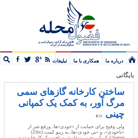
تلاش برای آزادی، دموکراسی و
THE PURSUIT OF FREEDOM,
سکولاریسم در ایران
DEMOCRACY & SECULARISM IN IRAN
درباره ما
همکاری با ما
تبلیغات
نخستین
مشترک
جستج
بایگانی
برگ
ساختن کارخانه گازهای سمی
مرگ آور، به کمک یک کمپانی
چینی
۵
ولی وقیح برای حمایت از «خودی»ها، ورفع شر از
«ناخودی»، و «بی خودی»ها، به زیبو کمت (‪(‬Zibo
Chemet،کمپانی چینی سفارش ساخت یک کارخانه تهیه