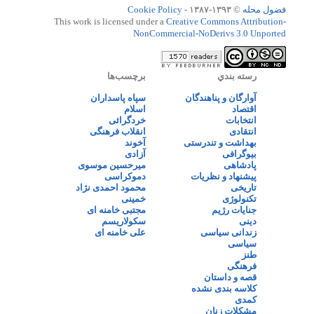
فضول محله
© ۱۳۹۳-۱۳۸۷ -
Cookie Policy
This work is licensed under a
Creative Commons Attribution-
NonCommercial-NoDerivs 3.0 Unported
رسته بندي
برچسب‌ها
آوارگان و پناهندگان
سپاه پاسداران
اقتصاد
اسلام
انتخابات
خردگرائی
انتقادی
انقلاب فرهنگی
بهداشت و تندرستی
آخوند
بیوگرافی
آزادی
پادشاهی
میرحسین موسوی
پیشنهاد و نظریات
دموکراسی
تاریخی
محمود احمدی نژاد
تکنولوژی
خمینی
جنایات رژیم
مجتبی خامنه ای
دینی
سکولاریسم
زندانی سیاسی
علی خامنه ای
سیاسی
طنز
فرهنگی
قصه و داستان
کلاسه بندی نشده
کمدی
مشکلات زنان