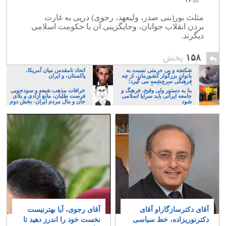
۲۶
مثلث بور(بنی صدر، ولیعهد، رجوی) درپی به غارت
بردن انقلاب جوانان، وجایگزینی آن با حکومت اسلامی
دیگرند.
۱۵۸
پخش
شکنجه و بی حرمتی نسبت به
اتحاد نامقدس میان آمریکا،
بانوان بزرگوار کشورمان، از چه
پاکستان، و ایران
فرهنگی سرچشمه می گیرد؛
ایرانی، و یا تازیان؟
بنا به دستور ولی وقیح، فرهنگ و
خرافات مذهب شیعه و سودجویی
جامعه ایرانی باید سراپا اسلامی
فرصت طلبان، مانع آزادی و بلای
شود
جان و مال مردم ایران- بخش دوم
آقای دکترسازگاراو آقای
آقای رجوی، آیا بهترنیست
دکترنوریزاده، خط سیاسی
نخست خود را اندرز دهید تا