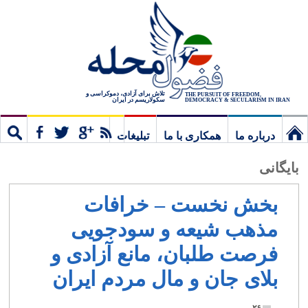
تلاش برای آزادی، دموکراسی و
THE PURSUIT OF FREEDOM,
سکولاریسم در ایران
DEMOCRACY & SECULARISM IN IRAN
درباره ما
همکاری با ما
تبلیغات
نخستین
مشترک
جستج
بایگانی
برگ
بخش نخست – خرافات
مذهب شیعه و سودجویی
فرصت طلبان، مانع آزادی و
بلای جان و مال مردم ایران