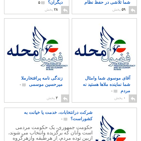
شما تلاشی در حفظ نظام
دیگران؟
۵
نیست؟
۱۷
۵۹
پخش
۲۸
پخش
آقای موسوی شما وامثال
زندگی نامه پرافتخارملا
شما نماینده ملاها هستید نه
میرحسین موسمی
۰
مردم
۰
۰
پخش
۲
پخش
شرکت درانتخابات، خدمت یا خیانت به
کشوراست؟
۰
حکومت جمهوری، یک حکومت مردمی
است وآنان که برگزیده وانتخاب می شوند،
ازبین توده مردم، از هرطبقه وازهرگروه