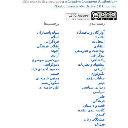
This work is licensed under a
Creative Commons Attribution-
NonCommercial-NoDerivs 3.0 Unported
رسته بندي
برچسب‌ها
آوارگان و پناهندگان
سپاه پاسداران
اقتصاد
اسلام
انتخابات
خردگرائی
انتقادی
انقلاب فرهنگی
بهداشت و تندرستی
آخوند
بیوگرافی
آزادی
پادشاهی
میرحسین موسوی
پیشنهاد و نظریات
دموکراسی
تاریخی
محمود احمدی نژاد
تکنولوژی
خمینی
جنایات رژیم
مجتبی خامنه ای
دینی
سکولاریسم
زندانی سیاسی
علی خامنه ای
سیاسی
طنز
فرهنگی
قصه و داستان
کلاسه بندی نشده
کمدی
مشکلات زنان
ورزش