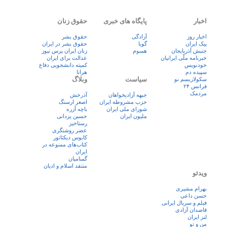
اخبار
پایگاه های خبری
حقوق زنان
اخبار روز
آزادگی
حقوق بشر
پيک ايران
گویا
حقوق بشر در ایران
جنبش آذربایجان
همبوم
زنان ايران پرس نيوز
خبرنامه ملّی ایرانیان
عدالت برای ایران
خودنویس
کمیته دانشجویی دفاع
سپیده دم
هرانا
سیاست
وبلاگ
سکولاریسم نو
فرانس ۲۴
مردمک
جبهه آزادیخواهان
آذرخش
حزب مشروطه ایران
اصغر ارسنگ
شورای ملی ایران
باچه آزره
ملیون ایران
حسین یزدانی
رستاخیز
عضر روشنگری
کابوس دیکتاتور
کتاب‌های ممنوعه در
ایران
گمنامیان
منتقد اسلام و ادیان
ویدئو
بهرام مشیری
حسن داعی
فيلم و سريال ايرانی
قاصدان آزادی
لنز ایران
من و تو