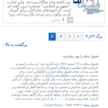
می باشند وخد متگذارمردمند. ولی عبارت
“جمهوری اسلامی” مسخره ترین گفته ای
است که آخوندهای شارلاتان برای گمراه
کردن وگول زدن مردم بکاربرده اند. زیرا
اسلام درنوع خود، یک دیکتاتوری محض
۱
پخش
وتغییرناپذیرمی باشد، وتابع زمان ومکان
نیست. […]
برگ ۳ از ۳
۳
۲
۱
<
برگشت به بالا
فضول محله را بهتر بشناسید
فضول محله در ۱۳ اسفند ۱۳۸۷ پایه گذاری شد. این سایت کمبود و
نارسایی های
سیاسی
و
فرهنگی
کشورمان را زیر ذره بین گذاشته، و به
نقد می پردازد. هدف فضول محله کمک و راهگشایی است برای
رسیدن به
دموکراسی
،
سکولارسم
و
آزادی
در ایران. بر این اساس،
مسئولین فضول محله همواره به دنبال آوازند، نه
آوازه خوان
. آن کس
که در راستای کمک به آزادی و سربلندی کشورمان سخن گوید،
گفتارش مورد ستایش و تحسین ما بوده، و چنانچه گفتار او اشتباه و بر
مبنای سیاست نادرست برای
دموکراسی
مردم ایران باشد، مورد
انتقاد و اعتراض گروه ما قرار خواهد گرفت. برای آگاهی شما خواننده
گرامی، همه روزه بیشتر از ۱۰،۰۰۰ نفر از این سایت دیدن می کنند.
فضول محله
© ۱۳۹۳-۱۳۸۷ -
Cookie Policy