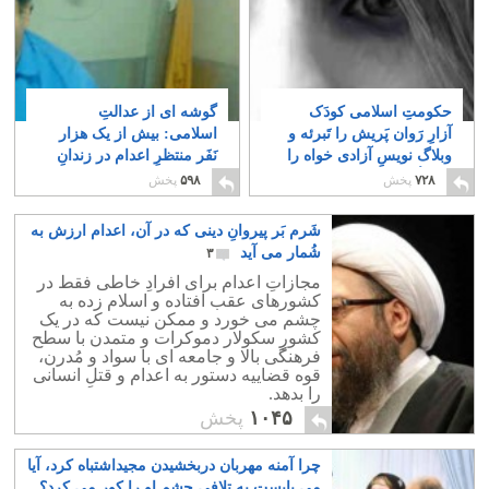
حکومتِ اسلامی کودَک
گوشه ای از عدالتِ
آزارِ رَوان پَریش را تَبرئه و
اسلامی: بیش از یک هزار
وبلاگ نویسِ آزادی خواه را
نَفَر منتظرِ اعدام در زندانِ
می کُشَد!
رجایی شهر!
۶
۲
۷۲۸
پخش
۵۹۸
پخش
شَرم بَر پیروانِ دینی که در آن، اعدام ارزش به
شُمار می آید
۳
مجازاتِ اعدام برای افرادِ خاطی فقط در
کشورهای عقب افتاده و اسلام زده به
چشم می خورد و ممکن نیست که در یک
کشورِ سکولار دموکرات و متمدن با سطح
فرهنگی بالا و جامعه ای با سواد و مُدرن،
قوه قضاییه دستور به اعدام و قتلِ انسانی
را بدهد.
۱۰۴۵
پخش
چرا آمنه مهربان دربخشیدن مجیداشتباه کرد، آیا
می بایست به تلافی چشم او را کور می کرد؟