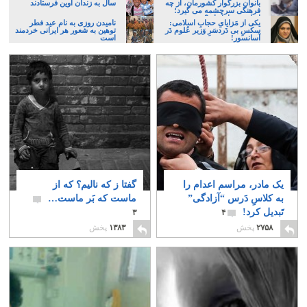
بانوان بزرگوار کشورمان، از چه
سال به زندان اوین فرستادند
فرهنگی سرچشمه می گیرد؛
ایرانی، و یا تازیان؟
یکی از مَزایایِ حجابِ اسلامی:
نامیدن روزی به نام عید فطر
سکسِ بی دَردسَرِ وَزیر عُلوم دَر
توهین به شعور هر ایرانی خردمند
آسانسور!
است
یک مادر، مراسم اعدام را
گفتا ز که نالیم؟ که از
به کلاسِ دَرس “آزادگی”
ماست که بَر ماست…
تَبدیل کرد!
۳
۴
۲۷۵۸
پخش
۱۳۸۳
پخش