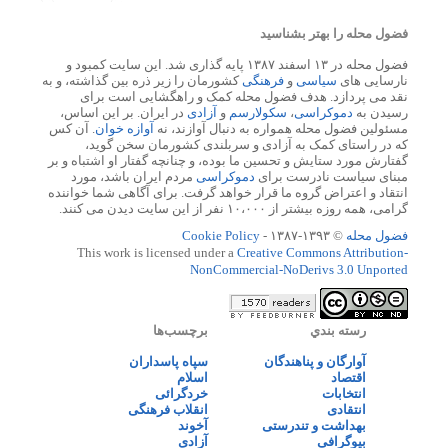
فضول محله را بهتر بشناسید
فضول محله در ۱۳ اسفند ۱۳۸۷ پایه گذاری شد. این سایت کمبود و
نارسایی های
سیاسی
و
فرهنگی
کشورمان را زیر ذره بین گذاشته، و به
نقد می پردازد. هدف فضول محله کمک و راهگشایی است برای
رسیدن به
دموکراسی
،
سکولارسم
و
آزادی
در ایران. بر این اساس،
مسئولین فضول محله همواره به دنبال آوازند، نه
آوازه خوان
. آن کس
که در راستای کمک به آزادی و سربلندی کشورمان سخن گوید،
گفتارش مورد ستایش و تحسین ما بوده، و چنانچه گفتار او اشتباه و بر
مبنای سیاست نادرست برای
دموکراسی
مردم ایران باشد، مورد
انتقاد و اعتراض گروه ما قرار خواهد گرفت. برای آگاهی شما خواننده
گرامی، همه روزه بیشتر از ۱۰،۰۰۰ نفر از این سایت دیدن می کنند.
فضول محله
© ۱۳۹۳-۱۳۸۷ -
Cookie Policy
This work is licensed under a
Creative Commons Attribution-
NonCommercial-NoDerivs 3.0 Unported
رسته بندي
برچسب‌ها
آوارگان و پناهندگان
سپاه پاسداران
اقتصاد
اسلام
انتخابات
خردگرائی
انتقادی
انقلاب فرهنگی
بهداشت و تندرستی
آخوند
بیوگرافی
آزادی