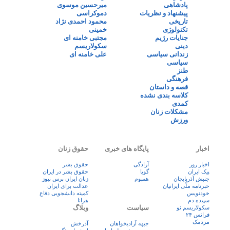
پادشاهی
میرحسین موسوی
پیشنهاد و نظریات
دموکراسی
تاریخی
محمود احمدی نژاد
تکنولوژی
خمینی
جنایات رژیم
مجتبی خامنه ای
دینی
سکولاریسم
زندانی سیاسی
علی خامنه ای
سیاسی
طنز
فرهنگی
قصه و داستان
کلاسه بندی نشده
کمدی
مشکلات زنان
ورزش
اخبار
پایگاه های خبری
حقوق زنان
اخبار روز
آزادگی
حقوق بشر
پيک ايران
گویا
حقوق بشر در ایران
جنبش آذربایجان
همبوم
زنان ايران پرس نيوز
خبرنامه ملّی ایرانیان
عدالت برای ایران
خودنویس
کمیته دانشجویی دفاع
سپیده دم
هرانا
سیاست
وبلاگ
سکولاریسم نو
فرانس ۲۴
مردمک
جبهه آزادیخواهان
آذرخش