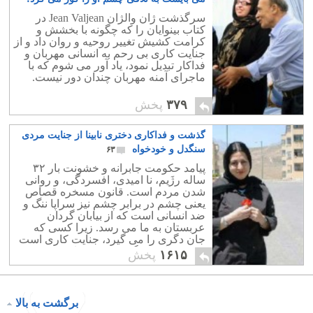
۱۵
سرگذشت ژان والژان Jean Valjean در
کتاب بینوایان را که چگونه با بخشش و
کرامت کشیش تغییر روحیه و روان داد و از
جنایت کاری بی رحم به انسانی مهربان و
فداکار تبدیل نمود، یاد آور می شوم که با
ماجرای آمنه مهربان چندان دور نیست.
۳۷۹
پخش
گذشت و فداکاری دختری نابینا از جنایت مردی
سنگدل و خودخواه
۶۳
پیامد حکومت جابرانه و خشونت بار ۳۲
ساله رژَیم، نا امیدی، افسردگی، و روانی
شدن مردم است. قانون مسخره قصاص
یعنی چشم در برابر چشم نیز سراپا ننگ و
ضد انسانی است که از بیابان گردان
عربستان به ما می رسد. زیرا کسی که
جان دگری را می گیرد، جنایت کاری است
که به جنایتی دیگر دست زده است.
۱۶۱۵
پخش
برگشت به بالا