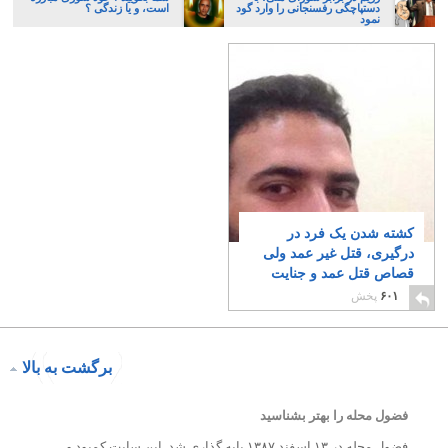
دستپاچگی رفسنجانی را وارد گود
است، و یا زندگی ؟
نمود
کشته شدن یک فرد در
درگیری، قتل غیر عمد ولی
قصاص قتل عمد و جنایت
است
۸
۶۰۱
پخش
برگشت به بالا
فضول محله را بهتر بشناسید
فضول محله در ۱۳ اسفند ۱۳۸۷ پایه گذاری شد. این سایت کمبود و