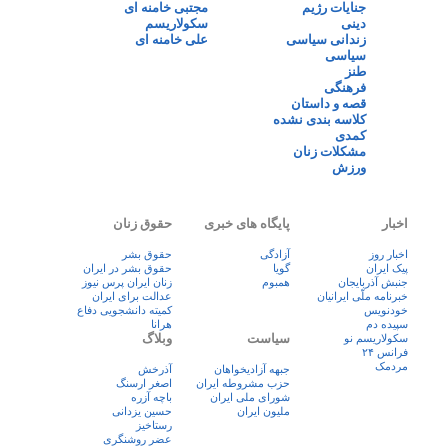
جنایات رژیم
مجتبی خامنه ای
دینی
سکولاریسم
زندانی سیاسی
علی خامنه ای
سیاسی
طنز
فرهنگی
قصه و داستان
کلاسه بندی نشده
کمدی
مشکلات زنان
ورزش
اخبار
پایگاه های خبری
حقوق زنان
اخبار روز
آزادگی
حقوق بشر
پيک ايران
گویا
حقوق بشر در ایران
جنبش آذربایجان
همبوم
زنان ايران پرس نيوز
خبرنامه ملّی ایرانیان
عدالت برای ایران
خودنویس
کمیته دانشجویی دفاع
سپیده دم
هرانا
سیاست
وبلاگ
سکولاریسم نو
فرانس ۲۴
مردمک
جبهه آزادیخواهان
آذرخش
حزب مشروطه ایران
اصغر ارسنگ
شورای ملی ایران
باچه آزره
ملیون ایران
حسین یزدانی
رستاخیز
عضر روشنگری