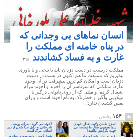
انسان نماهای بی وجدانی که
در پناه خامنه ای مملکت را
غارت و به فساد کشاندند
۲
مملکت دربست در دست دزدان باید با تلخی و نا باوری
بپذیریم که مملکت ما هم اکنون در بست در دست
دزدان است و امکان کم ترین پیشرفت در آن وجود
ندارد. مملکتی که سرتاسر آن را آخوند و آخوند مرام
اشغال کرده، و ملتی که از روی ناتوانی درگیر با
میکربی واگیر و خطرناک به نام آخوند است و یارای
نفس کشیدن ندارد.
۱۵۴
پخش
اصلاح طلبانِ ولایَت مَدار؛ مَهدی
آخوند می گوید: سزای یوسف
شما همچون سَتارِ ما نیست، بی
نادرخانی به دلیل جدا شدن از دین
جَهت نگرانَش نَباشید!
اسلام، مرگ است
رژیم در برابر شورای ملی، با
شما بگویید : خود سوزی مبارزه