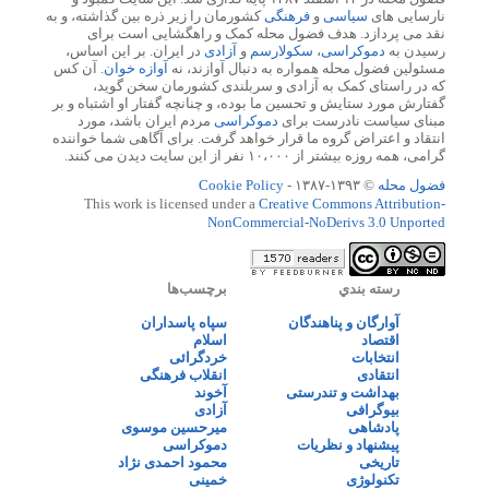
نارسایی های
سیاسی
و
فرهنگی
کشورمان را زیر ذره بین گذاشته، و به
نقد می پردازد. هدف فضول محله کمک و راهگشایی است برای
رسیدن به
دموکراسی
،
سکولارسم
و
آزادی
در ایران. بر این اساس،
مسئولین فضول محله همواره به دنبال آوازند، نه
آوازه خوان
. آن کس
که در راستای کمک به آزادی و سربلندی کشورمان سخن گوید،
گفتارش مورد ستایش و تحسین ما بوده، و چنانچه گفتار او اشتباه و بر
مبنای سیاست نادرست برای
دموکراسی
مردم ایران باشد، مورد
انتقاد و اعتراض گروه ما قرار خواهد گرفت. برای آگاهی شما خواننده
گرامی، همه روزه بیشتر از ۱۰،۰۰۰ نفر از این سایت دیدن می کنند.
فضول محله
© ۱۳۹۳-۱۳۸۷ -
Cookie Policy
This work is licensed under a
Creative Commons Attribution-
NonCommercial-NoDerivs 3.0 Unported
رسته بندي
برچسب‌ها
آوارگان و پناهندگان
سپاه پاسداران
اقتصاد
اسلام
انتخابات
خردگرائی
انتقادی
انقلاب فرهنگی
بهداشت و تندرستی
آخوند
بیوگرافی
آزادی
پادشاهی
میرحسین موسوی
پیشنهاد و نظریات
دموکراسی
تاریخی
محمود احمدی نژاد
تکنولوژی
خمینی