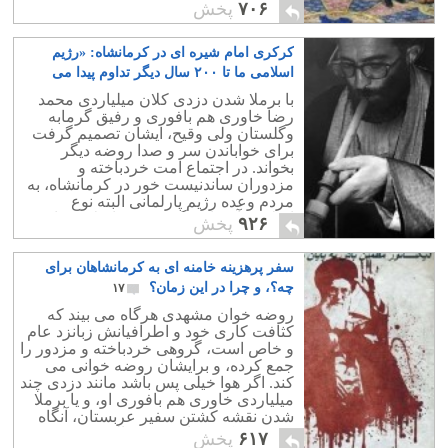
انگلیس وا می دارد.
۷۰۶
پخش
کرکری امام شیره ای در کرمانشاه: «رژیم
اسلامی ما تا ۲۰۰ سال دیگر تداوم پیدا می
کند»!
۲۴
با برملا شدن دزدی کلان میلیاردی محمد
رضا خاوری هم بافوری و رفیق گرمابه
وگلستان ولی وقیح، ایشان تصمیم گرفت
برای خواباندن سر و صدا روضه دیگر
بخواند. در اجتماع امت خردباخته و
مزدوران ساندنیست خور در کرمانشاه، به
مردم وعده رژیم پارلمانی البته نوع
اسلامی آن داد و گفت رژیم اسلامی تا ۲۰۰
۹۲۶
پخش
سال ادامه می یابد.
سفر پرهزینه خامنه ای به کرمانشاهان برای
چه؟، و چرا در این زمان؟
۱۷
روضه خوان مشهدی هرگاه می بیند که
کثافت کاری خود و اطرافیانش زبانزد عام
و خاص است، گروهی خردباخته و مزدور را
جمع کرده، و برایشان روضه خوانی می
کند. اگر هوا خیلی پس باشد مانند دزدی چند
میلیاردی خاوری هم بافوری او، و یا برملا
شدن نقشه کشتن سفیر عربستان، آنگاه
دست به یک مسافرت جنجالی و پرهزینه
۶۱۷
پخش