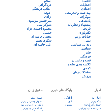
اقتصاد
اسلام
انتخابات
خردگرائی
انتقادی
انقلاب فرهنگی
بهداشت و تندرستی
آخوند
بیوگرافی
آزادی
پادشاهی
میرحسین موسوی
پیشنهاد و نظریات
دموکراسی
تاریخی
محمود احمدی نژاد
تکنولوژی
خمینی
جنایات رژیم
مجتبی خامنه ای
دینی
سکولاریسم
زندانی سیاسی
علی خامنه ای
سیاسی
طنز
فرهنگی
قصه و داستان
کلاسه بندی نشده
کمدی
مشکلات زنان
ورزش
اخبار
پایگاه های خبری
حقوق زنان
اخبار روز
آزادگی
حقوق بشر
پيک ايران
گویا
حقوق بشر در ایران
جنبش آذربایجان
همبوم
زنان ايران پرس نيوز
خبرنامه ملّی ایرانیان
عدالت برای ایران