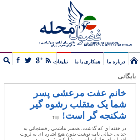
تلاش برای آزادی، دموکراسی و
THE PURSUIT OF FREEDOM,
سکولاریسم در ایران
DEMOCRACY & SECULARISM IN IRAN
درباره ما
همکاری با ما
تبلیغات
نخستین
مشترک
جستج
بایگانی
برگ
خانم عفت مرعشی پسر
شما یک متقلب رشوه گیر
شکنجه گر است!
۴
در هفته ای که گذشت، همسر هاشمی رفسنجانی به
خدایی خیالی نامه نوشت بدون هیچ اشاره ای به ثروت
افسانه ای خانواده اش و مشارکت شوهرش در