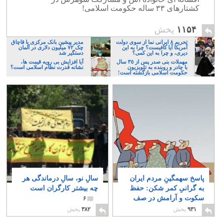
کشتارهای ۳۳ ساله حکومت اسلامی!
۱۱۵۴
پخش
تحریم ۸ ایرانی نما از سوی دولت
مدیر پیشین بانک مرکزی با قاچاق
آمریکا آیا کافیست؟ چرا به این
چک ۷۲ میلیون دلاری در آلمان
دیری، و چرا به این کمی؟
دستگیر شد
مهملات بنی صدر پس از ٣٥ سال
آیا افزایش بی رویه قیمت ها،
با چادر و روبنده به تلویزیون
نشانه قدرت نظام اسلامی است؟
حکومت اسلامی بازگشته است!
پاسخ سهمگینِ مردم ایران
سالِ نو، سالِ درماندگی هر
به گرانیِ کمر شکن: حفظ
چه بیشتر کارگران است
سکوت و آرامش در صف
۶
های خرید مُرغ!
۱۵
۹۳۱
پخش
۳۸۲
پخش