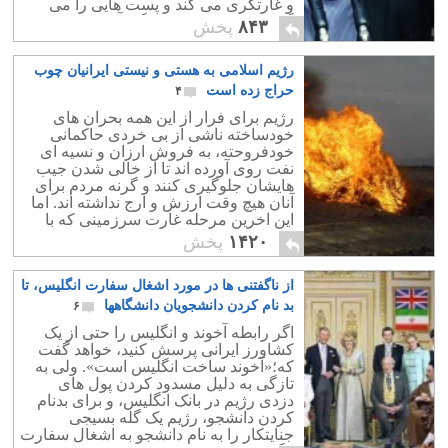
و غارتگری می کند و پست هایی را می
گیرد که کمترین شایستگی آن ها را نداشته
۸۴۳
پخش
است.
رژیم اسلامی به هستی و نیستی ایرانیان چوب
حراج زده است
۴
رژیم برای فرار از این همه بحران های
خودساخته ناشی از بی خردی حاکمانی
خودفروحته، به فروش ارزان و نسیه ای
نفت روی آورده اند تا از خالی شدن جیب
هایشان جلوگیری کنند و گرنه مردم برای
آنان هیچ وقت ارزش و ارج نداشته اند. اما
این اخرین مرحله غارت سرزمینی که با
اعتماد به این جلادان، باید چنین تاوان
۱۴۲۰
پخش
بدهند؟
از ناگفتنی ها در مورد اشغال سفارت انگلیس، تا
بد نام کردن دانشجویان دانشگاهها
۶
اگر رابطه آخوند و انگلیس را حتی از یک
کشاورز ایرانی پرسش کنید، خواهد گفت
که؛«آخوند ساخت انگلیس است». ولی به
تازگی به دلیل مسدود کردن پول های
دزدی رژیم در بانک انگلیس، و برای بدنام
کردن دانشجو، رژیم یک گله بسیجی
جنایتکار را به نام دانشجو به اشغال سفارت