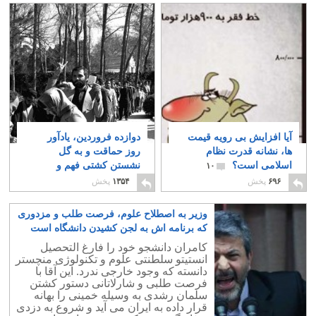
آیا افزایش بی رویه قیمت
دوازده فروردین، یادآور
ها، نشانه قدرت نظام
روز حماقت و به گل
اسلامی است؟
نشستن کشتی فهم و
۱۰
شعور ایرانی است
۱۲
۶۹۶
پخش
۱۳۵۴
پخش
وزیر به اصطلاح علوم، فرصت طلب و مزدوری
که برنامه اش به لجن کشیدن دانشگاه است
۳
کامران دانشجو خود را فارغ التحصیل
انستیتو سلطنتی علوم و تکنولوژی منچستر
دانسته که وجود خارجی ندرد. این آقا با
فرصت طلبی و شارلاتانی دستور کشتن
سلمان رشدی به وسیله خمینی را بهانه
قرار داده به ایران می آید و شروع به دزدی