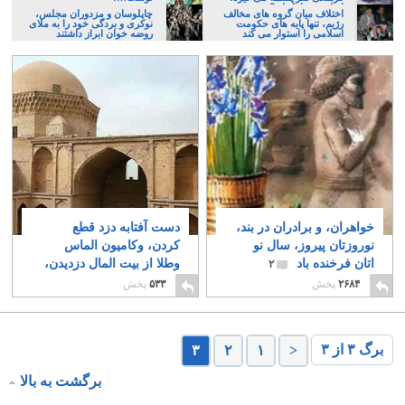
ایرانی، و یا تازیان؟
اختلاف میان گروه های مخالف
چاپلوسان و مزدوران مجلس،
رژیم، تنها پایه های حکومت
نوکری و بردگی خود را به ملای
اسلامی را استوار می کند
روضه خوان ابراز داشتند
خواهران، و برادران در بند،
دست آفتابه دزد قطع
نوروزتان پیروز، سال نو
کردن، وکامیون الماس
اتان فرخنده باد
وطلا از بیت المال دزدیدن،
۲
هردو عدل اسلامی است
۲۶۸۴
پخش
۵۳۳
پخش
۷
برگ ۳ از ۳
۳
۲
۱
<
برگشت به بالا