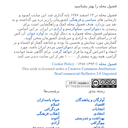
فضول محله را بهتر بشناسید
فضول محله در ۱۳ اسفند ۱۳۸۷ پایه گذاری شد. این سایت کمبود و
نارسایی های
سیاسی
و
فرهنگی
کشورمان را زیر ذره بین گذاشته، و به
نقد می پردازد. هدف فضول محله کمک و راهگشایی است برای
رسیدن به
دموکراسی
،
سکولارسم
و
آزادی
در ایران. بر این اساس،
مسئولین فضول محله همواره به دنبال آوازند، نه
آوازه خوان
. آن کس
که در راستای کمک به آزادی و سربلندی کشورمان سخن گوید،
گفتارش مورد ستایش و تحسین ما بوده، و چنانچه گفتار او اشتباه و بر
مبنای سیاست نادرست برای
دموکراسی
مردم ایران باشد، مورد
انتقاد و اعتراض گروه ما قرار خواهد گرفت. برای آگاهی شما خواننده
گرامی، همه روزه بیشتر از ۱۰،۰۰۰ نفر از این سایت دیدن می کنند.
فضول محله
© ۱۳۹۳-۱۳۸۷ -
Cookie Policy
This work is licensed under a
Creative Commons Attribution-
NonCommercial-NoDerivs 3.0 Unported
رسته بندي
برچسب‌ها
آوارگان و پناهندگان
سپاه پاسداران
اقتصاد
اسلام
انتخابات
خردگرائی
انتقادی
انقلاب فرهنگی
بهداشت و تندرستی
آخوند
بیوگرافی
آزادی
پادشاهی
میرحسین موسوی