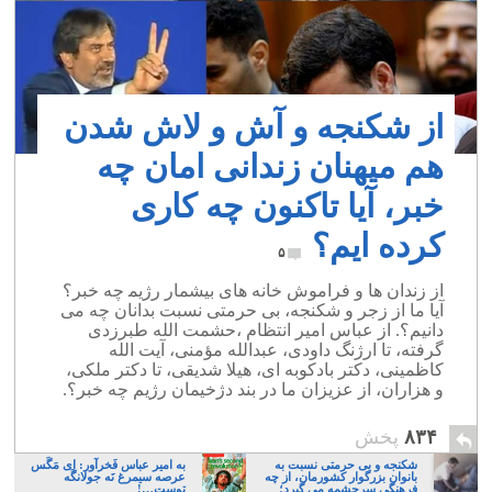
از شکنجه و آش و لاش شدن
هم میهنان زندانی امان چه
خبر، آیا تاکنون چه کاری
کرده ایم؟
۵
از زندان ها و فراموش خانه های بیشمار رژیم‍ چه خبر؟
آیا ما از زجر و شکنجه، بی حرمتی نسبت بدانان چه می
دانیم؟. از عباس امیر انتظام ،حشمت الله طبرزدی
گرفته، تا ارژنگ داودی، عبدالله مؤمنی، آیت الله
کاظمینی، دکتر بادکوبه ای، هیلا شدیقی، تا دکتر ملکی،
و هزاران، از عزیزان ما در بند دژخیمان رژیم چه خبر؟.
۸۳۴
پخش
شکنجه و بی حرمتی نسبت به
به امیر عباس فَخرآور: اِی مَگَس
بانوان بزرگوار کشورمان، از چه
عرصه سیمرغ نَه جولانگَه
فرهنگی سرچشمه می گیرد؛
توست…!