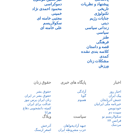
پیشنهاد و نظریات
دموکراسی
تاریخی
محمود احمدی نژاد
تکنولوژی
خمینی
جنایات رژیم
مجتبی خامنه ای
دینی
سکولاریسم
زندانی سیاسی
علی خامنه ای
سیاسی
طنز
فرهنگی
قصه و داستان
کلاسه بندی نشده
کمدی
مشکلات زنان
ورزش
اخبار
پایگاه های خبری
حقوق زنان
اخبار روز
آزادگی
حقوق بشر
پيک ايران
گویا
حقوق بشر در ایران
جنبش آذربایجان
همبوم
زنان ايران پرس نيوز
خبرنامه ملّی ایرانیان
عدالت برای ایران
خودنویس
کمیته دانشجویی دفاع
سپیده دم
هرانا
سیاست
وبلاگ
سکولاریسم نو
فرانس ۲۴
مردمک
جبهه آزادیخواهان
آذرخش
حزب مشروطه ایران
اصغر ارسنگ