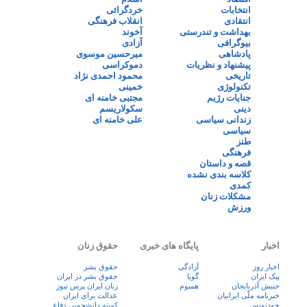
انتخابات
خردگرائی
انتقادی
انقلاب فرهنگی
بهداشت و تندرستی
آخوند
بیوگرافی
آزادی
پادشاهی
میرحسین موسوی
پیشنهاد و نظریات
دموکراسی
تاریخی
محمود احمدی نژاد
تکنولوژی
خمینی
جنایات رژیم
مجتبی خامنه ای
دینی
سکولاریسم
زندانی سیاسی
علی خامنه ای
سیاسی
طنز
فرهنگی
قصه و داستان
کلاسه بندی نشده
کمدی
مشکلات زنان
ورزش
اخبار
پایگاه های خبری
حقوق زنان
اخبار روز
آزادگی
حقوق بشر
پيک ايران
گویا
حقوق بشر در ایران
جنبش آذربایجان
همبوم
زنان ايران پرس نيوز
خبرنامه ملّی ایرانیان
عدالت برای ایران
خودنویس
کمیته دانشجویی دفاع