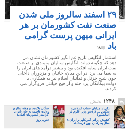
۲۹ اسفند سالروز ملی شدن
صنعت نفت کشورمان بر هر
ایرانی میهن پرست گرامی
باد
۱۸
استثمار انگلیس تاریخ غم انگیز کشورمان نشان می
دهد که چگونه دولت انگلیس سالیان متمادی بر صنعت
نفت ایران سایه افکنده بود و بیشتر درآمد های ایران را
به یغما می برد. در این میان، خائنان و مزدوران داخلی
چون شیخ خزئل و فدائیان اسلام نیز به همکاری با
دولت بیگانگان پرداخته و از هیچ خیانتی فروگزار نمی
کردند.
۱۲۴۸
پخش
یکی از مَزایایِ حجابِ اسلامی:
سگان ولایت، درهفته سالروز
سکسِ بی دَردسَرِ وَزیر عُلوم دَر
ولادت فاطمه به جان بانوان
آسانسور!
گرانقدر کشورمان افتادند
کشیش ایرانی آمریکایی را برای ۸
تقویم روز
سال به زندان اوین فرستادند