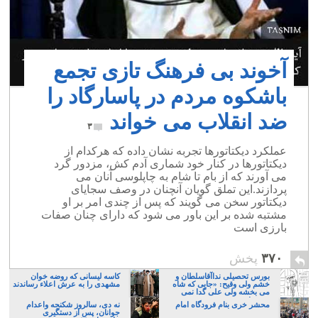
آخوند بی فرهنگ تازی تجمع
باشکوه مردم در پاسارگاد را
ضد انقلاب می خواند
۳
عملکرد دیکتاتورها تجربه نشان داده که هرکدام از
دیکتاتورها در کنار خود شماری آدم کش، مزدور گرد
می آورند که از بام تا شام به چاپلوسی آنان می
پردازند.این تملق گویان آنچنان در وصف سجایای
دیکتاتور سخن می گویند که پس از چندی امر بر او
مشتبه شده بر این باور می شود که دارای چنان صفات
بارزی است
۳۷۰
پخش
بورس تحصیلی نداآقاسلطان و
کاسه لیسانی که روضه خوان
خشم ولی وقیح: «جایی که شاه
مشهدی را به عرش اعلاء رساندند
می بخشه ولی علی گدا نمی
بخشه!»
محشر خری بنام فرودگاه امام
نه دی، سالروز شکنجه واعدام
جوانان، پس از دستگیری