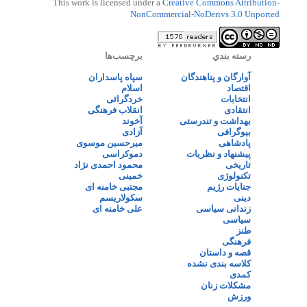
This work is licensed under a
Creative Commons Attribution-
NonCommercial-NoDerivs 3.0 Unported
رسته بندي
برچسب‌ها
آوارگان و پناهندگان
سپاه پاسداران
اقتصاد
اسلام
انتخابات
خردگرائی
انتقادی
انقلاب فرهنگی
بهداشت و تندرستی
آخوند
بیوگرافی
آزادی
پادشاهی
میرحسین موسوی
پیشنهاد و نظریات
دموکراسی
تاریخی
محمود احمدی نژاد
تکنولوژی
خمینی
جنایات رژیم
مجتبی خامنه ای
دینی
سکولاریسم
زندانی سیاسی
علی خامنه ای
سیاسی
طنز
فرهنگی
قصه و داستان
کلاسه بندی نشده
کمدی
مشکلات زنان
ورزش