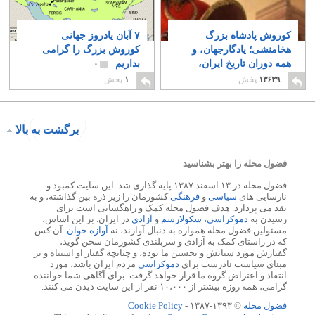
کوروش پادشاه بزرگ
۷ آبان یادروز جهانی
هخامنشی؛ یادگارجهان، و
کوروش بزرگ را گرامی
همه دوران تاریخ ایران،
بداریم
۰
ازگذشته، حال، و آینده
۱۳۶۲۹
پخش
۱
پخش
۱۵
برگشت به بالا
فضول محله را بهتر بشناسید
فضول محله در ۱۳ اسفند ۱۳۸۷ پایه گذاری شد. این سایت کمبود و
نارسایی های
سیاسی
و
فرهنگی
کشورمان را زیر ذره بین گذاشته، و به
نقد می پردازد. هدف فضول محله کمک و راهگشایی است برای
رسیدن به
دموکراسی
،
سکولارسم
و
آزادی
در ایران. بر این اساس،
مسئولین فضول محله همواره به دنبال آوازند، نه
آوازه خوان
. آن کس
که در راستای کمک به آزادی و سربلندی کشورمان سخن گوید،
گفتارش مورد ستایش و تحسین ما بوده، و چنانچه گفتار او اشتباه و بر
مبنای سیاست نادرست برای
دموکراسی
مردم ایران باشد، مورد
انتقاد و اعتراض گروه ما قرار خواهد گرفت. برای آگاهی شما خواننده
گرامی، همه روزه بیشتر از ۱۰،۰۰۰ نفر از این سایت دیدن می کنند.
فضول محله
© ۱۳۹۳-۱۳۸۷ -
Cookie Policy