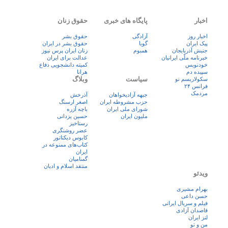
اخبار
پایگاه های خبری
حقوق زنان
اخبار روز
آزادگی
حقوق بشر
پيک ايران
گویا
حقوق بشر در ایران
جنبش آذربایجان
همبوم
زنان ايران پرس نيوز
خبرنامه ملّی ایرانیان
عدالت برای ایران
خودنویس
کمیته دانشجویی دفاع
سپیده دم
هرانا
سیاست
وبلاگ
سکولاریسم نو
فرانس ۲۴
مردمک
جبهه آزادیخواهان
آذرخش
حزب مشروطه ایران
اصغر ارسنگ
شورای ملی ایران
باچه آزره
ملیون ایران
حسین یزدانی
رستاخیز
عضر روشنگری
کابوس دیکتاتور
کتاب‌های ممنوعه در
ایران
گمنامیان
منتقد اسلام و ادیان
ویدئو
بهرام مشیری
حسن داعی
فيلم و سريال ايرانی
قاصدان آزادی
لنز ایران
من و تو