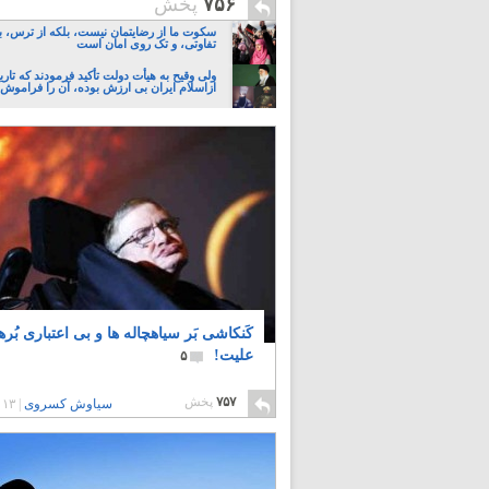
۷۵۶
پخش
سکوت ما از رضایتمان نیست، بلکه از ترس، ب
تفاوتی، و تک روی امان است
ولی وقیح به هیأت دولت تأکید فرمودند که تار
ازاسلام ایران بی ارزش بوده، آن را فراموش 
کَنکاشی بَر سیاهچاله ها و بی اعتباری بُره
علیت!
۵
۷۵۷
پخش
سیاوش کسروی
|
۱۳ سال پیش