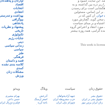
 ۱۳۸۷ پایه گذاری شد. این سایت کمبود و
آوارگان و پناهندگان
زیر ذره بین گذاشته، و به
اقتصاد
اهگشایی است برای رسیدن
انتخابات
. بر این اساس، مسئولین
انتقادی
ه خوان
. آن کس که در
بهداشت و تندرستی
 سخن گوید، گفتارش مورد
بیوگرافی
 اشتباه و بر مبنای سیاست
پادشاهی
مورد انتقاد و اعتراض گروه
پیشنهاد و نظریات
نده گرامی، همه روزه بیشتر
تاریخی
تکنولوژی
جنایات رژیم
دینی
This work is licens
زندانی سیاسی
سیاسی
طنز
فرهنگی
قصه و داستان
کلاسه بندی نشده
کمدی
مشکلات زنان
ورزش
حقوق زنان
سیاست
وبلاگ
ویدئو
حقوق بشر
جبهه آزادیخواهان
آذرخش
بهرام مشیری
حقوق بشر در ایران
حزب مشروطه ایران
اصغر ارسنگ
حسن داعی
زنان ايران پرس نيوز
شورای ملی ایران
باچه آزره
فيلم و سريال ايران