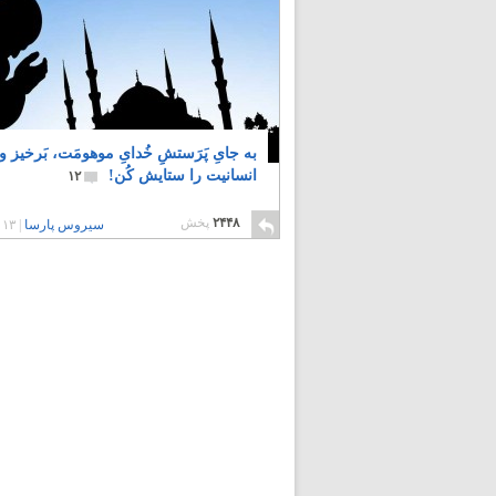
به جایِ پَرَستشِ خُدایِ موهومَت، بَرخیز و
انسانیت را ستایش کُن!
۱۲
۲۴۴۸
پخش
سیروس پارسا
|
۱۳ سال پیش