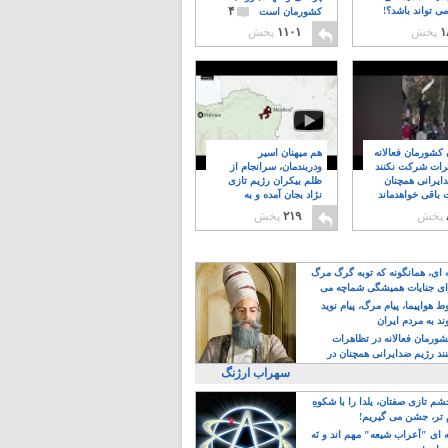
۴
ی تواند باشد؟!
کشورمان است
۱
پخش
۱۱۰۱
پخش
ن کشورمان فعالانه
هم میهنان اسیر
رات شرکت نکنند
ودربندمان، سرانجام از
ایرانی همچنان
ظلم بیکران رژیم تازی
 باقی خواهدماند
نژاد بجان آمده و به
۸
خبابانها ریختند
پخش
۲۱۹
پخش
ه ای، همانگونه که توبه گرگ مرگ
ی جنایات همیشگی شماچه می
!
 هواپیما، پیام مرگ، پیام نوید
د به مردم ایران
کشورمان فعالانه در تظاهرات
د رژیم ضدایرانی همچنان در
 خواهدماند
سهراب ارژنگ
م تازی صفتان، یلدا را با شکوهِ
 تر، جشن می گیریم!
 ای "اَعراب شیعه" مهم اند و نَه