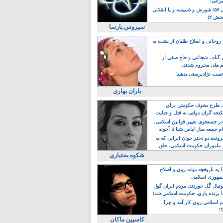
یرانی!
رویداد سال ۵۷؛ شورش و دَسیسه و یا انقلابی
خش ۲)
سیروس پارسا
روحانی و اصلاح طلبان از پشت به
ی گناه ، شجاعی و حاج صفی از
یم ملی محروم شدند.
ست نژادپرستی بدهید!
باران بهاری
طرح مخوف حکومتی برای
جه گران دولتی به قتل و جنایت
در جستجوی تغییر قوانین اسلامی،
ام جمعه مدل لباس شنا تا آخوند
مجنسگرا!
رونده دو دختر جوان ایرانی که به
 ماموران حکومت اسلامی، حلق
شکوه بختیاری
 به تاریخچه میانه روی و اصلاح
مهوری اسلامی
وتبال گًل خوردند، مردم ایران گول
ا برنده بازی، حکومت اسلامی شد!
م اسلامی روی کار آمد و چرا
؟!
کاسپین ماکان