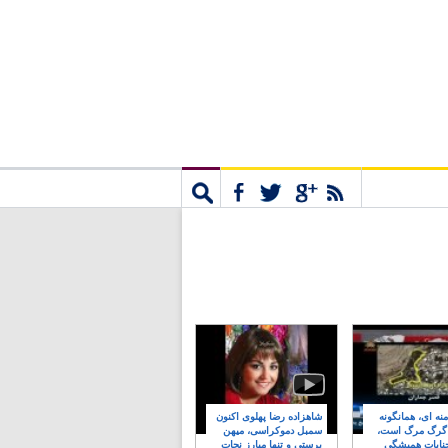
مشترک
جستجو
نه ای، همانگونه
شاهزاده رضا پهلوی اکنون
 گرگ مرگ است،
سمبل دموکراسی، میهن
نایات همیشگی
پرستی و تنها مبارز نجات