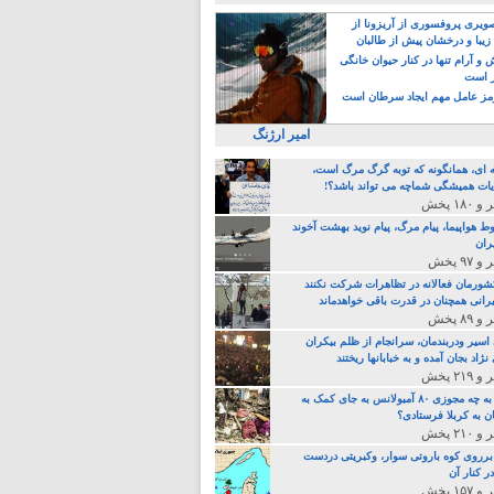
یری پروفسوری از آریزونا از
زیبا و درخشان پیش از طالبان
 آرام تنها در کنار حیوان خانگی
ر است
ز عامل مهم ایجاد سرطان است
امیر ارژنگ
ه ای، همانگونه که توبه گرگ مرگ است،
ات همیشگی شماچه می تواند باشد؟!
ط هواپیما، پیام مرگ، پیام نوید بهشت آخوند
ران
 کشورمان فعالانه در تظاهرات شرکت نکنند
رانی همچنان در قدرت باقی خواهدماند
 اسیر ودربندمان، سرانجام از ظلم بیکران
نژاد بجان آمده و به خبابانها ریختند
خامنه ای، به چه مجوزی ۸۰ آمبولانس به جای کمک به
ن به کربلا فرستادی؟
 برروی کوه باروتی سوار، وکبریتی دردست
ر کنار آن