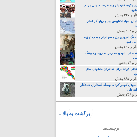
م ولایت فقیه با وجود نفرت عمومی مردم
 شود
اران، سپاه اختاپوس دزد و چپاولگر اصلی
ت
جنگ افروزی رژیم سرانجام موجب تجزیه
می شود
تحصیلی با وجود مدارس مخروبه و فرهنگ
نی
لائی کردها برای جداکردن بخشهای محل
د
یهنان کولبر کرد به وسیله پاسداران جنایتکار
مه دارد
برگشت به بالا
برچسب‌ها