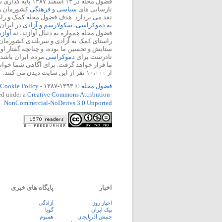
فضول محله در ۱۳ اسفند
نارسایی های
سیاسی
و
فرهنگی
کشورمان را 
نقد می پردازد. هدف فضول محله کمک و ر
به
دموکراسی
،
سکولارسم
و
آزادی
در ایران
فضول محله همواره به دنبال آوازند، نه
آواز
راستای کمک به آزادی و سربلندی کشورمان
ستایش و تحسین ما بوده، و چنانچه گفتار او
نادرست برای
دموکراسی
مردم ایران باشد، 
ما قرار خواهد گرفت. برای آگاهی شما خوان
از ۱۰،۰۰۰ نفر از این سایت دیدن می کنند.
فضول محله
© ۱۳۹۳-۱۳۸۷ -
Cookie Policy
ed under a
Creative Commons Attribution-
NonCommercial-NoDerivs 3.0 Unported
اخبار
پایگاه های خبری
اخبار روز
آزادگی
پيک ايران
گویا
جنبش آذربایجان
همبوم