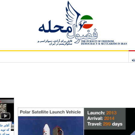
تلاش برای آزادی، دموکراسی و
THE PURSUIT OF FREEDOM,
سکولاریسم در ایران
DEMOCRACY & SECULARISM IN IRAN
ت
آقای خام
که توبه
سزای ج