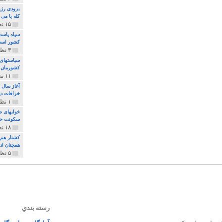
بزودی رژی
کله پا می
۱۵ نظر و ۳۲۷ پخش
سپاه پاسد
کشور اس
۳ نظر و ۱۶۲ پخش
سیاستهای 
کشورمان 
۱۱ نظر و ۳۱۵ پخش
آغاز سال 
خرافات دی
۱ نظر و ۷۴ پخش
خوابهای ط
سکونت خو
۱۸ نظر و ۸۹۷ پخش
کشتار هم م
همچنان ادا
۵ نظر و ۲۵۹ پخش
رسته بندي