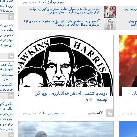
سربازانِ ا
سهراب ارژنگ
|
۱۲ سال پیش
زدلی، بی
حیات در ماه های سیاره های مشتری و کیوان: حیات
مَردمی؟ (بَ
فرازمینی به زبان ساده – بخش سوم
یخ پیش
آیا سرنوشت کشورامان با این رژیم، وشرکت احمدی نژاد
کنند
درسازمان ملل به کجا می رسد.؟
خنجری که 
ملت زدند
دلاوران ب
بودن در ت
ژن خوب! ت
سگ کشی، 
آموزش شکن
بیشتر
مسلمانان 
از دختر ام
مسلمان ه
نگاهی به پ
جرم تجاوز
ان
دوستِ مَذهبی اَم؛ هَر خداناباوری، پوچ گرا
آویز شدند!
نیست!
۹
نگاهی گذرا
طلبی در ج
۸۳۷
پخش
سیروس پارسا
|
۱۳ سال پیش
بازیکنان ف
خوردند، ام
چگونه رژی
پایدار ماند