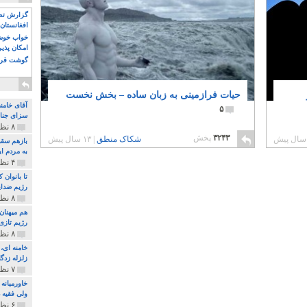
گزارش تصو
افغانستان 
خواب خوش و
امکان پذی
گوشت قرم
حیات فرازمینی به زبان ساده – بخش نخست
آقای خامن
۵
سزای جنای
۸ نظر و ۱۸۰ پخش
۳۲۴۳
پخش
شکاک منطق
|
۱۳ سال پیش
بازهم سقو
به مردم ای
۴ نظر و ۹۷ پخش
تا بانوان
رژیم ضدای
۸ نظر و ۸۹ پخش
هم میهنان
رژیم تازی 
۸ نظر و ۲۱۹ پخش
زلزله زدگا
۷ نظر و ۲۱۰ پخش
خاورمیانه
ولی فقیه د
۶ نظر و ۱۵۷ پخش