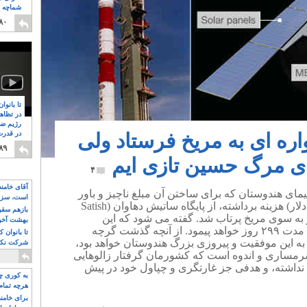
شماچه م
۸
۸۰
تا بانوا
در تظاه
رژیم ضد
ره ای به مریخ فرستاد ولی
در قدرت
۸
۸۹
ای مرگ حسین تازی ایم
۴
آقای خامن
به ۳ نوامبر ۲۰۱۳، فضاپیمای هندوستان که برای ساختن آن مبلغ ناچیز و باور
است، سزا
نکردنی ۴۵ میلیون پوند (۷۲ میلیون دلار) هزینه برداشته، از پایگاه ساتیش دهاوان (Satish
تواند باشد؟
بازهم سقوط
کشور به سوی مریخ پرتاب شد. گفته می شود که این
بهشت آخون
فضاپیما راه ۷۸۰ میلیون کیلومتر را مدت ۲۹۹ روز خواهد پیمود. از آنچه گذشت گرچه
تا بانوان 
 این موفقیت و پیروزی بزرگ هندوستان خواهد بود،
شرکت نکنن
قدرت باقی
 شرمساری و اندوه است که کشورمان گرفتار زالوهایی
نداشته، و هدفی جز غارتگری و چپاول خود در پیش
به کوری چش
هرچه تمام
برای خامنه