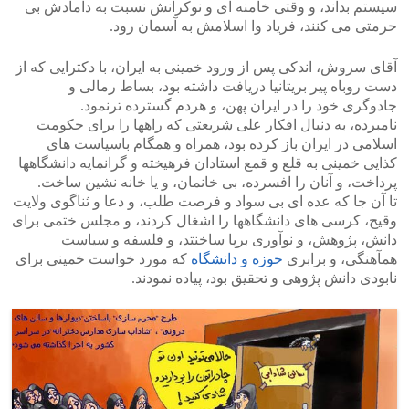
سیستم بداند، و وقتی خامنه ای و نوکرانش نسبت به دامادش بی
حرمتی می کنند، فریاد وا اسلامش به آسمان رود.
آقای سروش، اندکی پس از ورود خمینی به ایران، با دکترایی که از
دست روباه پیر بریتانیا دریافت داشته بود، بساط رمالی و
جادوگری خود را در ایران پهن، و هردم گسترده ترنمود.
نامبرده، به دنبال افکار علی شریعتی که راهها را برای حکومت
اسلامی در ایران باز کرده بود، همراه و همگام باسیاست های
کذایی خمینی به قلع و قمع استادان فرهیخته و گرانمایه دانشگاهها
پرداخت، و آنان را افسرده، بی خانمان، و یا خانه نشین ساخت.
تا آن جا که عده ای بی سواد و فرصت طلب، و دعا و ثناگوی ولایت
وقیح، کرسی های دانشگاهها را اشغال کردند، و مجلس ختمی برای
دانش، پژوهش، و نوآوری برپا ساخنتد، و فلسفه و سیاست
همآهنگی، و برابری
حوزه و دانشگاه
که مورد خواست خمینی برای
نابودی دانش پژوهی و تحقیق بود، پیاده نمودند.