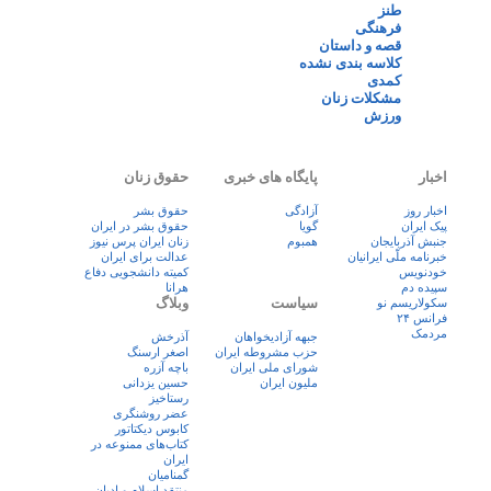
طنز
فرهنگی
قصه و داستان
کلاسه بندی نشده
کمدی
مشکلات زنان
ورزش
اخبار
پایگاه های خبری
حقوق زنان
اخبار روز
آزادگی
حقوق بشر
پيک ايران
گویا
حقوق بشر در ایران
جنبش آذربایجان
همبوم
زنان ايران پرس نيوز
خبرنامه ملّی ایرانیان
عدالت برای ایران
خودنویس
کمیته دانشجویی دفاع
سپیده دم
هرانا
سیاست
وبلاگ
سکولاریسم نو
فرانس ۲۴
مردمک
جبهه آزادیخواهان
آذرخش
حزب مشروطه ایران
اصغر ارسنگ
شورای ملی ایران
باچه آزره
ملیون ایران
حسین یزدانی
رستاخیز
عضر روشنگری
کابوس دیکتاتور
کتاب‌های ممنوعه در
ایران
گمنامیان
منتقد اسلام و ادیان