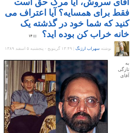
آقای سروش، آیا مرگ حق است
فقط برای همسایه؟ آیا اعتراف می
کنید که شما خود در گذشته یک
خانه خراب کن بوده اید؟
۱۴
نوشته
سهراب ارژنگ
|
۱۳:۴۹ گرينويچ - پنجشنبه ۵ اسفند ۱۳۸۹
به
تازگی
آقای