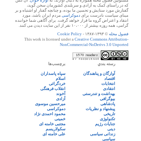
مسئولین فضول محله همواره به دنبال آوازند، نه
آوازه خوان
. آن کس
که در راستای کمک به آزادی و سربلندی کشورمان سخن گوید،
گفتارش مورد ستایش و تحسین ما بوده، و چنانچه گفتار او اشتباه و بر
مبنای سیاست نادرست برای
دموکراسی
مردم ایران باشد، مورد
انتقاد و اعتراض گروه ما قرار خواهد گرفت. برای آگاهی شما خواننده
گرامی، همه روزه بیشتر از ۱۰،۰۰۰ نفر از این سایت دیدن می کنند.
فضول محله
© ۱۳۹۳-۱۳۸۷ -
Cookie Policy
This work is licensed under a
Creative Commons Attribution-
NonCommercial-NoDerivs 3.0 Unported
رسته بندي
برچسب‌ها
آوارگان و پناهندگان
سپاه پاسداران
اقتصاد
اسلام
انتخابات
خردگرائی
انتقادی
انقلاب فرهنگی
بهداشت و تندرستی
آخوند
بیوگرافی
آزادی
پادشاهی
میرحسین موسوی
پیشنهاد و نظریات
دموکراسی
تاریخی
محمود احمدی نژاد
تکنولوژی
خمینی
جنایات رژیم
مجتبی خامنه ای
دینی
سکولاریسم
زندانی سیاسی
علی خامنه ای
سیاسی