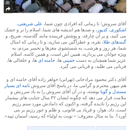
آقای سروش؛ تا زمانی که افرادی چون شما،
علی شریعتی،
اشکوری، کدیور
، و صدها هم اندیشه های شما، اسلام را تر و خشک
می کنید، و بر آن چارقد، و پوشش فریبنده مانند گلدسته، ضریح، و
گنبدهای طلا
، نقره، و عطرآگین می سازید، و تا زمانی که امثال
شما، هر روز و هرشب، به شستشوی مغزها و تحمیر مردم، به
ویژه جوانان می پردازید، همین آش است، و همین کاسه. اسلام
عزیز شما همچنان به دست
خمینی
ها،
خامنه ای
ها، و خلخالی ها،
قربانی می طلبد، و قربانی می گیرد.
آقای دکتر محمود مرادخانی (تهرانی) خواهر زاده آقای خامنه ای و
هم میهن محترم و گرامی ما، در پاسخ آقای سروش
نامه ای بسیار
مستدل و گویا
نوشته، و در آن آقای سروش را به باد سرزنش و
ملامت قرار می دهد که چگونه ایشان ۳۲ سال جنایت های بیشمار
این رژیم را نادیده گرفته، و اکنون که دامادش مورد ستم رژیم
است، داد، هوار، و فریاد بی قانونی، و ظلم و جور رژیم بر می
آورد؟. بنا به مثال معروف: « نوبت به اولیاء که رسید، آسمان تپید».