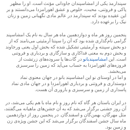
سپندارمذ یکی از امشاسپندان جاودانی مؤنث است. او را مظهر
پاکی و فروتنی، محبت، خلوص و عشق اهورامزدا می‌دانستند و بر
این عقیده بودند که سپندارمذ در عالم مادی نگهبانی زمین و زنان
نیک را برعهده دارد.
پنجمین روز هر ماه و دوازدهمین ماه هر سال به نام یک امشاسپند
گرامی نام‌گذاری شده بود که آن را سپنتا آرمئیتی می‌نامند که از
دو بخش سپنته و آرمئیتی تشکیل شده که بخش اول یعنی ورجاوند
و بخش دوم به معنی فداکاری و سازگاری و بردباری و فروتنی
است. این
امشاسپندبانو
در گات‌ها یا سروده‌های زرتشت از
فروزه‌های اهورامزدا به حساب می‌‌آید که زمین را سرسبزی
می‌بخشد.
و اما در اوستای نو این امشاسپند بانو در جهان معنوی نماد
دوستداری و فروتنی و بردباری اهورامزدا و در جهان مادی نماد
پاسداری از زمین و سرسبزی و باروری آن هست.
در ایران باستان هر گاه که نام روز و نام ماه با هم یکی می‌شد، در
آن روز جشنی برگزار می‌شد که به آن جشن‌های ماهیانه می‌گفتند،
مثل مهرگان، بهمن‌گان و اسفندگان. در پنجمین روز از دوازدهمین
ماه سال جشن اسفندگان برگزار می‌شد که این جشن ویژه‌ی زن
و زمین بود.