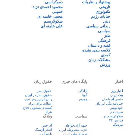
پیشنهاد و نظریات
دموکراسی
تاریخی
محمود احمدی نژاد
تکنولوژی
خمینی
جنایات رژیم
مجتبی خامنه ای
دینی
سکولاریسم
زندانی سیاسی
علی خامنه ای
سیاسی
طنز
فرهنگی
قصه و داستان
کلاسه بندی نشده
کمدی
مشکلات زنان
ورزش
اخبار
پایگاه های خبری
حقوق زنان
اخبار روز
آزادگی
حقوق بشر
پيک ايران
گویا
حقوق بشر در ایران
جنبش آذربایجان
همبوم
زنان ايران پرس نيوز
خبرنامه ملّی ایرانیان
عدالت برای ایران
خودنویس
کمیته دانشجویی دفاع
سپیده دم
هرانا
سیاست
وبلاگ
سکولاریسم نو
فرانس ۲۴
مردمک
جبهه آزادیخواهان
آذرخش
حزب مشروطه ایران
اصغر ارسنگ
شورای ملی ایران
باچه آزره