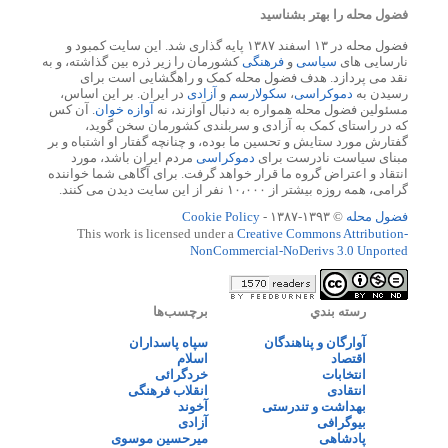
فضول محله را بهتر بشناسید
فضول محله در ۱۳ اسفند ۱۳۸۷ پایه گذاری شد. این سایت کمبود و
نارسایی های
سیاسی
و
فرهنگی
کشورمان را زیر ذره بین گذاشته، و به
نقد می پردازد. هدف فضول محله کمک و راهگشایی است برای
رسیدن به
دموکراسی
،
سکولارسم
و
آزادی
در ایران. بر این اساس،
مسئولین فضول محله همواره به دنبال آوازند، نه
آوازه خوان
. آن کس
که در راستای کمک به آزادی و سربلندی کشورمان سخن گوید،
گفتارش مورد ستایش و تحسین ما بوده، و چنانچه گفتار او اشتباه و بر
مبنای سیاست نادرست برای
دموکراسی
مردم ایران باشد، مورد
انتقاد و اعتراض گروه ما قرار خواهد گرفت. برای آگاهی شما خواننده
گرامی، همه روزه بیشتر از ۱۰،۰۰۰ نفر از این سایت دیدن می کنند.
فضول محله
© ۱۳۹۳-۱۳۸۷ -
Cookie Policy
This work is licensed under a
Creative Commons Attribution-
NonCommercial-NoDerivs 3.0 Unported
رسته بندي
برچسب‌ها
آوارگان و پناهندگان
سپاه پاسداران
اقتصاد
اسلام
انتخابات
خردگرائی
انتقادی
انقلاب فرهنگی
بهداشت و تندرستی
آخوند
بیوگرافی
آزادی
پادشاهی
میرحسین موسوی