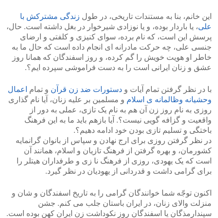
این خانم، بنا به مستندات تاریخی، در طول
زندگی مشترکش با
علی
، یا باردار بوده، و یا نوزادی شیرخوار در بغل داشته است. حال،
پرسش این است، که نام برده، سوای کنیزی و کلفتی و ارضای
جنسی علی، چه حرکت مادرانه ای انجام داده است که حال ما به
خاطر او هویت خویش را گم کرده، و روز اسفندگان که همانا روز
عشق و زنان ایرانی است را به دست فراموشی سپرده ایم؟.
با در نظر گرفتن تمام آیات و
دستورات ضد زن قرآن
و تمام
اعمال
وحشیانه وظالمانه ی اسلام
و مسلمین بر علیه زنان، آیا نام گذاری
روزی به نام روز زن آن هم به نام یک تازی، عملی به دور از
واقعیت و گزافه گویی نیست؟. آیا بازهم باید ما به این فرهنگ
باختگی و تسلیم تازی بودن خود ادامه دهیم؟.
در نظر گرفتن روزی برای ارج نهادن و سپاس از بانوان گرانمایه
کشورمان، و بهره گرفتن از فرهنگ تازیان و اسلام، همانند آن
است که یک یهودی، روزی از فرهنگ نا زی و طرفداران هیتلر را
برای گرامی داشت و قدردانی از یهودیان در نظر گیرد.
اکنون توجّه شما خوانندگان گرامی را به تاریخ اسفندگان و شان و
منزلت والای زنان، در ایران باستان جلب می کنم. جشن
سپندارمذگان یا اسفندگان روز نکوداشت زن ایران کهن بوده است.