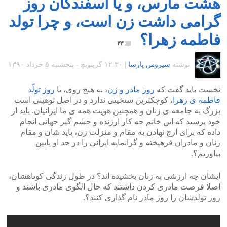
هشت مارس، و یا اسفندگان روز
گرامی داشت زن است، و چرا تولد
فاطمه زهرا؟
۳۳
نوشته
سیروس پارسا
|
۱۲:۳۰ گرينويچ - پنجشنبه ۵ خرداد ۱۳۹۰
نخست باید گفت که
روز مادر و زن
، به هیچ روی، با
روز تولّد
فاطمه ی زهرا
، کوچکترین سنخیتی ندارد و در اصل توهینی است
بزرگ به جامعه ی زنان و همچنین هویت همه ی ما ایرانیان. باید از
خود پرسید که این خانم چه کار ارزنده و چشم گیر جهانی انجام
داده که برای ارج نهادن به مقام و منزلت زن، باید شان و مقام
زنان و مادران فرهیخته و گرانمایه ایرانی را در حد او پایین
بیاوریم؟.
ایشان چه ارزشی به زنان بخشیده اند؟ در طول زندگی کوتاهشان،
اصلا فرصت مادری کردن داشتند که حال الگوی مادری باشند و
روز تولدشان را روز مادر نام گذاری کنند؟.