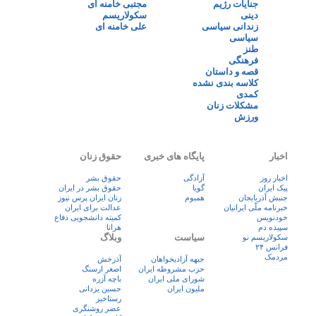
جنایات رژیم
مجتبی خامنه ای
دینی
سکولاریسم
زندانی سیاسی
علی خامنه ای
سیاسی
طنز
فرهنگی
قصه و داستان
کلاسه بندی نشده
کمدی
مشکلات زنان
ورزش
اخبار
پایگاه های خبری
حقوق زنان
اخبار روز
آزادگی
حقوق بشر
پيک ايران
گویا
حقوق بشر در ایران
جنبش آذربایجان
همبوم
زنان ايران پرس نيوز
خبرنامه ملّی ایرانیان
عدالت برای ایران
خودنویس
کمیته دانشجویی دفاع
سپیده دم
هرانا
سیاست
وبلاگ
سکولاریسم نو
فرانس ۲۴
مردمک
جبهه آزادیخواهان
آذرخش
حزب مشروطه ایران
اصغر ارسنگ
شورای ملی ایران
باچه آزره
ملیون ایران
حسین یزدانی
رستاخیز
عضر روشنگری