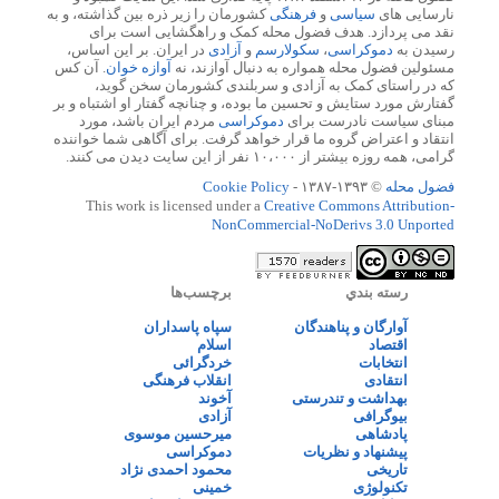
نارسایی های
سیاسی
و
فرهنگی
کشورمان را زیر ذره بین گذاشته، و به
نقد می پردازد. هدف فضول محله کمک و راهگشایی است برای
رسیدن به
دموکراسی
،
سکولارسم
و
آزادی
در ایران. بر این اساس،
مسئولین فضول محله همواره به دنبال آوازند، نه
آوازه خوان
. آن کس
که در راستای کمک به آزادی و سربلندی کشورمان سخن گوید،
گفتارش مورد ستایش و تحسین ما بوده، و چنانچه گفتار او اشتباه و بر
مبنای سیاست نادرست برای
دموکراسی
مردم ایران باشد، مورد
انتقاد و اعتراض گروه ما قرار خواهد گرفت. برای آگاهی شما خواننده
گرامی، همه روزه بیشتر از ۱۰،۰۰۰ نفر از این سایت دیدن می کنند.
فضول محله
© ۱۳۹۳-۱۳۸۷ -
Cookie Policy
This work is licensed under a
Creative Commons Attribution-
NonCommercial-NoDerivs 3.0 Unported
رسته بندي
برچسب‌ها
آوارگان و پناهندگان
سپاه پاسداران
اقتصاد
اسلام
انتخابات
خردگرائی
انتقادی
انقلاب فرهنگی
بهداشت و تندرستی
آخوند
بیوگرافی
آزادی
پادشاهی
میرحسین موسوی
پیشنهاد و نظریات
دموکراسی
تاریخی
محمود احمدی نژاد
تکنولوژی
خمینی