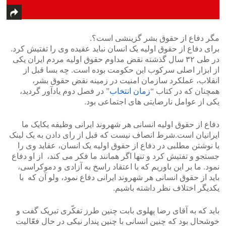
مگر دفاع از حقوق بشر گزینشی است؟.
برای دفاع از حقوق اولیه یک انسان نباید عقیده وی را تفتیش کرد.
در طی ۳۲ سال گذشته نقض مداوم حقوق اولیه مردم ایران یکی
از ابزار اصلی سرکوب این حکومت بوده است. چه بسا قبل از
انقلاب، عملکرد سازمان امنیت در زمینه نقض حقوق بشر،
همچنان که در کتاب “
زمان انتخاب
” در فصل دوم یادآور گردید،
یکی از عوامل نارضایتی های اجتماعی بود.
دفاع از حقوق اولیه انسانی هر شهروند ایرانی وظیفه یکایک ما
ایرانیان است.شرط انصاف نیست که قبل از رای دادن به یک لینک
یا نوشتن مطلبی در دفاع از حقوق اولیه یک انسان، عقاید وی را
جستجو و تفتیش کرد و تنها اگر همانند ما فکر می کند، از او دفاع
نمود. ما بر این باوریم که با اعتقاد راسخ به آزادی و دموکراسی،
باید از حقوق انسانی هر شهروند ایرانی دفاع نمود، ولو آن که با
یکدیگر اختلاف نظر داشته باشیم.
باید که به آقای رضا پهلوی بابت چنین طرز تفکّری تبریک گفت و
خوشحال بود که چنین انسانی با چنین پندار نیکی در حال فعّالیت