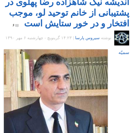
اندیشه نیک شاهزاده رضا پهلوی در
پشتیبانی از خانم توحید لو، موجب
افتخار و در خور ستایش است
۶
نوشته
سیروس پارسا
|
۱۴:۲۳ گرينويچ - چهارشنبه ۶ مهر ۱۳۹۰
سمیّه