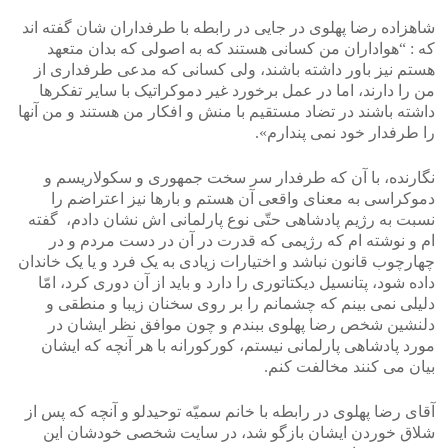
شاهزاده رضا پهلوی در جایی در رابطه با طرفداران شان گفته اند
که : “هواداران من کسانی هستند که به اصولی که بدان متعهد
هستم نیز باور داشته باشند، ولی کسانی که مدعی طرفداری از
من را دارند، اما در عمل برخورد غیر دموکراتیک با سایر تفکرها
داشته باشند در تضاد مستقیم با منش و افکار من هستند و من آنها
را طرفدار خود نمی پندارم».
نگارنده، با آن که طرفدار سر سخت جمهوری و سکولاریسم و
دموکراسی به معنای واقعی آن هستم و بارها نیز اعتراضم را
نسبت به رژیم پادشاهی حتّی نوع پارلمانی اش نشان دادم، گفته
ام و نوشته ام که رژیمی که قدرت در آن در دست مردم و در
چهارچوب قانون نباشد و اختیارات زیادی به یک فرد و یا یک خاندان
داده شود، پتانسیل دیکتاتوری را دارد و باید از آن دوری کرد، امّا
دلیلی نمی بینم که چشمانم را بر روی سخنان زیبا و منطقی و
دلنشین شخص رضا پهلوی ببندم و چون موافق نظر ایشان در
مورد پادشاهی پارلمانی نیستم، کورکورانه با هر آنچه که ایشان
بیان می کنند مخالفت کنم.
آقای رضا پهلوی در رابطه با خانم سمیّه توحیدلو و آنچه که پس از
شلاق خوردن ایشان بازگو شد، در سایت شخصی خودشان این