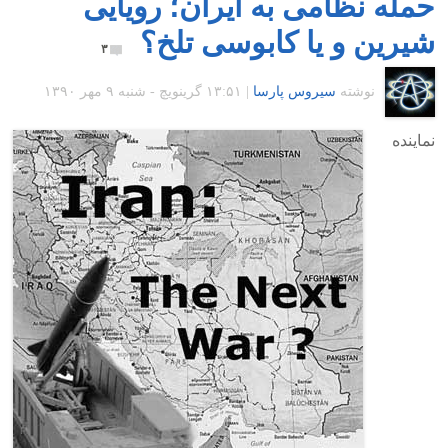
حمله نظامی به ایران؛ رویایی
شیرین و یا کابوسی تلخ؟
۳
نوشته
سیروس پارسا
|
۱۳:۵۱ گرينويچ - شنبه ۹ مهر ۱۳۹۰
نماینده