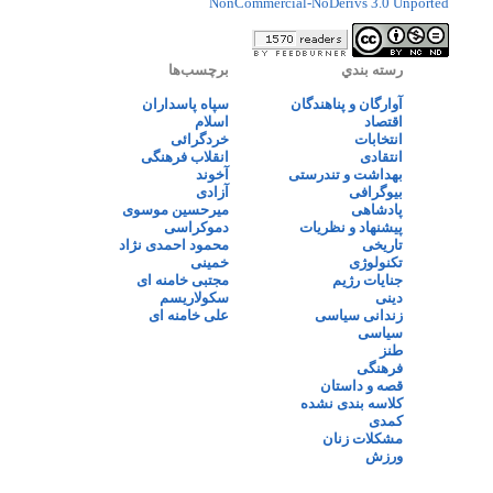
NonCommercial-NoDerivs 3.0 Unported
رسته بندي
برچسب‌ها
آوارگان و پناهندگان
سپاه پاسداران
اقتصاد
اسلام
انتخابات
خردگرائی
انتقادی
انقلاب فرهنگی
بهداشت و تندرستی
آخوند
بیوگرافی
آزادی
پادشاهی
میرحسین موسوی
پیشنهاد و نظریات
دموکراسی
تاریخی
محمود احمدی نژاد
تکنولوژی
خمینی
جنایات رژیم
مجتبی خامنه ای
دینی
سکولاریسم
زندانی سیاسی
علی خامنه ای
سیاسی
طنز
فرهنگی
قصه و داستان
کلاسه بندی نشده
کمدی
مشکلات زنان
ورزش