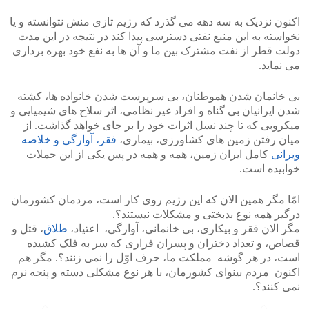
اکنون نزدیک به سه دهه می گذرد که رژیم تازی منش نتوانسته و یا
نخواسته به این منبع نفتی دسترسی پیدا کند در نتیجه در این مدت
دولت قطر از نفت مشترک بین ما و آن ها به نفع خود بهره برداری
می نماید.
بی خانمان شدن هموطنان، بی سرپرست شدن خانواده ها، کشته
شدن ایرانیان بی گناه و افراد غیر نظامی، اثر سلاح های شیمیایی و
میکروبی که تا چند نسل اثرات خود را بر جای خواهد گذاشت. از
میان رفتن زمین های کشاورزی، بیماری،
فقر، آوارگی و خلاصه
ویرانی
کامل ایران زمین، همه و همه در پس یکی از این حملات
خوابیده است.
امّا مگر همین الان که این رژیم روی کار است، مردمان کشورمان
درگیر همه نوع بدبختی و مشکلات نیستند؟.
مگر الان فقر و بیکاری، بی خانمانی، آوارگی، اعتیاد،
طلاق
، قتل و
قصاص، و تعداد دختران و پسران فراری که سر به فلک کشیده
است، در هر گوشه مملکت ما، حرف اوّل را نمی زنند؟. مگر هم
اکنون مردم بینوای کشورمان، با هر نوع مشکلی دسته و پنجه نرم
نمی کنند؟.