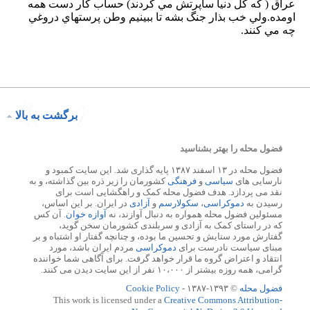
برگشت به بالا
فضول محله را بهتر بشناسید
فضول محله در ۱۳ اسفند ۱۳۸۷ پایه گذاری شد. این سایت کمبود و
نارسایی های
سیاسی
و
فرهنگی
کشورمان را زیر ذره بین گذاشته، و به
نقد می پردازد. هدف فضول محله کمک و راهگشایی است برای
رسیدن به
دموکراسی
،
سکولارسم
و
آزادی
در ایران. بر این اساس،
مسئولین فضول محله همواره به دنبال آوازند، نه
آوازه خوان
. آن کس
که در راستای کمک به آزادی و سربلندی کشورمان سخن گوید،
گفتارش مورد ستایش و تحسین ما بوده، و چنانچه گفتار او اشتباه و بر
مبنای سیاست نادرست برای
دموکراسی
مردم ایران باشد، مورد
انتقاد و اعتراض گروه ما قرار خواهد گرفت. برای آگاهی شما خواننده
گرامی، همه روزه بیشتر از ۱۰،۰۰۰ نفر از این سایت دیدن می کنند.
فضول محله
© ۱۳۹۳-۱۳۸۷ -
Cookie Policy
This work is licensed under a
Creative Commons Attribution-