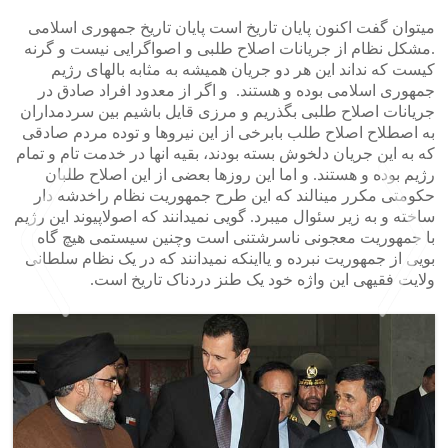
میتوان گفت اکنون پایان تاریخ است پایان تاریخ جمهوری اسلامی
.مشکل نظام از جریانات اصلاح طلبی و اصواگرایی نیست و گرنه
کیست که نداند این هر دو جریان همیشه به مثابه بالهای رژیم
جمهوری اسلامی بوده و هستند. و اگر از معدود افراد صادق در
جریانات اصلاح طلبی بگذریم و مرزی قایل باشیم بین سردمداران
به اصطلاح اصلاح طلب بابرخی از این نیروها و توده مردم صادقی
که به این جریان دلخوش بسته بودند، بقیه انها در خدمت تام و تمام
رژیم بوده و هستند. و اما این روزها بعضی از این اصلاح طلبان
حکومتی مکرر مینالند که این طرح جمهوریت نظام راخدشه دار
ساخته و به زیر سئوال میبرد. گویی نمیدانند که اصولاپیوند این رژیم
با جمهوریت معجونی ناسرشتنی است وچنین سیستمی هیچ گاه
بویی از جمهوریت نبرده و یااینکه نمیدانند که در یک نظام سلطانی
ولایت فقیهی این واژه خود یک طنز دردناک تاریخ است.
>
<