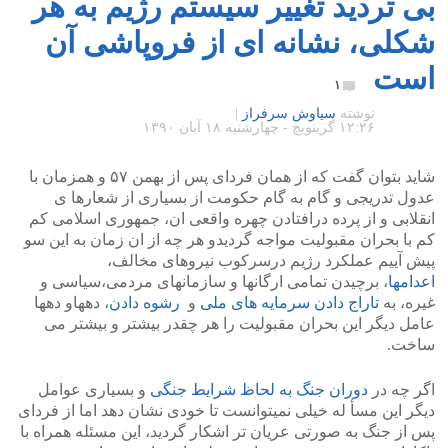
بی تردید تغییر سیستم رژیم به هر
شکلی، نشانه ای از فروپاشی آن
است
۱
نوشته
سیاوش سرفراز
|
۱۲:۲۶ گرينويچ - چهارشنبه ۱۸ آبان ۱۳۹۰
شاید بتوان گفت که از همان فردای پس از بهمن ۵۷ و همزمان با
عدول تدریجی و گام به گام حکومت از بسیاری از شعارها ی
انقلابی و از پرده درافتادن چهره واقعی ان، جمهوری اسلامی کم
کم با بحران مقبولیت مواجه گردیدو هر چه از ان زمان به این سو
پیش آییم عملکرد رژیم درسرکوب نیروهای مخالف،
اعدامها
، برچیدن تمامی ارگانها و سازمانهای مردمی،سیاسی و
غیره، به
تاراج دادن سرمایه های ملی
و
رشوه دادن
، دههاو دهها
عامل دیگر این بحران مقبولیت را هر چقدر بیشتر و بیشتر می
ساخت.
اگر چه در
دوران جنگ به لحاظ شرایط جنگی
و بسیاری عوامل
دیگر این مسأ له خیلی نمیتوانست تا خودی نشان دهد اما از فردای
پس از جنگ به صورتی عریان تر اشکار گردید، این مسئله همراه با