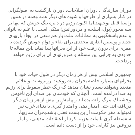
دوران سازندگی، دوران اصلاحات، دوران بازگشت به اصولگرایی
در کنار بسیاری از طرحها و شیوه های دیگر همه وهمه در همین
راستا قابل توجیهند.اما اکنون رژیم در دایره تنگ خویش که تنها بر
سه محور (پول، اسلحه و مزدورانش) متکی است، با علم به ناتوانی
و عدم پاسخگویی به مطالبات ملت باز هم سعی در ایجاد بازیهای
جدید و پوستین اندازی مجددی برای بقاء و دوام خویش گردیده تا
مفری برای برون رفت خود ار این بحرانها پیدا نماید .این مقاله تا
حدودی به چرایی این مسئله و ضرورتهای ان برای رژیم خواهد
پرداخت.
جمهوری اسلامی بیش از هر زمان دیگر در طول حیات خود با
بحرانهای بسیار، خاصه بحران مشروعیت روبروست و علائم
متعدد وشواهد بسیار نشان میدهد که زنگ خطر سقوط برای رژیم
به صدا درامده است. آنچنان که خودشان نیز صدای این ناقوس
وحشتناک مرگ را شنیده اند و پیامش را بیش از هر زمان دیگر
دریافته اند. حتی امتیاز دهی و امتیاز گیری با دنیای غرب نیز
نمیتواند مفر حکومت از بن بست فعلی باشد.بحران سازیها،
سفسطه گری با ملت،هزینه کرد از اعتقادات مذهبی، و آمار
دروغین نیز کارایی خود را از دست داده است.