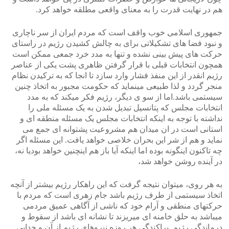
هم در نهایت قدرت را به معنای واقعی مطلقه خواهد کرد.
جمهوری اسلامی خوب واقف است که مردم ایران از سر ناچاری
و نبود فضا های تشکیلاتی برای به چالش کشیدن رژیم در راستای
حرکت های پیش بینی نشده و تنها به مدد خرد جمعی ممکن است
همچون انتخابات قبلی با قرار گرفتن ظاهری پشت یکی از عناصر
رژیم انقدر از این منفذ فشار وارد سازد تا انجا که به ترکیدن نظام
منجر گردد و لذا طبیعی مینماید که حکومت مجبور به اتخاذ چنین
سیستمی باشد.اما از سو ی دیگر، رژیم فکر میکند که به مدد
انتخابات مجلس که پتانسیل تبدیل شدن به یک مسئله ملی را
نداشته با توجه به اینکه انتخابات مجلس یک مسئله منطقه ای و
استانی است در ان میدان هم مشروعیت پشتوانه ای جمع می
نماید و هم از شر این بحران خلاصی خواهد یافت. این مسئله اگر
چه تاکنون اینگونه بوده اما اینکه آیا باز هم اینچنین خواهد بودیا نه،
در آینده روشن خواهد شد،
به هر روی، میتوان نتیجه گرفت که این راهکار رژیم بیشتر از آنچه
اتخاذ سیستمی از طرف رژیم باشد جام زهری است که مردم با
حرکتهای منطقی و آرام خود که ناشی از آگاهی عمیق مردمی
میباشد به حلق خامنه ای میریزند تا نشانه ای باشد از سقوط و
درماندگی رژیم .پراکندگی هر روزه نیروهای رژیم از آن و جدایی