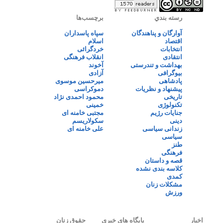
رسته بندي
برچسب‌ها
آوارگان و پناهندگان
سپاه پاسداران
اقتصاد
اسلام
انتخابات
خردگرائی
انتقادی
انقلاب فرهنگی
بهداشت و تندرستی
آخوند
بیوگرافی
آزادی
پادشاهی
میرحسین موسوی
پیشنهاد و نظریات
دموکراسی
تاریخی
محمود احمدی نژاد
تکنولوژی
خمینی
جنایات رژیم
مجتبی خامنه ای
دینی
سکولاریسم
زندانی سیاسی
علی خامنه ای
سیاسی
طنز
فرهنگی
قصه و داستان
کلاسه بندی نشده
کمدی
مشکلات زنان
ورزش
اخبار
پایگاه های خبری
حقوق زنان