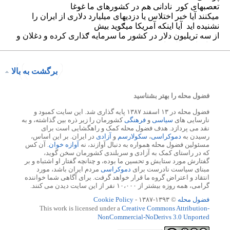
برگشت به بالا
فضول محله را بهتر بشناسید
فضول محله در ۱۳ اسفند ۱۳۸۷ پایه گذاری شد. این سایت کمبود و
نارسایی های
سیاسی
و
فرهنگی
کشورمان را زیر ذره بین گذاشته، و به
نقد می پردازد. هدف فضول محله کمک و راهگشایی است برای
رسیدن به
دموکراسی
،
سکولارسم
و
آزادی
در ایران. بر این اساس،
مسئولین فضول محله همواره به دنبال آوازند، نه
آوازه خوان
. آن کس
که در راستای کمک به آزادی و سربلندی کشورمان سخن گوید،
گفتارش مورد ستایش و تحسین ما بوده، و چنانچه گفتار او اشتباه و بر
مبنای سیاست نادرست برای
دموکراسی
مردم ایران باشد، مورد
انتقاد و اعتراض گروه ما قرار خواهد گرفت. برای آگاهی شما خواننده
گرامی، همه روزه بیشتر از ۱۰،۰۰۰ نفر از این سایت دیدن می کنند.
فضول محله
© ۱۳۹۳-۱۳۸۷ -
Cookie Policy
This work is licensed under a
Creative Commons Attribution-
NonCommercial-NoDerivs 3.0 Unported