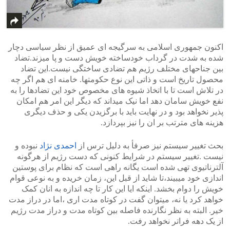
اکنون جمهوری اسلامی به سرگیجه ای عمیق از نظر سیاسی دچار
شده به شدت در گرداب خودساخته خویش دست و پا میزند.تضاد
بین جناحهای مختلف رژیم هم تضادی ساختگی نیست.این تضاد
محصول تاریخ است و ذاتی این نوع حکومتها. خامنه ای هم اگر چه
در تلاش است تا با اتخاذ شیوه های مخصوص خود این تضادها را به
نفع خویش سامان دهد اما نیک میداند که دیگر این امر هم امکان
پذیر نخواهد بود و در نهایت باید با برگزیدن یکی و حذف دیگری
هزینه های مترتب بر ان را نیز بپردازد.
بحث تغییر سیستم نیز صرفأ به دلیل ترس از
احمدی نژاد
نبوده و
نیست .تغییر سیستم در شرایط کنونی که دست رژیم از هرگونه
آلترناتیوی تهی شده است یگانه راهی است که نظام برای پوستین
اندازی خود میبیند،تا شاید از قبل این، زمان خریده و به نوعی قوام
خویش را دوام بخشد. اینکه ایا این کار تا چه اندازه به انان کمک
خواهد کرد یا نه، میتوان گفت در کوتاه مدت اری ،اما در دراز مدت
خیر. البته به نظر نگارنده فاصله بین کوتاه مدت و دراز مدت رژیم
از یک دهه فراتر نخواهد رفت.