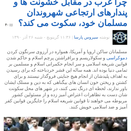
چرا غرب در مقابل خشونت ها و
پندارهای ارتجاعی شهروندان
مسلمان خود، سکوت می کند؟
۴۰
نوشته
سیروس پارسا
|
۱۱:۳۶ گرينويچ - شنبه ۲۶ آذر ۱۳۹۰
مسلمانان ساکن اروپا و آمریکا، همواره در آرزوی سرنگون کردن
دموکراسی
و سکولاریسم و برافراشتن پرچم اسلام و حاکم شدن
قوانین شریعه اسلامی و سر انجام حکمرانی اسلام و مسلمین بر
تمامی دنیا بوده اند. همه ساله این قشر خردباخته که برای رسیدن
به اهداف پلیدشان از انجام هیچ جنایتی فروگذار نیستند و برای
کشتن و ریختن خون انسان های بیگناهی که به دین و مسلک ایشان
باور ندارند، لحظه ای درنگ نمی کنند، در شهر های محل سکونت
شان دست به تظاهرات اعتراض آمیز زده و از مسئولین کشور
مربوطه می خواهند تا قوانین شریعه اسلام را جایگزین قوانین کفر
آمیز و ضد اسلامی خویش کنند.