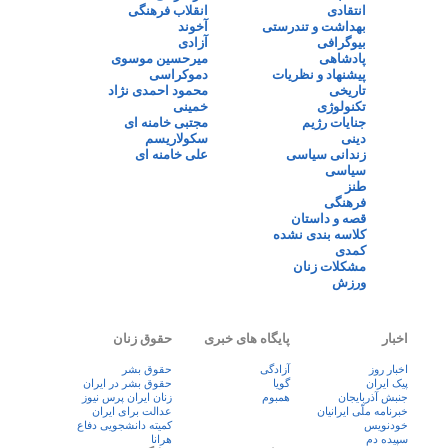
انتقادی
انقلاب فرهنگی
بهداشت و تندرستی
آخوند
بیوگرافی
آزادی
پادشاهی
میرحسین موسوی
پیشنهاد و نظریات
دموکراسی
تاریخی
محمود احمدی نژاد
تکنولوژی
خمینی
جنایات رژیم
مجتبی خامنه ای
دینی
سکولاریسم
زندانی سیاسی
علی خامنه ای
سیاسی
طنز
فرهنگی
قصه و داستان
کلاسه بندی نشده
کمدی
مشکلات زنان
ورزش
اخبار
پایگاه های خبری
حقوق زنان
اخبار روز
آزادگی
حقوق بشر
پيک ايران
گویا
حقوق بشر در ایران
جنبش آذربایجان
همبوم
زنان ايران پرس نيوز
خبرنامه ملّی ایرانیان
عدالت برای ایران
خودنویس
کمیته دانشجویی دفاع
سپیده دم
هرانا