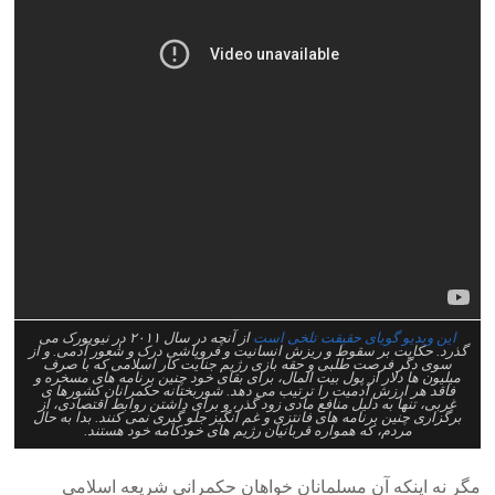
این ویدیو گویای حقیقت تلخی است
از آنچه در سال ۲۰۱۱ در نیویورک می
گذرد. حکایت بر سقوط و ریزش انسانیت و فروپاشی درک و شٰٰعور آدمی. و از
سوی دگر فرصت طلبی و حقه بازی رژیم جنایت کار اسلامی که با صرف
میلیون ها دلار از پول بیت المال، برای بقای خود چنین برنامه های مسخره و
فاقد هر ارزش آدمیت را ترتیب می دهد. شوربختانه حکمرانان کشورها ی
غربی، تنها به دلیل منافع مادی زود گذر، و برای داشتن روابط اقتصادی، از
برگزاری چنین برنامه های فانتزی و غم انگیز جلو گیری نمی کنند. بدا به حال
مردم، که همواره قربانیان رژیم های خودکامه خود هستند.
مگر نه اینکه آن مسلمانان خواهان حکمرانی شریعه اسلامی