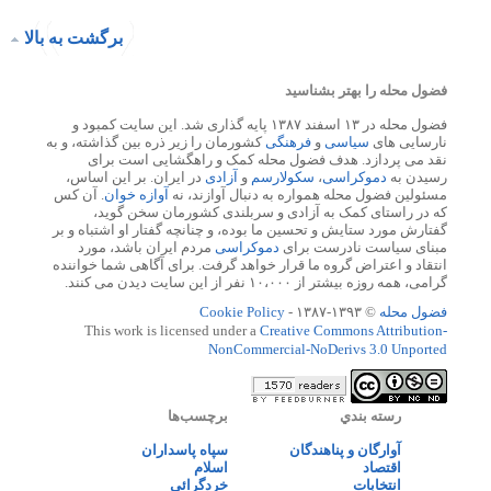
برگشت به بالا
فضول محله را بهتر بشناسید
فضول محله در ۱۳ اسفند ۱۳۸۷ پایه گذاری شد. این سایت کمبود و
نارسایی های
سیاسی
و
فرهنگی
کشورمان را زیر ذره بین گذاشته، و به
نقد می پردازد. هدف فضول محله کمک و راهگشایی است برای
رسیدن به
دموکراسی
،
سکولارسم
و
آزادی
در ایران. بر این اساس،
مسئولین فضول محله همواره به دنبال آوازند، نه
آوازه خوان
. آن کس
که در راستای کمک به آزادی و سربلندی کشورمان سخن گوید،
گفتارش مورد ستایش و تحسین ما بوده، و چنانچه گفتار او اشتباه و بر
مبنای سیاست نادرست برای
دموکراسی
مردم ایران باشد، مورد
انتقاد و اعتراض گروه ما قرار خواهد گرفت. برای آگاهی شما خواننده
گرامی، همه روزه بیشتر از ۱۰،۰۰۰ نفر از این سایت دیدن می کنند.
فضول محله
© ۱۳۹۳-۱۳۸۷ -
Cookie Policy
This work is licensed under a
Creative Commons Attribution-
NonCommercial-NoDerivs 3.0 Unported
رسته بندي
برچسب‌ها
آوارگان و پناهندگان
سپاه پاسداران
اقتصاد
اسلام
انتخابات
خردگرائی