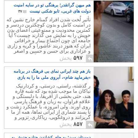
هم میهن گرانقدر؛ برهنگی تو در سایه امنیت
دولت های غربی، تابو شکنی نیست
۳۷
تأثیر لُخت شدن افراد گمنام خارج نشین که
در امنیت کامل و بدون کوچکترین دردسر و
کمترین محدودیت و ممنوعیتی اعضای بدن
خویش را به نمایش می گذارند چیست؟ آیا
جامعه ای چون اجتماع بیمار و خرافاتی
ایران که هنوز دربند عاشورا و گریه و زاری
و عزاداری برای حسن و حسین و اصغر
است، توانایی هضم این برهنگی ها را دارد؟
۵۹۷
پخش
باز هم چند ایرانی نمای بی فرهنگ در برنامه
«بفرمایید شام»، آبروی ملی ما را به بازی
گرفتند
۴۹
ر گذشته، راستی، درستی، و کردارنیک
نیاکان ما موجب شده بود که شبه قاره
هند، حتی بخشی از آفریقا، با دلبستگی و
علاقه فراوان، به زبان و فرهنگ پارسی
روی آورند. ولی امروزه، با عملکرد زشت و
نا پسند شماری از ایرانی نماها، همه از ما
گریزانند و دروغگویی، ریاکاری، تزویر و
دورویی ملاک تشخیص ایرانیان گشته است.
۸۵۷
پخش
دوستان سبز؛ به جای کشاندن جنازه جنبش به