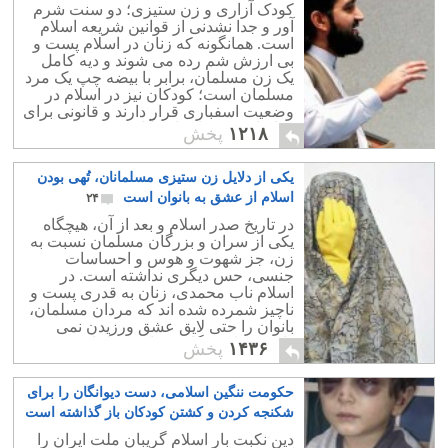
کودک آزاری و زن ستیزی؛ دو سنت شرم
آور و جدا نشدنی از قوانین شریعه اسلام
است. همانگونه که زنان در اسلام پست و
بی ارزش شم رده می شوند و دیه کامل
یک زن مسلمان، برابر با بیضه چپ یک مرد
مسلمان است؛ کودکان نیز در اسلام در
وضعیت اسفباری قرار دارند و قانونی برای
دفاع از حقوق انسانی آنان وجود ندارد.
۱۲۱۸
پخش
یکی از دلایل زن ستیزی مسلمانان، تُهی بودن
اسلام از عشق به بانوان است
۲۴
در تاریخ صدر اسلام و بعد از آن، هیچگاه
یکی از سران و بزرگان مسلمان نسبت به
زن، جز شهوت و هوس و احساسات
جنسی، حس دیگری نداشته است. در
اسلام ناب محمدی، زنان به قدری پست و
ناچیز شمرده شده اند که مردان مسلمان،
بانوان را حتی لایق عشق ورزیدن نمی
دانند؛ چرا که نگاه مردان مسلمان به هر
۱۴۳۶
پخش
زنی، نگاهی ابزاری است.
حکومت ننگین اسلامی، دست دیوانگان را برای
شکنجه کردن و کشتن کودکان باز گذاشته است
۱۲
دین نکبت بار اسلام گریبان ملت ایران را