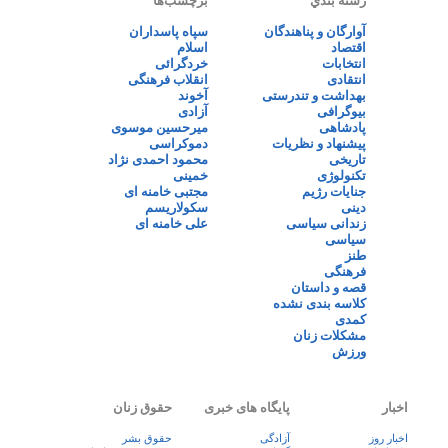
رسته بندي
برچسب‌ها
آوارگان و پناهندگان
سپاه پاسداران
اقتصاد
اسلام
انتخابات
خردگرائی
انتقادی
انقلاب فرهنگی
بهداشت و تندرستی
آخوند
بیوگرافی
آزادی
پادشاهی
میرحسین موسوی
پیشنهاد و نظریات
دموکراسی
تاریخی
محمود احمدی نژاد
تکنولوژی
خمینی
جنایات رژیم
مجتبی خامنه ای
دینی
سکولاریسم
زندانی سیاسی
علی خامنه ای
سیاسی
طنز
فرهنگی
قصه و داستان
کلاسه بندی نشده
کمدی
مشکلات زنان
ورزش
اخبار
پایگاه های خبری
حقوق زنان
اخبار روز
آزادگی
حقوق بشر