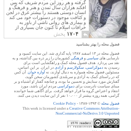
گرفته و هر روز این مردم شریف که پس
افکند هزاران سال تمدن و هنر و فرهنگ و
انسان دوستی هستند را بیشتر غرق در لجن
و کثافت موجود در دستورات خود می کند
و بیماری های روانی ناشی از باور به
خرافات اسلام تا کنون جان بسیاری از
کودکان را گرفته است.
۱۷۰۴
پخش
فضول محله را بهتر بشناسید
فضول محله در ۱۳ اسفند ۱۳۸۷ پایه گذاری شد. این سایت کمبود و
نارسایی های
سیاسی
و
فرهنگی
کشورمان را زیر ذره بین گذاشته، و به
نقد می پردازد. هدف فضول محله کمک و راهگشایی است برای
رسیدن به
دموکراسی
،
سکولارسم
و
آزادی
در ایران. بر این اساس،
مسئولین فضول محله همواره به دنبال آوازند، نه
آوازه خوان
. آن کس
که در راستای کمک به آزادی و سربلندی کشورمان سخن گوید،
گفتارش مورد ستایش و تحسین ما بوده، و چنانچه گفتار او اشتباه و بر
مبنای سیاست نادرست برای
دموکراسی
مردم ایران باشد، مورد
انتقاد و اعتراض گروه ما قرار خواهد گرفت. برای آگاهی شما خواننده
گرامی، همه روزه بیشتر از ۱۰،۰۰۰ نفر از این سایت دیدن می کنند.
فضول محله
© ۱۳۹۳-۱۳۸۷ -
Cookie Policy
This work is licensed under a
Creative Commons Attribution-
NonCommercial-NoDerivs 3.0 Unported