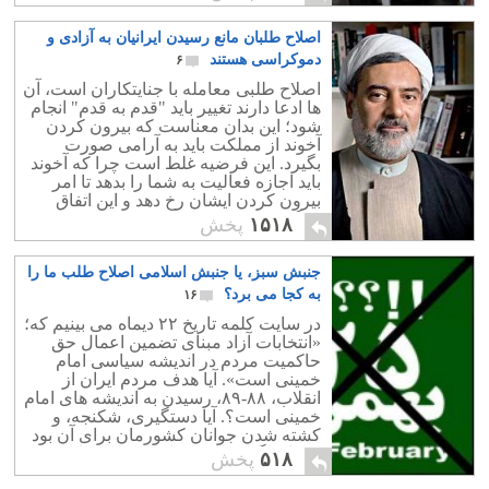
اصلاح طلبان مانع رسیدن ایرانیان به آزادی و
دموکراسی هستند
۶
اصلاح طلبی معامله با جنایتکاران است، آن
ها ادعا دارند تغییر باید "قدم به قدم" انجام
شود؛ این بدان معناست که بیرون کردن
آخوند از مملکت باید به آرامی صورت
بگیرد. این فرضیه غلط است چرا که آخوند
باید اجازه فعالیت به شما را بدهد تا امر
بیرون کردن ایشان رخ دهد و این اتفاق
هرگز به وقوع نخواهد پیوست.
۱۵۱۸
پخش
جنبش سبز، یا جنبش اسلامی اصلاح طلب ما را
به کجا می برد؟
۱۶
در سایت کلمه تاریخ ۲۲ دیماه می بینیم که؛
«انتخابات آزاد مبنای تضمین اعمال حق
حاکمیت مردم در اندیشه سیاسی امام
خمینی است». آیا هدف مردم ایران از
انقلاب، ۸۸-۸۹، رسیدن به اندیشه های امام
خمینی است؟. آیا دستگیری، شکنجه، و
کشته شدن جوانان کشورمان برای آن بود
که باردیگر به اندیشه امام خمینی باز
۵۱۸
پخش
گردیم؟!