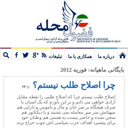
تلاش برای آزادی، دموکراسی و
THE PURSUIT OF FREEDOM,
سکولاریسم در ایران
DEMOCRACY & SECULARISM IN IRAN
درباره ما
همکاری با ما
تبلیغات
نخستین
مشترک
جستج
بایگانی ماهیانه:
فوریه 2012
برگ
چرا اصلاح طلب نیستم؟
۲۴
اصلاح طلب نیستم چرا که اصلاح طلبی را نقطه مقابل
آزادی خواهی می دانم و بر این باورم که یک انسان با
شرف هیچگاه بر سر جان و مال و ناموس و دارایی هم
میهنانش سر میز معامله نمی نشیند و با دیکتاتور هم
سخن نشده و حاضر نیست به هستی هم وطنان خود
برای پیشبرد اهداف حزب سیاسی اش چوب حراج بزند.