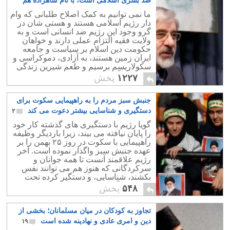
ضد بشری اسلامی است، با نام شاهزاده هم
دشمنی دارد
۶
ما نمی توانیم به کمک اصلاح طلبانی که وام
دار رژیم اسلامی هستند و هستی شان در
گرو وجود این رژیم ضد انسانی است و به
ولایت فقیه التزام عملی دارند و خواهان
حکومت دین اسلام بر سیاست و جامعه
ایران زمین هستند، به آزادی، دموکراسی و
سکولاریسم برسیم و طعم شیرین زندگی
زیر سایه آزادی بی قید و شرط را بچشیم.
۱۲۲۷
پخش
جنبش سبز مردم را به راهپیمایی سکوت برای
دستگیری و شناسایی بیشتر دعوت می کند
۲
گویا رژیم با دستگیری های گذشته کار خود
را پایان نیافته می بیند، زیرا باردیگر وظیفه
راهپیمایی با سکوت در روز ۲۵ بهمن را بر
عهده جنبش سبز واگذار نموده است. آخر
رژیم علاقمند آنست تا همه جوانان و
سرکردگانی که هنوز هم می توانند نفس
بکشند، شناسایی، و دستگیر کرده تحت
شکنجه و آزار و اذیت قرار دهد.
۵۴۸
پخش
تجاوز به کودکان در میان مسلمانان؛ بخشی از
دین و امری عادی و نهادینه شده است
۱۹