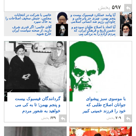
۵۹۷
پخش
آیا پیامد عملکرد فیسبوک بیست و
خاتمی با شرکت در انتخابات
پنجم بهمن، چیزی جز پابرجایی و
مجلس، جنبش سخیف اصلاحات را
جاودانی رژیم ضد انسانی اسلامی
به خاک سپرد
است؟!
آیا اتحاد با اصلاح طلبان سودجو و
آقای خاتمی؛ اگر قدری شرف
دشمن تاریخ و فرهنگ ایران، که
دارید، از صحنه سیاست ایران
مردم آزاده را به بردگی می
خارج شوید
کشانند امکان پذیر است؟
با موسوی سبز پیشوای
گردانندگان فیسبوک بیست
جوانان اصلاح طلبی که
و پنجم بهمن؛ تا به کی می
خود را فرزند خمینی کبیر
خواهید به شعور مردم
می دانند، بیشتر آشنا شوید
ایران توهین کنید؟
۸
۷۰۹
پخش
۶۲۹
پخش
۹