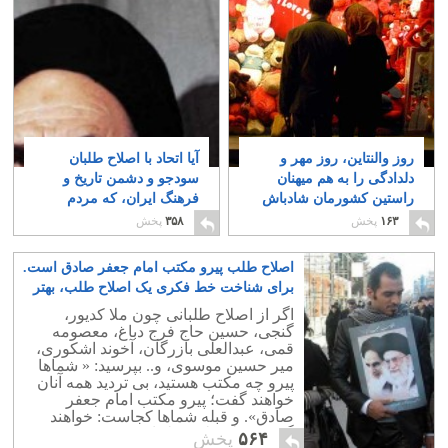
روز والنتاین، روز مهر و
آیا اتحاد با اصلاح طلبان
دلدادگی را به هم میهنان
سودجو و دشمن تاریخ و
راستین کشورمان شادباش
فرهنگ ایران، که مردم
می گوییم
آزاده را به بردگی می
۷
۱۶۳
پخش
۳۵۸
پخش
کشانند امکان پذیر است؟
۲
اصلاح طلب پیرو مکتب امام جعفر صادق است.
برای شناخت خط فکری یک اصلاح طلب، بهتر
است با این ملا بیشتر آشنا شوید
۳
اگر از اصلاح طلبانی چون ملا کدیور،
گنجی، حسین حاج فرج دباغ، معصومه
قمی، عبدالعلی بازرگان، آخوند اشکوری،
میر حسین موسوی، و.. بپرسید: « شماها
پیرو چه مکتب هستید، بی تردید همه آنان
خواهند گفت؛ پیرو مکتب امام جعفر
صادق». و قبله شماها کجاست: خواهند
گفت؛« فلسطین و لبنان ».
۵۶۴
پخش