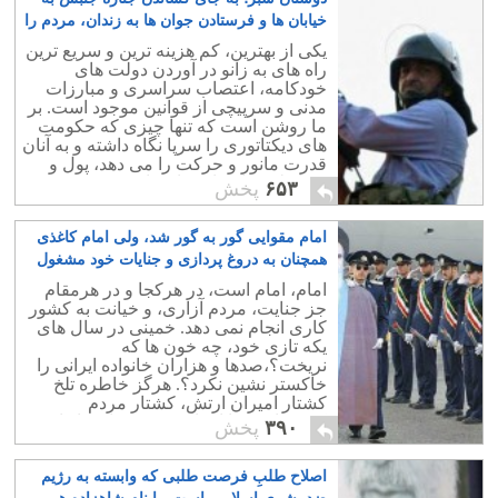
خیابان ها و فرستادن جوان ها به زندان، مردم را
دعوت به اعتصاب سراسری کنید
۳
یکی از بهترین، کم هزینه ترین و سریع ترین
راه های به زانو در آوردن دولت های
خودکامه، اعتصاب سراسری و مبارزات
مدنی و سرپیچی از قوانین موجود است. بر
ما روشن است که تنها چیزی که حکومت
های دیکتاتوری را سرپا نگاه داشته و به آنان
قدرت مانور و حرکت را می دهد، پول و
شرایط مساعد اقتصادی است.
۶۵۳
پخش
امام مقوایی گور به گور شد، ولی امام کاغذی
همچنان به دروغ پردازی و جنایات خود مشغول
است
۴
امام، امام است، در هرکجا و در هرمقام
جز جنایت، مردم آزاری، و خیانت به کشور
کاری انجام نمی دهد. خمینی در سال های
یکه تازی خود، چه خون ها که
نریخت؟،صدها و هزاران خانواده ایرانی را
خاکستر نشین نکرد؟. هرگز خاطره تلخ
کشتار امیران ارتش، کشتار مردم
کردستان، و یا اعدام درون زندان ها را
۳۹۰
پخش
نمیوان فراموش کرد.
اصلاح طلبِ فرصت طلبی که وابسته به رژیم