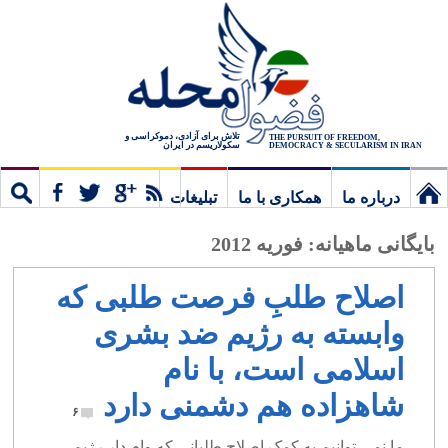
تلاش برای آزادی، دموکراسی و
THE PURSUIT OF FREEDOM,
سکولاریسم در ایران
DEMOCRACY & SECULARISM IN IRAN
درباره ما
همکاری با ما
تبلیغات
نخستین
مشترک
جستج
بایگانی ماهیانه:
فوریه 2012
برگ
اصلاح طلبِ فرصت طلبی که
وابسته به رژیم ضد بشری
اسلامی است، با نام
شاهزاده هم دشمنی دارد
۶
ما نمی توانیم به کمک اصلاح طلبانی که وام دار رژیم