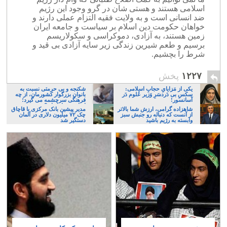
اسلامی هستند و هستی شان در گرو وجود این رژیم
ضد انسانی است و به ولایت فقیه التزام عملی دارند و
خواهان حکومت دین اسلام بر سیاست و جامعه ایران
زمین هستند، به آزادی، دموکراسی و سکولاریسم
برسیم و طعم شیرین زندگی زیر سایه آزادی بی قید و
شرط را بچشیم.
۱۲۲۷
پخش
یکی از مَزایایِ حجابِ اسلامی:
شکنجه و بی حرمتی نسبت به
سکسِ بی دَردسَرِ وَزیر عُلوم دَر
بانوان بزرگوار کشورمان، از چه
آسانسور!
فرهنگی سرچشمه می گیرد؛
ایرانی، و یا تازیان؟
شاهزاده گرامی، ارزش شما بالاتر
مدیر پیشین بانک مرکزی با قاچاق
از آنست که دنباله رو جنبش سبز
چک ۷۲ میلیون دلاری در آلمان
وابسته به رژیم باشید
دستگیر شد