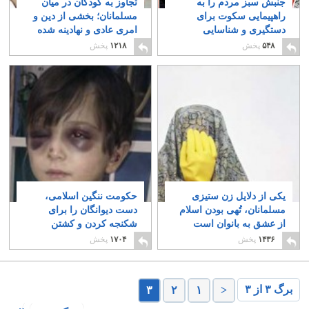
جنبش سبز مردم را به
تجاوز به کودکان در میان
راهپیمایی سکوت برای
مسلمانان؛ بخشی از دین و
دستگیری و شناسایی
امری عادی و نهادینه شده
بیشتر دعوت می کند
است
۱۹
۲
۵۴۸
پخش
۱۲۱۸
پخش
یکی از دلایل زن ستیزی
حکومت ننگین اسلامی،
مسلمانان، تُهی بودن اسلام
دست دیوانگان را برای
از عشق به بانوان است
شکنجه کردن و کشتن
کودکان باز گذاشته است
۲۴
۱۴۳۶
پخش
۱۷۰۴
پخش
۱۲
برگ ۳ از ۳
۳
۲
۱
<