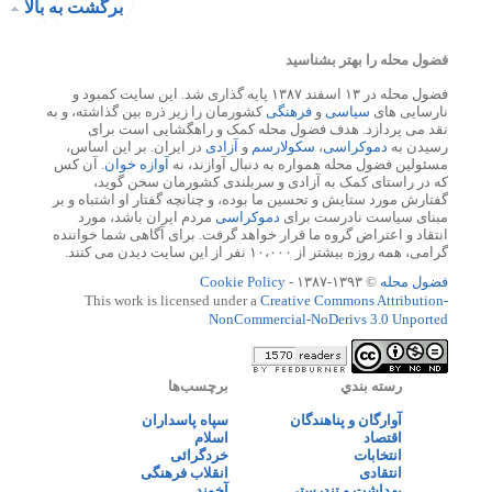
برگشت به بالا
فضول محله را بهتر بشناسید
فضول محله در ۱۳ اسفند ۱۳۸۷ پایه گذاری شد. این سایت کمبود و
نارسایی های
سیاسی
و
فرهنگی
کشورمان را زیر ذره بین گذاشته، و به
نقد می پردازد. هدف فضول محله کمک و راهگشایی است برای
رسیدن به
دموکراسی
،
سکولارسم
و
آزادی
در ایران. بر این اساس،
مسئولین فضول محله همواره به دنبال آوازند، نه
آوازه خوان
. آن کس
که در راستای کمک به آزادی و سربلندی کشورمان سخن گوید،
گفتارش مورد ستایش و تحسین ما بوده، و چنانچه گفتار او اشتباه و بر
مبنای سیاست نادرست برای
دموکراسی
مردم ایران باشد، مورد
انتقاد و اعتراض گروه ما قرار خواهد گرفت. برای آگاهی شما خواننده
گرامی، همه روزه بیشتر از ۱۰،۰۰۰ نفر از این سایت دیدن می کنند.
فضول محله
© ۱۳۹۳-۱۳۸۷ -
Cookie Policy
This work is licensed under a
Creative Commons Attribution-
NonCommercial-NoDerivs 3.0 Unported
رسته بندي
برچسب‌ها
آوارگان و پناهندگان
سپاه پاسداران
اقتصاد
اسلام
انتخابات
خردگرائی
انتقادی
انقلاب فرهنگی
بهداشت و تندرستی
آخوند