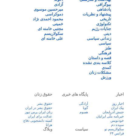
بیوگرافی
آزادی
پادشاهی
میرحسین موسوی
پیشنهاد و نظریات
دموکراسی
تاریخی
محمود احمدی نژاد
تکنولوژی
خمینی
جنایات رژیم
مجتبی خامنه ای
دینی
سکولاریسم
زندانی سیاسی
علی خامنه ای
سیاسی
طنز
فرهنگی
قصه و داستان
کلاسه بندی نشده
کمدی
مشکلات زنان
ورزش
اخبار
پایگاه های خبری
حقوق زنان
اخبار روز
آزادگی
حقوق بشر
پيک ايران
گویا
حقوق بشر در ایران
جنبش آذربایجان
همبوم
زنان ايران پرس نيوز
خبرنامه ملّی ایرانیان
عدالت برای ایران
خودنویس
کمیته دانشجویی دفاع
سپیده دم
هرانا
سیاست
وبلاگ
سکولاریسم نو
فرانس ۲۴