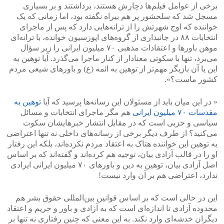
برخی از عوامل فیلم‌ها دچارش هستند، برداشتند و بر بسیاری
مسجل شد که سلحشور پر هم بیراه نگفته بود، اما زمانی که یک
خواننده که اوج شهرتش را از ترانه‌هایی دارد که پس از ماجرای
انتخابات ۸۸ در جانبداری از گروه‌های اپوزسیون خوانده، با ترانه‌ای
موهن باورها و اعتقادات مذهبی ۷۰ میلیون ایرانی را زیر سؤال
می‌برد، تنها با سکوتی معنادار از کنار ماجرا می‌گذرد. آیا توهین به
این یا آن بازیگر مهم‌تر از توهین به ائمه (ع) و باورهای شیعی مردم
کشور ماست؟».
« در این میان باید از مسئولان این رسانه‌ها پرسید که آیا
توهین به
مقدسات ۷۰ میلیون ایرانی
هم مگر ماجرای انتخابات و مسائل
سیاسی و حزبی است که در مقابل انتشار خبرهایشان سکوت
می‌کنید؟ از طرف دیگر برخی از رسانه‌های داخلی نه تنها اعتراضی
به توهین این خواننده هتاک به اعتقاد مردم نکرده‌اند، بلکه این رفتار
او را در قالب آزادی بیان، توجیه هم کرده‌اند و گفته‌اند که بر اساس
اصل آزادی بیان، توهین به دین و باورهای ۷۰ میلیون ایرانی ایرادی
ندارد، اعتراضی هم بر آن وارد نیست!
این در حالی است که بر اساس قوانین بین‌المللی حقوق بشر هم
محدوده آزادی تا اندازه‌ای است که به آزادی و باور و حریم و اعتقاد
دیگران خدشه‌ای وارد نکند. به این معنی که چنین رفتاری نه تنها بر