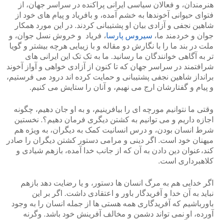
هنرمندان، و فعالان سیاسی ایرانی پراکنده در سراسر جهان، از
فتوای حیوانی آخوندها به خشم آمده، و بافریاد و پیام های خود از
شاهین نجفی و آزادی بیان او پشتیبانی کردند. در این مورد همکار
جوان و خردمند ما،
سیروس پارسا
، فریاد و خروش نسل جوان، و
ملت در بند ما را با نگارش دو مقاله و با زیبایی هرچه بیشتر و گویا
تر به آگاهی خوانندگان ما رسانید. ما به تک تک این ایرانی های
شرافتمند در سراسر جهان که تا کنون از آزادی خواهی و آواز آخوند
برانداز شاهین نجفی پشتیبانی و حمایت کرده اند درود می فرستیم،
و پیام و گفتارشان ارج می نهیم، و آنان را ستایش می کنیم.
وقتی ما نتوانیم مورچه ای را بیافرینیم، و به او جان دهیم، چگونه
اجازه داریم و می توانیم به کشتن دیگری فرمان دهیم؟. نخستین
شرط انسان بودن، و درس انسانیت کمک به دیگران، به ویژه هم
میهنان خود است. اگر دینی و مرامی دستور کشتن دیگران را صادر
کند،عنوان دین دادن به آن که از جانب خدا آمده، بازهم شیادی و
کلاهبرداری است.
اگر خدایی هم به مرگ انسان ها دستور، و یا رضایت دهد بازهم
نباید به آن خدا و آفریدگار باور و اعتقادی داشت. اگر بر این
باورباشیم که آفریدگاری همه هستی ها از جمله انسان را به وجود
آورده، او نمی تواند دشمن و مخالف آفرینش خود باشد. وگرنه