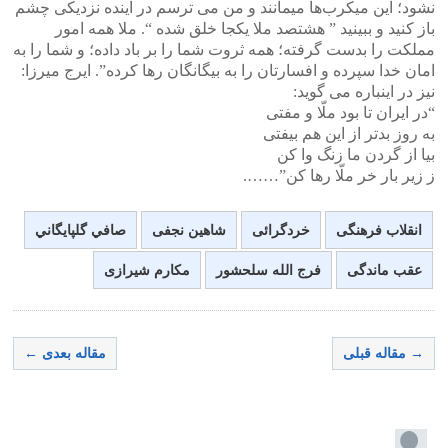
نشود؛ این میکرب‌ها میمانند و من می ترسم در آینده نزدیکی چشم
باز کنید و ببینید ” هشتصد ملا یکجا خلق شده “. ملا همه امور
مملکت را بدست گرفته؛ همه ثروت شما را بر باد داده؛ و شما را به
امان خدا سپرده و افسارتان را به بیگانگان رها کرده”. ایرج میرزا:
نیز در اینباره می گوید:
“در ایران تا بود ملّا و مفتی
به روز بدتر از این هم بیفتی
بیا از گردن ما زنگ وا کن
ز زیر بار خر ملّا رها کن”…….
انقلاب فرهنگی
خردگرائی
شاهین نجفی
صافي گلپايگاني
عقب ماندگی
فرج الله سلحشور
مکارم شیرازی
→ مقاله قبلی
مقاله بعدی ←