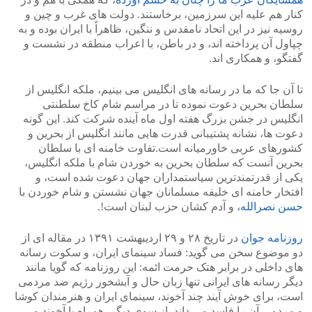
کنار هم علیه این سرزمین، برخاستند. دولت های غرب و چین و
روسیه نیز در این اتحاد نامقدس و ننگین، ظاهراً با ایران بوده و به
چپاول آن پرداخته اند، و در باطن، با اعراب منطقه در نشست و
گفتگو، و همکاری اند.
تا آن جا که ما در رسانه های انگلیس می بینیم، ملکه انگلیس از
سلطان بحرین دعوت نموده تا در مراسم شام کاخ سلطنتی
انگلیس در جشن بزرگ هفته اول ماه آینده شرکت کند. این گونه
دعوت ها، نشانه پشتیبانی قدرت هایی مانند انگلیس از بحرین و
کشورهای عربی خاورمیانه است.تفاوت خامنه ای با سلطان
بحرین آنست که سلطان بحرین به خوردن شام با ملکه انگلیس،
یکی از قدرتمندترین سیاستمداران جهان دعوت شده است، و
افتخار خامنه ای خلیفه مسلمانان جهان نشستن و شام خوردن با
حسن نصرالله،
و آدم کشان حزب لبنان است!.
روزنامه جوان
در تاریخ ۲۸ و ۲۹ اردیبهشت ۱۳۹۱ در مقاله ای از
دو موضوع سخن می گوید: فساد سینمای ایران، و سکوت رسانه
های داخلی در برابر هتک حرمت ائمه: این روزنامه که گویا مانند
دیگر رسانه های ایرانی تنها زبان حال و آبشخور رژیم ضد مردمی
است، برای خوش آیند چند آخوند، سینمای ایران و هنرمندان کوشا
و مردمی آن را فاسد می داند. از سوی دیگر، همراه با آخوند می