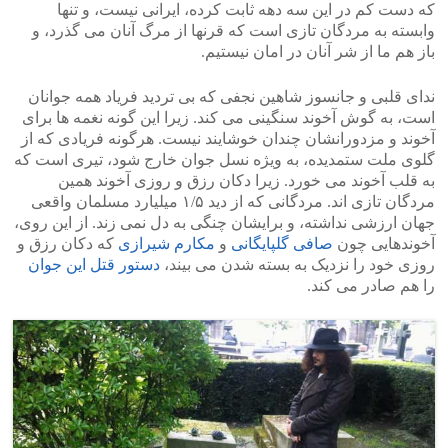
که دست کم در این سه دهه ثابت کرده، ایرانی نیست، و تنها
وابسته به مردگان تازی است که قرنها از مرگ آنان می گذرد، و
باز هم ما از شر آنان در امان نیستیم.
ندای قلبی و جانسوز شاهین نجفی که بی تردید فریاد همه جوانان
است، به گوش آخوند سنگینی می کند. زیرا این گونه نغمه ها برای
آخوند و مزدورانشان چندان خوشایند نیست. هرگونه فریادی که از
گلوی ملت ستمدیده، به ویژه نسل جوان خارج شود، تیری است که
به قلب آخوند می خورد. زیرا دکان رزق و روزی آخوند همین
مردگان تازی اند. مردگانی که از دید ۱/۵ میلیارد مسلمان واقعی
جهان ارزشی نداشته، و برایشان چنگی به دل نمی زند. از این روی،
آخوندهایی چون
صافی گلپایگانی
و
مکارم شیرازی
که دکان رزق و
روزی خود را نزدیک به بسته شدن می بیند،
دستور قتل این جوان
را هم صادر می کند.