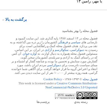
برگشت به بالا
فضول محله را بهتر بشناسید
فضول محله در ۱۳ اسفند ۱۳۸۷ پایه گذاری شد. این سایت کمبود و
نارسایی های
سیاسی
و
فرهنگی
کشورمان را زیر ذره بین گذاشته، و به
نقد می پردازد. هدف فضول محله کمک و راهگشایی است برای
رسیدن به
دموکراسی
،
سکولارسم
و
آزادی
در ایران. بر این اساس،
مسئولین فضول محله همواره به دنبال آوازند، نه
آوازه خوان
. آن کس
که در راستای کمک به آزادی و سربلندی کشورمان سخن گوید،
گفتارش مورد ستایش و تحسین ما بوده، و چنانچه گفتار او اشتباه و بر
مبنای سیاست نادرست برای
دموکراسی
مردم ایران باشد، مورد
انتقاد و اعتراض گروه ما قرار خواهد گرفت. برای آگاهی شما خواننده
گرامی، همه روزه بیشتر از ۱۰،۰۰۰ نفر از این سایت دیدن می کنند.
فضول محله
© ۱۳۹۳-۱۳۸۷ -
Cookie Policy
This work is licensed under a
Creative Commons Attribution-
NonCommercial-NoDerivs 3.0 Unported
رسته بندي
برچسب‌ها