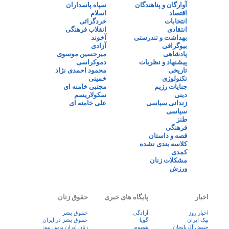
آوارگان و پناهندگان
سپاه پاسداران
اقتصاد
اسلام
انتخابات
خردگرائی
انتقادی
انقلاب فرهنگی
بهداشت و تندرستی
آخوند
بیوگرافی
آزادی
پادشاهی
میرحسین موسوی
پیشنهاد و نظریات
دموکراسی
تاریخی
محمود احمدی نژاد
تکنولوژی
خمینی
جنایات رژیم
مجتبی خامنه ای
دینی
سکولاریسم
زندانی سیاسی
علی خامنه ای
سیاسی
طنز
فرهنگی
قصه و داستان
کلاسه بندی نشده
کمدی
مشکلات زنان
ورزش
اخبار
پایگاه های خبری
حقوق زنان
اخبار روز
آزادگی
حقوق بشر
پيک ايران
گویا
حقوق بشر در ایران
جنبش آذربایجان
همبوم
زنان ايران پرس نيوز