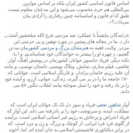
اساس قانون اساسی کشور ایران بلکه بر اساس موازین
بین‌المللی هم جرم محسوب می‌شود و این مدعیان معلوم نیست
طبق کدام قانون و اساسنامه چنین رفتاری را آزادی بیان
می‌دانند؟».
خوانندگان مایقیناً با عملکرد ضد مردمی فرج الله سلحشور آشنایی
دارند. ما در مقاله های پیشین در مورد توهین و بی حرمتی این
مزدور ولایت فقیه به
هنرمندان بزرگ و مردمی کشورمان
سخن
گفتیم، و چهره او را بیشتر به خوانندگان خود شناساندیم. و اما،
نکته دیگر، فریاد جانسوز جوانان کشورمان در پوشش آهنگ، آواز،
نقاشی، فیلم سازی، نمایش، وبلاگ نویسی، داستان نویسی، و مانند
آن علیه رژیم خانمان برانداز، و غارتگر اسلامی است. جوانانی که
>
<
۷۰٪ جامعه ما را در بر می گیرند، زندگی، جوانی، آرزو، و آینده خود
را بر باد رفته و خود را نسل سوخته پیامد انقلاب ننگین ۵۷ می
دانند.
آواز
شاهین نجفی
فریاد و سوز دل تک تک جوانان ایران است که
مملکت، آینده، و سرنوشت خود را بر بادرفته می داند. این آواز که
فریاد اعتراض و پرخاش به رژیم غیر انسانی اسلامی است، برآمده
از گلوی فرد فرد ایرانی، از کوچک و بزرگ، و زن و مرد است، که
در برابر دیکتاتوری فاشیستی اسلامی به جان آمده اند. اما، آخوند