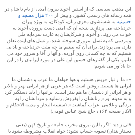
این مذهب سیاسی که از آستین آخوند بیرون آمده، از بام تا شام در
همه رسانه های رسمی کشور، و بیش از
۲۰۰ هزار مسجد و
حسینیه
به شستشوی مغزی زنان، کودکان، به ویژه پیران
خردباخته می پردازند. نتیجه آن که امتی دست پرورده آخوند به
خواب می روند، و آخوند و شرکایشان به غارت سرمایه ملی
ومردمی که به نسل امروزی سوخته شده، و نسل های آینده تعلق
دارد، می پردازند. برای آن که ببینیم ما چه ملت خردباخته و نادانی
هستیم که به چه کسانی روی آورده، و آنها را آقا و سرور خود می
دانیم، یکی از گفتارهای حسین ابن علی در مورد ایرانیان را در این
جا یادآور می شویم:
«« ما از تبار قریش هستیم و هوا خواهان ما عرب و دشمنان ما
ایرانی ها هستند. روشن است که هر عربی از هر ایرانی بهتر و بالاتر
و هر ایرانی از دشمنان ما هم بدتر است. ایرانیها را باید دستگیر کرد
و به مدینه آورد٫ زنانشان را بفروش رسانید و مردانشان را به
بردگی و غلامی اعراب گماشت». (سفینه البحار و مدینه الاحکام و
الآثار صفحه ۱۶۴ ٫ حاج شیخ عباس قومی)
قلی زاده: “اگر با این نیروی مخرب جامعه و تاریخ کهن (یعنی
دستار بندان) تسویه حساب نشود؛ خواه انقلاب مشروطه بشود یا