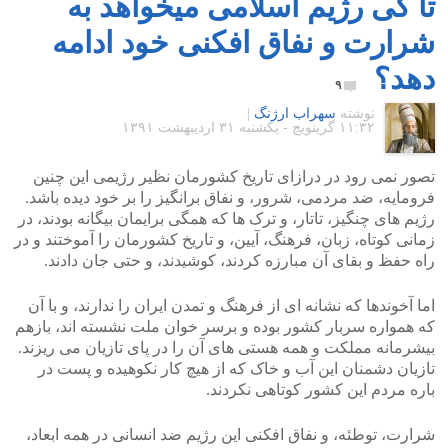
تا کی رژیم اسلامی میخواهد به
شرارت و نفاق افکنی خود ادامه
دهد؟
۹
نوشته
سهراب ارژنگ
|
۱۱:۳۲ گرينويچ - یکشنبه ۳۱ اردیبهشت ۱۳۹۱
تصور نمی رود در درازای تاریخ کشورمان نظیر رژیمی این چنین
فرومایه، ضد مردمی، شرور، و نفاق برانگیز را بر خود دیده باشد.
رژیم های چنگیز، تاتار، و ترک ها که همگی برایمان بیگانه بودند، در
زمانی کوتاه، زبان، فرهنگ، آیین، و تاریخ کشورمان را آموختند و در
راه حفظ و بقای آن مبارزه کردند، کوشیدند، و حتی جان دادند.
اما آخوندها که نشانه ای از فرهنگ و تمدن ایران را ندارند، و با آن
که همواره سربار کشور بوده و برسر خوان ملت نشسته اند، بازهم
بیشرمانه مملکت و همه هستی های آن را در پای تازیان می ریزند.
تازیان دشمنان این آب و خاک که از هیچ کار نکوهیده و پست در
باره مردم این کشور کوتاهی نکردند.
شرارت، توطئه، و نفاق افکنی این رژیم ضد انسانی در همه ابعاد،