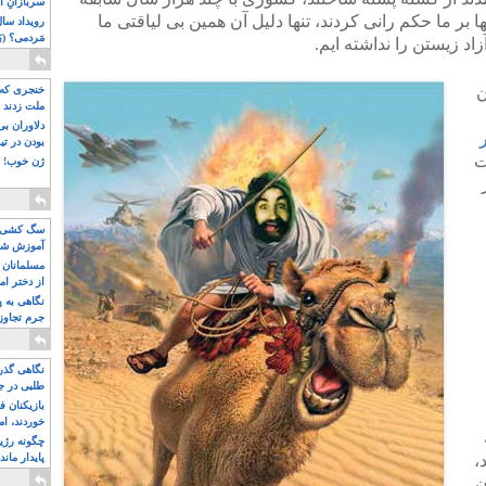
سربازانِ ا
 بر ما حکم رانی کردند، تنها دلیل آن همین بی لیاقتی ما
مَردمی؟ (بَ
اد زیستن را نداشته ایم.
ن
خنجری که 
ملت زدند
دلاوران ب
بودن در ت
ت
ژن خوب! ت
از
سگ کشی، 
آموزش شکن
بیشتر
مسلمانان 
از دختر ام
مسلمان ه
نگاهی به پ
جرم تجاوز
آویز شدند!
نگاهی گذرا
طلبی در ج
بازیکنان ف
خوردند، ام
چگونه رژی
،
پایدار ماند
ن