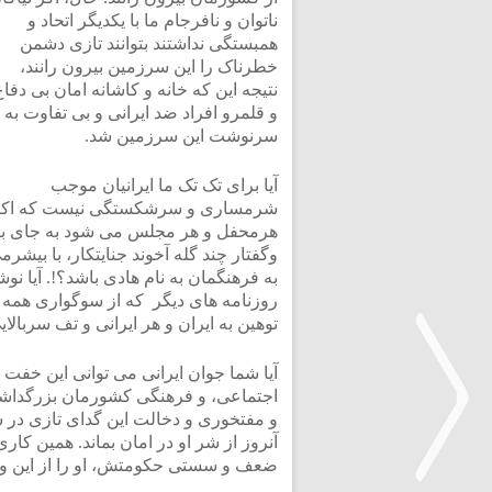
ناتوان و نافرجام ما با یکدیگر اتحاد و
همبستگی نداشتند بتوانند تازی دشمن
خطرناک را این سرزمین بیرون رانند،
نتیجه این که خانه و کاشانه امان بی دفاع
و قلمرو افراد ضد ایرانی و بی تفاوت به
سرنوشت این سرزمین شد.
آیا برای تک تک ما ایرانیان موجب
شرمساری و سرشکستگی نیست که اکنون ا
هرمحفل و هر مجلس می شود به جای بر
وگفتار چند گله آخوند جنایتکار، با بی
به فرهنگمان به نام هادی باشد؟!. آیا ن
روزنامه های دیگر که از سوگواری همه 
توهین به ایران و هر ایرانی و تف سربال
آیا شما جوان ایرانی می توانی این خفت
اجتماعی، و فرهنگی کشورمان بزرگداشت
و مفتخوری و دخالت این گدای تازی در سی
آنروز از شر او در امان بماند. همین کا
ضعف و سستی حکومتش، او را از این وظ