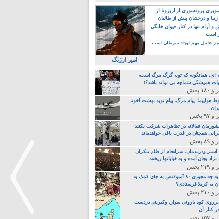
یری پروفسوری از آریزونا از
زیبا و درخشان پیش از طالبان
 آرام تنها در کنار حیوان خانگی
ر است
ز عامل مهم ایجاد سرطان است
امیر ارژنگ
ه ای، همانگونه که توبه گرگ مرگ است،
ات همیشگی شماچه می تواند باشد؟!
ط هواپیما، پیام مرگ، پیام نوید بهشت آخوند
ران
 کشورمان فعالانه در تظاهرات شرکت نکنند
رانی همچنان در قدرت باقی خواهدماند
 اسیر ودربندمان، سرانجام از ظلم بیکران
نژاد بجان آمده و به خبابانها ریختند
خامنه ای، به چه مجوزی ۸۰ آمبولانس به جای کمک به
ن به کربلا فرستادی؟
 برروی کوه باروتی سوار، وکبریتی دردست
ر کنار آن