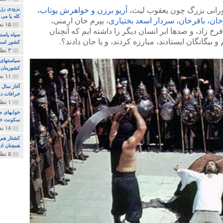
شورانی بزرگ چون یعقوب لیث،
آریو برزن و خواهرش یوتاب،
بزودی رژی
کله پا می
ان، باقرخان،
سردار اسعد بختیاری
، یپرم خان ارمنی،
۱۵ نظر و ۳۲۷ پخش
خ زاد، و صدها ابر انسان دیگر را داشته ایم که آنچنان
سپاه پاسد
بیگانگان ایستادند، مبارزه کردند، و یا جان دادند؟.
کشور اس
۳ نظر و ۱۶۲ پخش
سیاستهای 
کشورمان 
۱۱ نظر و ۳۱۵ پخش
آغاز سال 
خرافات دی
۱ نظر و ۷۴ پخش
خوابهای ط
سکونت خو
۱۸ نظر و ۸۹۷ پخش
کشتار هم م
همچنان ادا
۵ نظر و ۲۵۹ پخش