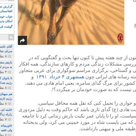
گزارش تصو
افغانستان 
خواب خوش و
امکان پذی
گوشت قرم
آقای خامن
سزای جنای
۸ نظر و ۱۸۰ پخش
ز چند هفته پیش تا کنون تنها بحث و گفتگویی که در
بازهم سقو
رسی مشکلات زندگی مردم و کارهای سازندگی، همه افکار
به مردم ای
شرمی و گستاخی، برگزاری مراسم سوگواری برای عربی متجاوز
۴ نظر و ۹۷ پخش
وشته رسانه های ایرانی چون
همشهری ۴ خرداد ۱۳۹
۱ و
تا بانوان
کشور برای مرگ گدای سامره، یعنی امام هادی می دهند،
رژیم ضدای
۸ نظر و ۸۹ پخش
ایی نیست که به صورت خودمان بر میگردد؟!.
هم میهنان
رژیم تازی 
 و خواری را تحمل کنی که نقل همه محافل سیاسی،
۸ نظر و ۲۱۹ پخش
 هادی (ع) گدای تازی باشد که حاکم وقت به دلیل مزدوری
زلزله زدگا
است، او را تا پایان عمر نکبت بارش زندانی کرد تا جامعه
۷ نظر و ۲۱۰ پخش
ری که می بایست شاه در مورد خمینی می کرد، ولی بدبختانه
خاورمیانه
یفه ملی و میهنی بازداشت.
ولی فقیه د
۶ نظر و ۱۵۷ پخش