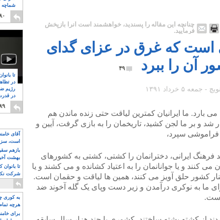
شماچه م
۸
۸۰
چنانچه این مقاله را پسندید، خواهشمند است آنرا بازپخش
فرمایید.
ی است که غرق در عزای گدای
 آن را ببرد
۴۹
تا بانوا
در تظاه
رژیم ضد
در قدرت
۸
۸۹
ی بارد. ما ایرانیان کمترین لیاقت حتی زنده ماندن هم
د و ۱۴ سده برما سوار شد و بر ما لجن کشید، تاریخمان را به بازی گرفت، آیین و
 فراموشی سپرد،
آقای خامن
است، سزا
تواند باشد؟
بازهم سقوط
د فرهنگ ایرانی، دخترانمان را کشتی، کشتی به کشورهای
بهشت آخون
ی کنند و یا جوانانمان را به اعتیاد کشانده و می کشند و یا
تا بانوان 
شرکت نکنن
ار کشور حلق آویز می کنند، همین ها لیاقت و حقمان است.
قدرت باقی
ای ما به نوکری درآمدن و زیر دست وپای یک گله آخوند ضد
است.
به کوری چش
هرچه تمام
برای خامنه
مدند از کشته پشته ساختند، کشوری با چند هزار سال سابقه