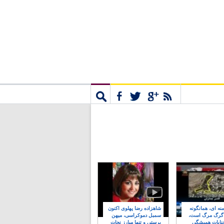
مشترک
جستجو
نه ای، همانگونه
شاهزاده رضا پهلوی اکنون
 گرگ مرگ است،
سمبل دموکراسی، میهن
نایات همیشگی
پرستی و تنها مبارز نجات