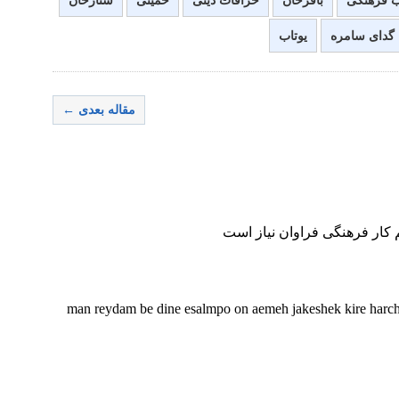
ب فرهنگی
باقرخان
خرافات دینی
خمینی
ستارخان
گدای سامره
یوتاب
مقاله بعدی ←