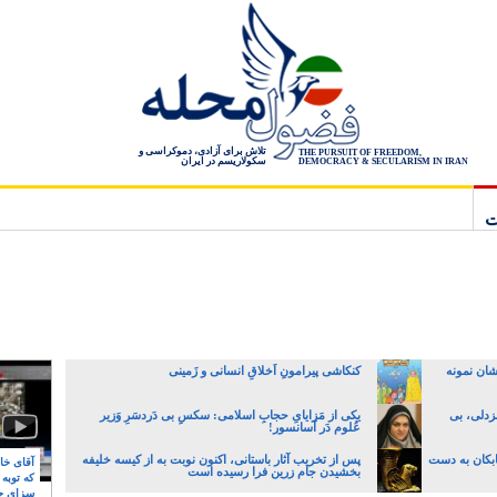
تلاش برای آزادی، دموکراسی و
THE PURSUIT OF FREEDOM,
سکولاریسم در ایران
DEMOCRACY & SECULARISM IN IRAN
ت
شان نمونه
کنکاشی پیرامونِ اَخلاقِ انسانی و زَمینی
زدلی، بی
یکی از مَزایایِ حجابِ اسلامی: سکسِ بی دَردسَرِ وَزیر
عُلوم دَر آسانسور!
ابکان به دست
پس از تخریب آثار باستانی، اکنون نوبت به از کیسه خلیفه
آقای خام
بخشیدن جام زرین فرا رسیده است
که توبه
سزای ج