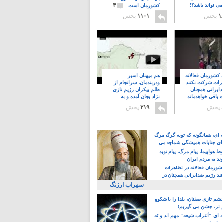
۴
ی تواند باشد؟!
کشورمان است
۱
پخش
۱۱۰۱
پخش
ن کشورمان فعالانه
هم میهنان اسیر
رات شرکت نکنند
ودربندمان، سرانجام از
ایرانی همچنان
ظلم بیکران رژیم تازی
 باقی خواهدماند
نژاد بجان آمده و به
۸
خبابانها ریختند
پخش
۲۱۹
پخش
ه ای، همانگونه که توبه گرگ مرگ
ی جنایات همیشگی شماچه می
!
 هواپیما، پیام مرگ، پیام نوید
د به مردم ایران
کشورمان فعالانه در تظاهرات
د رژیم ضدایرانی همچنان در
 خواهدماند
سهراب ارژنگ
م تازی صفتان، یلدا را با شکوهِ
 تر، جشن می گیریم!
 ای "اَعراب شیعه" مهم اند و نَه