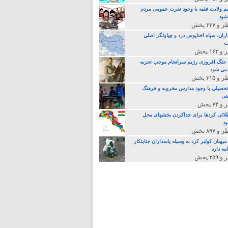
م ولایت فقیه با وجود نفرت عمومی مردم
 شود
>
اران، سپاه اختاپوس دزد و چپاولگر اصلی
ت
جنگ افروزی رژیم سرانجام موجب تجزیه
می شود
تحصیلی با وجود مدارس مخروبه و فرهنگ
نی
لائی کردها برای جداکردن بخشهای محل
د
یهنان کولبر کرد به وسیله پاسداران جنایتکار
مه دارد