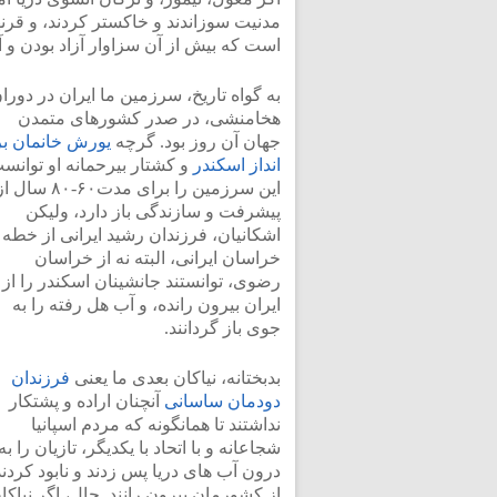
مدنیت سوزاندند و خاکستر کردند، و قرنها
است که بیش از آن سزاوار آزاد بودن و آز
به گواه تاریخ، سرزمین ما ایران در دورا
هخامنشی، در صدر کشورهای متمدن
جهان آن روز بود. گرچه
یورش خانمان بر
انداز اسکندر
و کشتار بیرحمانه او توانس
این سرزمین را برای مدت۶۰-۸۰ سال 
پیشرفت و سازندگی باز دارد، ولیکن
اشکانیان، فرزندان رشید ایرانی از خطه
خراسان ایرانی، البته نه از خراسان
رضوی، توانستند جانشینان اسکندر را از
ایران بیرون رانده، و آب هل رفته را به
جوی باز گردانند.
بدبختانه، نیاکان بعدی ما یعنی
فرزندان
دودمان ساسانی
آنچنان اراده و پشتکار
نداشتند تا همانگونه که مردم اسپانیا
شجاعانه و با اتحاد با یکدیگر، تازیان را به
درون آب های دریا پس زدند و نابود کردند
از کشورمان بیرون رانند. حال، اگر نیاکا