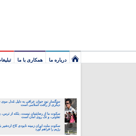
درباره ما
همکاری با ما
تبلیغا
نخستین
برگ
سنگسار نود جوان عراقی به دلیل مُدل موی 
دیگری از رأفت اسلامی است
سکوت ما از رضایتمان نیست، بلکه از ترس، ب
تفاوتی، و تک روی امان است
سکوت ملت ایران زمینه نابودی کاخ اردشیر ب
رژیم را فراهم آورد