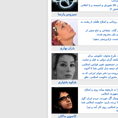
یرانی!
رویداد سال ۵۷؛ شورش و دَسیسه و یا انقلابی
خش ۲)
سیروس پارسا
روحانی و اصلاح طلبان از پشت به
ی گناه ، شجاعی و حاج صفی از
یم ملی محروم شدند.
ست نژادپرستی بدهید!
باران بهاری
طرح مخوف حکومتی برای
جه گران دولتی به قتل و جنایت
در جستجوی تغییر قوانین اسلامی،
ام جمعه مدل لباس شنا تا آخوند
مجنسگرا!
رونده دو دختر جوان ایرانی که به
 ماموران حکومت اسلامی، حلق
شکوه بختیاری
 به تاریخچه میانه روی و اصلاح
مهوری اسلامی
وتبال گًل خوردند، مردم ایران گول
ا برنده بازی، حکومت اسلامی شد!
م اسلامی روی کار آمد و چرا
؟!
کاسپین ماکان