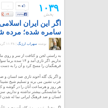
۱۰۳۹
۰
۹۹۰
پخش
اگر این ایران اسلام
سامره شده؛ مرده شور
نوشته
سهراب ارژنگ
|
۱۱:۳۸ گرينويچ - جمعه ۵ خرداد ۱۳۹۱
به راستی لجن و کثافت از سر و روی ما م
نداریم. اگر تازی آم
فرهنگمان را مسخ کرد و آن را به دست
و اگر یک گله آخوند تازی ضد انسان و ض
عرب نشین می برند و تسلیم شیخ نشینان م
هر روز و هرساعت آنان را در گوشه و کن
ما شایستگی بیشتر نداشته و نداریم. سز
انسان و ضد فرهنگ ایرانی نما له شدن 
اگر مغول، تیمور، و ترکان آنسوی دریا آ