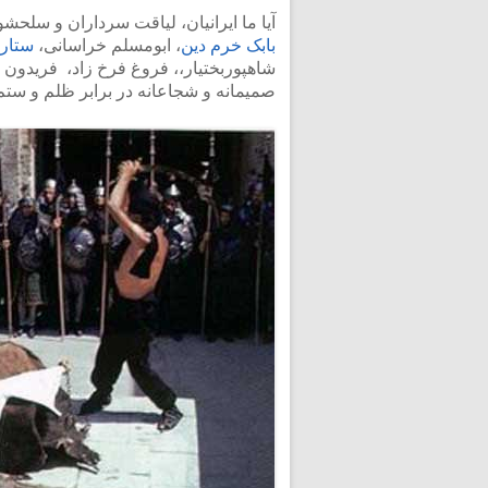
آیا ما ایرانیان، لیاقت سرداران و سلح
<
بابک خرم دین
، ابومسلم خراسانی،
ستارخ
شاهپوربختیار،، فروغ فرخ زاد، فریدون فر
صمیمانه و شجاعانه در برابر ظلم و ستم و 