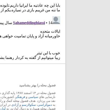
فضول محله را بهتر بشناسید
فضول محله در ۱۳ اسفند
نارسایی های
سیاسی
و
فرهنگی
کشورمان را 
نقد می پردازد. هدف فضول محله کمک و ر
به
دموکراسی
،
سکولارسم
و
آزادی
در ایران
فضول محله همواره به دنبال آوازند، نه
آواز