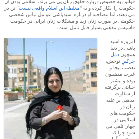
قوانین به خصوص درباره حقوق زنان پی می برند، اسلامی بودن آن
حکومت را انکار کرده و به “
مغلطه این اسلام واقعی نیست
” تن در
می دهند، اما مصاحبه او درباره اسیدپاشی عوامل لباس شخصی
حکومتی بر صورت زنان زیبا و مشکلات زنان ایرانی در حکومت
فاشیسم مذهبی بسیار قابل تامل است.
امروزه اسید
پاشی در دنیا
همچون
دمل
چرکینِ
توحش،
تعصب بیجا و
غیرت مذهبیون
بوده و بیشتر
جنایتی برگرفته
از شقاوت
مذهبی بر علیه
زنان در
حکومت های
اسلامی در
جهان تلقی می
شود چرا که