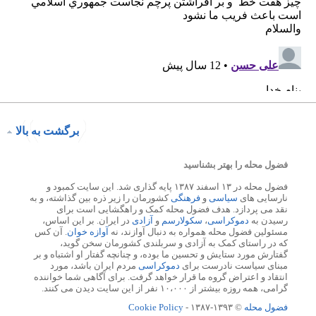
برگشت به بالا
فضول محله را بهتر بشناسید
فضول محله در ۱۳ اسفند ۱۳۸۷ پایه گذاری شد. این سایت کمبود و
نارسایی های
سیاسی
و
فرهنگی
کشورمان را زیر ذره بین گذاشته، و به
نقد می پردازد. هدف فضول محله کمک و راهگشایی است برای
رسیدن به
دموکراسی
،
سکولارسم
و
آزادی
در ایران. بر این اساس،
مسئولین فضول محله همواره به دنبال آوازند، نه
آوازه خوان
. آن کس
که در راستای کمک به آزادی و سربلندی کشورمان سخن گوید،
گفتارش مورد ستایش و تحسین ما بوده، و چنانچه گفتار او اشتباه و بر
مبنای سیاست نادرست برای
دموکراسی
مردم ایران باشد، مورد
انتقاد و اعتراض گروه ما قرار خواهد گرفت. برای آگاهی شما خواننده
گرامی، همه روزه بیشتر از ۱۰،۰۰۰ نفر از این سایت دیدن می کنند.
فضول محله
© ۱۳۹۳-۱۳۸۷ -
Cookie Policy