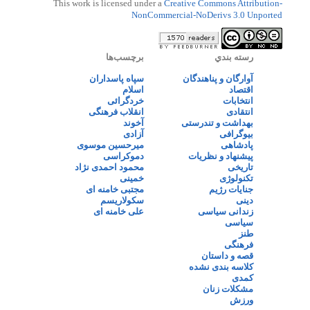
This work is licensed under a
Creative Commons Attribution-
NonCommercial-NoDerivs 3.0 Unported
رسته بندي
برچسب‌ها
آوارگان و پناهندگان
سپاه پاسداران
اقتصاد
اسلام
انتخابات
خردگرائی
انتقادی
انقلاب فرهنگی
بهداشت و تندرستی
آخوند
بیوگرافی
آزادی
پادشاهی
میرحسین موسوی
پیشنهاد و نظریات
دموکراسی
تاریخی
محمود احمدی نژاد
تکنولوژی
خمینی
جنایات رژیم
مجتبی خامنه ای
دینی
سکولاریسم
زندانی سیاسی
علی خامنه ای
سیاسی
طنز
فرهنگی
قصه و داستان
کلاسه بندی نشده
کمدی
مشکلات زنان
ورزش