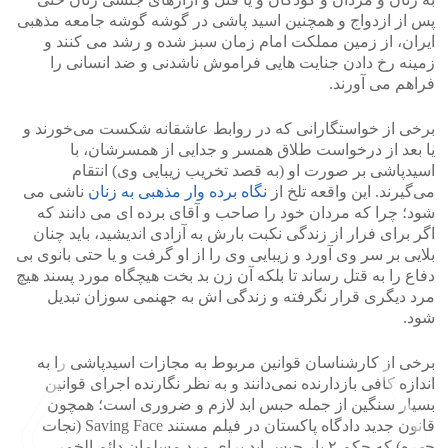
پس از ازدواج و همچنین اسید پاشی در گوشه گوشه جامعه مذهبی
ایران، از زمین مملکت امام زمان سبز شده و رشد می کنند و
زمینه رخ دادن جنایت هایی فراموش ناشدنی و ضد انسانی را
فراهم می آورند.
برخی از خواستگارانی که در روابط عاشقانه شکست می‌خورند و
یا بعد از درخواست طلاق همسر و جدایی از همسرشان، با
اسیدپاشی بر صورت او (به قصد تخریب زیبایی وی) انتقام‌
می‌گیرند. این واقعه تلخ از
نگاه برده وار مذهبی به زنان
ناشی می
شود؛ چرا که مردان خود را صاحب و آقای برده ای می دانند که
اگر برای فرار از زندگی نکبت بارش به آزادی اندیشید، باید چنان
بلایی بر سر وی آورد و زیبایی وی را از او گرفت و یا حتی بانوی بی
دفاع را به قتل رساند تا بلکه آن زن بد بخت هیچگاه مورد پسند هیچ
مرد دیگری قرار نگرفته و زندگی اش به جهنمی سوزان تبدیل
شود.
برخی از کارشناسان قوانین مربوط به مجازات اسیدپاشی را به
اندازه کافی بازدارنده نمی‌دانند و به نظر نگارنده اجرای قوانین
بسیار سنگین از جمله حبس ابد لازم و ضروری است؛ همچون
قانون جدید دادگاه پاکستان در فیلم مستند Saving Face (نجات
چهره) که حکم ۲ بار حبس ابد برای مرد مسلمان دائم الخمر