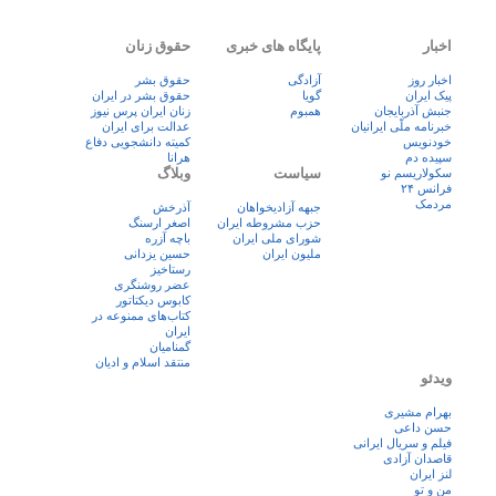
اخبار
پایگاه های خبری
حقوق زنان
اخبار روز
آزادگی
حقوق بشر
پيک ايران
گویا
حقوق بشر در ایران
جنبش آذربایجان
همبوم
زنان ايران پرس نيوز
خبرنامه ملّی ایرانیان
عدالت برای ایران
خودنویس
کمیته دانشجویی دفاع
سپیده دم
هرانا
سیاست
وبلاگ
سکولاریسم نو
فرانس ۲۴
مردمک
جبهه آزادیخواهان
آذرخش
حزب مشروطه ایران
اصغر ارسنگ
شورای ملی ایران
باچه آزره
ملیون ایران
حسین یزدانی
رستاخیز
عضر روشنگری
کابوس دیکتاتور
کتاب‌های ممنوعه در
ایران
گمنامیان
منتقد اسلام و ادیان
ویدئو
بهرام مشیری
حسن داعی
فيلم و سريال ايرانی
قاصدان آزادی
لنز ایران
من و تو