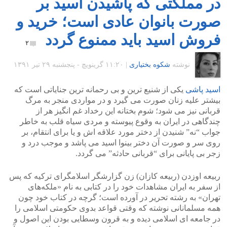
در مملکتی که پاشیدن اسید بر
صورت بانوان عادی است؛ خرید و
فروش اسید باید ممنوع گردد
۲
نوشته
شکوه بختیاری
|
۱۱:۲۰ گرينويچ - پنجشنبه ۲۹ تیر ۱۳۹۱
اسید پاشی
یکی از شنیع ترین و بی رحمانه ترین جنایاتی است که
بیشتر علیه زنان صورت می گیرد و در مواردی منجر به مرگ
قربانی نیز می شود؛ شوم بختانه این رخداد غم انگیز هر از
چندگاهی در ایران به وقوع پیوسته و مردی سیاه قلب به خاطر
جواب “نه” شنیدن از دختر مورد علاقه اش و یا برای انتقام، بر
روی سر و صورت آن دختر بینوا اسید می پاشد و موجب درد و
زجر بی پایانی برای “قربانی حادثه” می گردد.
ربیعه‌ اوزدن (ربیعه کازان) زن گزارشگر اسلامگرای ترکیه‌ که پس
از سفر به‌ ایران مشاهدات خود را در کتابی به‌ نام «ملکه‌های
تهران» به رشته‌ تحریر در آورده‌ است؛ گرچه در کتاب خود چون
همه مسلمانانی نوشته که وقتی قواعد بدوی حکومتی اسلامی را
در جامعه ای اسلامی دیده و به قرون وسطایی بودن این اصول و