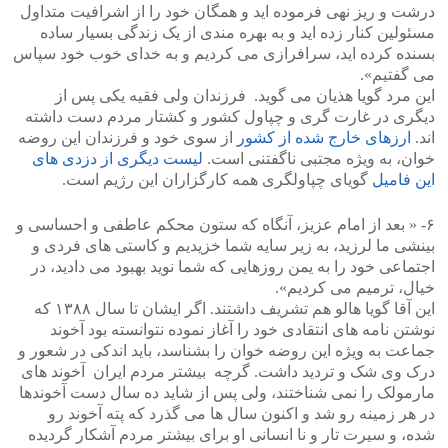
درشت و ریز نهی فرموده اید و همگان خود را از اشرافیت متداول
مسئولین کنار زده اید و به بهره مندی از یک زندگی بسیار ساده
بسنده کرده اید، سرافرازی می کردیم و به خدای خوب خود سپاس
می گفتیم».
این مرد گویا هذیان می گوید. فرزندان ولی فقیه یکی پس از
دیگری در غارت گری و چپاول کشور و کشتار مردم دست داشته
اند.
ارزهای خارج شده از کشور
از سوی خود و فرزندان این روضه
خوان، به ویژه مجتبی ناگفتنی است.
لیست دیگری از دزدی های
این فامیل
گویای چپاولگری همه کارگزاران این رژیم است.
۶- « بعد از امام عزیز، آنگاه که ستون محکم عاطفی و احساسی و
بینشی ما لرزید، به زیر سایه شما خزیدیم و کاستی های فردی و
اجتماعی خود را به یمن روزهایی که شما نوید بهبود می دادید، در
خیال، ترمیم می کردیم».
این آقا گویا هالو هم تشریف داشتند. اگر ایشان تا سال ۱۳۸۸ که
نوشتن نامه های انتقادی خود را آغاز نموده نتوانسته بود آخوند
جماعت به ویژه این روضه خوان را بشناسد، باید اندکی در شعور و
درک وی شک و تردید داشت. گرچه بیشتر مردم ایران آخوند های
مارمولک را نمی شناختند، ولی پس از شاید ده سال دست آخوندها
در هر زمینه رو شد و اکنون سال ها می گذرد که پته آخوند رو
شده، و سیرت تار و نا انسانی او برای بیشتر مردم آشکار گردیده