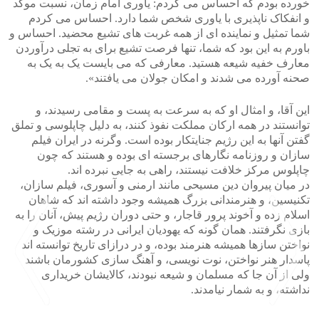
خورده بودم که احساس می کردم: یاوری امام زمان، نسبت موکد
و انفکاک ناپذیری با یاوری شخص شما دارد. احساس می کردم
شما تمثیل و نماینده ای از همه غربت های تشیع محضید. احساس و
باورم به این بود که شما، تنها فرصت تشیع برای به تجلی درآوردن
معارف خفیه شیعه هستید. معارفی که می بایست یک به یک به
صحنه آورده می شدند و امکان جولان می یافتند».
این آقا، و امثال او که به سرعت به پست و مقامی رسیدند، و
توانستند در همه ارکان مملکت نفوذ کنند، به دلیل چاپلوسی و تملق
گفتن آنها به این رژیم جنایتکار بوده است. وگرنه در ایران فیلم
سازان و روزنامه نگارهای برجسته ای بوده و هستند که چون
چاپلوس مرکز خلافت نیستند، راهی به جایی نبرده اند.
در میان پیروان دین مسیحی مانند ارمنی و آسوری، فیلم سازان،
تکنیسین، و هنرمندانی بزرگ همیشه وجود داشته اند که شاهان
اسلام زده و آخوند پرور قاجار، و حتی دوران رژیم پیش، آنان را به
بازی نگرفتند. همان گونه که یهودیان ایرانی در رشته موزیک و
نواختن سازها همیشه هنرمند بوده، و در درازای تاریخ توانسته اند
پاسدار هنر نواختن، نوت نویسی، و آهنگ سازی کشورمان باشند
ولی از آن جا که مسلمان و شیعه نبودند، کالایشان خریداری
نداشته، و به شمار نیامدند.