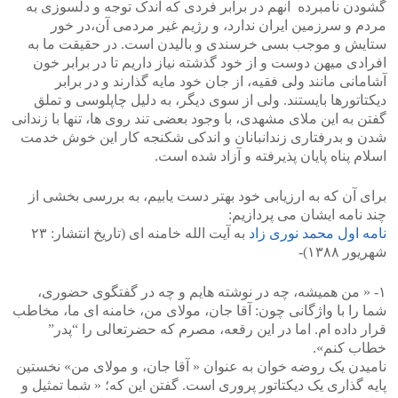
گشودن نامبرده آنهم در برابر فردی که اندک توجه و دلسوزی به
مردم و سرزمین ایران ندارد، و رژیم غیر مردمی آن،در خور
ستایش و موجب بسی خرسندی و بالیدن است. در حقیقت ما به
افرادی میهن دوست و از خود گذشته نیاز داریم تا در برابر خون
آشامانی مانند ولی فقیه، از جان خود مایه گذارند و در برابر
دیکتاتورها بایستند. ولی از سوی دیگر، به دلیل چاپلوسی و تملق
گفتن به این ملای مشهدی، با وجود بعضی تند روی ها، تنها با زندانی
شدن و بدرفتاری زندانبانان و اندکی شکنجه کار این خوش خدمت
اسلام پناه پایان پذیرفته و آزاد شده است.
برای آن که به ارزیابی خود بهتر دست یابیم، به بررسی بخشی از
چند نامه ایشان می پردازیم:
نامه اول محمد نوری زاد
به آیت الله خامنه ای (تاریخ انتشار: ۲۳
شهریور ۱۳۸۸)‪-‬
۱- « من همیشه، چه در نوشته هایم و چه در گفتگوی حضوری،
شما را با واژگانی چون: آقا جان، مولای من، خامنه ای ما، مخاطب
قرار داده ام. اما در این رقعه، مصرم که حضرتعالی را “پدر”
خطاب کنم».
نامیدن یک روضه خوان به عنوان « آقا جان، و مولای من» نخستین
پایه گذاری یک دیکتاتور پروری است. گفتن این که؛ « شما تمثیل و