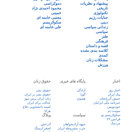
پیشنهاد و نظریات
دموکراسی
تاریخی
محمود احمدی نژاد
تکنولوژی
خمینی
جنایات رژیم
مجتبی خامنه ای
دینی
سکولاریسم
زندانی سیاسی
علی خامنه ای
سیاسی
طنز
فرهنگی
قصه و داستان
کلاسه بندی نشده
کمدی
مشکلات زنان
ورزش
اخبار
پایگاه های خبری
حقوق زنان
اخبار روز
آزادگی
حقوق بشر
پيک ايران
گویا
حقوق بشر در ایران
جنبش آذربایجان
همبوم
زنان ايران پرس نيوز
خبرنامه ملّی ایرانیان
عدالت برای ایران
خودنویس
کمیته دانشجویی دفاع
سپیده دم
هرانا
سیاست
وبلاگ
سکولاریسم نو
فرانس ۲۴
مردمک
جبهه آزادیخواهان
آذرخش
حزب مشروطه ایران
اصغر ارسنگ