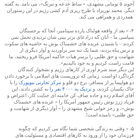
آخوند ۵ تومانی مشهدی، « ساط خدعه و نیرنگ»، می نامد. به گفته
دیگر، محمد نوریزاد با طرح ریزی آدم کشی رژیم در این رستوران
همدردی و همراهی می کند.
۴- « بعد از واقعه هولناک یازده سپتامبر، آنجا که برجستگان
سیاسی ما – آنان که درادعای برتر بینی شان تردیدی تحمل نمی
کردند – با شنیدن عربده های خشمناک بوش به حاشیه های سکوت
و ترس پناه بردند، شما یک تنه سر برآوردید و آوار دیگری از
شهامت و حق طلبی را برسر هیات حاکمه آمریکا فرو ریختید، ما
قامت راست کردیم و به خود بالیدیم».
این دیگر سند شرم آوری از کارهای رژیم و نشخوار کنندگان
گرداگرد او است. زمانی که تروریست های اسلامی با برخورد دادن
دو هواپیما پر از مسافر، برج دو قلو و
مرکز تجارتی نیویورک
را با
خاک یکسان کردند، و
نزدیک به ۴۰۰۰ نفر را
به کشتن دادند، این
آقای اسلام زده و جاده صاف کن خامنه ای جنایت کار، اعتراض و
فریاد ژرژ بوش رئیس جمهور آمریکا را « عربده های خشمناک
بوش»، و رجز خوانی شیخ مشهدی را « آواز دیگری از شهامت و
حق طلبی» نامیده است!.
۵- « وقتی به زندگی شخصی شما نگاه می کردیم که چگونه
فرزندان خود را از ورود به کارهای اقتصادی و مسئولیت های