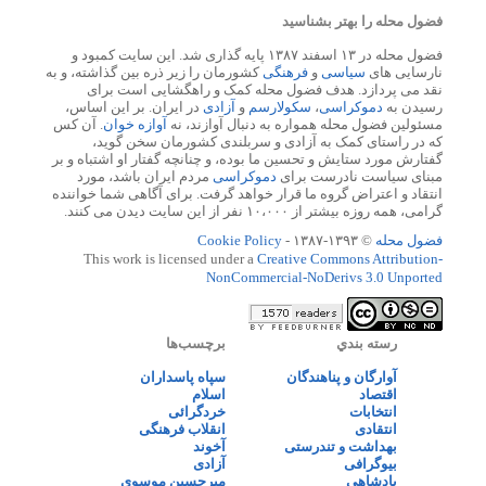
فضول محله را بهتر بشناسید
فضول محله در ۱۳ اسفند ۱۳۸۷ پایه گذاری شد. این سایت کمبود و
نارسایی های
سیاسی
و
فرهنگی
کشورمان را زیر ذره بین گذاشته، و به
نقد می پردازد. هدف فضول محله کمک و راهگشایی است برای
رسیدن به
دموکراسی
،
سکولارسم
و
آزادی
در ایران. بر این اساس،
مسئولین فضول محله همواره به دنبال آوازند، نه
آوازه خوان
. آن کس
که در راستای کمک به آزادی و سربلندی کشورمان سخن گوید،
گفتارش مورد ستایش و تحسین ما بوده، و چنانچه گفتار او اشتباه و بر
مبنای سیاست نادرست برای
دموکراسی
مردم ایران باشد، مورد
انتقاد و اعتراض گروه ما قرار خواهد گرفت. برای آگاهی شما خواننده
گرامی، همه روزه بیشتر از ۱۰،۰۰۰ نفر از این سایت دیدن می کنند.
فضول محله
© ۱۳۹۳-۱۳۸۷ -
Cookie Policy
This work is licensed under a
Creative Commons Attribution-
NonCommercial-NoDerivs 3.0 Unported
رسته بندي
برچسب‌ها
آوارگان و پناهندگان
سپاه پاسداران
اقتصاد
اسلام
انتخابات
خردگرائی
انتقادی
انقلاب فرهنگی
بهداشت و تندرستی
آخوند
بیوگرافی
آزادی
پادشاهی
میرحسین موسوی