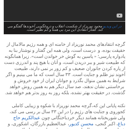
در این ویدیو
محمد نوریزاد از شکست انقلاب و دروغگویی آخوندها گفتگو می
کند. گفتار انتقادی این مرد بی همتا و کم نظیر است.
گرچه انتقادهای محمد نوریزاد از خامنه ای و همه رژیم مالامال از
حقیقت بوده، و درست است، ولی همه این گفتار و نوشتار بنا به
یادواره پارسی؛ « یاسین به گوش خر خواندن است». زیرا همانگونه
که طبیعت شیر و ببر دریدن است، و آنان با هیچ پند و اندرزی دست
از پاره کردن جانوران ضعیف و کم زور بر نمی دارند، طبیعت
آخوند نیز ظلم و جنایت است. ۳۳ سال است که ما می بینیم و اگر
شرایط به همین منوال بگذرد و جوانان ایران از خود خروش و
برخاستنی نشان ندهند، صد سال دیگر هم به همین روش خواهد
گذشت. در حقیقت بهتر نشده، بلکه روز به روز بدتر هم خواهد شد.
نکته پایانی این که،گرچه محمد نوریزاد با شکوه و زیبایی کاملی
کجوروی و جنایت های رژیم را در این ۳۳ سال بر رسی می کند،
ولی شوربختانه همانند دیگر خردباختگانی چون
عبدالکریم حاج
دباغ
، اکبر گنجی،
محسن کدیور
، عبدالعظیم بازرگان، اشکوری، و