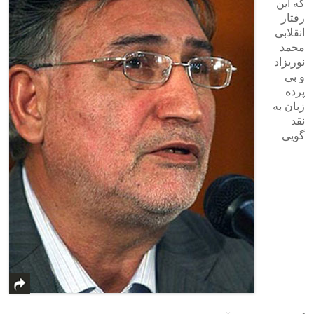
که این
رفتار
انقلابی
محمد
نوریزاد
و بی
پرده
زبان به
نقد
گویی